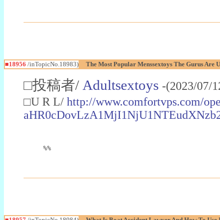
■18956
/inTopicNo.18983)
The Most Popular Menssextoys The Gurus Are U
□投稿者/
Adultsextoys
-(2023/07/
□U R L/
http://www.comfortvps.com/o
aHR0cDovLzA1MjI1NjU1NTEudXNzb
%%
■18957
/inTopicNo.18984)
What Is Boat Accident Lawyer And How To Use I