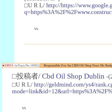
□U R L/
http://https://www.google.g
q=https%3A%2F%2Fwww.construct
%%
■18955
/inTopicNo.18982)
Responsible For An CBD Oil Shop Near Me Bud
□投稿者/
Cbd Oil Shop Dublin
-(
□U R L/
http://geldmind.com/ys4/rank.c
mode=link&id=12&url=https%3A%2F
%%