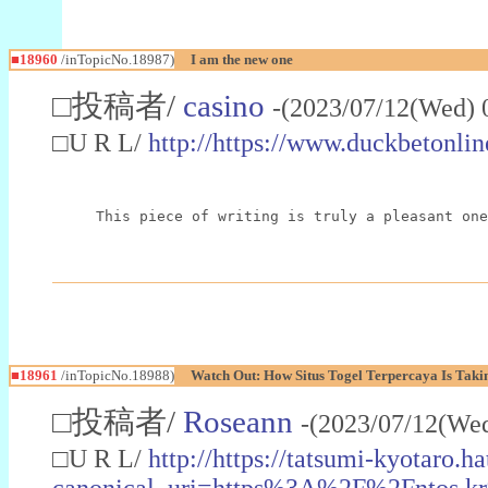
■18960
/inTopicNo.18987)
I am the new one
□投稿者/
casino
-(2023/07/12(Wed) 
□U R L/
http://https://www.duckbetonli
This piece of writing is truly a pleasant one
■18961
/inTopicNo.18988)
Watch Out: How Situs Togel Terpercaya Is Taki
□投稿者/
Roseann
-(2023/07/12(We
□U R L/
http://https://tatsumi-kyotar
canonical_uri=https%3A%2F%2Fntos