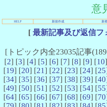
意
HELP
新規作成
新
[
最新記事及び返信フ
[トピック内全23035記事(18981
[
2
] [
3
] [
4
] [
5
] [
6
] [
7
] [
8
] [
9
] [
10
[
19
] [
20
] [
21
] [
22
] [
23
] [
24
] [
25
[
34
] [
35
] [
36
] [
37
] [
38
] [
39
] [
40
[
49
] [
50
] [
51
] [
52
] [
53
] [
54
] [
55
[
64
] [
65
] [
66
] [
67
] [
68
] [
69
] [
70
[
79
] [
80
] [
81
] [
82
] [
83
] [
84
] [
85