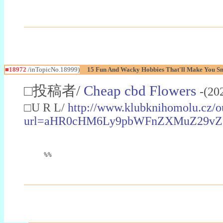
■18972
/inTopicNo.18999)
15 Fun And Wacky Hobbies That'll Make You S
□投稿者/
Cheap cbd Flowers
-(20
□U R L/
http://www.klubknihomolu.cz/o
url=aHR0cHM6Ly9pbWFnZXMuZ29vZ
%%