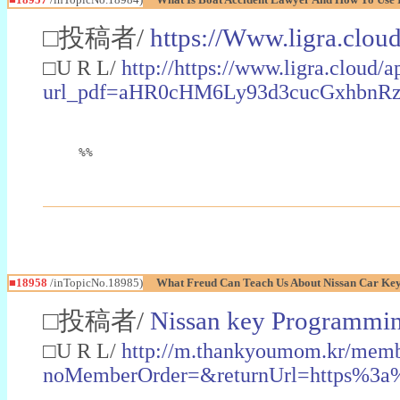
□投稿者/
https://Www.ligra.cloud
□U R L/
http://https://www.ligra.cloud
url_pdf=aHR0cHM6Ly93d3cucGxhbn
%%
■18958
/inTopicNo.18985)
What Freud Can Teach Us About Nissan Car Ke
□投稿者/
Nissan key Programmi
□U R L/
http://m.thankyoumom.kr/memb
noMemberOrder=&returnUrl=https%