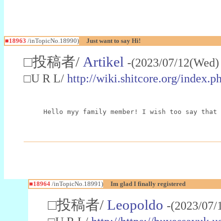
■18963
/inTopicNo.18990)
Just want to say Hi!
□投稿者/
Artikel
-(2023/07/12(Wed)
□U R L/
http://wiki.shitcore.org/inde
Hello myy family member! I wish too say that 
■18964
/inTopicNo.18991)
Im glad I finally registered
□投稿者/
Leopoldo
-(2023/07/