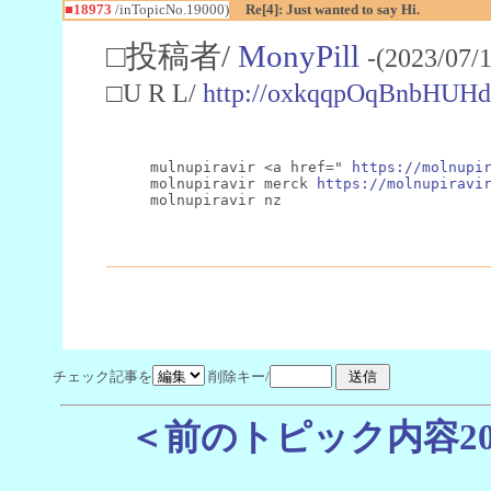
■18973
/inTopicNo.19000)
Re[4]: Just wanted to say Hi.
□投稿者/
MonyPill
-(2023/07/
□U R L/
http://oxkqqpOqBnbHUH
mulnupiravir <a href=" 
https://molnupi
molnupiravir merck 
https://molnupiravi
molnupiravir nz
チェック記事を
削除キー/
＜前のトピック内容2