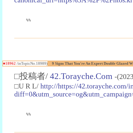
%%
■18962
/inTopicNo.18989)
9 Signs That You're An Expert Double Glazed 
□投稿者/
42.Torayche.Com
-(202
□U R L/
http://https://42.torayche.com/
diff=0&utm_source=og&utm_campai
%%