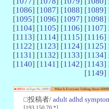
[
1077
] [
1078
] [
1079
] [
1080
] 
[
1086
] [
1087
] [
1088
] [
1089
] 
[
1095
] [
1096
] [
1097
] [
1098
] 
[
1104
] [
1105
] [
1106
] [
1107
] 
[
1113
] [
1114
] [
1115
] [
1116
] 
[
1122
] [
1123
] [
1124
] [
1125
] 
[
1131
] [
1132
] [
1133
] [
1134
] 
[
1140
] [
1141
] [
1142
] [
1143
] 
[
1149
] 
■18954
/inTopicNo.18981)
What Is Everyone Talking About ADHD
□投稿者/
adult adhd symptom
[193.150.70.*]