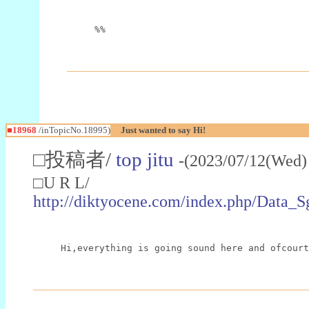
%%
■18968
/inTopicNo.18995)
Just wanted to say Hi!
□投稿者/
top jitu
-(2023/07/12(Wed)
□U R L/
http://diktyocene.com/index.php/Data
Hi,everything is going sound here and ofcourt