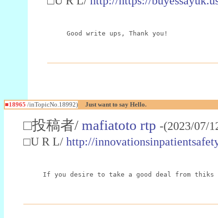
□U R L/
http://https://buyessayuk.u
Good write ups, Thank you!
■18965
/inTopicNo.18992)
Just want to say Hello.
□投稿者/
mafiatoto rtp
-(2023/07/1
□U R L/
http://innovationsinpatientsa
If you desire to take a good deal from thiks 