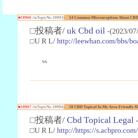
■18966
/inTopicNo.18993)
14 Common Misconceptions About CBD 
□投稿者/
uk Cbd oil
-(2023/07
□U R L/
http://leewhan.com/bbs/b
%%
■18967
/inTopicNo.18994)
10 CBD Topical In My Area-Friendly H
□投稿者/
Cbd Topical Legal
□U R L/
http://https://s.acbpro.co