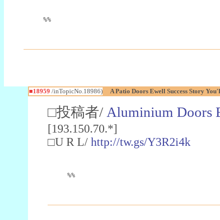
%%
■18959
/inTopicNo.18986)
A Patio Doors Ewell Success Story You'
□投稿者/
Aluminium Doors 
[193.150.70.*]
□U R L/
http://tw.gs/Y3R2i4k
%%