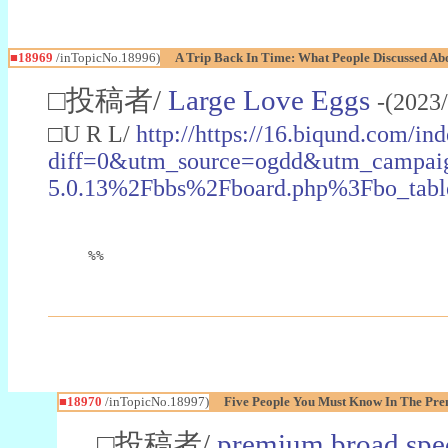
■18969
/inTopicNo.18996)
A Trip Back In Time: What People Discussed Ab
□投稿者/
Large Love Eggs
-(2023
□U R L/
http://https://16.biqund.com/in
diff=0&utm_source=ogdd&utm_campai
5.0.13%2Fbbs%2Fboard.php%3Fbo_ta
%%
■18970
/inTopicNo.18997)
Five People You Must Know In The Pr
□投稿者/
premium broad spe