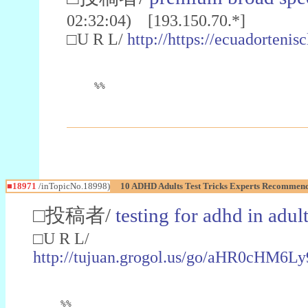
02:32:04) [193.150.70.*]
□U R L/
http://https://ecuadorten
%%
■18971
/inTopicNo.18998)
10 ADHD Adults Test Tricks Experts Recommen
□投稿者/
testing for adhd in adul
□U R L/
http://tujuan.grogol.us/go/aHR0c
%%