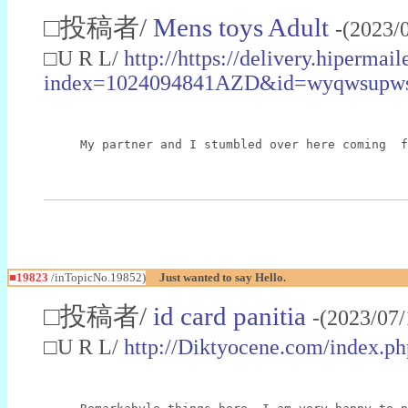
□投稿者/
Mens toys Adult
-(2023/
□U R L/
http://https://delivery.hipermai
index=1024094841AZD&id=wyqwsu
My partner and I stumbled over here coming  f
■19823
/inTopicNo.19852)
Just wanted to say Hello.
□投稿者/
id card panitia
-(2023/07
□U R L/
http://Diktyocene.com/index.p