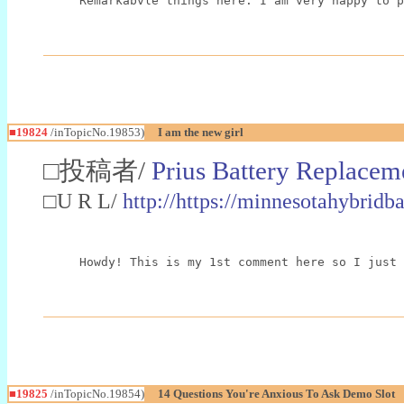
Remarkabvle things here. I am very happy to p
■19824
/inTopicNo.19853)
I am the new girl
□投稿者/
Prius Battery Replacem
□U R L/
http://https://minnesotahybridba
Howdy! This is my 1st comment here so I just 
■19825
/inTopicNo.19854)
14 Questions You're Anxious To Ask Demo Slot