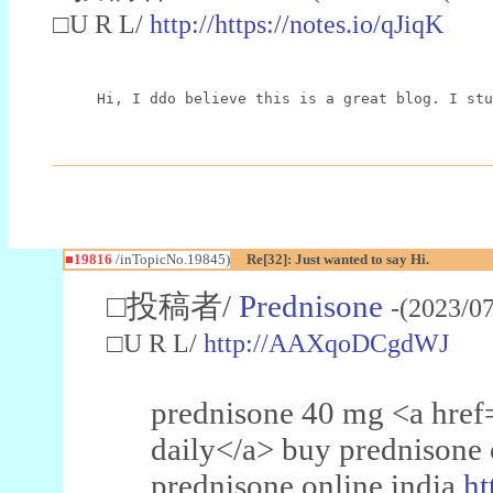
□U R L/
http://https://notes.io/qJiqK
Hi, I ddo believe this is a great blog. I stu
■19816
/inTopicNo.19845)
Re[32]: Just wanted to say Hi.
□投稿者/
Prednisone
-(2023/0
□U R L/
http://AAXqoDCgdWJ
prednisone 40 mg <a hre
daily</a> buy prednisone 
prednisone online india
ht