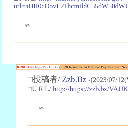
url=aHR0cDovL21hcmtldC55dW50
%%
■19813
/inTopicNo.19842)
20 Reasons To Believe Psychiatriat Ne
□投稿者/
Zzb.Bz
-(2023/07/12
□U R L/
http://https://zzb.bz/VAJJK
%%