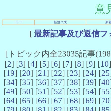
意
HELP
新規作成
新
[
最新記事及び返信フ
[トピック内全23035記事(19841
[
2
] [
3
] [
4
] [
5
] [
6
] [
7
] [
8
] [
9
] [
10
[
19
] [
20
] [
21
] [
22
] [
23
] [
24
] [
25
[
34
] [
35
] [
36
] [
37
] [
38
] [
39
] [
40
[
49
] [
50
] [
51
] [
52
] [
53
] [
54
] [
55
[
64
] [
65
] [
66
] [
67
] [
68
] [
69
] [
70
[
79
] [
80
] [
81
] [
82
] [
83
] [
84
] [
85