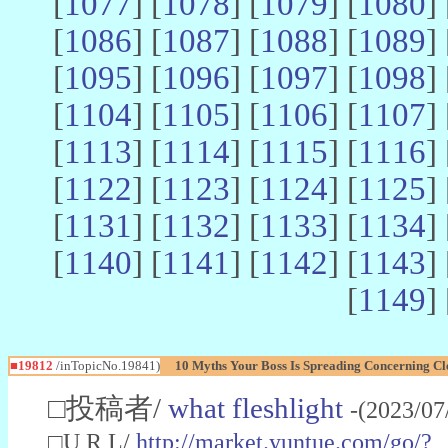
[
1077
] [
1078
] [
1079
] [
1080
] 
[
1086
] [
1087
] [
1088
] [
1089
] 
[
1095
] [
1096
] [
1097
] [
1098
] 
[
1104
] [
1105
] [
1106
] [
1107
] 
[
1113
] [
1114
] [
1115
] [
1116
] 
[
1122
] [
1123
] [
1124
] [
1125
] 
[
1131
] [
1132
] [
1133
] [
1134
] 
[
1140
] [
1141
] [
1142
] [
1143
] 
[
1149
] 
■19812
/inTopicNo.19841)
10 Myths Your Boss Is Spreading Concerning Cle
□投稿者/
what fleshlight
-(2023/07
□U R L/
http://market.yuntue.com/go/?