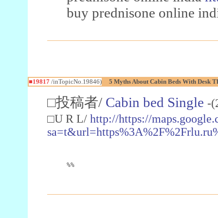
buy prednisone online ind
■19817
/inTopicNo.19846)
5 Myths About Cabin Beds With Desk Th
□投稿者/
Cabin bed Single
-(
□U R L/
http://https://maps.google
sa=t&url=https%3A%2F%2Frlu.r
%%