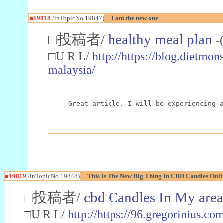
■19818
/inTopicNo.19847)
I am the new one
□投稿者/
healthy meal plan
-
□U R L/
http://https://blog.dietmo
malaysia/
Great article. I will be experiencing 
■19819
/inTopicNo.19848)
This Is The New Big Thing In CBD Candles Onli
□投稿者/
cbd Candles In My area
□U R L/
http://https://96.gregorinius.co