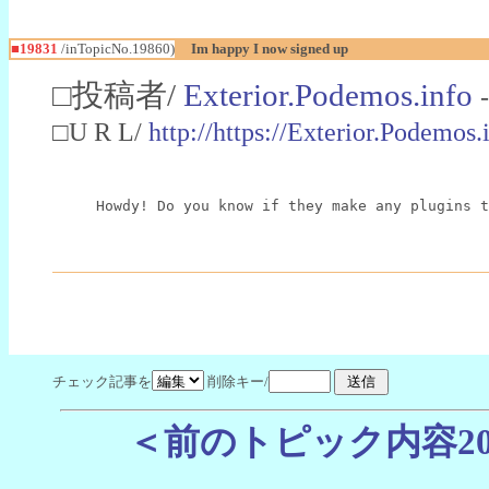
■19831
/inTopicNo.19860)
Im happy I now signed up
□投稿者/
Exterior.Podemos.info
□U R L/
http://https://Exterior.Podemo
Howdy! Do you know if they make any plugins 
チェック記事を
削除キー/
＜前のトピック内容2