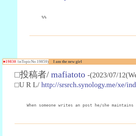
%%
■19830
/inTopicNo.19859)
I am the new girl
□投稿者/
mafiatoto
-(2023/07/12(W
□U R L/
http://srsrch.synology.me/xe/
When someone writes an post he/she maintains 