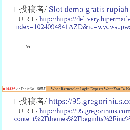
□投稿者/
Slot demo gratis rupiah
□U R L/
http://https://delivery.hipermai
index=1024094841AZD&id=wyqwsup
%%
■19826
/inTopicNo.19855)
What Borneoslot Login Experts Want You To K
□投稿者/
https://95.gregorinius.
□U R L/
http://https://95.gregorini
content%2Fthemes%2Fbeginlts%2Fin