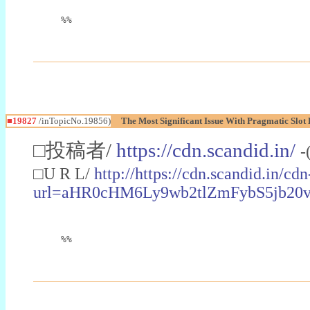
%%
■19827
/inTopicNo.19856)
The Most Significant Issue With Pragmatic Slo
□投稿者/
https://cdn.scandid.in/
-
□U R L/
http://https://cdn.scandid.in/cd
url=aHR0cHM6Ly9wb2tlZmFybS5jb2
%%