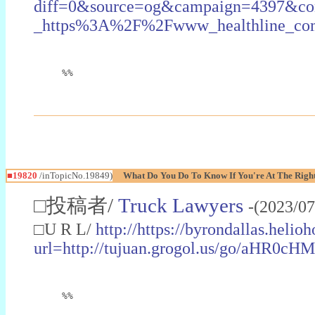
diff=0&source=og&campaign=4397&co
_https%3A%2F%2Fwww_healthline_com%
%%
■19820
/inTopicNo.19849)
What Do You Do To Know If You're At The Right
□投稿者/
Truck Lawyers
-(2023/0
□U R L/
http://https://byrondallas.heli
url=http://tujuan.grogol.us/g
%%