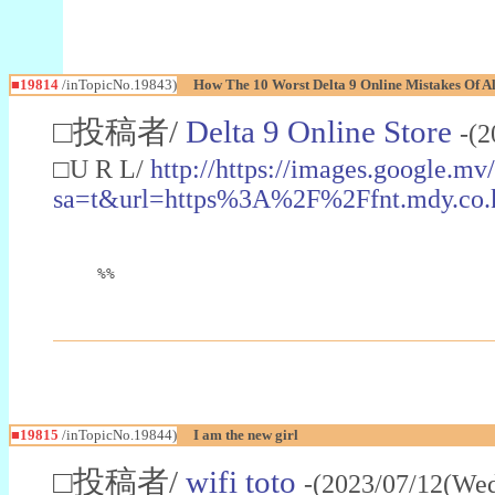
■19814
/inTopicNo.19843)
How The 10 Worst Delta 9 Online Mistakes Of A
□投稿者/
Delta 9 Online Store
-(
□U R L/
http://https://images.google.mv/
sa=t&url=https%3A%2F%2Ffnt.mdy.co
%%
■19815
/inTopicNo.19844)
I am the new girl
□投稿者/
wifi toto
-(2023/07/12(Wed