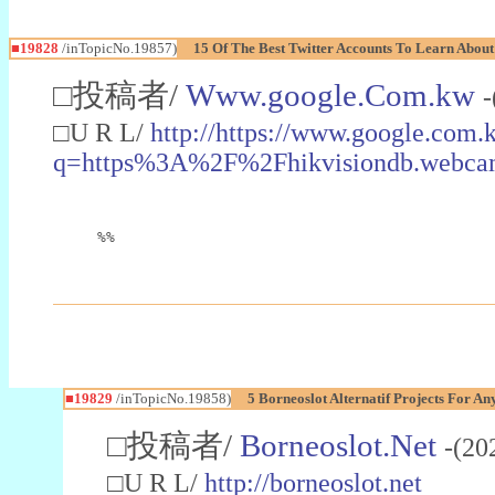
■19828
/inTopicNo.19857)
15 Of The Best Twitter Accounts To Learn Abou
□投稿者/
Www.google.Com.kw
-
□U R L/
http://https://www.google.com.
q=https%3A%2F%2Fhikvisiondb.webca
%%
■19829
/inTopicNo.19858)
5 Borneoslot Alternatif Projects For An
□投稿者/
Borneoslot.Net
-(20
□U R L/
http://borneoslot.net