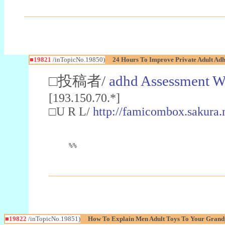
■19821
/inTopicNo.19850)
24 Hours To Improve Private Adult Adh
□投稿者/
adhd Assessment W
[193.150.70.*]
□U R L/
http://famicombox.sakura
%%
■19822
/inTopicNo.19851)
How To Explain Men Adult Toys To Your Grand