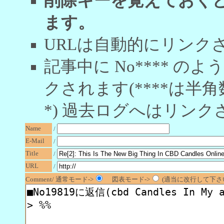
削除キーを覚えておく
ます。
URLは自動的にリンク
記事中に No**** 
クされます(****は半角
*) 過去ログへはリンク
Name
/
E-Mail
/
Title
/
URL
/
Comment/ 通常モード->
図表モード->
(適当に改行して下さい