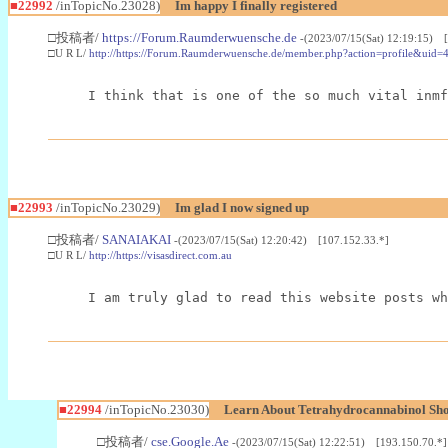
■22992
/inTopicNo.23028)
Im happy I finally registered
□投稿者/
https://Forum.Raumderwuensche.de
-(2023/07/15(Sat) 12:19:15) 
□U R L/
http://https://Forum.Raumderwuensche.de/member.php?action=profile&uid=
I think that is one of the so much vital inmf
■22993
/inTopicNo.23029)
Im glad I now signed up
□投稿者/
SANAIAKAI
-(2023/07/15(Sat) 12:20:42) [107.152.33.*]
□U R L/
http://https://visasdirect.com.au
I am truly glad to read this website posts wh
■22994
/inTopicNo.23030)
Learn About Tetrahydrocannabinol S
□投稿者/
cse.Google.Ae
-(2023/07/15(Sat) 12:22:51) [193.150.70.*]