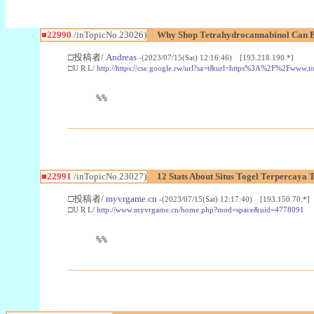
■22990
/inTopicNo.23026)
Why Shop Tetrahydrocannabinol Can B
□投稿者/
Andreas
-(2023/07/15(Sat) 12:16:46) [193.218.190.*]
□U R L/
http://https://cse.google.rw/url?sa=t&url=https%3A%2F%2Fwww.
%%
■22991
/inTopicNo.23027)
12 Stats About Situs Togel Terpercaya
□投稿者/
myvrgame.cn
-(2023/07/15(Sat) 12:17:40) [193.150.70.*]
□U R L/
http://www.myvrgame.cn/home.php?mod=space&uid=4778091
%%