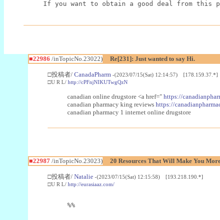
If you want to obtain a good deal from this p
■22986
/inTopicNo.23022)
Re[231]: Just wanted to say Hi.
□投稿者/
CanadaPharm
-(2023/07/15(Sat) 12:14:57) [178.159.37.*]
□U R L/
http://cPFnjNIKUTwgQzN
canadian online drugstore <a href="
https://canadianphar
canadian pharmacy king reviews
https://canadianpharmac
canadian pharmacy 1 internet online drugstore
■22987
/inTopicNo.23023)
20 Resources That Will Make You More 
□投稿者/
Natalie
-(2023/07/15(Sat) 12:15:58) [193.218.190.*]
□U R L/
http://eurasiaaz.com/
%%