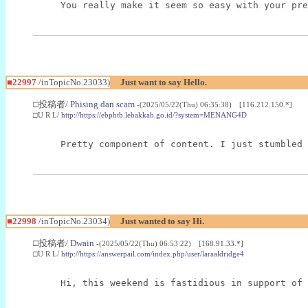
You really make it seem so easy with your pre
■22997
/inTopicNo.23033)
Just want to say Hello.
□投稿者/
Phising dan scam
-(2025/05/22(Thu) 06:35:38) [116.212.150.*]
□U R L/
http://https://ebphtb.lebakkab.go.id/?system=MENANG4D
Pretty component of content. I just stumbled 
■22998
/inTopicNo.23034)
Just wanted to say Hi.
□投稿者/
Dwain
-(2025/05/22(Thu) 06:53:22) [168.91.33.*]
□U R L/
http://https://answerpail.com/index.php/user/laraaldridge4
Hi, this weekend is fastidious in support of 