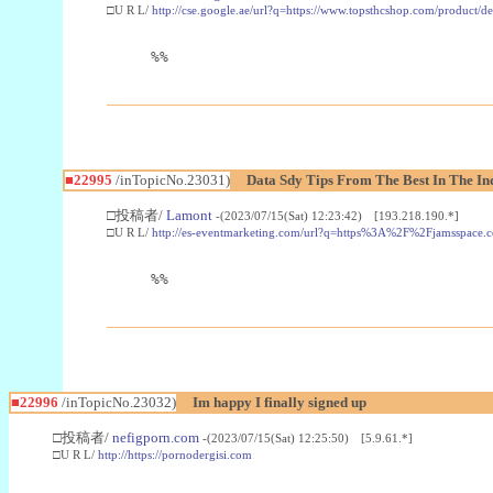
□U R L/
http://cse.google.ae/url?q=https://www.topsthcshop.com/product/d
%%
■22995
/inTopicNo.23031)
Data Sdy Tips From The Best In The In
□投稿者/
Lamont
-(2023/07/15(Sat) 12:23:42) [193.218.190.*]
□U R L/
http://es-eventmarketing.com/url?q=https%3A%2F%2Fjamsspace.
%%
■22996
/inTopicNo.23032)
Im happy I finally signed up
□投稿者/
nefigporn.com
-(2023/07/15(Sat) 12:25:50) [5.9.61.*]
□U R L/
http://https://pornodergisi.com