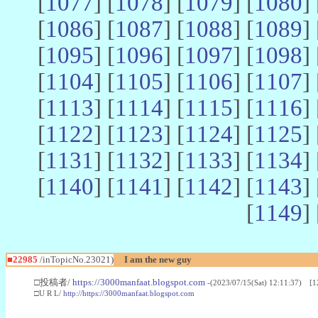
[
1077
] [
1078
] [
1079
] [
1080
] 
[
1086
] [
1087
] [
1088
] [
1089
] 
[
1095
] [
1096
] [
1097
] [
1098
] 
[
1104
] [
1105
] [
1106
] [
1107
] 
[
1113
] [
1114
] [
1115
] [
1116
] 
[
1122
] [
1123
] [
1124
] [
1125
] 
[
1131
] [
1132
] [
1133
] [
1134
] 
[
1140
] [
1141
] [
1142
] [
1143
] 
[
1149
] 
■22985
/inTopicNo.23021)
I am the new guy
□投稿者/
https://3000manfaat.blogspot.com
-(2023/07/15(Sat) 12:11:37) [1
□U R L/
http://https://3000manfaat.blogspot.com