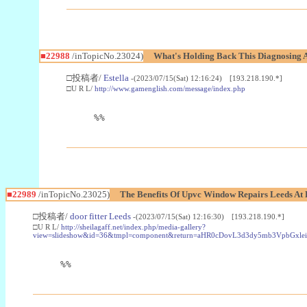
■22988
/inTopicNo.23024)
What's Holding Back This Diagnosing A
□投稿者/
Estella
-(2023/07/15(Sat) 12:16:24) [193.218.190.*]
□U R L/
http://www.gamenglish.com/message/index.php
%%
■22989
/inTopicNo.23025)
The Benefits Of Upvc Window Repairs Leeds At 
□投稿者/
door fitter Leeds
-(2023/07/15(Sat) 12:16:30) [193.218.190.*]
□U R L/
http://sheilagaff.net/index.php/media-gallery?
view=slideshow&id=36&tmpl=component&return=aHR0cDovL3d3dy5mb3Vpb
%%