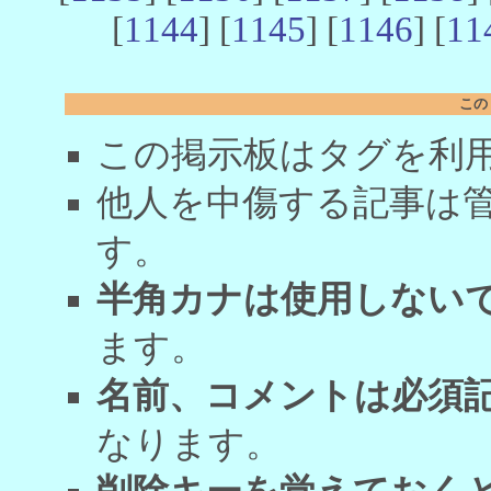
[
1144
] [
1145
] [
1146
] [
11
この
この掲示板はタグを利
他人を中傷する記事は
す。
半角カナは使用しない
ます。
名前、コメントは必須
なります。