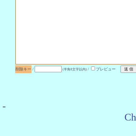
削除キー
/
/
プレビュー
(半角8文字以内)
-
Ch