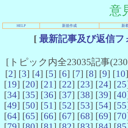
意
HELP
新規作成
新
[
最新記事及び返信フ
[トピック内全23035記事(23021
[
2
] [
3
] [
4
] [
5
] [
6
] [
7
] [
8
] [
9
] [
10
[
19
] [
20
] [
21
] [
22
] [
23
] [
24
] [
25
[
34
] [
35
] [
36
] [
37
] [
38
] [
39
] [
40
[
49
] [
50
] [
51
] [
52
] [
53
] [
54
] [
55
[
64
] [
65
] [
66
] [
67
] [
68
] [
69
] [
70
[
79
] [
80
] [
81
] [
82
] [
83
] [
84
] [
85