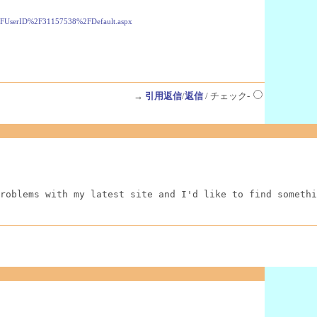
%2FUserID%2F31157538%2FDefault.aspx
→
引用返信
/
返信
/ チェック-
roblems with my latest site and I'd like to find somethi