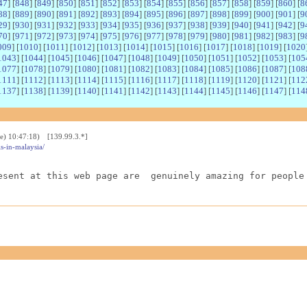
47
] [
848
] [
849
] [
850
] [
851
] [
852
] [
853
] [
854
] [
855
] [
856
] [
857
] [
858
] [
859
] [
860
] [
8
88
] [
889
] [
890
] [
891
] [
892
] [
893
] [
894
] [
895
] [
896
] [
897
] [
898
] [
899
] [
900
] [
901
] [
9
29
] [
930
] [
931
] [
932
] [
933
] [
934
] [
935
] [
936
] [
937
] [
938
] [
939
] [
940
] [
941
] [
942
] [
9
70
] [
971
] [
972
] [
973
] [
974
] [
975
] [
976
] [
977
] [
978
] [
979
] [
980
] [
981
] [
982
] [
983
] [
9
009
] [
1010
] [
1011
] [
1012
] [
1013
] [
1014
] [
1015
] [
1016
] [
1017
] [
1018
] [
1019
] [
1020
1043
] [
1044
] [
1045
] [
1046
] [
1047
] [
1048
] [
1049
] [
1050
] [
1051
] [
1052
] [
1053
] [
105
1077
] [
1078
] [
1079
] [
1080
] [
1081
] [
1082
] [
1083
] [
1084
] [
1085
] [
1086
] [
1087
] [
108
1111
] [
1112
] [
1113
] [
1114
] [
1115
] [
1116
] [
1117
] [
1118
] [
1119
] [
1120
] [
1121
] [
112
1137
] [
1138
] [
1139
] [
1140
] [
1141
] [
1142
] [
1143
] [
1144
] [
1145
] [
1146
] [
1147
] [
114
e) 10:47:18) [139.99.3.*]
ls-in-malaysia/
esent at this web page are  genuinely amazing for people