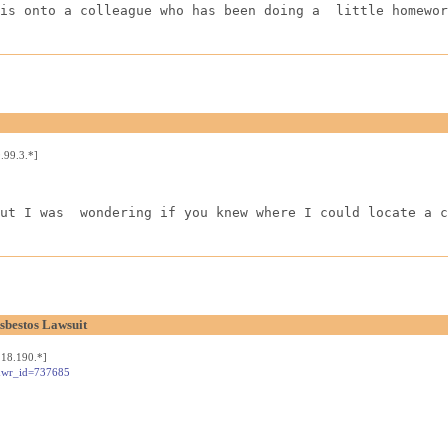
is onto a colleague who has been doing a  little homewor
.99.3.*]
ut I was  wondering if you knew where I could locate a c
bestos Lawsuit
18.190.*]
e&wr_id=737685