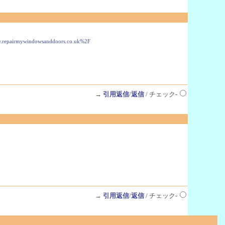
fwww.repairmywindowsanddoors.co.uk%2F
→
引用返信
/
返信
/ チェック-
→
引用返信
/
返信
/ チェック-