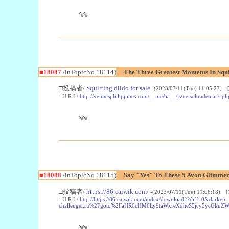
%%
■18087
/inTopicNo.18114)
The Three Greatest Moments In Squi
□投稿者/
Squirting dildo for sale
-(2023/07/11(Tue) 11:05:27) [
□U R L/
http://venuesphilippines.com/__media__/js/netsoltrademar
%%
■18088
/inTopicNo.18115)
Say "Yes" To These 5 Avon Glimmer
□投稿者/
https://86.caiwik.com/
-(2023/07/11(Tue) 11:06:18) [
□U R L/
http://https://86.caiwik.com/index/download2?diff=0&
challenger.ru%2Fgoto%2FaHR0cHM6Ly9taWxreXdheS5jcy5ycGk
%%