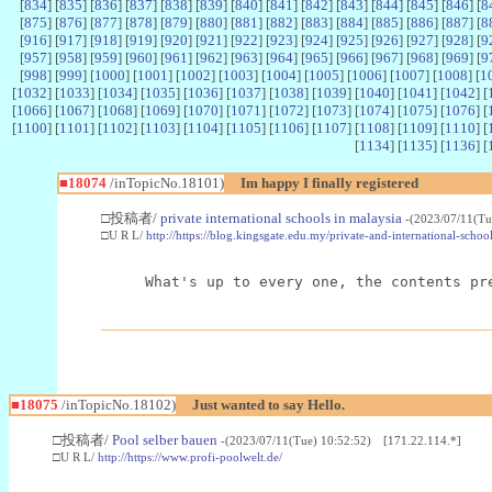
[
834
] [
835
] [
836
] [
837
] [
838
] [
839
] [
840
] [
841
] [
842
] [
843
] [
844
] [
845
] [
846
] [
8
[
875
] [
876
] [
877
] [
878
] [
879
] [
880
] [
881
] [
882
] [
883
] [
884
] [
885
] [
886
] [
887
] [
8
[
916
] [
917
] [
918
] [
919
] [
920
] [
921
] [
922
] [
923
] [
924
] [
925
] [
926
] [
927
] [
928
] [
9
[
957
] [
958
] [
959
] [
960
] [
961
] [
962
] [
963
] [
964
] [
965
] [
966
] [
967
] [
968
] [
969
] [
9
[
998
] [
999
] [
1000
] [
1001
] [
1002
] [
1003
] [
1004
] [
1005
] [
1006
] [
1007
] [
1008
] [
1
[
1032
] [
1033
] [
1034
] [
1035
] [
1036
] [
1037
] [
1038
] [
1039
] [
1040
] [
1041
] [
1042
] [
[
1066
] [
1067
] [
1068
] [
1069
] [
1070
] [
1071
] [
1072
] [
1073
] [
1074
] [
1075
] [
1076
] [
[
1100
] [
1101
] [
1102
] [
1103
] [
1104
] [
1105
] [
1106
] [
1107
] [
1108
] [
1109
] [
1110
] [
[
1134
] [
1135
] [
1136
] [
■18074
/inTopicNo.18101)
Im happy I finally registered
□投稿者/
private international schools in malaysia
-(2023/07/11(Tu
□U R L/
http://https://blog.kingsgate.edu.my/private-and-international-schoo
What's up to every one, the contents pr
■18075
/inTopicNo.18102)
Just wanted to say Hello.
□投稿者/
Pool selber bauen
-(2023/07/11(Tue) 10:52:52) [171.22.114.*]
□U R L/
http://https://www.profi-poolwelt.de/