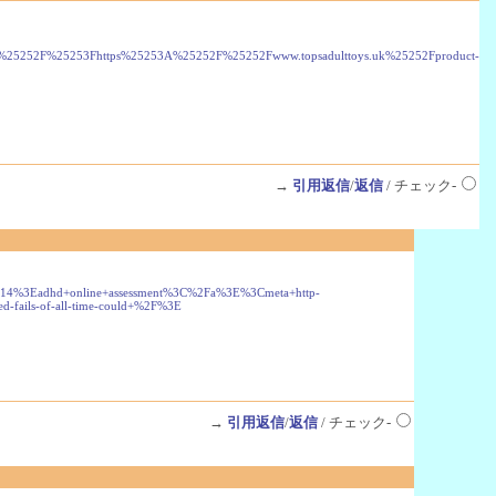
y%25252F%25253Fhttps%25253A%25252F%25252Fwww.topsadulttoys.uk%25252Fproduct-
→
引用返信
/
返信
/ チェック-
03-14%3Eadhd+online+assessment%3C%2Fa%3E%3Cmeta+http-
-fails-of-all-time-could+%2F%3E
→
引用返信
/
返信
/ チェック-