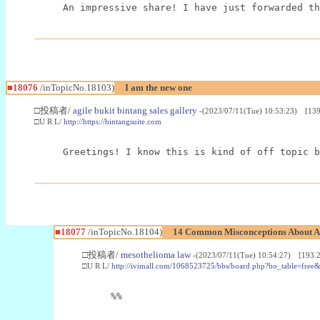
An impressive share! I have just forwarded th
■18076
/inTopicNo.18103)
I am the new one
□投稿者/
agile bukit bintang sales gallery
-(2023/07/11(Tue) 10:53:23) [139
□U R L/
http://https://bintangsuite.com
Greetings! I know this is kind of off topic b
■18077
/inTopicNo.18104)
14 Common Misconceptions About As
□投稿者/
mesothelioma law
-(2023/07/11(Tue) 10:54:27) [193.2
□U R L/
http://ivimall.com/1068523725/bbs/board.php?bo_table=fre
%%