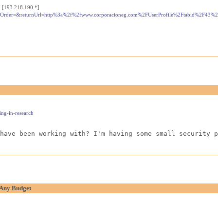
 [193.218.190.*]
mberOrder=&returnUrl=http%3a%2f%2fwww.corporacioneg.com%2FUserProfile%2Ftabid%2F43
ing-in-research
have been working with? I'm having some small security p
r Any Budget