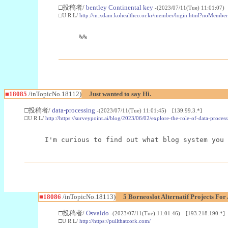
□投稿者/
bentley Continental key
-(2023/07/11(Tue) 11:01:07)
□U R L/
http://m.xdam.kohealthco.or.kr/member/login.html?noMe
%%
■18085
/inTopicNo.18112)
Just wanted to say Hi.
□投稿者/
data-processing
-(2023/07/11(Tue) 11:01:45) [139.99.3.*]
□U R L/
http://https://surveypoint.ai/blog/2023/06/02/explore-the-role-of-data-process
I'm curious to find out what blog system you 
■18086
/inTopicNo.18113)
5 Borneoslot Alternatif Projects Fo
□投稿者/
Osvaldo
-(2023/07/11(Tue) 11:01:46) [193.218.190.*]
□U R L/
http://https://pullthatcork.com/