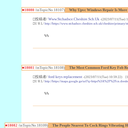
■18080
/inTopicNo.18107)
Why Upvc Windows Repair Is More
□投稿者/
Www.Stchadsce.Cheshire.Sch.Uk
-(2023/07/11(Tue) 
□U R L/
http://https://www.stchadsce.cheshire.sch.uk/cheshire/prima
%%
■18081
/inTopicNo.18108)
The Most Common Ford Key Fob Re
□投稿者/
ford keys replacement
-(2023/07/11(Tue) 10:59:22) [1
□U R L/
http://https://maps.google.ge/url?q=https%3A%2F%2Fcn.
%%
■18082
/inTopicNo.18109)
The People Nearest To Cock Rings Vibrating H