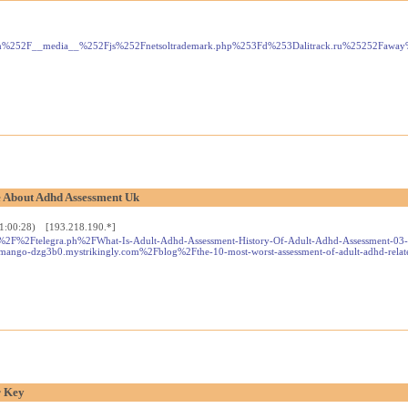
om%252F__media__%252Fjs%252Fnetsoltrademark.php%253Fd%253Dalitrack.ru%25252Fawa
e About Adhd Assessment Uk
11:00:28) [193.218.190.*]
%2F%2Ftelegra.ph%2FWhat-Is-Adult-Adhd-Assessment-History-Of-Adult-Adhd-Assessment-
-dzg3b0.mystrikingly.com%2Fblog%2Fthe-10-most-worst-assessment-of-adult-adhd-related
r Key