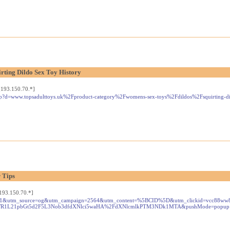
rting Dildo Sex Toy History
193.150.70.*]
k.php?d=www.topsadulttoys.uk%2Fproduct-category%2Fwomens-sex-toys%2Fdildos%2Fsquirting-d
 Tips
193.150.70.*]
darken=1&utm_source=og&utm_campaign=2564&utm_content=%5BCID%5D&utm_clickid=vcc88w
uZWR1L21pbGt5d2F5L3Nob3dfdXNlci5waHA%2FdXNlcmlkPTM3NDk1MTA&pushMode=popup