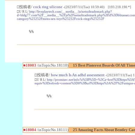
□投稿者/
cock ring silicone
-(2023/07/11(Tue) 10:59:40) [193.218.190.*]
□U R L/
http://liveplaytech.com/__media__/js/netsoltrademark.php?
d=bldg77.com%2F__media__%2Fjs%2Fnetsoltrademark.php%3Fd%3Dbbtasset.c
category%25252Fmens-sex-toys%25252Fcock-rings%25252F
%%
■18083
/inTopicNo.18110)
15 Best Pinterest Boards Of All Tim
□投稿者/
how much Is An adhd assessment
-(2023/07/11(Tue) 
□U R L/
http://promisec.net/info?a%5B%5D=%3Ca+href%3Dhttps%3A
equiv%3Drefresh+content%3D0%3Burl%3Dhttps%3A%2F%2Funique-mango
%%
■18084
/inTopicNo.18111)
25 Amazing Facts About Bentley Ca