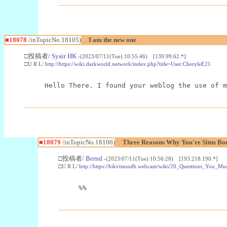
■18078
/inTopicNo.18105)
I am the new one
□投稿者/
Syair HK
-(2023/07/11(Tue) 10:55:46) [139.99.62.*]
□U R L/
http://https://wiki.darkworld.network/index.php?title=User:CheryleE21
Hello There. I found your weblog the use of m
■18079
/inTopicNo.18106)
Three Reasons Why You're Situs Bor
□投稿者/
Bernd
-(2023/07/11(Tue) 10:56:28) [193.218.190.*]
□U R L/
http://https://hikvisiondb.webcam/wiki/20_Questions_You_
%%