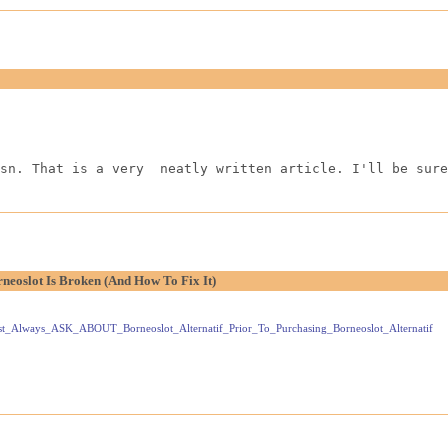
sn. That is a very  neatly written article. I'll be sure
neoslot Is Broken (And How To Fix It)
Must_Always_ASK_ABOUT_Borneoslot_Alternatif_Prior_To_Purchasing_Borneoslot_Alternatif