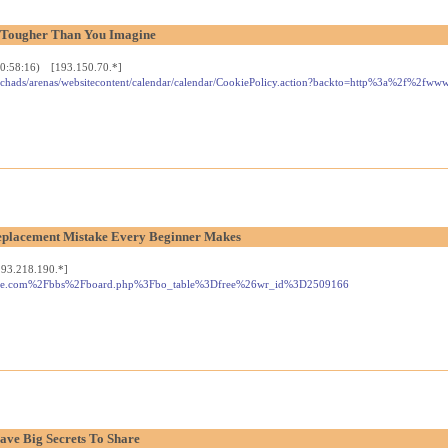
 Tougher Than You Imagine
10:58:16) [193.150.70.*]
ry/stchads/arenas/websitecontent/calendar/calendar/CookiePolicy.action?backto=http%3a%2f%2
placement Mistake Every Beginner Makes
93.218.190.*]
dreslee.com%2Fbbs%2Fboard.php%3Fbo_table%3Dfree%26wr_id%3D2509166
ave Big Secrets To Share