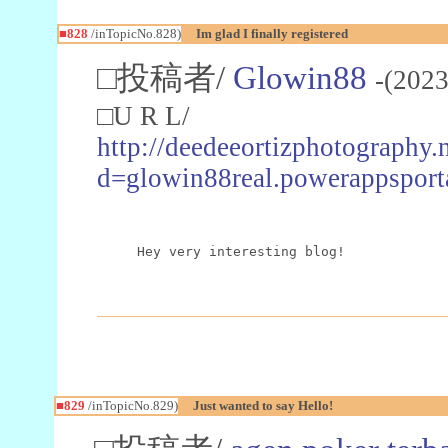
■828
/inTopicNo.828)
Im glad I finally registered
□投稿者/
Glowin88
-(2023
□U R L/
http://deedeeortizphotography.
d=glowin88real.powerappsport
Hey very interesting blog!
■829
/inTopicNo.829)
Just wanted to say Hello!