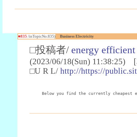
■835
/inTopicNo.835)
Business Electricity
□投稿者/
energy efficient
(2023/06/18(Sun) 11:38:25) [
□U R L/
http://https://public.
Below you find the currently cheapest 