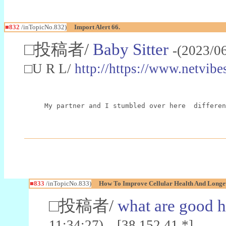
■832
/inTopicNo.832)
Import Alert 66.
□投稿者/
Baby Sitter
-(2023/0
□U R L/
http://https://www.netvi
My partner and I stumbled over here  differen
■833
/inTopicNo.833)
How To Improve Cellular Health And Longe
□投稿者/
what are good h
11:34:27) [38.152.41.*]