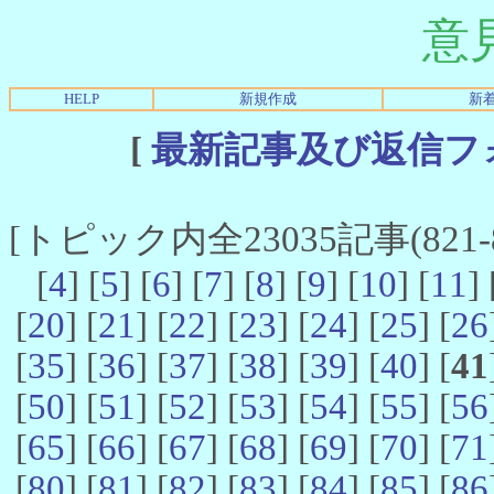
意
HELP
新規作成
新
[
最新記事及び返信フ
[トピック内全23035記事(821-8
[
4
] [
5
] [
6
] [
7
] [
8
] [
9
] [
10
] [
11
] 
[
20
] [
21
] [
22
] [
23
] [
24
] [
25
] [
26
[
35
] [
36
] [
37
] [
38
] [
39
] [
40
] [
41
[
50
] [
51
] [
52
] [
53
] [
54
] [
55
] [
56
[
65
] [
66
] [
67
] [
68
] [
69
] [
70
] [
71
[
80
] [
81
] [
82
] [
83
] [
84
] [
85
] [
86