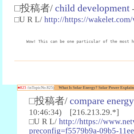
□投稿者/
child development
□U R L/
http://https://wakelet
Wow! This can be one particular of the most h
■825
/inTopicNo.825)
What Is Solar Energy? Solar Power Explain
□投稿者/
compare energy 
10:46:34) [216.213.29.*]
□U R L/
http://https://www.ne
preconfig=f5579b9a-09b5-11ee