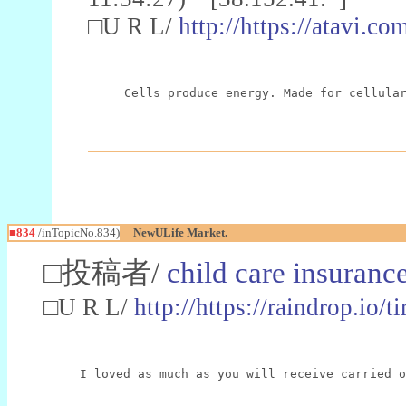
□U R L/
http://https://atavi.
Cells produce energy. Made for cellula
■834
/inTopicNo.834)
NewULife Market.
□投稿者/
child care insuranc
□U R L/
http://https://raindrop.i
I loved as much as you will receive carried o