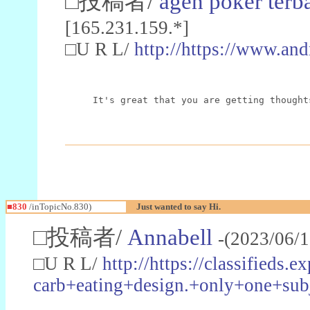
□投稿者/
agen poker terb
[165.231.159.*]
□U R L/
http://https://www.an
It's great that you are getting thought
■830
/inTopicNo.830)
Just wanted to say Hi.
□投稿者/
Annabell
-(2023/06/
□U R L/
http://https://classif
carb+eating+design.+only+one+s