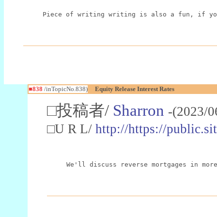
Piece of writing writing is also a fun, if yo
■838
/inTopicNo.838)
Equity Release Interest Rates
□投稿者/
Sharron
-(2023/0
□U R L/
http://https://public.
We'll discuss reverse mortgages in mor