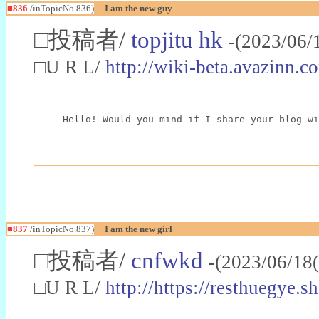
■836
/inTopicNo.836)
I am the new guy
□投稿者/
topjitu hk
-(2023/06/
□U R L/
http://wiki-beta.avazinn.
Hello! Would you mind if I share your blog wi
■837
/inTopicNo.837)
I am the new girl
□投稿者/
cnfwkd
-(2023/06/18
□U R L/
http://https://resthuegye.s