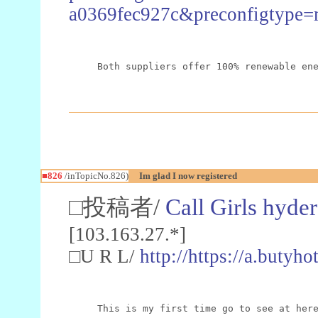
a0369fec927c&preconfigtype=
Both suppliers offer 100% renewable en
■826
/inTopicNo.826)
Im glad I now registered
□投稿者/
Call Girls hyde
[103.163.27.*]
□U R L/
http://https://a.butyho
This is my first time go to see at her