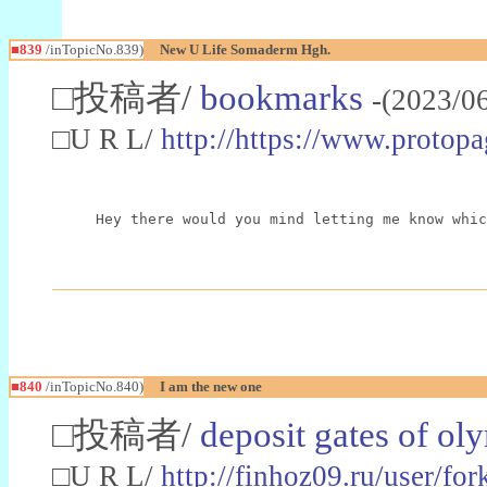
■839
/inTopicNo.839)
New U Life Somaderm Hgh.
□投稿者/
bookmarks
-(2023/0
□U R L/
http://https://www.protop
Hey there would you mind letting me know whic
■840
/inTopicNo.840)
I am the new one
□投稿者/
deposit gates of o
□U R L/
http://finhoz09.ru/user/for