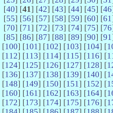
[
40
] [
41
] [
42
] [
43
] [
44
] [
45
] [
46
[
55
] [
56
] [
57
] [
58
] [
59
] [
60
] [
61
[
70
] [
71
] [
72
] [
73
] [
74
] [
75
] [
76
[
85
] [
86
] [
87
] [
88
] [
89
] [
90
] [
91
[
100
] [
101
] [
102
] [
103
] [
104
] [
1
[
112
] [
113
] [
114
] [
115
] [
116
] [
1
[
124
] [
125
] [
126
] [
127
] [
128
] [
1
[
136
] [
137
] [
138
] [
139
] [
140
] [
1
[
148
] [
149
] [
150
] [
151
] [
152
] [
1
[
160
] [
161
] [
162
] [
163
] [
164
] [
1
[
172
] [
173
] [
174
] [
175
] [
176
] [
1
[
184
] [
185
] [
186
] [
187
] [
188
] [
1