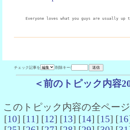
Everyone loves what you guys are usually up t
チェック記事を
削除キー/
＜前のトピック内容2
このトピック内容の全ページ数 
[
10
] [
11
] [
12
] [
13
] [
14
] [
15
] [
16
[
25
] [
26
] [
27
] [
28
] [
29
] [
30
] [
31