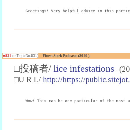
Greetings! Very helpful advice in this partic
■831
/inTopicNo.831)
Finest Sierk Podcasts (2019 ).
□投稿者/
lice infestations
-(2
□U R L/
http://https://public.site
Wow! This can be one particular of the most u