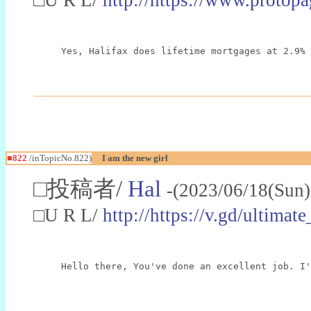
Yes, Halifax does lifetime mortgages at 2.9% 
■822
/inTopicNo.822)
I am the new girl
□投稿者/
Hal
-(2023/06/18(Sun
□U R L/
http://https://v.gd/ultima
Hello there, You've done an excellent job. I'