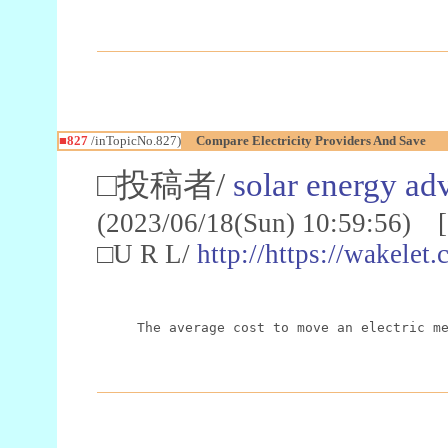
■827
/inTopicNo.827)
Compare Electricity Providers And Save
□投稿者/
solar energy ad
(2023/06/18(Sun) 10:59:56) [
□U R L/
http://https://wakel
The average cost to move an electric m