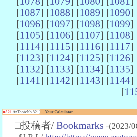
[
1078
] [
1079
] [
1080
] [
1081
] 
[
1087
] [
1088
] [
1089
] [
1090
] 
[
1096
] [
1097
] [
1098
] [
1099
] 
[
1105
] [
1106
] [
1107
] [
1108
] 
[
1114
] [
1115
] [
1116
] [
1117
] 
[
1123
] [
1124
] [
1125
] [
1126
] 
[
1132
] [
1133
] [
1134
] [
1135
] 
[
1141
] [
1142
] [
1143
] [
1144
] 
[
11
■821
/inTopicNo.821)
Your Calculator
□投稿者/
Bookmarks
-(2023/0
□U R L/
http://https://www.protop