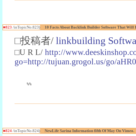
■823
/inTopicNo.823)
10 Facts About Backlink Builder Software That Will
□投稿者/
linkbuilding Softw
□U R L/
http://www.deeskinshop.c
go=http://tujuan.grogol.us/
%%
■824
/inTopicNo.824)
NewLife Sarina Information fifth Of May On Vimeo.