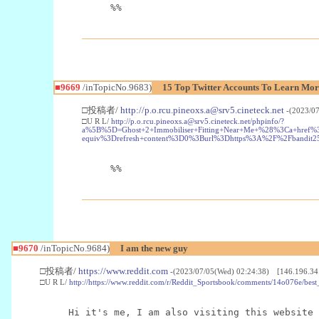
%%
■9669
/inTopicNo.9683)
15 Top Twitter Accounts To Learn Mor
□投稿者/
http://p.o.rcu.pineoxs.a@srv5.cineteck.net
-(2023/0
□U R L/
http://p.o.rcu.pineoxs.a@srv5.cineteck.net/phpinfo/?
a%5B%5D=Ghost+2+Immobiliser+Fitting+Near+Me+%28%3Ca+href%
equiv%3Drefresh+content%3D0%3Burl%3Dhttps%3A%2F%2Fbandit2
%%
■9670
/inTopicNo.9684)
I am the new guy
□投稿者/
https://www.reddit.com
-(2023/07/05(Wed) 02:24:38) [146.196.34
□U R L/
http://https://www.reddit.com/r/Reddit_Sportsbook/comments/14o076e/best_
Hi it's me, I am also visiting this website 