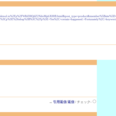
backlinktool.io%2Fp%2FWlbE8lQdZ2NdoMpbX00B.html&post_type=product&member%5Bsite%
3B%3C%2Fp%3E+Yes%2C+certain+happened.+Fortunately%2C+keyword+modifications+were+
→
引用返信
/
返信
/ チェック-