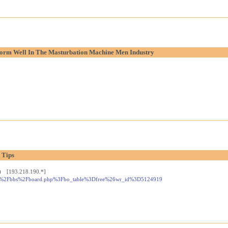
orm Well In The Masturbation Machine Men Industry
 Tips
) [193.218.190.*]
tos.kr%2Fbbs%2Fboard.php%3Fbo_table%3Dfree%26wr_id%3D5124919