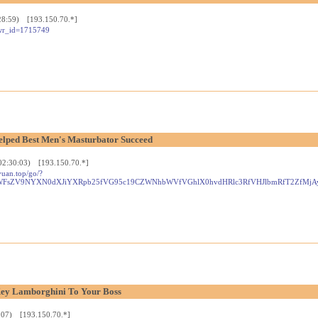
28:59) [193.150.70.*]
wr_id=1715749
elped Best Men's Masturbator Succeed
02:30:03) [193.150.70.*]
yuan.top/go/?
TWFsZV9NYXN0dXJiYXRpb25fVG95c19CZWNhbWVfVGhlX0hvdHRlc3RfVHJlbmRfT2ZfMjA
ey Lamborghini To Your Boss
:07) [193.150.70.*]