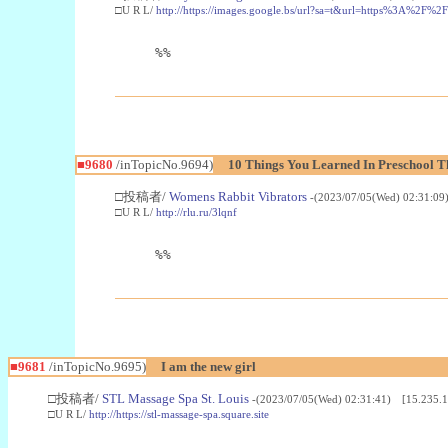
□U R L/
http://https://images.google.bs/url?sa=t&url=https%3A%
%%
■9680
/inTopicNo.9694)
10 Things You Learned In Preschool T
□投稿者/
Womens Rabbit Vibrators
-(2023/07/05(Wed) 02:31:09
□U R L/
http://rlu.ru/3lqnf
%%
■9681
/inTopicNo.9695)
I am the new girl
□投稿者/
STL Massage Spa St. Louis
-(2023/07/05(Wed) 02:31:41) [15.235.1
□U R L/
http://https://stl-massage-spa.square.site