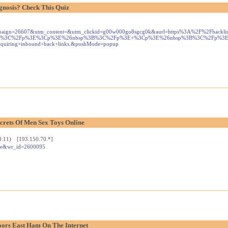
gnosis? Check This Quiz
utm_campaign=26607&utm_content=&utm_clickid=g00w000go8sgcg0k&aurl=https%3A%2F%2F
%3C%2Fp%3E%3Cp%3E%26nbsp%3B%3C%2Fp%3E+%3Cp%3E%26nbsp%3B%3C%2Fp%3E%3Cp%3E%26nbsp%
acquiring+inbound+back+links.&pushMode=popup
crets Of Men Sex Toys Online
8:11) [193.150.70.*]
ide&wr_id=2600095
oors East Ham On The Internet