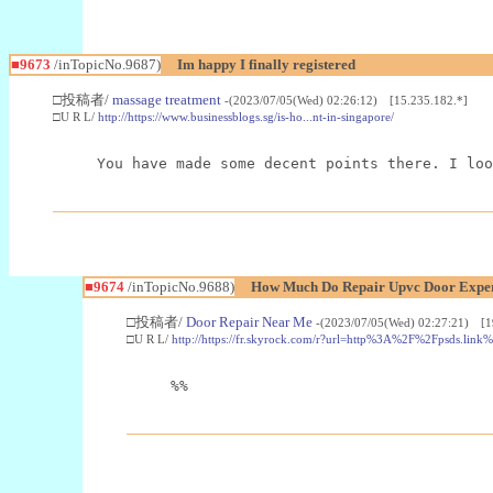
■9673
/inTopicNo.9687)
Im happy I finally registered
□投稿者/
massage treatment
-(2023/07/05(Wed) 02:26:12) [15.235.182.*]
□U R L/
http://https://www.businessblogs.sg/is-ho...nt-in-singapore/
You have made some decent points there. I loo
■9674
/inTopicNo.9688)
How Much Do Repair Upvc Door Exper
□投稿者/
Door Repair Near Me
-(2023/07/05(Wed) 02:27:21) [1
□U R L/
http://https://fr.skyrock.com/r?url=http%3A%2F%2Fpsds.li
%%