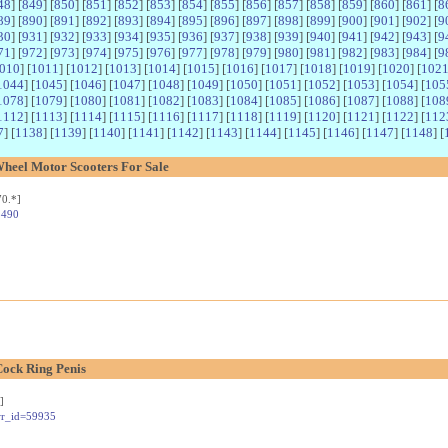
48
] [
849
] [
850
] [
851
] [
852
] [
853
] [
854
] [
855
] [
856
] [
857
] [
858
] [
859
] [
860
] [
861
] [
8
89
] [
890
] [
891
] [
892
] [
893
] [
894
] [
895
] [
896
] [
897
] [
898
] [
899
] [
900
] [
901
] [
902
] [
9
30
] [
931
] [
932
] [
933
] [
934
] [
935
] [
936
] [
937
] [
938
] [
939
] [
940
] [
941
] [
942
] [
943
] [
9
71
] [
972
] [
973
] [
974
] [
975
] [
976
] [
977
] [
978
] [
979
] [
980
] [
981
] [
982
] [
983
] [
984
] [
9
010
] [
1011
] [
1012
] [
1013
] [
1014
] [
1015
] [
1016
] [
1017
] [
1018
] [
1019
] [
1020
] [
102
1044
] [
1045
] [
1046
] [
1047
] [
1048
] [
1049
] [
1050
] [
1051
] [
1052
] [
1053
] [
1054
] [
105
1078
] [
1079
] [
1080
] [
1081
] [
1082
] [
1083
] [
1084
] [
1085
] [
1086
] [
1087
] [
1088
] [
108
1112
] [
1113
] [
1114
] [
1115
] [
1116
] [
1117
] [
1118
] [
1119
] [
1120
] [
1121
] [
1122
] [
112
7
] [
1138
] [
1139
] [
1140
] [
1141
] [
1142
] [
1143
] [
1144
] [
1145
] [
1146
] [
1147
] [
1148
] [
Wheel Motor Scooters For Sale
0.*]
5490
Cock Ring Penis
]
&wr_id=59935