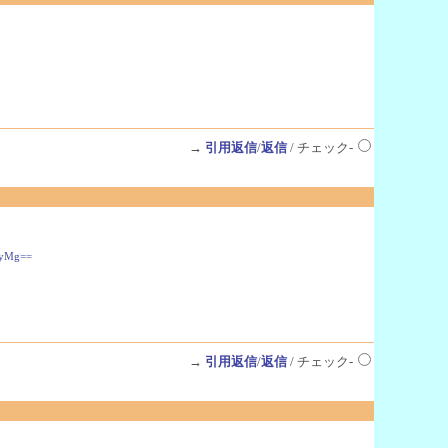
→
引用返信
/
返信
/ チェック-
yMg==
→
引用返信
/
返信
/ チェック-