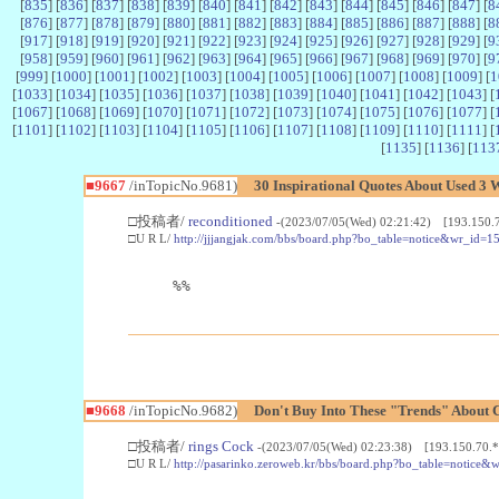
[
835
] [
836
] [
837
] [
838
] [
839
] [
840
] [
841
] [
842
] [
843
] [
844
] [
845
] [
846
] [
847
] [
8
[
876
] [
877
] [
878
] [
879
] [
880
] [
881
] [
882
] [
883
] [
884
] [
885
] [
886
] [
887
] [
888
] [
8
[
917
] [
918
] [
919
] [
920
] [
921
] [
922
] [
923
] [
924
] [
925
] [
926
] [
927
] [
928
] [
929
] [
9
[
958
] [
959
] [
960
] [
961
] [
962
] [
963
] [
964
] [
965
] [
966
] [
967
] [
968
] [
969
] [
970
] [
9
[
999
] [
1000
] [
1001
] [
1002
] [
1003
] [
1004
] [
1005
] [
1006
] [
1007
] [
1008
] [
1009
] [
1
[
1033
] [
1034
] [
1035
] [
1036
] [
1037
] [
1038
] [
1039
] [
1040
] [
1041
] [
1042
] [
1043
] [
[
1067
] [
1068
] [
1069
] [
1070
] [
1071
] [
1072
] [
1073
] [
1074
] [
1075
] [
1076
] [
1077
] [
[
1101
] [
1102
] [
1103
] [
1104
] [
1105
] [
1106
] [
1107
] [
1108
] [
1109
] [
1110
] [
1111
] [
[
1135
] [
1136
] [
113
■9667
/inTopicNo.9681)
30 Inspirational Quotes About Used 3 
□投稿者/
reconditioned
-(2023/07/05(Wed) 02:21:42) [193.150.7
□U R L/
http://jjjangjak.com/bbs/board.php?bo_table=notice&wr_id=1
%%
■9668
/inTopicNo.9682)
Don't Buy Into These "Trends" About 
□投稿者/
rings Cock
-(2023/07/05(Wed) 02:23:38) [193.150.70.*
□U R L/
http://pasarinko.zeroweb.kr/bbs/board.php?bo_table=notice