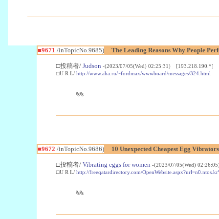
■9671
/inTopicNo.9685)
The Leading Reasons Why People Perf
□投稿者/
Judson
-(2023/07/05(Wed) 02:25:31) [193.218.190.*]
□U R L/
http://www.aha.ru/~fordmax/wwwboard/messages/324.html
%%
■9672
/inTopicNo.9686)
10 Unexpected Cheapest Egg Vibrators
□投稿者/
Vibrating eggs for women
-(2023/07/05(Wed) 02:26:05
□U R L/
http://freeqatardirectory.com/OpenWebsite.aspx?url=n0.n
%%