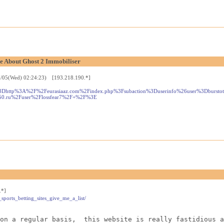
e About Ghost 2 Immobiliser
7/05(Wed) 02:24:23) [193.218.190.*]
3Dhttp%3A%2F%2Feurasiaaz.com%2Findex.php%3Fsubaction%3Duserinfo%26user%3Dburst
50.ru%2Fuser%2Flossfear7%2F+%2F%3E
.*]
sports_betting_sites_give_me_a_list/
on a regular basis,  this website is really fastidious a