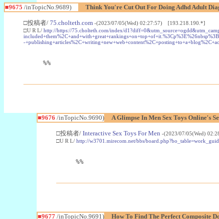
■9675
/inTopicNo.9689)
Think You're Cut Out For Doing Adhd Adult Dia
□投稿者/
75.cholteth.com
-(2023/07/05(Wed) 02:27:57) [193.218.190.*]
□U R L/
http://https://75.cholteth.com/index/d1?diff=0&utm_source=ogdd&
included+them%2C+and+with+great+rankings+on+top+of+it.%3Cp%3E%26nbsp%3B
-+publishing+articles%2C+writing+new+web+content%2C+posting+to+a+blog%2C+
%%
■9676
/inTopicNo.9690)
A Glimpse In Men Sex Toys Online's Se
□投稿者/
Interactive Sex Toys For Men
-(2023/07/05(Wed) 02:2
□U R L/
http://w3701.mirecom.net/bbs/board.php?bo_table=work_gu
%%
■9677
/inTopicNo.9691)
How To Find The Perfect Composite D