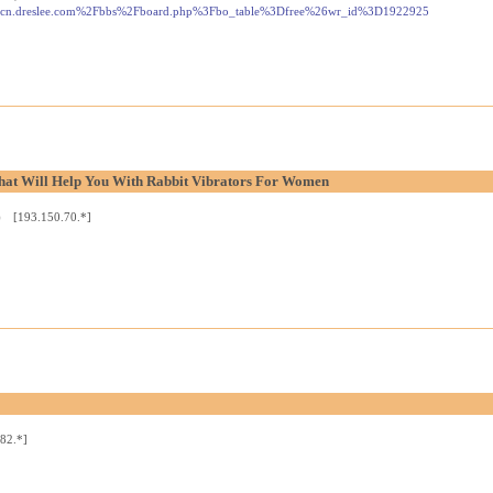
2F%2Fcn.dreslee.com%2Fbbs%2Fboard.php%3Fbo_table%3Dfree%26wr_id%3D1922925
hat Will Help You With Rabbit Vibrators For Women
) [193.150.70.*]
82.*]