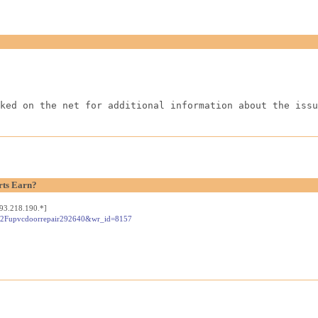
ked on the net for additional information about the issu
ts Earn?
93.218.190.*]
nk%2Fupvcdoorrepair292640&wr_id=8157