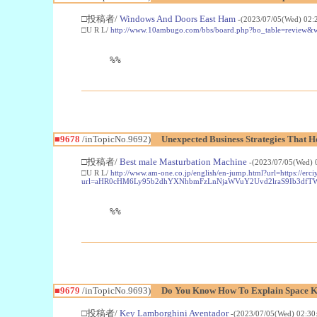
□投稿者/
Windows And Doors East Ham
-(2023/07/05(Wed) 02:
□U R L/
http://www.10ambugo.com/bbs/board.php?bo_table=review&
%%
■9678
/inTopicNo.9692)
Unexpected Business Strategies That H
□投稿者/
Best male Masturbation Machine
-(2023/07/05(Wed) 
□U R L/
http://www.am-one.co.jp/english/en-jump.html?url=https://erci
url=aHR0cHM6Ly95b2dhYXNhbmFzLnNjaWVuY2Uvd2lraS9Ib3df
%%
■9679
/inTopicNo.9693)
Do You Know How To Explain Space K
□投稿者/
Key Lamborghini Aventador
-(2023/07/05(Wed) 02:30