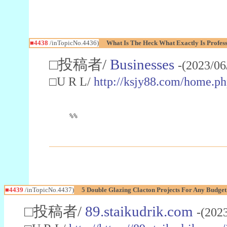
■4438
/inTopicNo.4436)
What Is The Heck What Exactly Is Profes
□投稿者/
Businesses
-(2023/06
□U R L/
http://ksjy88.com/home.
%%
■4439
/inTopicNo.4437)
5 Double Glazing Clacton Projects For Any Budget
□投稿者/
89.staikudrik.com
-(202