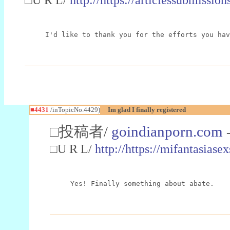
I'd like to thank you for the efforts you hav
■4431
/inTopicNo.4429)
Im glad I finally registered
□投稿者/
goindianporn.com
□U R L/
http://https://mifantasias
Yes! Finally something about abate.