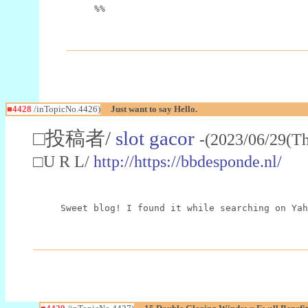
%%
■4428
/inTopicNo.4426)
Just want to say Hello.
□投稿者/
slot gacor
-(2023/06/29(T
□U R L/
http://https://bbdesponde.nl/
Sweet blog! I found it while searching on Yah