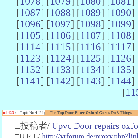
[
1078
] [
1079
] [
1080
] [
1081
] 
[
1087
] [
1088
] [
1089
] [
1090
] 
[
1096
] [
1097
] [
1098
] [
1099
] 
[
1105
] [
1106
] [
1107
] [
1108
] 
[
1114
] [
1115
] [
1116
] [
1117
] 
[
1123
] [
1124
] [
1125
] [
1126
] 
[
1132
] [
1133
] [
1134
] [
1135
] 
[
1141
] [
1142
] [
1143
] [
1144
] 
[
11
■4423
/inTopicNo.4421)
The Top Door Fitter Oxford Gurus Do 3 Things
□投稿者/
Upvc Door repairs oxf
□U R L/
http://vrforum.de/proxy.php?lin