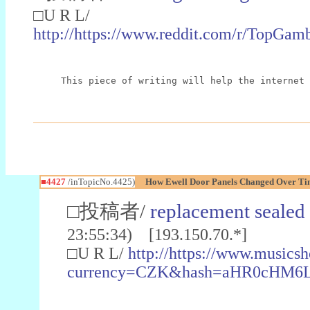
□U R L/
http://https://www.reddit.com/r/TopGam
This piece of writing will help the internet 
■4427
/inTopicNo.4425)
How Ewell Door Panels Changed Over Tim
□投稿者/
replacement sealed 
23:55:34) [193.150.70.*]
□U R L/
http://https://www.musics
currency=CZK&hash=aHR0cHM6L