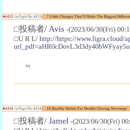
■4435
/inTopicNo.4433)
7 Little Changes That'll Make The Biggest Differe
□投稿者/
Avis
-(2023/06/30(Fri) 00:
□U R L/
http://https://www.ligra.cloud
url_pdf=aHR0cDovL3d3dy40bWFyay
%%
■4436
/inTopicNo.4434)
10 Healthy Habits For Double Glazing Stevenage
□投稿者/
Jamel
-(2023/06/30(Fri) 0