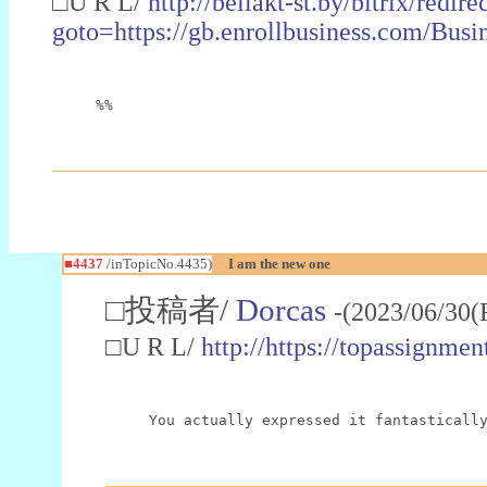
□U R L/
http://bellakt-st.by/bitrix/redire
goto=https://gb.enrollbusiness.com/
%%
■4437
/inTopicNo.4435)
I am the new one
□投稿者/
Dorcas
-(2023/06/30(
□U R L/
http://https://topassignme
You actually expressed it fantasticall