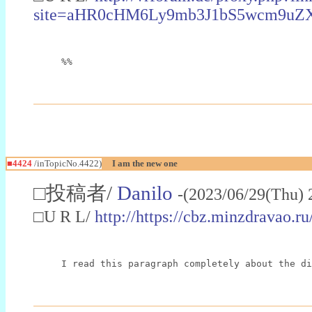
site=aHR0cHM6Ly9mb3J1bS5wcm9u
%%
■4424
/inTopicNo.4422)
I am the new one
□投稿者/
Danilo
-(2023/06/29(Thu) 
□U R L/
http://https://cbz.minzdravao.r
I read this paragraph completely about the di