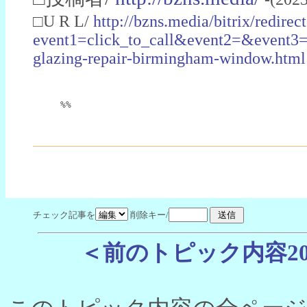
□U R L/
http://bzns.media/bitrix/redirec
event1=click_to_call&event2=&event3=&
glazing-repair-birmingham-window.html
%%
チェック記事を
削除キー/
＜前のトピック内容2