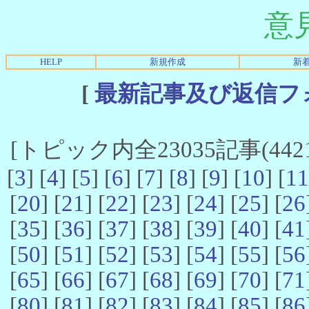
意
HELP
新規作成
新
[
最新記事及び返信フ
[トピック内全23035記事(4421-
[
3
] [
4
] [
5
] [
6
] [
7
] [
8
] [
9
] [
10
] [
11
[
20
] [
21
] [
22
] [
23
] [
24
] [
25
] [
26
[
35
] [
36
] [
37
] [
38
] [
39
] [
40
] [
41
[
50
] [
51
] [
52
] [
53
] [
54
] [
55
] [
56
[
65
] [
66
] [
67
] [
68
] [
69
] [
70
] [
71
[
80
] [
81
] [
82
] [
83
] [
84
] [
85
] [
86