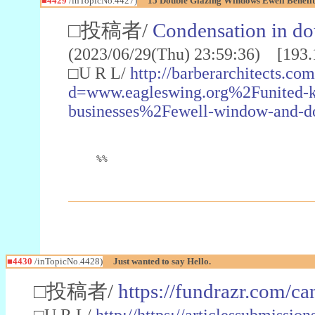
■4429
/inTopicNo.4427)
15 Double Glazing Windows Ewell Benefit
□投稿者/
Condensation in do
(2023/06/29(Thu) 23:59:36) [193.
□U R L/
http://barberarchitects.co
d=www.eagleswing.org%2Funited-
businesses%2Fewell-window-and-do
%%
■4430
/inTopicNo.4428)
Just wanted to say Hello.
□投稿者/
https://fundrazr.com/
□U R L/
http://https://articlessubmissi