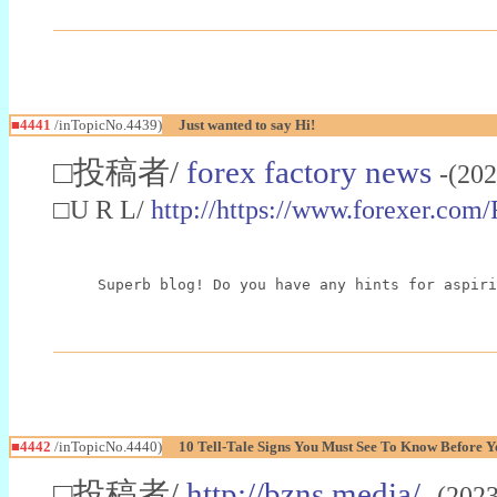
■4441
/inTopicNo.4439)
Just wanted to say Hi!
□投稿者/
forex factory news
-(202
□U R L/
http://https://www.forexer.co
Superb blog! Do you have any hints for aspir
■4442
/inTopicNo.4440)
10 Tell-Tale Signs You Must See To Know Before 
□投稿者/
http://bzns.media/
-(202