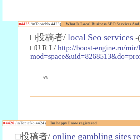
■4425
/inTopicNo.4423)
What Is Local Business SEO Services And
□投稿者/
local Seo services
-
□U R L/
http://boost-engine.ru/mi
mod=space&uid=8268513&do=prof
%%
■4426
/inTopicNo.4424)
Im happy I now registered
□投稿者/
online gambling sites r