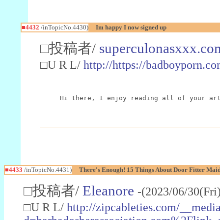
■4432
/inTopicNo.4430)
Im happy I now signed up
□投稿者/
superculonasxxx.co
□U R L/
http://https://badboyporn.c
Hi there, I enjoy reading all of your ar
■4433
/inTopicNo.4431)
There's Enough! 15 Things About Door Fitter Mai
□投稿者/
Eleanore
-(2023/06/30(Fri
□U R L/
http://zipcableties.com/__medi