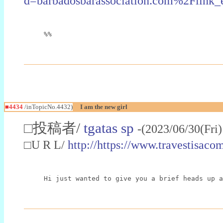
d=barbadosbarassociation.com%2F
%%
■4434
/inTopicNo.4432)
I am the new girl
□投稿者/
tgatas sp
-(2023/06/30(Fri
□U R L/
http://https://www.travestisac
Hi just wanted to give you a brief heads up a