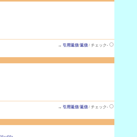
→
引用返信
/
返信
/ チェック-
→
引用返信
/
返信
/ チェック-
M4Mzc4Mg