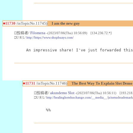
■11730
/inTopicNo.11745)
I am the new guy
□投稿者/
Filomena
-(2023/07/06(Thu) 10:56:09) [134.236.72.*]
□U R L/
http://https://www.shophuays.com/
An impressive share! I've just forwarded this
■11731
/inTopicNo.11746)
The Best Way To Explain Slot Dem
□投稿者/
akundemo Slot
-(2023/07/06(Thu) 10:56:11) [193.218.
□U R L/
http://healinghotelsxchange.com/__media__/js/netsoltrademar
%%