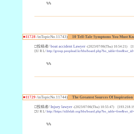
%%
■11728
/inTopicNo.11743)
10 Tell-Tale Symptoms You Must Kn
□投稿者/
boat accident Lawyer
-(2023/07/06(Thu) 10:54:21) [1
□U R L/
http://group.peoplead.kr/bbs/board.php?bo_table=free&wr_i
%%
■11729
/inTopicNo.11744)
The Greatest Sources Of Inspiration 
□投稿者/
Injury lawyer
-(2023/07/06(Thu) 10:55:47) [193.218.1
□U R L/
http://https://nlifelab.org/bbs/board.php?bo_table=free&wr_i
%%