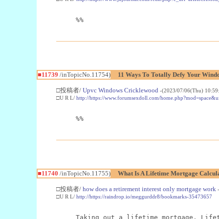
%%
■11739
/inTopicNo.11754)
11 Ways To Totally Defy Your Wind
□投稿者/
Upvc Windows Cricklewood
-(2023/07/06(Thu) 10:59
□U R L/
http://https://www.forumsexdoll.com/home.php?mod=space&
%%
■11740
/inTopicNo.11755)
What Is A Lifetime Mortgage Calcul
□投稿者/
how does a retirement interest only mortgage work
□U R L/
http://https://raindrop.io/meggurddr8/bookmarks-35473657
Taking out a lifetime mortgage. Life