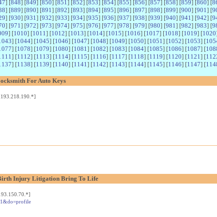
47
] [
848
] [
849
] [
850
] [
851
] [
852
] [
853
] [
854
] [
855
] [
856
] [
857
] [
858
] [
859
] [
860
] [
8
88
] [
889
] [
890
] [
891
] [
892
] [
893
] [
894
] [
895
] [
896
] [
897
] [
898
] [
899
] [
900
] [
901
] [
9
29
] [
930
] [
931
] [
932
] [
933
] [
934
] [
935
] [
936
] [
937
] [
938
] [
939
] [
940
] [
941
] [
942
] [
9
70
] [
971
] [
972
] [
973
] [
974
] [
975
] [
976
] [
977
] [
978
] [
979
] [
980
] [
981
] [
982
] [
983
] [
9
009
] [
1010
] [
1011
] [
1012
] [
1013
] [
1014
] [
1015
] [
1016
] [
1017
] [
1018
] [
1019
] [
1020
1043
] [
1044
] [
1045
] [
1046
] [
1047
] [
1048
] [
1049
] [
1050
] [
1051
] [
1052
] [
1053
] [
105
1077
] [
1078
] [
1079
] [
1080
] [
1081
] [
1082
] [
1083
] [
1084
] [
1085
] [
1086
] [
1087
] [
108
1111
] [
1112
] [
1113
] [
1114
] [
1115
] [
1116
] [
1117
] [
1118
] [
1119
] [
1120
] [
1121
] [
112
1137
] [
1138
] [
1139
] [
1140
] [
1141
] [
1142
] [
1143
] [
1144
] [
1145
] [
1146
] [
1147
] [
114
Locksmith For Auto Keys
193.218.190.*]
rth Injury Litigation Bring To Life
93.150.70.*]
91&do=profile