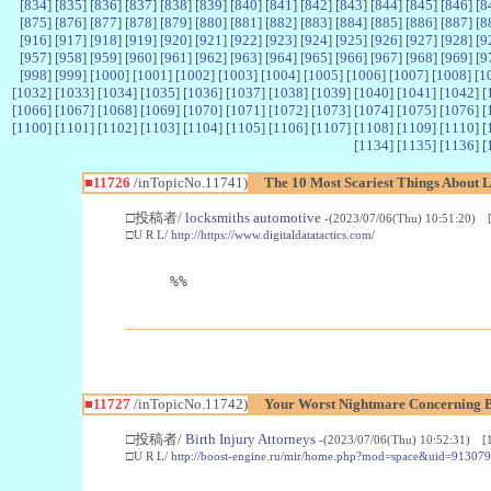
[
834
] [
835
] [
836
] [
837
] [
838
] [
839
] [
840
] [
841
] [
842
] [
843
] [
844
] [
845
] [
846
] [
8
[
875
] [
876
] [
877
] [
878
] [
879
] [
880
] [
881
] [
882
] [
883
] [
884
] [
885
] [
886
] [
887
] [
8
[
916
] [
917
] [
918
] [
919
] [
920
] [
921
] [
922
] [
923
] [
924
] [
925
] [
926
] [
927
] [
928
] [
9
[
957
] [
958
] [
959
] [
960
] [
961
] [
962
] [
963
] [
964
] [
965
] [
966
] [
967
] [
968
] [
969
] [
9
[
998
] [
999
] [
1000
] [
1001
] [
1002
] [
1003
] [
1004
] [
1005
] [
1006
] [
1007
] [
1008
] [
1
[
1032
] [
1033
] [
1034
] [
1035
] [
1036
] [
1037
] [
1038
] [
1039
] [
1040
] [
1041
] [
1042
] [
[
1066
] [
1067
] [
1068
] [
1069
] [
1070
] [
1071
] [
1072
] [
1073
] [
1074
] [
1075
] [
1076
] [
[
1100
] [
1101
] [
1102
] [
1103
] [
1104
] [
1105
] [
1106
] [
1107
] [
1108
] [
1109
] [
1110
] [
[
1134
] [
1135
] [
1136
] [
■11726
/inTopicNo.11741)
The 10 Most Scariest Things About 
□投稿者/
locksmiths automotive
-(2023/07/06(Thu) 10:51:20) [
□U R L/
http://https://www.digitaldatatactics.com/
%%
■11727
/inTopicNo.11742)
Your Worst Nightmare Concerning Bi
□投稿者/
Birth Injury Attorneys
-(2023/07/06(Thu) 10:52:31) [1
□U R L/
http://boost-engine.ru/mir/home.php?mod=space&uid=91307