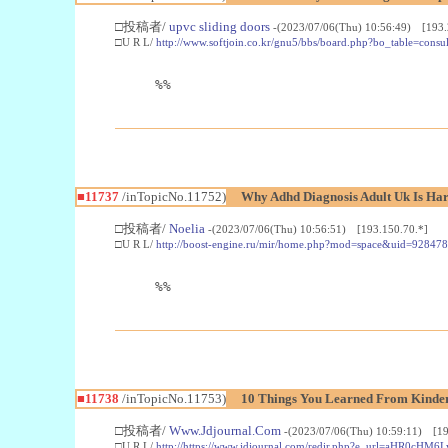
□投稿者/
upvc sliding doors
-(2023/07/06(Thu) 10:56:49) [193.
□U R L/
http://www.softjoin.co.kr/gnu5/bbs/board.php?bo_table=con
%%
■11737
/inTopicNo.11752)
Why Adhd Diagnosis Adult Uk Is Ha
□投稿者/
Noelia
-(2023/07/06(Thu) 10:56:51) [193.150.70.*]
□U R L/
http://boost-engine.ru/mir/home.php?mod=space&uid=92847
%%
■11738
/inTopicNo.11753)
10 Things You Learned From Kinder
□投稿者/
Www.Jdjournal.Com
-(2023/07/06(Thu) 10:59:11) [19
□U R L/
http://https://www.jdjournal.com/redir.php?e_url