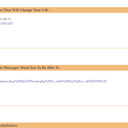
s That Will Change Your Life
8.190.*]
d=1902103
ate Massager Want You To Be Able To
w.gateman.shop%2Fbbs%2Fboard.php%3Fbo_table%3Dfree%26wr_id%3D1946120
sturbators