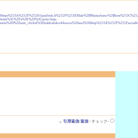
Dhttps%253A%252F%252Fclassifieds.lt%252F%253EMale%2BMasturbator%2Bbest%253C%2
ebsite%3C%2Fa%3E%29%3Cmeta+http-
ent%3D%26utm_clickid%3Duskkokskw44sooos%26aurl%3Dhttp%253A%252F%252Fsocialboo
→
引用返信
/
返信
/ チェック-