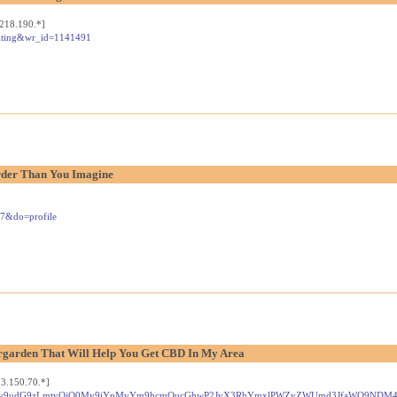
218.190.*]
sulting&wr_id=1141491
rder Than You Imagine
87&do=profile
garden That Will Help You Get CBD In My Area
3.150.70.*]
=aHR0cHM6Ly9udG9zLmtyOjQ0My9iYnMvYm9hcmQucGhwP2JvX3RhYmxlPWZyZWUmd3JfaWQ9ND