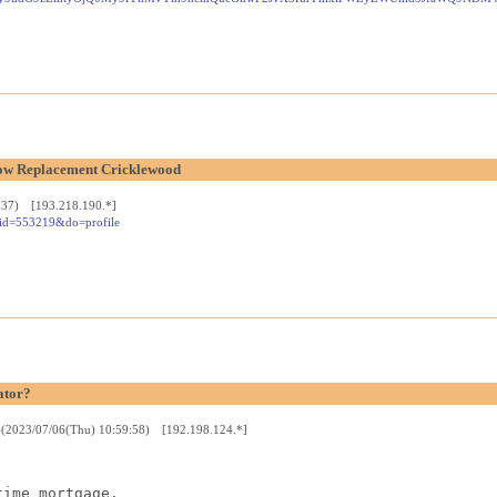
ow Replacement Cricklewood
:37) [193.218.190.*]
uid=553219&do=profile
ator?
-(2023/07/06(Thu) 10:59:58) [192.198.124.*]
time mortgage.