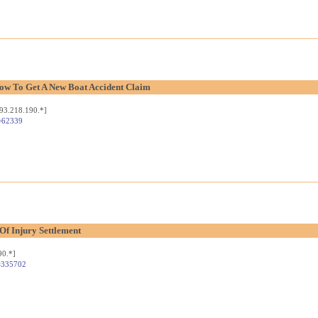
ow To Get A New Boat Accident Claim
93.218.190.*]
d=62339
Of Injury Settlement
90.*]
d=335702