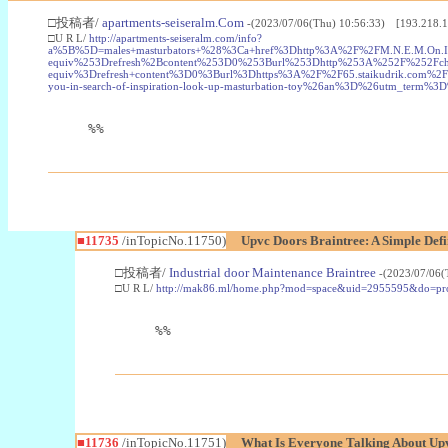
□投稿者/
apartments-seiseralm.Com
-(2023/07/06(Thu) 10:56:33) [193.218.1
□U R L/
http://apartments-seiseralm.com/info?
a%5B%5D=males+masturbators+%28%3Ca+href%3Dhttp%3A%2F%2FM.N.E.M.On.I.
equiv%253Drefresh%2Bcontent%253D0%253Burl%253Dhttp%253A%252F%252Fch
equiv%3Drefresh+content%3D0%3Burl%3Dhttps%3A%2F%2F65.staikudrik.com%
you-in-search-of-inspiration-look-up-masturbation-toy%26an%3D%26utm_te
%%
■11735
/inTopicNo.11750)
Upvc Doors Braintree: A Simple Defi
□投稿者/
Industrial door Maintenance Braintree
-(2023/07/06(
□U R L/
http://mak86.ml/home.php?mod=space&uid=2955595&do=pro
%%
■11736
/inTopicNo.11751)
What Is Everyone Talking About Up