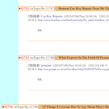
■11732
/inTopicNo.11747)
Remote Car Key Repair Near Me Tip
□投稿者/
Car Key Repairs
-(2023/07/06(Thu) 10:56:24) [193.21
□U R L/
http://www.leewhan.com/bbs/board.php?bo_table=free&wr_i
%%
■11733
/inTopicNo.11748)
What Experts In The Field Of Prost
□投稿者/
prostate
-(2023/07/06(Thu) 10:56:32) [193.218.190.*]
□U R L/
http://cse.google.co.uz/url?sa=t&url=http%3A%2F%2Fww
%%
■11734
/inTopicNo.11749)
10 Things Everyone Has To Say About Men's Ma