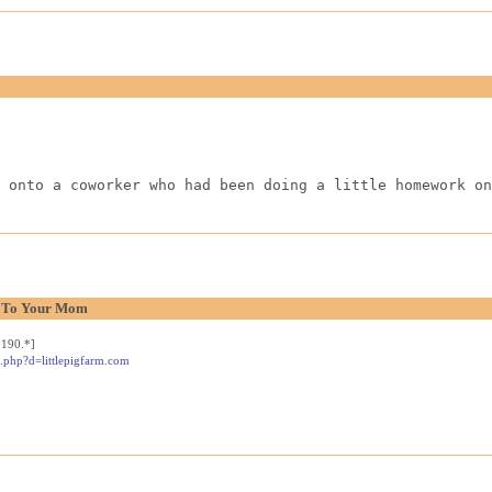
 onto a coworker who had been doing a little homework on
o To Your Mom
190.*]
k.php?d=littlepigfarm.com