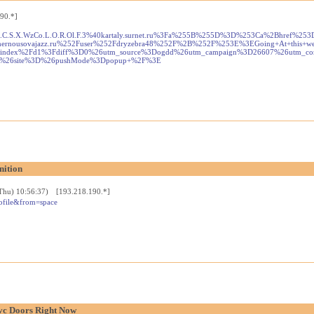
90.*]
C.S.X.WzCo.L.O.R.Ol.F.3%40kartaly.surnet.ru%3Fa%255B%255D%3D%253Ca%2Bhref%253
ernousovajazz.ru%252Fuser%252Fdryzebra48%252F%2B%252F%253E%3EGoing+At+this+w
2Findex%2Fd1%3Fdiff%3D0%26utm_source%3Dogdd%26utm_campaign%3D26607%26utm_cont
rm%3D%26site%3D%26pushMode%3Dpopup+%2F%3E
nition
Thu) 10:56:37) [193.218.190.*]
file&from=space
vc Doors Right Now