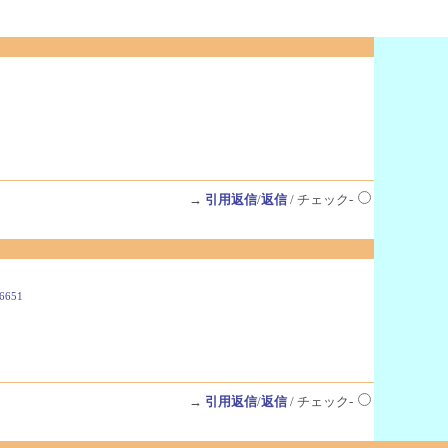
→
引用返信
/
返信
/ チェック-
46651
→
引用返信
/
返信
/ チェック-