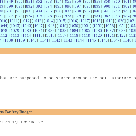
48
] [
849
] [
850
] [
851
] [
852
] [
853
] [
854
] [
855
] [
856
] [
857
] [
858
] [
859
] [
860
] [
861
] [
8
89
] [
890
] [
891
] [
892
] [
893
] [
894
] [
895
] [
896
] [
897
] [
898
] [
899
] [
900
] [
901
] [
902
] [
9
30
] [
931
] [
932
] [
933
] [
934
] [
935
] [
936
] [
937
] [
938
] [
939
] [
940
] [
941
] [
942
] [
943
] [
9
71
] [
972
] [
973
] [
974
] [
975
] [
976
] [
977
] [
978
] [
979
] [
980
] [
981
] [
982
] [
983
] [
984
] [
9
010
] [
1011
] [
1012
] [
1013
] [
1014
] [
1015
] [
1016
] [
1017
] [
1018
] [
1019
] [
1020
] [
102
1044
] [
1045
] [
1046
] [
1047
] [
1048
] [
1049
] [
1050
] [
1051
] [
1052
] [
1053
] [
1054
] [
105
1078
] [
1079
] [
1080
] [
1081
] [
1082
] [
1083
] [
1084
] [
1085
] [
1086
] [
1087
] [
1088
] [
108
1112
] [
1113
] [
1114
] [
1115
] [
1116
] [
1117
] [
1118
] [
1119
] [
1120
] [
1121
] [
1122
] [
112
7
] [
1138
] [
1139
] [
1140
] [
1141
] [
1142
] [
1143
] [
1144
] [
1145
] [
1146
] [
1147
] [
1148
] [
hat are supposed to be shared around the net. Disgrace o
ts For Any Budget
d) 02:41:17) [193.218.190.*]