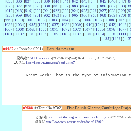
[
835
] [
836
] [
837
] [
838
] [
839
] [
840
] [
841
] [
842
] [
843
] [
844
] [
845
] [
846
] [
847
] [
8
[
876
] [
877
] [
878
] [
879
] [
880
] [
881
] [
882
] [
883
] [
884
] [
885
] [
886
] [
887
] [
888
] [
8
[
917
] [
918
] [
919
] [
920
] [
921
] [
922
] [
923
] [
924
] [
925
] [
926
] [
927
] [
928
] [
929
] [
9
[
958
] [
959
] [
960
] [
961
] [
962
] [
963
] [
964
] [
965
] [
966
] [
967
] [
968
] [
969
] [
970
] [
9
[
999
] [
1000
] [
1001
] [
1002
] [
1003
] [
1004
] [
1005
] [
1006
] [
1007
] [
1008
] [
1009
] [
1
[
1033
] [
1034
] [
1035
] [
1036
] [
1037
] [
1038
] [
1039
] [
1040
] [
1041
] [
1042
] [
1043
] [
[
1067
] [
1068
] [
1069
] [
1070
] [
1071
] [
1072
] [
1073
] [
1074
] [
1075
] [
1076
] [
1077
] [
[
1101
] [
1102
] [
1103
] [
1104
] [
1105
] [
1106
] [
1107
] [
1108
] [
1109
] [
1110
] [
1111
] [
[
1135
] [
1136
] [
113
■9687
/inTopicNo.9701)
I am the new one
□投稿者/
SEO_service
-(2023/07/05(Wed) 02:41:07) [81.178.245.*]
□U R L/
http://https://twitter.com/bestbuyers7
Great work! That is the type of information t
■9688
/inTopicNo.9702)
Five Double Glazing Cambridge Projec
□投稿者/
double Glazing windows cambridge
-(2023/07/05(We
□U R L/
http://www.ottv.co/cambridgedoors312909