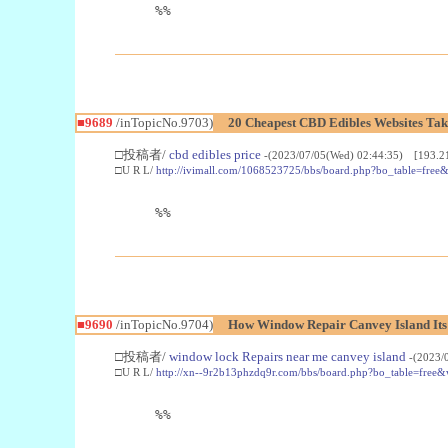
%%
■9689
/inTopicNo.9703)
20 Cheapest CBD Edibles Websites Tak
□投稿者/
cbd edibles price
-(2023/07/05(Wed) 02:44:35) [193.2
□U R L/
http://ivimall.com/1068523725/bbs/board.php?bo_table=fre
%%
■9690
/inTopicNo.9704)
How Window Repair Canvey Island Its 
□投稿者/
window lock Repairs near me canvey island
-(2023/
□U R L/
http://xn--9r2b13phzdq9r.com/bbs/board.php?bo_table=free
%%