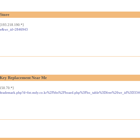
 Store
[193.218.190.*]
ide&wr_id=2846943
 Key Replacement Near Me
150.70.*]
js/netsoltrademark.php?d=fnt.mdy.co.kr%2Fbbs%2Fboard.php%3Fbo_table%3Dfree%26wr_id%3D33