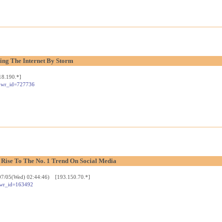
ing The Internet By Storm
18.190.*]
e&wr_id=727736
Rise To The No. 1 Trend On Social Media
07/05(Wed) 02:44:46) [193.150.70.*]
&wr_id=163492