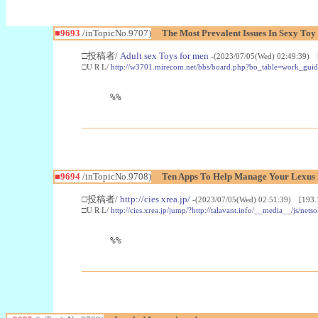
■9693
/inTopicNo.9707)
The Most Prevalent Issues In Sexy Toy
□投稿者/
Adult sex Toys for men
-(2023/07/05(Wed) 02:49:39) 
□U R L/
http://w3701.mirecom.net/bbs/board.php?bo_table=work_gu
%%
■9694
/inTopicNo.9708)
Ten Apps To Help Manage Your Lexus
□投稿者/
http://cies.xrea.jp/
-(2023/07/05(Wed) 02:51:39) [193.
□U R L/
http://cies.xrea.jp/jump/?http://talavant.info/__media__/
%%