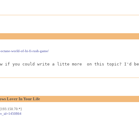
-octane-world-of-hi-fi-rush-game/
w if you could write a litte more  on this topic? I'd be
ows Lover In Your Life
[193.150.70.*]
&wr_id=1450864