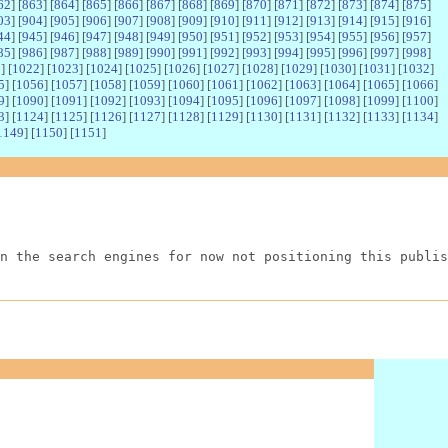
62
] [
863
] [
864
] [
865
] [
866
] [
867
] [
868
] [
869
] [
870
] [
871
] [
872
] [
873
] [
874
] [
875
]
03
] [
904
] [
905
] [
906
] [
907
] [
908
] [
909
] [
910
] [
911
] [
912
] [
913
] [
914
] [
915
] [
916
]
44
] [
945
] [
946
] [
947
] [
948
] [
949
] [
950
] [
951
] [
952
] [
953
] [
954
] [
955
] [
956
] [
957
]
85
] [
986
] [
987
] [
988
] [
989
] [
990
] [
991
] [
992
] [
993
] [
994
] [
995
] [
996
] [
997
] [
998
]
1
] [
1022
] [
1023
] [
1024
] [
1025
] [
1026
] [
1027
] [
1028
] [
1029
] [
1030
] [
1031
] [
1032
]
5
] [
1056
] [
1057
] [
1058
] [
1059
] [
1060
] [
1061
] [
1062
] [
1063
] [
1064
] [
1065
] [
1066
]
9
] [
1090
] [
1091
] [
1092
] [
1093
] [
1094
] [
1095
] [
1096
] [
1097
] [
1098
] [
1099
] [
1100
]
3
] [
1124
] [
1125
] [
1126
] [
1127
] [
1128
] [
1129
] [
1130
] [
1131
] [
1132
] [
1133
] [
1134
]
1149
] [
1150
] [
1151
]
n the search engines for now not positioning this publis