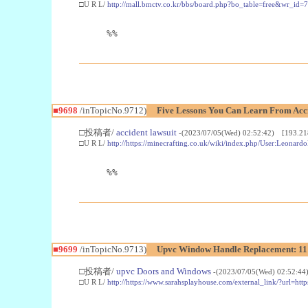
□U R L/
http://mall.bmctv.co.kr/bbs/board.php?bo_table=free&wr_id=
%%
■9698
/inTopicNo.9712)
Five Lessons You Can Learn From Acc
□投稿者/
accident lawsuit
-(2023/07/05(Wed) 02:52:42) [193.21
□U R L/
http://https://minecrafting.co.uk/wiki/index.php/User:Leonard
%%
■9699
/inTopicNo.9713)
Upvc Window Handle Replacement: 11 
□投稿者/
upvc Doors and Windows
-(2023/07/05(Wed) 02:52:44
□U R L/
http://https://www.sarahsplayhouse.com/external_link/?