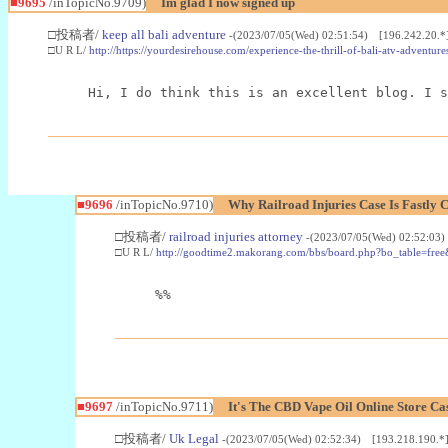
■9695
/inTopicNo.9709)
Im glad I now signed up
□投稿者/
keep all bali adventure
-(2023/07/05(Wed) 02:51:54) [196.242.20.*
□U R L/
http://https://yourdesirehouse.com/experience-the-thrill-of-bali-atv-adventur
Hi, I do think this is an excellent blog. I s
■9696
/inTopicNo.9710)
Why Railroad Injuries Case Is Fastly 
□投稿者/
railroad injuries attorney
-(2023/07/05(Wed) 02:52:03
□U R L/
http://goodtime2.makorang.com/bbs/board.php?bo_table=fr
%%
■9697
/inTopicNo.9711)
It's The CBD Vape Oil Online Store Ca
□投稿者/
Uk Legal
-(2023/07/05(Wed) 02:52:34) [193.218.190.*