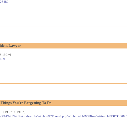
725482
ident Lawyer
8.190.*]
oE59
Things You're Forgetting To Do
) [193.218.190.*]
url=https%3A%2F%2Ffnt.mdy.co.kr%2Fbbs%2Fboard.php%3Fbo_table%3Dfree%26wr_id%3D330068