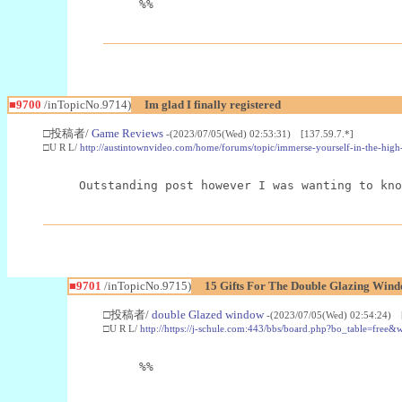
%%
■9700
/inTopicNo.9714)
Im glad I finally registered
□投稿者/
Game Reviews
-(2023/07/05(Wed) 02:53:31) [137.59.7.*]
□U R L/
http://austintownvideo.com/home/forums/topic/immerse-yourself-in-the-high
Outstanding post however I was wanting to kno
■9701
/inTopicNo.9715)
15 Gifts For The Double Glazing Wind
□投稿者/
double Glazed window
-(2023/07/05(Wed) 02:54:24) 
□U R L/
http://https://j-schule.com:443/bbs/board.php?bo_table=free
%%