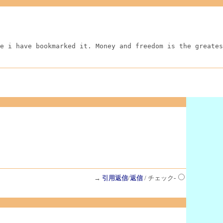
e i have bookmarked it. Money and freedom is the greates
→
引用返信
/
返信
/ チェック-