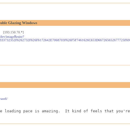
ouble Glazing Windows
) [193.150.70.*]
m/dev/imageResize?
33732352F6262732F626F6172642E7068703F626F5F7461626C653D667265652677725F6964
rsen6/
e loading pace is amazing.  It kind of feels that you're