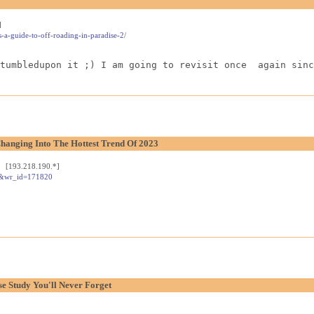
]
es-a-guide-to-off-roading-in-paradise-2/
tumbledupon it ;) I am going to revisit once  again sinc
Changing Into The Hottest Trend Of 2023
) [193.218.190.*]
ee&wr_id=171820
se Study You'll Never Forget
]