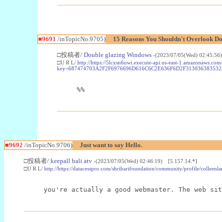
■9691
/inTopicNo.9705)
15 Reasons You Shouldn't Overlook D
□投稿者/
Double glazing Windows
-(2023/07/05(Wed) 02:45:56
□U R L/
http://https://5lcxsn6uwi.execute-api.us-east-1.amazonaws.co
key=687474703A2F2F6976696D616C6C2E636F6D2F3130363835323
%%
■9692
/inTopicNo.9706)
Just want to say Hello.
□投稿者/
keepall bali atv
-(2023/07/05(Wed) 02:46:19) [5.157.14.*]
□U R L/
http://https://datacesspro.com/shriharifoundation/community/profile/colleenla
you're actually a good webmaster. The web sit