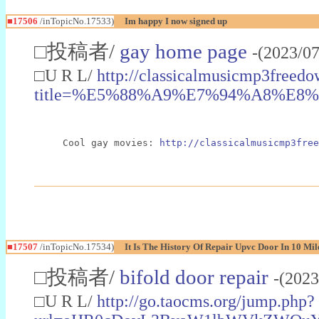
■17506
/inTopicNo.17533)
Im happy I now signed up
□投稿者/
gay home page
-(2023/0
□U R L/
http://classicalmusicmp3freed
title=%E5%88%A9%E7%94%A8%E8%80
Cool gay movies: 
http://classicalmusicmp3free
■17507
/inTopicNo.17534)
It Is The History Of Repair Upvc Door In 10 Mil
□投稿者/
bifold door repair
-(202
□U R L/
http://go.taocms.org/jump.php?