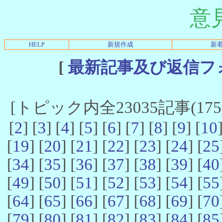
意
HELP
新規作成
新
[
最新記事及び返信フ
[トピック内全23035記事(17521
[
2
] [
3
] [
4
] [
5
] [
6
] [
7
] [
8
] [
9
] [
10
[
19
] [
20
] [
21
] [
22
] [
23
] [
24
] [
25
[
34
] [
35
] [
36
] [
37
] [
38
] [
39
] [
40
[
49
] [
50
] [
51
] [
52
] [
53
] [
54
] [
55
[
64
] [
65
] [
66
] [
67
] [
68
] [
69
] [
70
[
79
] [
80
] [
81
] [
82
] [
83
] [
84
] [
85