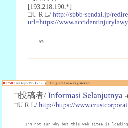
[193.218.190.*]
□U R L/
http://sbbb-sendai.jp/redir
url=https://www.accidentinjurylawy
%%
■17501
/inTopicNo.17528)
Im glad I now registered
□投稿者/
Informasi Selanjutnya
-
□U R L/
http://https://www.crustcorpo
I'm not sur why but this web sitee is loading