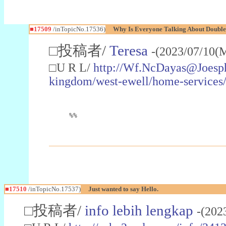
■17509
/inTopicNo.17536)
Why Is Everyone Talking About Double
□投稿者/
Teresa
-(2023/07/10(
□U R L/
http://Wf.NcDayas@Joesp
kingdom/west-ewell/home-services/
%%
■17510
/inTopicNo.17537)
Just wanted to say Hello.
□投稿者/
info lebih lengkap
-(202