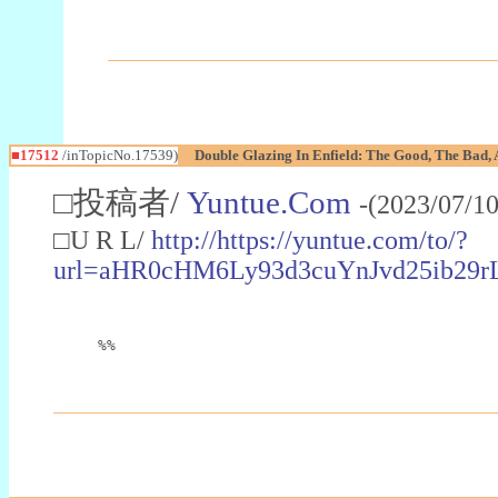
■17512
/inTopicNo.17539)
Double Glazing In Enfield: The Good, The Bad,
□投稿者/
Yuntue.Com
-(2023/07/1
□U R L/
http://https://yuntue.com/to/?
url=aHR0cHM6Ly93d3cuYnJvd25ib2
%%