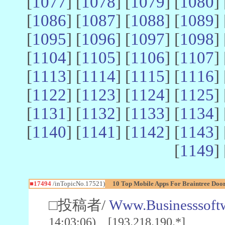
[
1077
] [
1078
] [
1079
] [
1080
] 
[
1086
] [
1087
] [
1088
] [
1089
] 
[
1095
] [
1096
] [
1097
] [
1098
] 
[
1104
] [
1105
] [
1106
] [
1107
] 
[
1113
] [
1114
] [
1115
] [
1116
] 
[
1122
] [
1123
] [
1124
] [
1125
] 
[
1131
] [
1132
] [
1133
] [
1134
] 
[
1140
] [
1141
] [
1142
] [
1143
] 
[
1149
] 
■17494
/inTopicNo.17521)
10 Top Mobile Apps For Braintree Do
□投稿者/
Www.Businesssoft
14:03:06) [193.218.190.*]