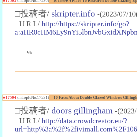
■17503
/inTopicNo.17530)
Is There A Place To Research Double Glazing E
□投稿者/
skripter.info
-(2023/07/10
□U R L/
http://https://skripter.info/go?
a:aHR0cHM6Ly9nYi5lbnJvbGxidXNp
%%
■17504
/inTopicNo.17531)
10 Facts About Double Glazed Windows Gillingh
□投稿者/
doors gillingham
-(2023
□U R L/
http://data.crowdcreator.eu/?
url=http%3a%2f%2fivimall.com%2F1