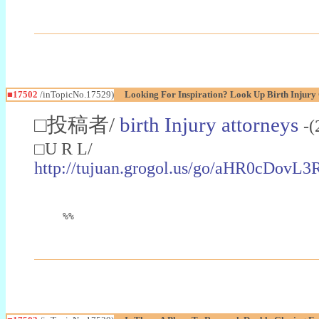
■17502
/inTopicNo.17529)
Looking For Inspiration? Look Up Birth Injury
□投稿者/
birth Injury attorneys
-(
□U R L/
http://tujuan.grogol.us/go/aHR
%%