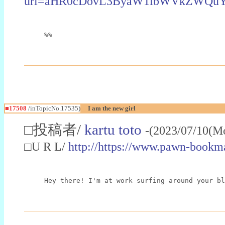
url=aHR0cDovL3ByaW1lbWVkZWQu
%%
■17508
/inTopicNo.17535)
I am the new girl
□投稿者/
kartu toto
-(2023/07/10(M
□U R L/
http://https://www.pawn-bookma
Hey there! I'm at work surfing around your bl