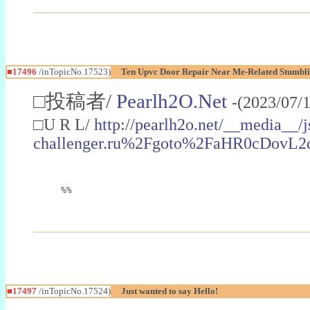
■17496
/inTopicNo.17523)
Ten Upvc Door Repair Near Me-Related Stumblin
□投稿者/
Pearlh2O.Net
-(2023/07/
□U R L/
http://pearlh2o.net/__media_
challenger.ru%2Fgoto%2FaHR0cD
%%
■17497
/inTopicNo.17524)
Just wanted to say Hello!