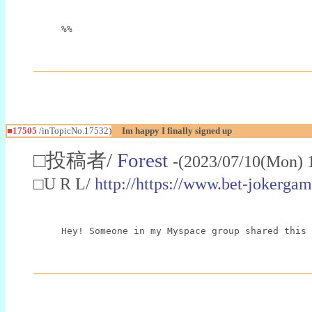
%%
■17505
/inTopicNo.17532)
Im happy I finally signed up
□投稿者/
Forest
-(2023/07/10(Mon) 
□U R L/
http://https://www.bet-jokerga
Hey! Someone in my Myspace group shared this 