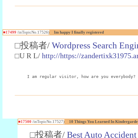
■17499
/inTopicNo.17526)
Im happy I finally registered
□投稿者/
Wordpress Search Engi
□U R L/
http://https://zandertixk31975
I am regular visitor, how are you everybody? 
■17500
/inTopicNo.17527)
10 Things You Learned In Kindergarde
□投稿者/
Best Auto Accident