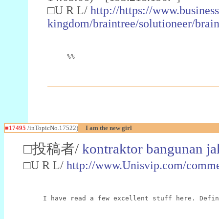
□U R L/
http://https://www.busines
kingdom/braintree/solutioneer/brai
%%
■17495
/inTopicNo.17522)
I am the new girl
□投稿者/
kontraktor bangunan ja
□U R L/
http://www.Unisvip.com/comme
I have read a few excellent stuff here. Defin