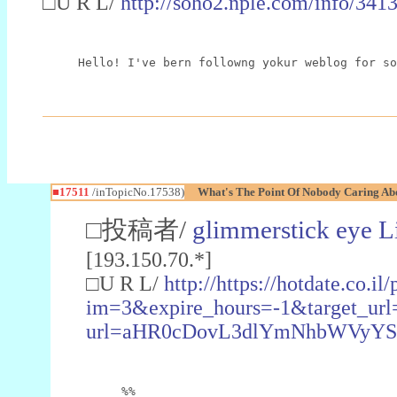
□U R L/
http://soho2.nple.com/info/341
Hello! I've bern followng yokur weblog for so
■17511
/inTopicNo.17538)
What's The Point Of Nobody Caring Ab
□投稿者/
glimmerstick eye L
[193.150.70.*]
□U R L/
http://https://hotdate.co.i
im=3&expire_hours=-1&target_url=
url=aHR0cDovL3dlYmNhbWVyYS
%%