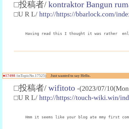
□投稿者/
kontraktor Bangun rum
□U R L/
http://https://bbarlock.com/in
Having read this I thought it was rather  enl
■17498
/inTopicNo.17525)
Just wanted to say Hello.
□投稿者/
wifitoto
-(2023/07/10(Mon
□U R L/
http://https://touch-wiki.win
Hmm it seems like your blog ate mmy first com