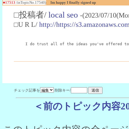
■17513
/inTopicNo.17540)
Im happy I finally signed up
□投稿者/
local seo
-(2023/07/10(Mo
□U R L/
http://https://s3.amazonaws.com
I do trust all of the ideas you've offered to
チェック記事を
削除キー/
＜前のトピック内容2