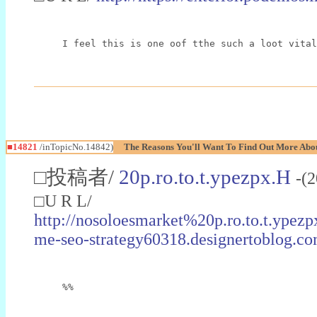
I feel this is one oof tthe such a loot vital
■14821
/inTopicNo.14842)
The Reasons You'll Want To Find Out More Abo
□投稿者/
20p.ro.to.t.ypezpx.H
-(
□U R L/
http://nosoloesmarket%20p.ro.to.t.ype
me-seo-strategy60318.designertoblog.co
%%