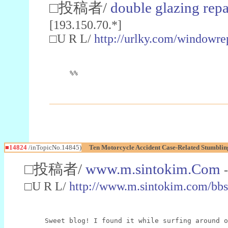
□投稿者/
double glazing repa
[193.150.70.*]
□U R L/
http://urlky.com/windowr
%%
■14824
/inTopicNo.14845)
Ten Motorcycle Accident Case-Related Stumblin
□投稿者/
www.m.sintokim.Com
□U R L/
http://www.m.sintokim.com/bb
Sweet blog! I found it while surfing around o