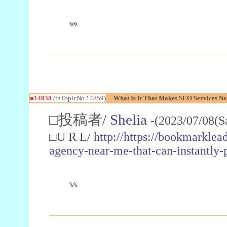
%%
■14838
/inTopicNo.14859)
What Is It That Makes SEO Services N
□投稿者/
Shelia
-(2023/07/08(S
□U R L/
http://https://bookmarklea
agency-near-me-that-can-instantly
%%