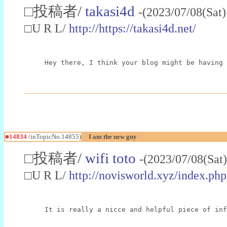
□投稿者/
takasi4d
-(2023/07/08(Sat
□U R L/
http://https://takasi4d.net/
Hey there, I think your blog might be having 
■14834
/inTopicNo.14855)
I am the new guy
□投稿者/
wifi toto
-(2023/07/08(Sat
□U R L/
http://novisworld.xyz/index.ph
It is really a nicce and helpful piece of inf