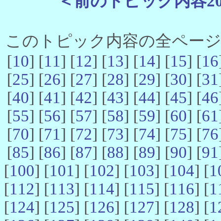
＜前のトピック内容2
このトピック内容の全ページ数 
[
10
] [
11
] [
12
] [
13
] [
14
] [
15
] [
16
[
25
] [
26
] [
27
] [
28
] [
29
] [
30
] [
31
[
40
] [
41
] [
42
] [
43
] [
44
] [
45
] [
46
[
55
] [
56
] [
57
] [
58
] [
59
] [
60
] [
61
[
70
] [
71
] [
72
] [
73
] [
74
] [
75
] [
76
[
85
] [
86
] [
87
] [
88
] [
89
] [
90
] [
91
[
100
] [
101
] [
102
] [
103
] [
104
] [
1
[
112
] [
113
] [
114
] [
115
] [
116
] [
1
[
124
] [
125
] [
126
] [
127
] [
128
] [
1