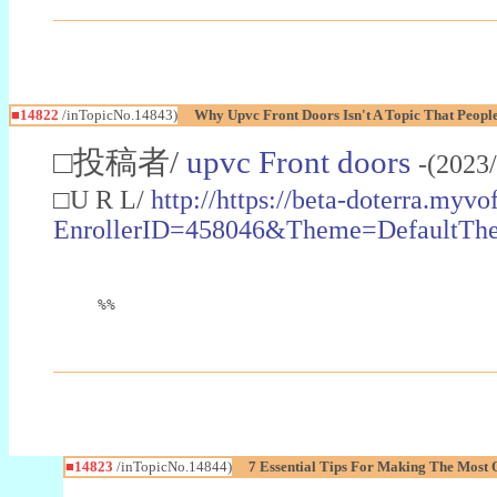
■14822
/inTopicNo.14843)
Why Upvc Front Doors Isn't A Topic That People 
□投稿者/
upvc Front doors
-(2023
□U R L/
http://https://beta-doterra.myv
EnrollerID=458046&Theme=DefaultTh
%%
■14823
/inTopicNo.14844)
7 Essential Tips For Making The Most