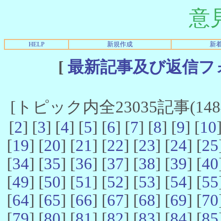
意
HELP
新規作成
新
[
最新記事及び返信フ
[トピック内全23035記事(14841
[
2
] [
3
] [
4
] [
5
] [
6
] [
7
] [
8
] [
9
] [
10
[
19
] [
20
] [
21
] [
22
] [
23
] [
24
] [
25
[
34
] [
35
] [
36
] [
37
] [
38
] [
39
] [
40
[
49
] [
50
] [
51
] [
52
] [
53
] [
54
] [
55
[
64
] [
65
] [
66
] [
67
] [
68
] [
69
] [
70
[
79
] [
80
] [
81
] [
82
] [
83
] [
84
] [
85