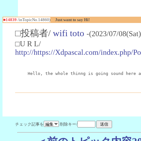
■14839
/inTopicNo.14860)
Just want to say Hi!
□投稿者/
wifi toto
-(2023/07/08(Sat
□U R L/
http://https://Xdpascal.com/index.ph
Hello, the whole thinng is going sound here a
チェック記事を
削除キー/