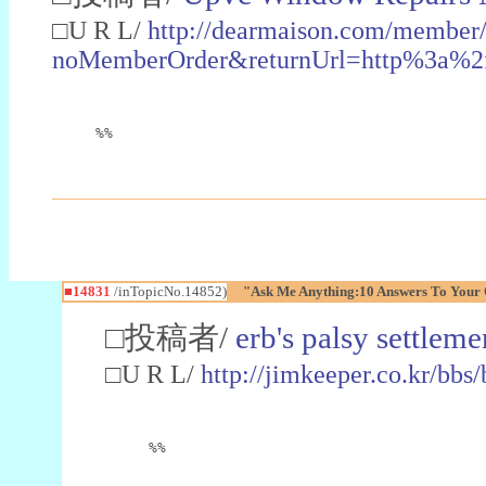
□U R L/
http://dearmaison.com/member/
noMemberOrder&returnUrl=http%3a%
%%
■14831
/inTopicNo.14852)
"Ask Me Anything:10 Answers To Your 
□投稿者/
erb's palsy settleme
□U R L/
http://jimkeeper.co.kr/bb
%%