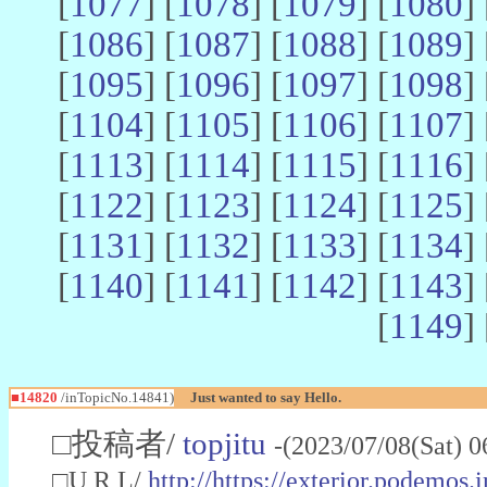
[
1077
] [
1078
] [
1079
] [
1080
] 
[
1086
] [
1087
] [
1088
] [
1089
] 
[
1095
] [
1096
] [
1097
] [
1098
] 
[
1104
] [
1105
] [
1106
] [
1107
] 
[
1113
] [
1114
] [
1115
] [
1116
] 
[
1122
] [
1123
] [
1124
] [
1125
] 
[
1131
] [
1132
] [
1133
] [
1134
] 
[
1140
] [
1141
] [
1142
] [
1143
] 
[
1149
] 
■14820
/inTopicNo.14841)
Just wanted to say Hello.
□投稿者/
topjitu
-(2023/07/08(Sat) 
□U R L/
http://https://exterior.podem