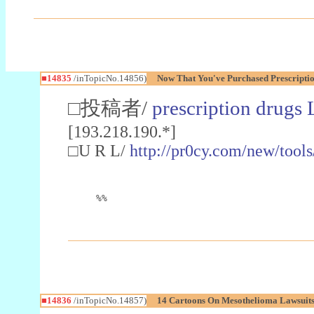
■14835
/inTopicNo.14856)
Now That You've Purchased Prescriptio
□投稿者/
prescription drugs
[193.218.190.*]
□U R L/
http://pr0cy.com/new/tool
%%
■14836
/inTopicNo.14857)
14 Cartoons On Mesothelioma Lawsuits