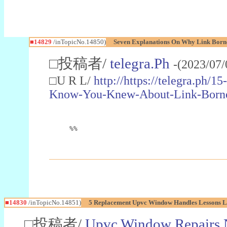
■14829
/inTopicNo.14850)
Seven Explanations On Why Link Borne
□投稿者/
telegra.Ph
-(2023/07/
□U R L/
http://https://telegra.ph
Know-You-Knew-About-Link-Borneo
%%
■14830
/inTopicNo.14851)
5 Replacement Upvc Window Handles Lessons L
□投稿者/
Upvc Window Repairs 