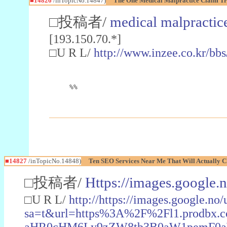
■14826
/inTopicNo.14847)
The One Medical Malpractice Claim Tr
□投稿者/
medical malpractice
[193.150.70.*]
□U R L/
http://www.inzee.co.kr/b
%%
■14827
/inTopicNo.14848)
Ten SEO Services Near Me That Will Actually C
□投稿者/
Https://images.google.n
□U R L/
http://https://images.google.no/
sa=t&url=https%3A%2F%2Fl1.prodbx
aHR0cHM6Ly9zZW8tb3B0aW1pemF0