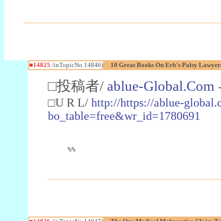
■14825
/inTopicNo.14846)
10 Great Books On Erb's Palsy Lawyer
□投稿者/
ablue-Global.Com
□U R L/
http://https://ablue-globa
bo_table=free&wr_id=1780691
%%