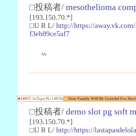
□投稿者/
mesothelioma comp
[193.150.70.*]
□U R L/
http://https://away.vk.co
f3eb89ce5af7
%%
■14837
/inTopicNo.14858)
Your Family Will Be Grateful For Havi
□投稿者/
demo slot pg soft 
[193.150.70.*]
□U R L/
http://https://lastapasdel