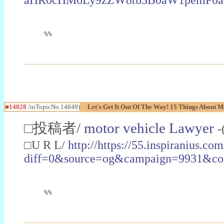
%%
■14828
/inTopicNo.14849)
Let's Get It Out Of The Way! 15 Things About 
□投稿者/
motor vehicle Lawyer
-
□U R L/
http://https://55.inspiranius.co
diff=0&source=og&campaign=9931&conte
%%