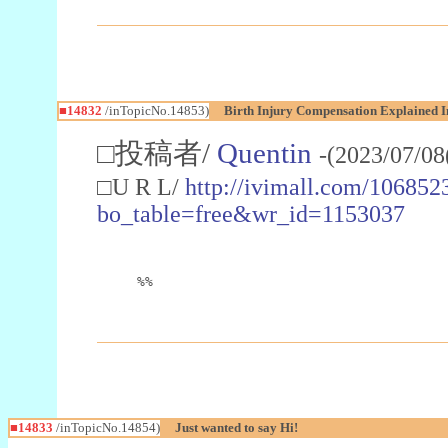
■14832
/inTopicNo.14853)
Birth Injury Compensation Explained 
□投稿者/
Quentin
-(2023/07/08
□U R L/
http://ivimall.com/106852
bo_table=free&wr_id=1153037
%%
■14833
/inTopicNo.14854)
Just wanted to say Hi!