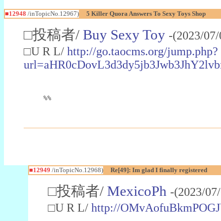
■12948
/inTopicNo.12967)
5 Killer Quora Answers To Sexy Toys Shop
□投稿者/
Buy Sexy Toy
-(2023/07/
□U R L/
http://go.taocms.org/jump.php?
url=aHR0cDovL3d3dy5jb3Jwb3JhY
%%
■12949
/inTopicNo.12968)
Re[49]: Im glad I finally registered
□投稿者/
MexicoPh
-(2023/07
□U R L/
http://OMvAofuBkmPOG