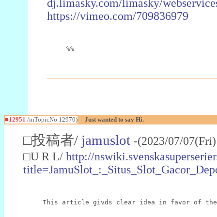
dj.limasky.com/limasky/webservice
https://vimeo.com/709836979
%%
■12951
/inTopicNo.12970)
Just wanted to say Hi.
□投稿者/
jamuslot
-(2023/07/07(Fri
□U R L/
http://nswiki.svenskasuperserie
title=JamuSlot_:_Situs_Slot_Gacor_De
This article givds clear idea in favor of the