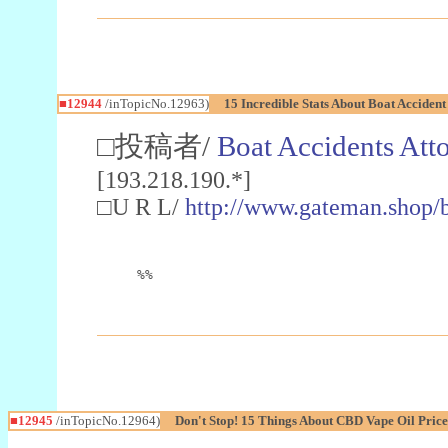
■12944
/inTopicNo.12963)
15 Incredible Stats About Boat Acciden
□投稿者/
Boat Accidents Att
[193.218.190.*]
□U R L/
http://www.gateman.shop/
%%
■12945
/inTopicNo.12964)
Don't Stop! 15 Things About CBD Vape Oil Pric