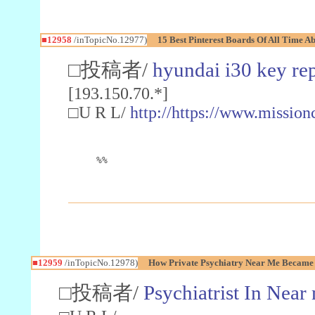
■12958
/inTopicNo.12977)
15 Best Pinterest Boards Of All Time 
□投稿者/
hyundai i30 key re
[193.150.70.*]
□U R L/
http://https://www.missio
%%
■12959
/inTopicNo.12978)
How Private Psychiatry Near Me Became 
□投稿者/
Psychiatrist In Near