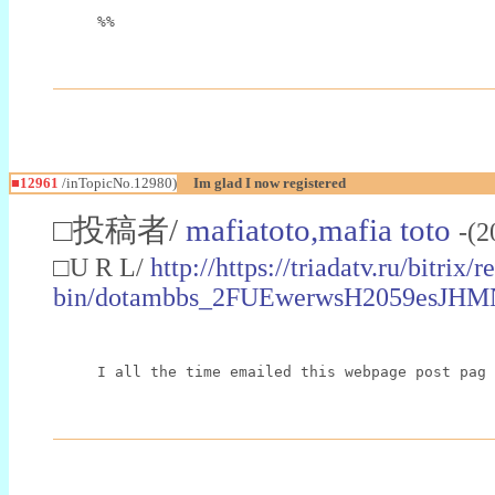
%%
■12961
/inTopicNo.12980)
Im glad I now registered
□投稿者/
mafiatoto,mafia toto
-(2
□U R L/
http://https://triadatv.ru/bitrix
bin/dotambbs_2FUEwerwsH2059esJHM
I all the time emailed this webpage post pag 