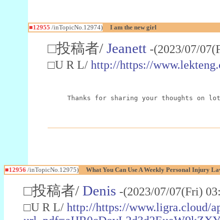
■12955
/inTopicNo.12974)
I am the new girl
□投稿者/
Jeanett
-(2023/07/07(
□U R L/
http://https://www.lekteng
Thanks for sharing your thoughts on lo
■12956
/inTopicNo.12975)
What You Can Use A Weekly Personal Injury Law
□投稿者/
Denis
-(2023/07/07(Fri) 0
□U R L/
http://https://www.ligra.cloud