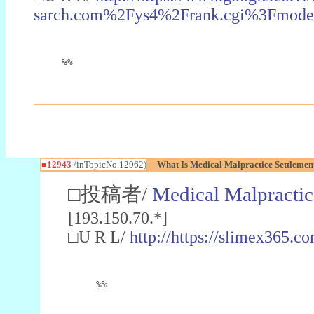
sarch.com%2Fys4%2Frank.cgi%3Fmod
%%
■12943
/inTopicNo.12962)
What Is Medical Malpractice Settlement
□投稿者/
Medical Malpractic
[193.150.70.*]
□U R L/
http://https://slimex365.
%%