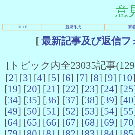
意
HELP
新規作成
新
[
最新記事及び返信フ
[トピック内全23035記事(12961
[
2
] [
3
] [
4
] [
5
] [
6
] [
7
] [
8
] [
9
] [
10
[
19
] [
20
] [
21
] [
22
] [
23
] [
24
] [
25
[
34
] [
35
] [
36
] [
37
] [
38
] [
39
] [
40
[
49
] [
50
] [
51
] [
52
] [
53
] [
54
] [
55
[
64
] [
65
] [
66
] [
67
] [
68
] [
69
] [
70
[
79
] [
80
] [
81
] [
82
] [
83
] [
84
] [
85