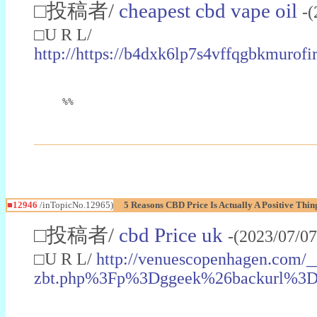
□投稿者/
cheapest cbd vape oil
-(
□U R L/
http://https://b4dxk6lp7s4vffqgbk
%%
■12946
/inTopicNo.12965)
5 Reasons CBD Price Is Actually A Positive Thin
□投稿者/
cbd Price uk
-(2023/07/07
□U R L/
http://venuescopenhagen.com/_
zbt.php%3Fp%3Dggeek%26backurl%3D