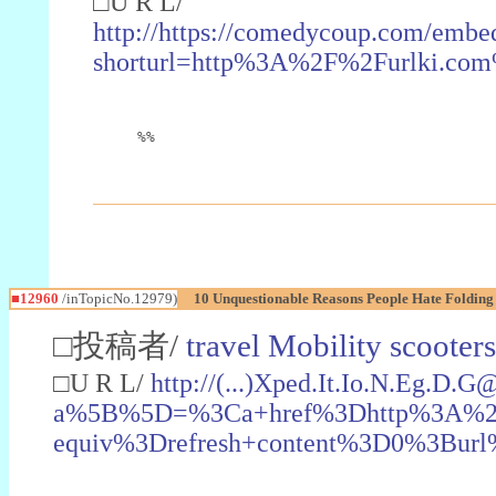
□U R L/
http://https://comedycoup.com/em
shorturl=http%3A%2F%2Furlki.com%
%%
■12960
/inTopicNo.12979)
10 Unquestionable Reasons People Hate Folding
□投稿者/
travel Mobility scooters
□U R L/
http://(...)Xped.It.Io.N.Eg.D.
a%5B%5D=%3Ca+href%3Dhttp%3A%2F%
equiv%3Drefresh+content%3D0%3B