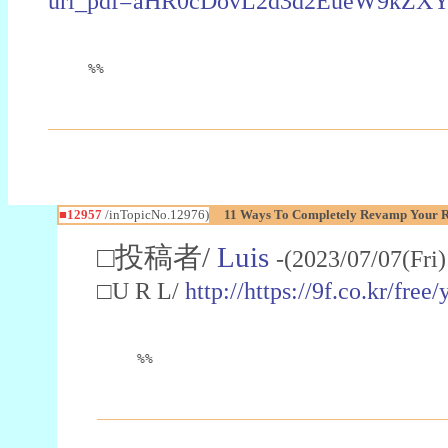
url_pdf=aHR0cDovL2d3d2EueW9kZX
%%
■12957
/inTopicNo.12976)
11 Ways To Completely Revamp Your Ra
□投稿者/
Luis
-(2023/07/07(Fri
□U R L/
http://https://9f.co.kr/free
%%