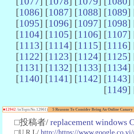
[
1077
] [
1078
] [
1079
] [
1080
] 
[
1086
] [
1087
] [
1088
] [
1089
] 
[
1095
] [
1096
] [
1097
] [
1098
] 
[
1104
] [
1105
] [
1106
] [
1107
] 
[
1113
] [
1114
] [
1115
] [
1116
] 
[
1122
] [
1123
] [
1124
] [
1125
] 
[
1131
] [
1132
] [
1133
] [
1134
] 
[
1140
] [
1141
] [
1142
] [
1143
] 
[
1149
] 
■12942
/inTopicNo.12961)
5 Reasons To Consider Being An Online Canary
□投稿者/
replacement windows C
□U R L/
http://https://www.google.co.