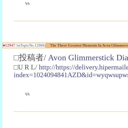
%%
■12947
/inTopicNo.12966)
The Three Greatest Moments In Avon Glimmerst
□投稿者/
Avon Glimmerstick Dia
□U R L/
http://https://delivery.hipermai
index=1024094841AZD&id=wyqwsup
%%