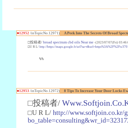
■12952
/inTopicNo.12971)
A Peek Into The Secrets Of Broad Spec
□投稿者/
broad spectrum cbd oils Near me
-(2023/07/07(Fri) 03:46
□U R L/
http://https://maps.google.fr/url?sa=t&url=https%3A%2F%2
%%
■12953
/inTopicNo.12972)
8 Tips To Increase Your Door Locks E
□投稿者/
Www.Softjoin.Co.
□U R L/
http://www.softjoin.co.kr/
bo_table=consulting&wr_id=32317