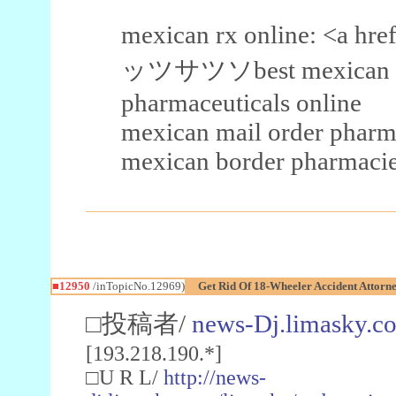
mexican rx online: <a hre
ッツサツソbest mexican onl
pharmaceuticals online
mexican mail order phar
mexican border pharmacie
■12950
/inTopicNo.12969)
Get Rid Of 18-Wheeler Accident Attorn
□投稿者/
news-Dj.limasky.c
[193.218.190.*]
□U R L/
http://news-