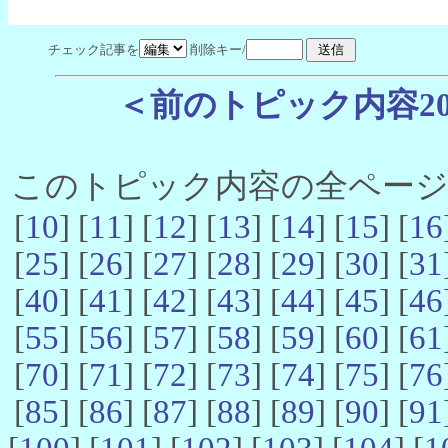
チェック記事を
削除キー/
＜前のトピック内容2
このトピック内容の全ページ数 
[
10
] [
11
] [
12
] [
13
] [
14
] [
15
] [
16
[
25
] [
26
] [
27
] [
28
] [
29
] [
30
] [
31
[
40
] [
41
] [
42
] [
43
] [
44
] [
45
] [
46
[
55
] [
56
] [
57
] [
58
] [
59
] [
60
] [
61
[
70
] [
71
] [
72
] [
73
] [
74
] [
75
] [
76
[
85
] [
86
] [
87
] [
88
] [
89
] [
90
] [
91