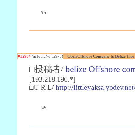
%%
■12954
/inTopicNo.12973)
Open Offshore Company In Belize Tips
□投稿者/
belize Offshore co
[193.218.190.*]
□U R L/
http://littleyaksa.yodev.
%%