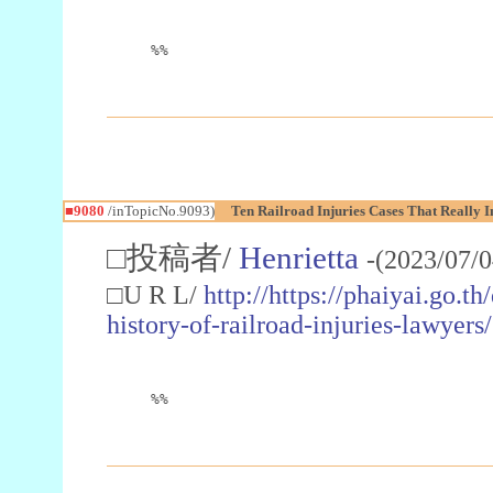
%%
■9080
/inTopicNo.9093)
Ten Railroad Injuries Cases That Really 
□投稿者/
Henrietta
-(2023/07/
□U R L/
http://https://phaiyai.go.th
history-of-railroad-injuries-lawyers/
%%