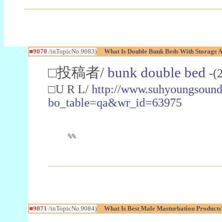
■9070
/inTopicNo.9083)
What Is Double Bunk Beds With Storage 
□投稿者/
bunk double bed
-(
□U R L/
http://www.suhyoungsound.
bo_table=qa&wr_id=63975
%%
■9071
/inTopicNo.9084)
What Is Best Male Masturbation Products