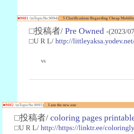
■9081
/inTopicNo.9094)
5 Clarifications Regarding Cheap Mobilit
□投稿者/
Pre Owned
-(2023/0
□U R L/
http://littleyaksa.yodev.
%%
■9082
/inTopicNo.9095)
I am the new one
□投稿者/
coloring pages printabl
□U R L/
http://https://linktr.ee/coloringl