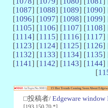
[
1078
] [
1079
] [
1080
] [
1081
] 
[
1087
] [
1088
] [
1089
] [
1090
] 
[
1096
] [
1097
] [
1098
] [
1099
] 
[
1105
] [
1106
] [
1107
] [
1108
] 
[
1114
] [
1115
] [
1116
] [
1117
] 
[
1123
] [
1124
] [
1125
] [
1126
] 
[
1132
] [
1133
] [
1134
] [
1135
] 
[
1141
] [
1142
] [
1143
] [
1144
] 
[
11
■9068
/inTopicNo.9081)
15 Hot Trends Coming Soon About Edgew
□投稿者/
Edgeware window 
[193.150.70.*]