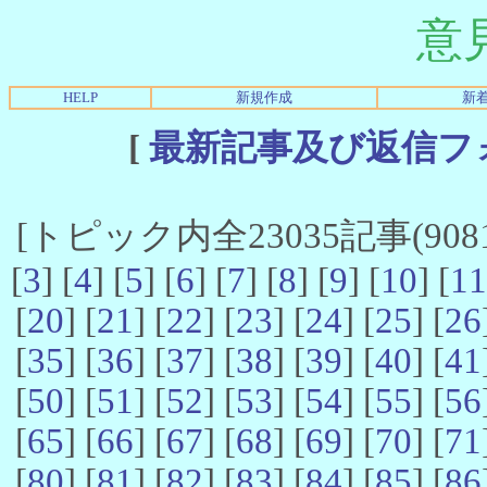
意
HELP
新規作成
新
[
最新記事及び返信フ
[トピック内全23035記事(9081-
[
3
] [
4
] [
5
] [
6
] [
7
] [
8
] [
9
] [
10
] [
11
[
20
] [
21
] [
22
] [
23
] [
24
] [
25
] [
26
[
35
] [
36
] [
37
] [
38
] [
39
] [
40
] [
41
[
50
] [
51
] [
52
] [
53
] [
54
] [
55
] [
56
[
65
] [
66
] [
67
] [
68
] [
69
] [
70
] [
71
[
80
] [
81
] [
82
] [
83
] [
84
] [
85
] [
86