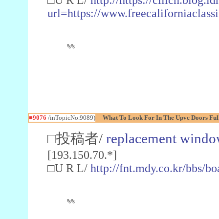
url=https://www.freecaliforniaclas
%%
■9076
/inTopicNo.9089)
What To Look For In The Upvc Doors Ful
□投稿者/
replacement windo
[193.150.70.*]
□U R L/
http://fnt.mdy.co.kr/bbs/
%%