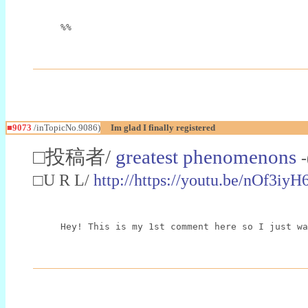
%%
■9073
/inTopicNo.9086)
Im glad I finally registered
□投稿者/
greatest phenomenons
□U R L/
http://https://youtu.be/nOf3iy
Hey! This is my 1st comment here so I just wa