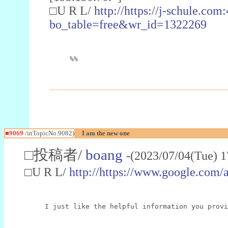
□U R L/
http://https://j-schule.co
bo_table=free&wr_id=1322269
%%
■9069
/inTopicNo.9082)
I am the new one
□投稿者/
boang
-(2023/07/04(Tue) 
□U R L/
http://https://www.google.com/
I just like the helpful information you provi