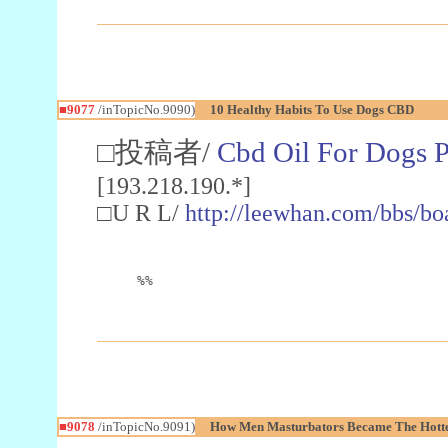
■9077
/inTopicNo.9090)
10 Healthy Habits To Use Dogs CBD
□投稿者/
Cbd Oil For Dogs P
[193.218.190.*]
□U R L/
http://leewhan.com/bbs/b
%%
■9078
/inTopicNo.9091)
How Men Masturbators Became The Hotte