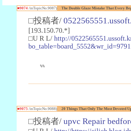
■9074
/inTopicNo.9087)
The Double Glaze Mistake That Every Be
□投稿者/
0522565551.ussoft
[193.150.70.*]
□U R L/
http://0522565551.ussoft.k
bo_table=board_5552&wr_id=9791
%%
■9075
/inTopicNo.9088)
20 Things That Only The Most Devoted 
□投稿者/
upvc Repair bedfor
□U R L/
http://https://cilich.blog.i