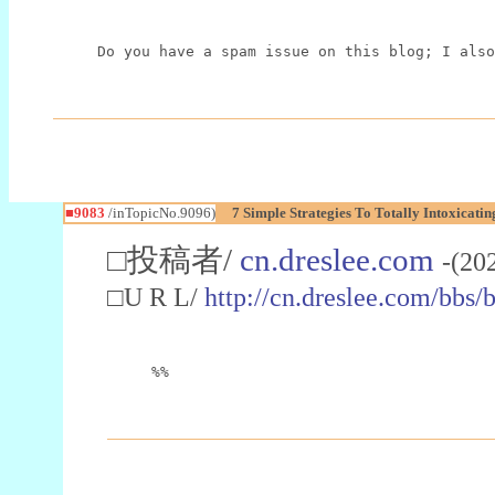
Do you have a spam issue on this blog; I also
■9083
/inTopicNo.9096)
7 Simple Strategies To Totally Intoxicati
□投稿者/
cn.dreslee.com
-(20
□U R L/
http://cn.dreslee.com/bb
%%