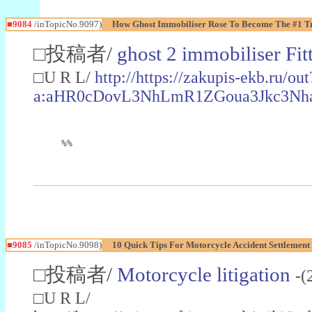
■9084
/inTopicNo.9097)
How Ghost Immobiliser Rose To Become The #1 Tr
□投稿者/
ghost 2 immobiliser Fit
□U R L/
http://https://zakupis-ekb.ru/out
a:aHR0cDovL3NhLmR1ZGoua3Jkc3N
%%
■9085
/inTopicNo.9098)
10 Quick Tips For Motorcycle Accident Settlement
□投稿者/
Motorcycle litigation
-(
□U R L/