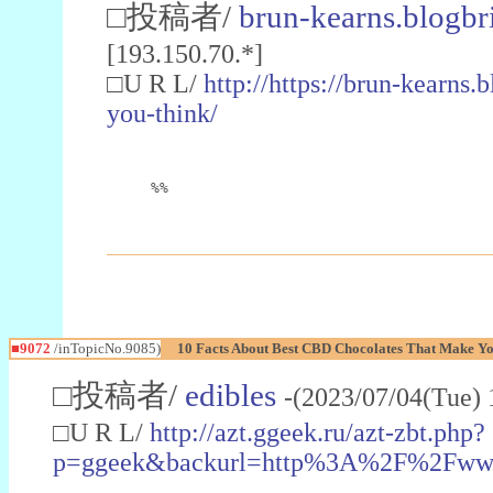
□投稿者/
brun-kearns.blogbri
[193.150.70.*]
□U R L/
http://https://brun-kearns.
you-think/
%%
■9072
/inTopicNo.9085)
10 Facts About Best CBD Chocolates That Make Yo
□投稿者/
edibles
-(2023/07/04(Tue)
□U R L/
http://azt.ggeek.ru/azt-zbt.php?
p=ggeek&backurl=http%3A%2F%2Fwww.