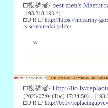
□投稿者/
best men's Masturb
[193.218.190.*]
□U R L/
http://https://mccarthy-ga
ease-your-daily-life/
%%
■9079
/inTopicNo.9092)
Ten Upvc Door And Window That Will Ch
□投稿者/
Http://0o.lv/repl
(2023/07/04(Tue) 17:34:50) [193.
□U R L/
http://0o.lv/replacingup