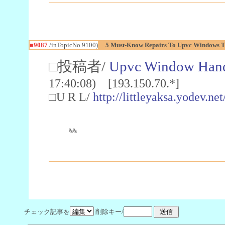
■9087
/inTopicNo.9100)
5 Must-Know Repairs To Upvc Windows T
□投稿者/
Upvc Window Hand
17:40:08) [193.150.70.*]
□U R L/
http://littleyaksa.yodev.
%%
チェック記事を
削除キー/