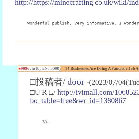
http://https://minecrafting.co.uk/wik
wonderful publish, very informative. I wonder
■9086
/inTopicNo.9099)
14 Businesses Are Doing A Fantastic Job
□投稿者/
door
-(2023/07/04(Tu
□U R L/
http://ivimall.com/106852
bo_table=free&wr_id=1380867
%%