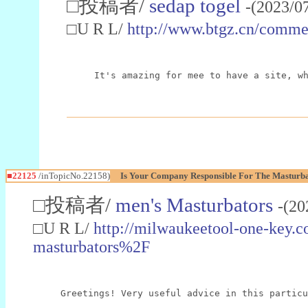
□投稿者/
sedap togel
-(2023/0
□U R L/
http://www.btgz.cn/comme
It's amazing for mee to have a site, w
■22125
/inTopicNo.22158)
Is Your Company Responsible For The Masturb
□投稿者/
men's Masturbators
-(20
□U R L/
http://milwaukeetool-one-key.
masturbators%2F
Greetings! Very useful advice in this particu