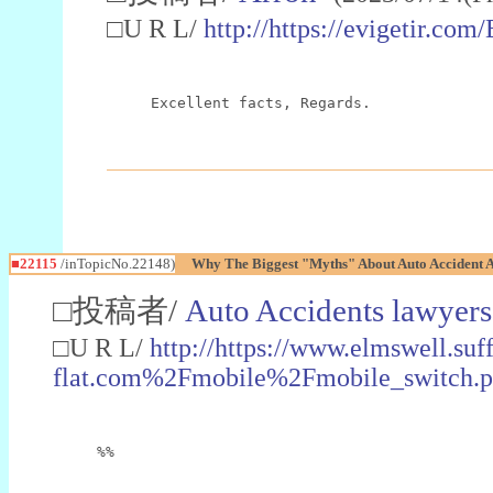
□U R L/
http://https://evigetir.co
Excellent facts, Regards.
■22115
/inTopicNo.22148)
Why The Biggest "Myths" About Auto Accident A
□投稿者/
Auto Accidents lawyers
□U R L/
http://https://www.elmswell.s
flat.com%2Fmobile%2Fmobile_switch.
%%