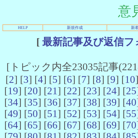
意
HELP
新規作成
新
[
最新記事及び返信フ
[トピック内全23035記事(22141
[
2
] [
3
] [
4
] [
5
] [
6
] [
7
] [
8
] [
9
] [
10
[
19
] [
20
] [
21
] [
22
] [
23
] [
24
] [
25
[
34
] [
35
] [
36
] [
37
] [
38
] [
39
] [
40
[
49
] [
50
] [
51
] [
52
] [
53
] [
54
] [
55
[
64
] [
65
] [
66
] [
67
] [
68
] [
69
] [
70
[
79
] [
80
] [
81
] [
82
] [
83
] [
84
] [
85