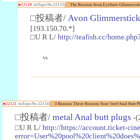
■22120
/inTopicNo.22153)
The Reasons Avon Eyeliner Glimmerstic
□投稿者/
Avon Glimmerstick
[193.150.70.*]
□U R L/
http://teafish.cc/home.p
%%
■22121
/inTopicNo.22154)
3 Reasons Three Reasons Your Steel Anal Butt P
□投稿者/
metal Anal butt plugs
-(
□U R L/
http://https://account.ticket-c
error=User%20pool%20client%20does%20n