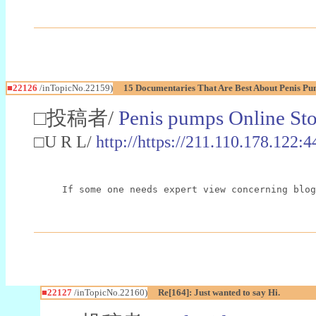
■22126
/inTopicNo.22159)
15 Documentaries That Are Best About Penis P
□投稿者/
Penis pumps Online Sto
□U R L/
http://https://211.110.178.12
If some one needs expert view concerning blog
■22127
/inTopicNo.22160)
Re[164]: Just wanted to say Hi.