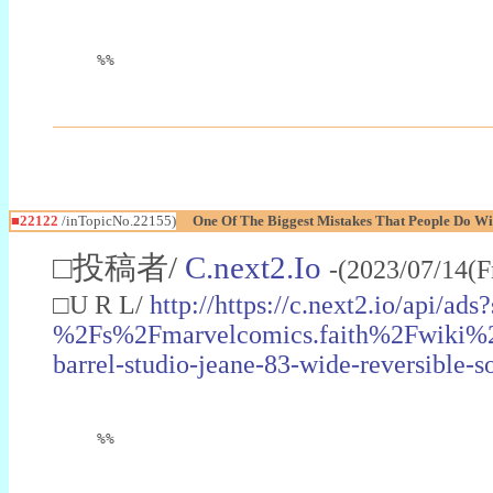
%%
■22122
/inTopicNo.22155)
One Of The Biggest Mistakes That People Do Wit
□投稿者/
C.next2.Io
-(2023/07/14(F
□U R L/
http://https://c.next2.io/ap
%2Fs%2Fmarvelcomics.faith%2Fwiki%2
barrel-studio-jeane-83-wide-reversibl
%%