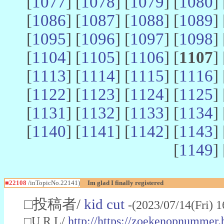
[
1077
] [
1078
] [
1079
] [
1080
] 
[
1086
] [
1087
] [
1088
] [
1089
] 
[
1095
] [
1096
] [
1097
] [
1098
] 
[
1104
] [
1105
] [
1106
] [
1107
] 
[
1113
] [
1114
] [
1115
] [
1116
] 
[
1122
] [
1123
] [
1124
] [
1125
] 
[
1131
] [
1132
] [
1133
] [
1134
] 
[
1140
] [
1141
] [
1142
] [
1143
] 
[
1149
] 
■22108
/inTopicNo.22141)
Im glad I finally registered
□投稿者/
kid cut
-(2023/07/14(Fri) 
□U R L/
http://https://zoekenopnummer