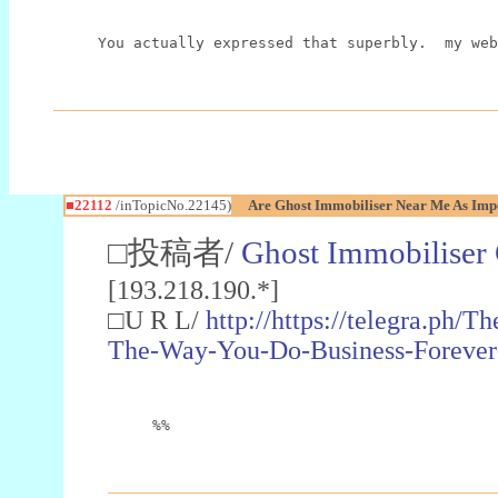
You actually expressed that superbly.  my web
■22112
/inTopicNo.22145)
Are Ghost Immobiliser Near Me As Imp
□投稿者/
Ghost Immobiliser 
[193.218.190.*]
□U R L/
http://https://telegra.ph/
The-Way-You-Do-Business-Forever
%%