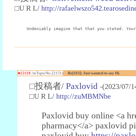
□U R L/
http://rafaelwszo542.tearosedin
Undeniably imagine that that you stated. Your
■22118
/inTopicNo.22151)
Re[163]: Just wanted to say Hi.
□投稿者/
Paxlovid
-(2023/07/1
□U R L/
http://zuMBMNbe
Paxlovid buy online <a h
pharmacy</a> paxlovid pi
paxlovid buy
https://paxlo