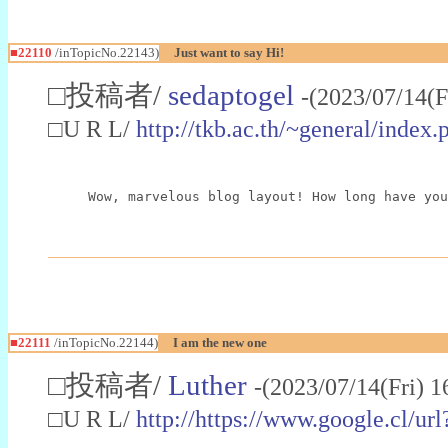
■22110
/inTopicNo.22143)
Just want to say Hi!
□投稿者/
sedaptogel
-(2023/07/14(F
□U R L/
http://tkb.ac.th/~general/ind
Wow, marvelous blog layout! How long have you
■22111
/inTopicNo.22144)
I am the new one
□投稿者/
Luther
-(2023/07/14(Fri) 
□U R L/
http://https://www.google.cl/u