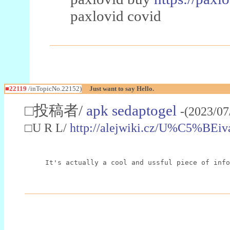
paxlovid covid
■22119
/inTopicNo.22152)
Just want to say Hello.
□投稿者/
apk sedaptogel
-(2023/07
□U R L/
http://alejwiki.cz/U%C5%BEiva
It's actually a cool and ussful piece of info