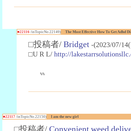
■22116
/inTopicNo.22149)
The Most Effective How To Get Adhd Di
□投稿者/
Bridget
-(2023/07/14(
□U R L/
http://lakestarrsolutionsl
%%
■22117
/inTopicNo.22150)
I am the new girl
□投稿者/
Convenient weed deliv