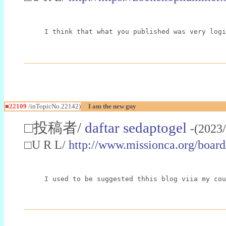
I think that what you published was very log
■22109
/inTopicNo.22142)
I am the new guy
□投稿者/
daftar sedaptogel
-(2023
□U R L/
http://www.missionca.org/boar
I used to be suggested thhis blog viia my cou