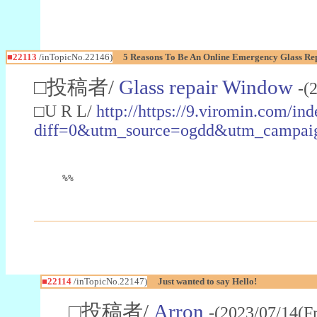
■22113
/inTopicNo.22146)
5 Reasons To Be An Online Emergency Glass Re
□投稿者/
Glass repair Window
-(
□U R L/
http://https://9.viromin.com/in
diff=0&utm_source=ogdd&utm_campai
%%
■22114
/inTopicNo.22147)
Just wanted to say Hello!
□投稿者/
Arron
-(2023/07/14(F