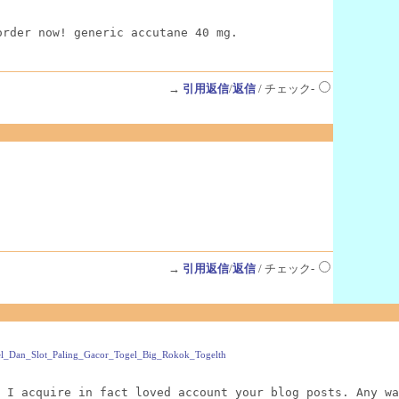
order now! generic accutane 40 mg.
→
引用返信
/
返信
/ チェック-
→
引用返信
/
返信
/ チェック-
ogel_Dan_Slot_Paling_Gacor_Togel_Big_Rokok_Togelth
 I acquire in fact loved account your blog posts. Any wa