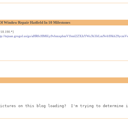
Of Window Repair Hatfield In 10 Milestones
218.190.*]
jspa?url=http://tujuan.grogol.us/go/aHR0cHM6Ly9vbmxpbmV1bml2ZXJzYWx3b3JrLmNvbS9kb2
ictures on this blog loading?  I'm trying to determine i