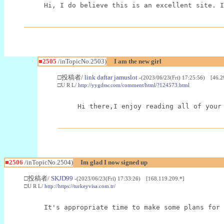
Hi, I do believe this is an excellent site. I
■2505
/inTopicNo.2503)
I am the new girl
□投稿者/
link daftar jamuslot
-(2023/06/23(Fri) 17:25:56) [46.2
□U R L/
http://yygdsw.com/comment/html/?124573.html
Hi there,I enjoy reading all of your
■2506
/inTopicNo.2504)
Im glad I now signed up
□投稿者/
SKJD99
-(2023/06/23(Fri) 17:33:26) [168.119.209.*]
□U R L/
http://https://turkeyvisa.com.tr/
It's appropriate time to make some plans for 