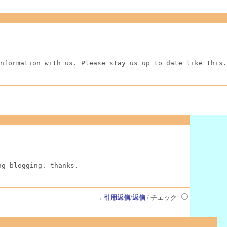
nformation with us. Please stay us up to date like this.
ng blogging. thanks.
→
引用返信
/
返信
/ チェック-