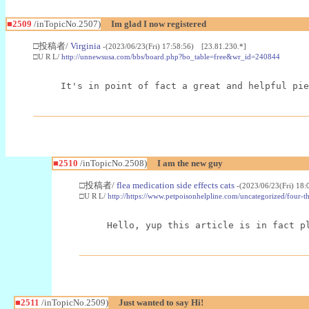
■2509
/inTopicNo.2507)
Im glad I now registered
□投稿者/
Virginia
-(2023/06/23(Fri) 17:58:56) [23.81.230.*]
□U R L/
http://unnewsusa.com/bbs/board.php?bo_table=free&wr_id=240844
It's in point of fact a great and helpful pie
■2510
/inTopicNo.2508)
I am the new guy
□投稿者/
flea medication side effects cats
-(2023/06/23(Fri) 18
□U R L/
http://https://www.petpoisonhelpline.com/uncategorized/four-th
Hello, yup this article is in fact p
■2511
/inTopicNo.2509)
Just wanted to say Hi!