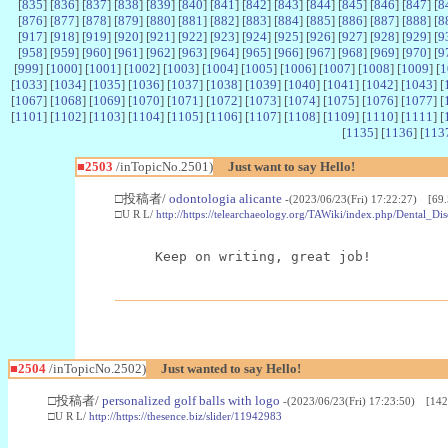
[
835
] [
836
] [
837
] [
838
] [
839
] [
840
] [
841
] [
842
] [
843
] [
844
] [
845
] [
846
] [
847
] [
8
[
876
] [
877
] [
878
] [
879
] [
880
] [
881
] [
882
] [
883
] [
884
] [
885
] [
886
] [
887
] [
888
] [
8
[
917
] [
918
] [
919
] [
920
] [
921
] [
922
] [
923
] [
924
] [
925
] [
926
] [
927
] [
928
] [
929
] [
9
[
958
] [
959
] [
960
] [
961
] [
962
] [
963
] [
964
] [
965
] [
966
] [
967
] [
968
] [
969
] [
970
] [
9
[
999
] [
1000
] [
1001
] [
1002
] [
1003
] [
1004
] [
1005
] [
1006
] [
1007
] [
1008
] [
1009
] [
1
[
1033
] [
1034
] [
1035
] [
1036
] [
1037
] [
1038
] [
1039
] [
1040
] [
1041
] [
1042
] [
1043
] [
[
1067
] [
1068
] [
1069
] [
1070
] [
1071
] [
1072
] [
1073
] [
1074
] [
1075
] [
1076
] [
1077
] [
[
1101
] [
1102
] [
1103
] [
1104
] [
1105
] [
1106
] [
1107
] [
1108
] [
1109
] [
1110
] [
1111
] [
[
1135
] [
1136
] [
113
■2503
/inTopicNo.2501)
Just want to say Hello!
□投稿者/
odontologia alicante
-(2023/06/23(Fri) 17:22:27) [69.
□U R L/
http://https://telearchaeology.org/TAWiki/index.php/Dental_D
Keep on writing, great job!
■2504
/inTopicNo.2502)
Just wanted to say Hello!
□投稿者/
personalized golf balls with logo
-(2023/06/23(Fri) 17:23:50) [142
□U R L/
http://https://thesence.biz/slider/11942983