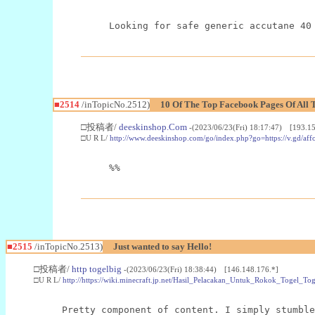
Looking for safe generic accutane 40
■2514
/inTopicNo.2512)
10 Of The Top Facebook Pages Of All 
□投稿者/
deeskinshop.Com
-(2023/06/23(Fri) 18:17:47) [193.15
□U R L/
http://www.deeskinshop.com/go/index.php?go=https://v.gd/a
%%
■2515
/inTopicNo.2513)
Just wanted to say Hello!
□投稿者/
http togelbig
-(2023/06/23(Fri) 18:38:44) [146.148.176.*]
□U R L/
http://https://wiki.minecraft.jp.net/Hasil_Pelacakan_Untuk_Rokok_Toge
Pretty component of content. I simply stumble