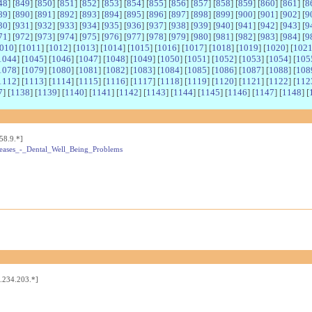
48
] [
849
] [
850
] [
851
] [
852
] [
853
] [
854
] [
855
] [
856
] [
857
] [
858
] [
859
] [
860
] [
861
] [
8
89
] [
890
] [
891
] [
892
] [
893
] [
894
] [
895
] [
896
] [
897
] [
898
] [
899
] [
900
] [
901
] [
902
] [
9
30
] [
931
] [
932
] [
933
] [
934
] [
935
] [
936
] [
937
] [
938
] [
939
] [
940
] [
941
] [
942
] [
943
] [
9
71
] [
972
] [
973
] [
974
] [
975
] [
976
] [
977
] [
978
] [
979
] [
980
] [
981
] [
982
] [
983
] [
984
] [
9
010
] [
1011
] [
1012
] [
1013
] [
1014
] [
1015
] [
1016
] [
1017
] [
1018
] [
1019
] [
1020
] [
102
1044
] [
1045
] [
1046
] [
1047
] [
1048
] [
1049
] [
1050
] [
1051
] [
1052
] [
1053
] [
1054
] [
105
1078
] [
1079
] [
1080
] [
1081
] [
1082
] [
1083
] [
1084
] [
1085
] [
1086
] [
1087
] [
1088
] [
108
1112
] [
1113
] [
1114
] [
1115
] [
1116
] [
1117
] [
1118
] [
1119
] [
1120
] [
1121
] [
1122
] [
112
7
] [
1138
] [
1139
] [
1140
] [
1141
] [
1142
] [
1143
] [
1144
] [
1145
] [
1146
] [
1147
] [
1148
] [
58.9.*]
iseases_-_Dental_Well_Being_Problems
.234.203.*]