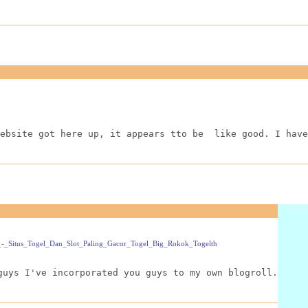
ebsite got here up, it appears tto be  like good. I have
g_-_Situs_Togel_Dan_Slot_Paling_Gacor_Togel_Big_Rokok_Togelth
guys I've incorporated you guys to my own blogroll.