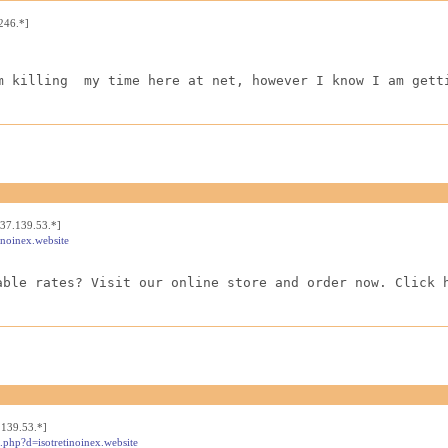
246.*]
m killing  my time here at net, however I know I am gett
37.139.53.*]
inoinex.website
able rates? Visit our online store and order now. Click 
.139.53.*]
k.php?d=isotretinoinex.website