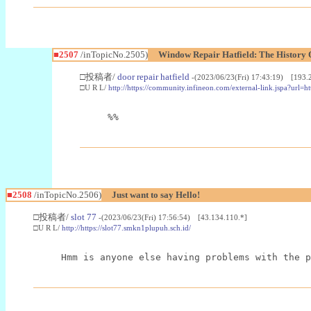
■2507
/inTopicNo.2505)
Window Repair Hatfield: The History 
□投稿者/
door repair hatfield
-(2023/06/23(Fri) 17:43:19) [193.
□U R L/
http://https://community.infineon.com/external-link.
%%
■2508
/inTopicNo.2506)
Just want to say Hello!
□投稿者/
slot 77
-(2023/06/23(Fri) 17:56:54) [43.134.110.*]
□U R L/
http://https://slot77.smkn1plupuh.sch.id/
Hmm is anyone else having problems with the p