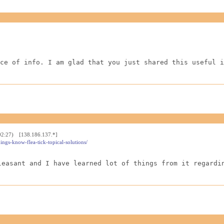
ce of info. I am glad that you just shared this useful i
:02:27) [138.186.137.*]
ings-know-flea-tick-topical-solutions/
leasant and I have learned lot of things from it regardi