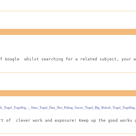
f Google  whilst searching for a related subject, your w
Rokok_Togel_Togelbig_-_Situs_Togel_Dan_Slot_Paling_Gacor_Togel_Big_Rokok_Togel_Togelbi
rt of  clever work and exposure! Keep up the good works 