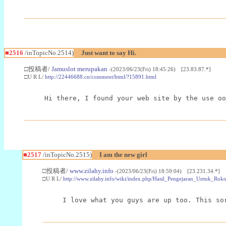
■2516
/inTopicNo.2514)
Just want to say Hi.
□投稿者/
Jamuslot merupakan
-(2023/06/23(Fri) 18:45:26) [23.83.87.*]
□U R L/
http://22446688.cn/comment/html/?15891.html
Hi there, I found your web site by the use oo
■2517
/inTopicNo.2515)
I am the new girl
□投稿者/
www.zilahy.info
-(2023/06/23(Fri) 18:59:04) [23.231.34.*]
□U R L/
http://www.zilahy.info/wiki/index.php/Hasil_Pengejaran_Untuk_
I love what you guys are up too. This so