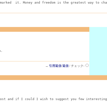
marked  it. Money and freedom is the greatest way to cha
u.
→
引用返信
/
返信
/ チェック-
ost and if I could I wish to suggest you few interesting