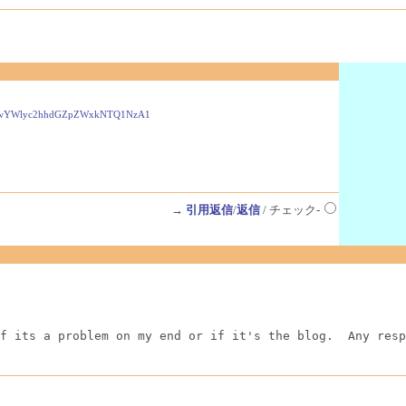
9ycmVwYWlyc2hhdGZpZWxkNTQ1NzA1
→
引用返信
/
返信
/ チェック-
f its a problem on my end or if it's the blog.  Any resp