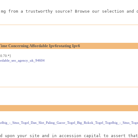
 mg from a trustworthy source? Browse our selection and 
Time Concerning Affordable Ipv6rotating Ipv6
0.70.*]
ffordable_seo_agency_uk_94604
l_Togelbig_-_Situs_Togel_Dan_Slot_Paling_Gacor_Togel_Big_Rokok_Togel_Togelbig_-_Situs_T
d upon your site and in accession capital to assert that