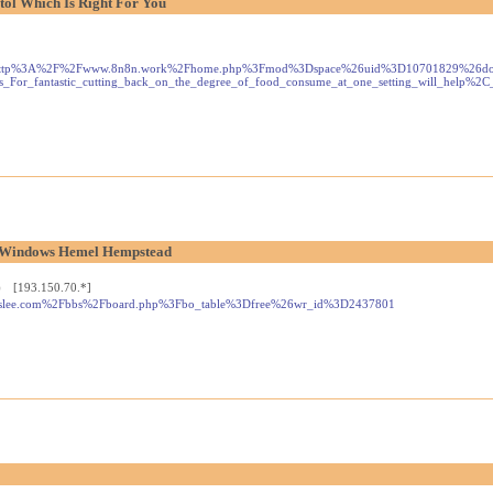
ol Which Is Right For You
http%3A%2F%2Fwww.8n8n.work%2Fhome.php%3Fmod%3Dspace%26uid%3D10701829%26do%3Dprof
es_For_fantastic_cutting_back_on_the_degree_of_food_consume_at_one_setting_will_he
c Windows Hemel Hempstead
8) [193.150.70.*]
.dreslee.com%2Fbbs%2Fboard.php%3Fbo_table%3Dfree%26wr_id%3D2437801