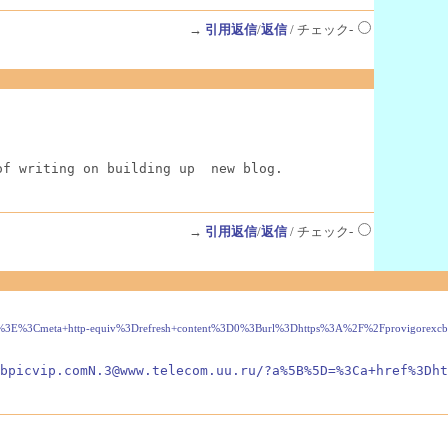
→
引用返信
/
返信
/ チェック-
of writing on building up  new blog.
→
引用返信
/
返信
/ チェック-
Fa%3E%3Cmeta+http-equiv%3Drefresh+content%3D0%3Burl%3Dhttps%3A%2F%2Fprovigorex
bpicvip.comN.3@www.telecom.uu.ru/?a%5B%5D=%3Ca+href%3Dht