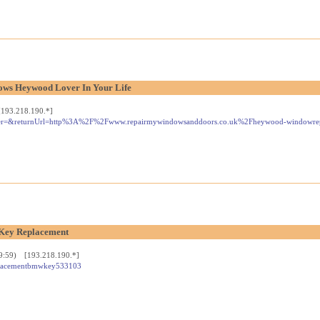
ows Heywood Lover In Your Life
[193.218.190.*]
rOrder=&returnUrl=http%3A%2F%2Fwww.repairmywindowsanddoors.co.uk%2Fheywood-windowre
Key Replacement
29:59) [193.218.190.*]
replacementbmwkey533103