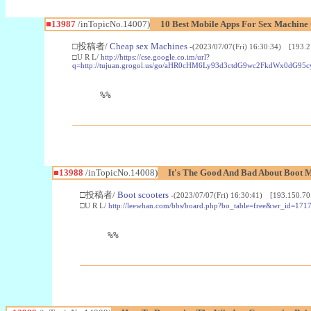
■13987
/inTopicNo.14007)
10 Best Mobile Apps For Sex Machine
□投稿者/
Cheap sex Machines
-(2023/07/07(Fri) 16:30:34) [193.2
□U R L/
http://https://cse.google.co.im/url?
q=http://tujuan.grogol.us/go/aHR0cHM6Ly93d3ctdG9wc2FkdW
%%
■13988
/inTopicNo.14008)
It's The Good And Bad About Boot M
□投稿者/
Boot scooters
-(2023/07/07(Fri) 16:30:41) [193.150.70
□U R L/
http://leewhan.com/bbs/board.php?bo_table=free&wr_id=171
%%