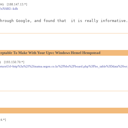
:04) [188.147.13.*]
W2xNAKI--kdh
hrough Google, and found that  it is really informative.
Acceptable To Make With Your Upvc Windows Hemel Hempstead
4) [193.150.70.*]
r&returnUrl=http%3a%2f%2fmatna.segen.co.kr%2Fbbs%2Fboard.php%3Fbo_table%3Ddata%26w
24.*]