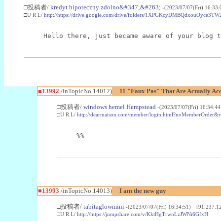
□投稿者/
kredyt hipoteczny zdolno&#347;&#263;
-(2023/07/07(Fri) 16:33
□U R L/
http://https://drive.google.com/drive/folders/1XPGKcyDMBQdxouOyce3T
Hello there, just became aware of your blog t
■13992
/inTopicNo.14012)
11 "Faux Pas" That Are Actually 
□投稿者/
windows hemel Hempstead
-(2023/07/07(Fri) 16:34:4
□U R L/
http://dearmaison.com/member/login.html?noMemberOrde
%%
■13993
/inTopicNo.14013)
I am the new guy
□投稿者/
tabitaglowmini
-(2023/07/07(Fri) 16:34:51) [91.237.1
□U R L/
http://https://jumpshare.com/v/KktHgTrwnLzJWNi6GfxH