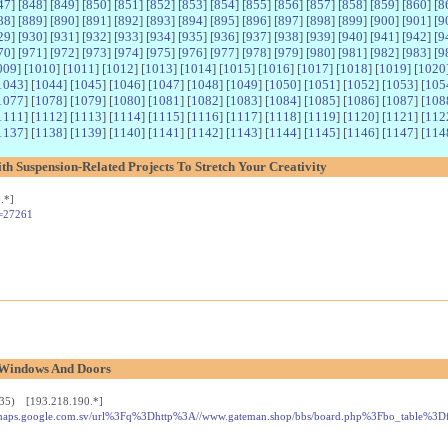
47
] [
848
] [
849
] [
850
] [
851
] [
852
] [
853
] [
854
] [
855
] [
856
] [
857
] [
858
] [
859
] [
860
] [
8
88
] [
889
] [
890
] [
891
] [
892
] [
893
] [
894
] [
895
] [
896
] [
897
] [
898
] [
899
] [
900
] [
901
] [
9
29
] [
930
] [
931
] [
932
] [
933
] [
934
] [
935
] [
936
] [
937
] [
938
] [
939
] [
940
] [
941
] [
942
] [
9
70
] [
971
] [
972
] [
973
] [
974
] [
975
] [
976
] [
977
] [
978
] [
979
] [
980
] [
981
] [
982
] [
983
] [
9
009
] [
1010
] [
1011
] [
1012
] [
1013
] [
1014
] [
1015
] [
1016
] [
1017
] [
1018
] [
1019
] [
1020
1043
] [
1044
] [
1045
] [
1046
] [
1047
] [
1048
] [
1049
] [
1050
] [
1051
] [
1052
] [
1053
] [
105
1077
] [
1078
] [
1079
] [
1080
] [
1081
] [
1082
] [
1083
] [
1084
] [
1085
] [
1086
] [
1087
] [
108
1111
] [
1112
] [
1113
] [
1114
] [
1115
] [
1116
] [
1117
] [
1118
] [
1119
] [
1120
] [
1121
] [
112
1137
] [
1138
] [
1139
] [
1140
] [
1141
] [
1142
] [
1143
] [
1144
] [
1145
] [
1146
] [
1147
] [
114
th Suspension-Related Projects To Stretch Your Creativity
.*]
d=27261
 Windows And Doors
9:35) [193.218.190.*]
ink=maps.google.com.sv/url%3Fq%3Dhttp%3A//www.gateman.shop/bbs/board.php%3Fbo_table%