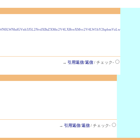
wcm9kdWN0LWNhdGVnb3J5L2NvdXBsZXMtc2V4LXRveXMvc2V4LW1hY2hpbmVzLw
→
引用返信
/
返信
/ チェック-
→
引用返信
/
返信
/ チェック-