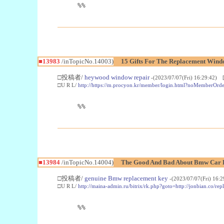
%%
■13983
/inTopicNo.14003)
15 Gifts For The Replacement Wind
□投稿者/
heywood window repair
-(2023/07/07(Fri) 16:29:42) 
□U R L/
http://https://m.procyon.kr/member/login.html?noMembe
%%
■13984
/inTopicNo.14004)
The Good And Bad About Bmw Car 
□投稿者/
genuine Bmw replacement key
-(2023/07/07(Fri) 16:
□U R L/
http://maina-admin.ru/bitrix/rk.php?goto=http://jonbian.co/
%%