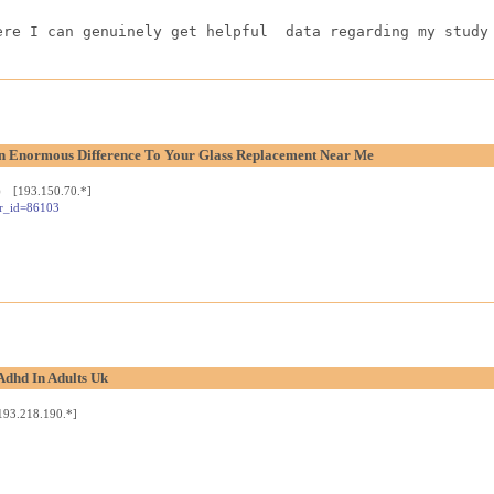
ere I can genuinely get helpful  data regarding my study
n Enormous Difference To Your Glass Replacement Near Me
8) [193.150.70.*]
wr_id=86103
Adhd In Adults Uk
193.218.190.*]