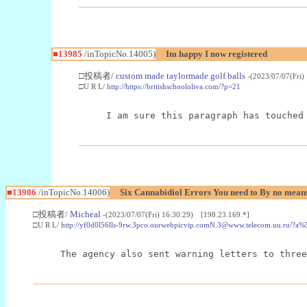
■13985
/inTopicNo.14005)
Im happy I now registered
□投稿者/
custom made taylormade golf balls
-(2023/07/07(Fri)
□U R L/
http://https://britishschoololiva.com/?p=21
I am sure this paragraph has touched
■13986
/inTopicNo.14006)
Six Cannabidiol Errors You need to By no mea
□投稿者/
Micheal
-(2023/07/07(Fri) 16:30:29) [198.23.169.*]
□U R L/
http://yf0d0l56lls-9rw.3pco.ourwebpicvip.comN.3@www.telecom.uu
The agency also sent warning letters to three