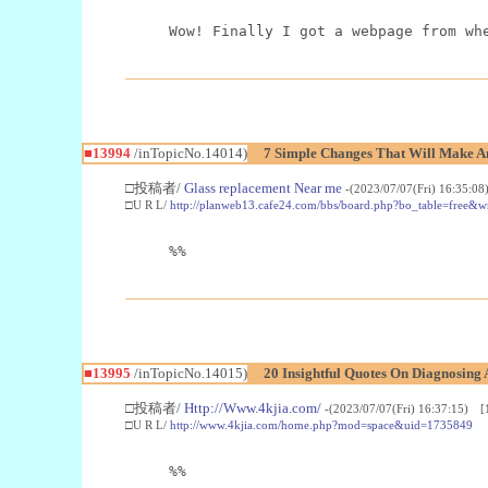
Wow! Finally I got a webpage from wh
■13994
/inTopicNo.14014)
7 Simple Changes That Will Make A
□投稿者/
Glass replacement Near me
-(2023/07/07(Fri) 16:35:0
□U R L/
http://planweb13.cafe24.com/bbs/board.php?bo_table=free&
%%
■13995
/inTopicNo.14015)
20 Insightful Quotes On Diagnosing 
□投稿者/
Http://Www.4kjia.com/
-(2023/07/07(Fri) 16:37:15) [
□U R L/
http://www.4kjia.com/home.php?mod=space&uid=1735849
%%