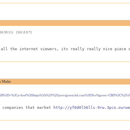
 16:30:11) [161.0.9.*]
 all the internet viewers, its really really nice piece 
ns Make
.ru/?a%5B%5D=%3Ca+href%3Dhttps%3A%2F%2Fprovigorexcbd.com%3EProVigorex+CBD%3C%2
 companies that market 
http://yf0d0l56lls-9rw.3pco.ourwe