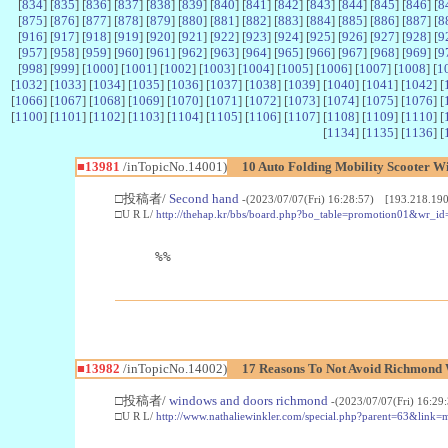
[
834
] [
835
] [
836
] [
837
] [
838
] [
839
] [
840
] [
841
] [
842
] [
843
] [
844
] [
845
] [
846
] [
8
[
875
] [
876
] [
877
] [
878
] [
879
] [
880
] [
881
] [
882
] [
883
] [
884
] [
885
] [
886
] [
887
] [
8
[
916
] [
917
] [
918
] [
919
] [
920
] [
921
] [
922
] [
923
] [
924
] [
925
] [
926
] [
927
] [
928
] [
9
[
957
] [
958
] [
959
] [
960
] [
961
] [
962
] [
963
] [
964
] [
965
] [
966
] [
967
] [
968
] [
969
] [
9
[
998
] [
999
] [
1000
] [
1001
] [
1002
] [
1003
] [
1004
] [
1005
] [
1006
] [
1007
] [
1008
] [
1
[
1032
] [
1033
] [
1034
] [
1035
] [
1036
] [
1037
] [
1038
] [
1039
] [
1040
] [
1041
] [
1042
] [
[
1066
] [
1067
] [
1068
] [
1069
] [
1070
] [
1071
] [
1072
] [
1073
] [
1074
] [
1075
] [
1076
] [
[
1100
] [
1101
] [
1102
] [
1103
] [
1104
] [
1105
] [
1106
] [
1107
] [
1108
] [
1109
] [
1110
] [
[
1134
] [
1135
] [
1136
] [
■13981
/inTopicNo.14001)
10 Auto Folding Mobility Scooter Wi
□投稿者/
Second hand
-(2023/07/07(Fri) 16:28:57) [193.218.190
□U R L/
http://thehap.kr/bbs/board.php?bo_table=promotion01&wr_i
%%
■13982
/inTopicNo.14002)
17 Reasons To Not Avoid Richmond
□投稿者/
windows and doors richmond
-(2023/07/07(Fri) 16:2
□U R L/
http://www.nathaliewinkler.com/special.php?parent=63&l