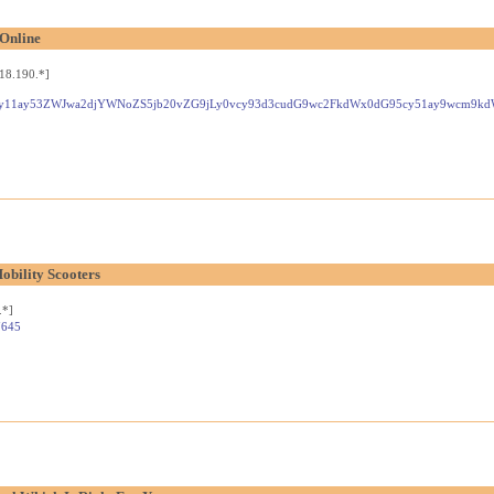
 Online
18.190.*]
x0dG95cy11ay53ZWJwa2djYWNoZS5jb20vZG9jLy0vcy93d3cudG9wc2FkdWx0dG95cy51ay9
obility Scooters
.*]
7645