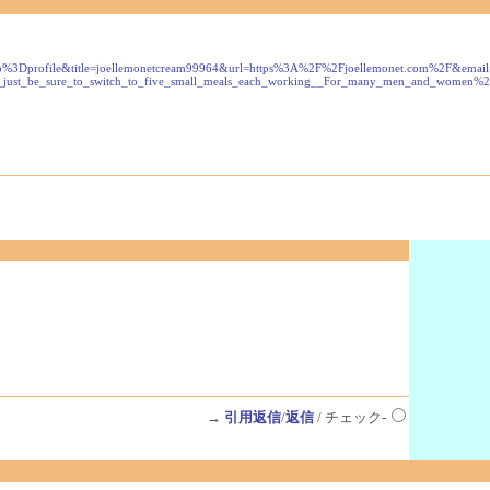
ile&title=joellemonetcream99964&url=https%3A%2F%2Fjoellemonet.com%2F&email=jett
lp%2C_just_be_sure_to_switch_to_five_small_meals_each_working__For_many_men_and_w
→
引用返信
/
返信
/ チェック-