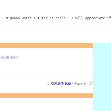
 I'm gonna watch out for brussels.  I will appreciate if
r_id%3D439344
→
引用返信
/
返信
/ チェック-