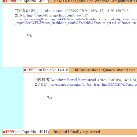
■13989
/inTopicNo.14009)
How To Recognize The Window Companies Brist
□投稿者/
88.gregorinius.com
-(2023/07/07(Fri) 16:31:17) [193.150.70.*]
□U R L/
http://https://88.gregorinius.com/index/d1?
diff=0&source=og&campaign=4397&content=&clickid=hrx9nw9psafm4g9v&aurl=
_https%3A%2F%2Fwww_healthline_com%2Fhealth%2Fhow-to-get-rid-of-frown-lin
%%
■13990
/inTopicNo.14010)
30 Inspirational Quotes About Upv
□投稿者/
windows hemel hempstead
-(2023/07/07(Fri) 16:31:2
□U R L/
http://cse.google.com.ni/url?sa=i&url=http%3A%2F%2Fcn
%%
■13991
/inTopicNo.14011)
Im glad I finally registered