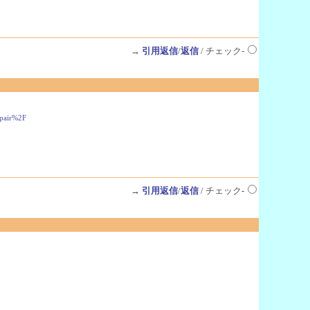
→
引用返信
/
返信
/ チェック-
pair%2F
→
引用返信
/
返信
/ チェック-