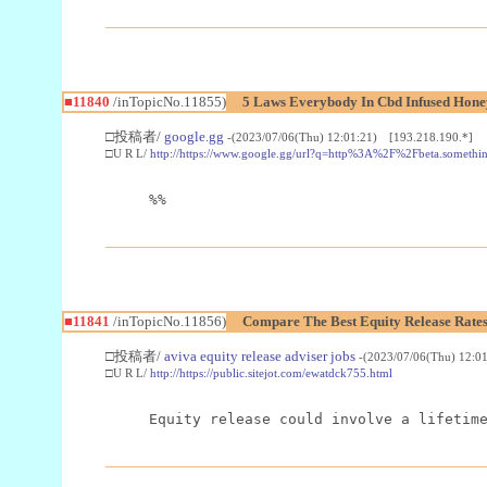
■11840
/inTopicNo.11855)
5 Laws Everybody In Cbd Infused Hone
□投稿者/
google.gg
-(2023/07/06(Thu) 12:01:21) [193.218.190.*]
□U R L/
http://https://www.google.gg/url?q=http%3A%2F%2Fbeta.som
%%
■11841
/inTopicNo.11856)
Compare The Best Equity Release Rates
□投稿者/
aviva equity release adviser jobs
-(2023/07/06(Thu) 12:0
□U R L/
http://https://public.sitejot.com/ewatdck755.html
Equity release could involve a lifetim