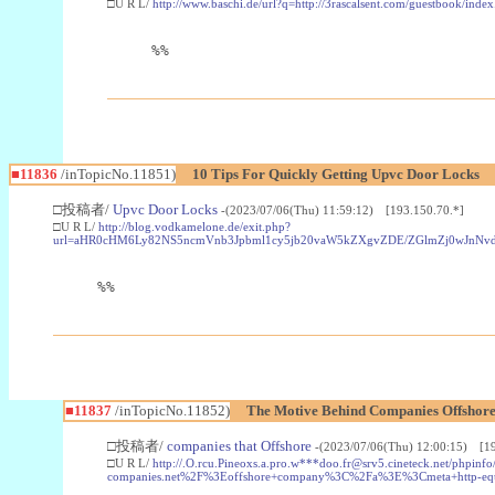
□U R L/
http://www.baschi.de/url?q=http://3rascalsent.com/guestbook/inde
%%
■11836
/inTopicNo.11851)
10 Tips For Quickly Getting Upvc Door Locks
□投稿者/
Upvc Door Locks
-(2023/07/06(Thu) 11:59:12) [193.150.70.*]
□U R L/
http://blog.vodkamelone.de/exit.php?
url=aHR0cHM6Ly82NS5ncmVnb3Jpbml1cy5jb20vaW5kZXgvZDE/ZGlmZj0wJn
%%
■11837
/inTopicNo.11852)
The Motive Behind Companies Offshore 
□投稿者/
companies that Offshore
-(2023/07/06(Thu) 12:00:15) [19
□U R L/
http://.O.rcu.Pineoxs.a.pro.w***doo.fr@srv5.cineteck.net/p
companies.net%2F%3Eoffshore+company%3C%2Fa%3E%3Cmeta+http-eq