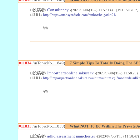
□投稿者/
Consultancy
-(2023/07/06(Thu) 11:57:14) [193.150.70.*]
□U R L/
http://https://utahsyardsale.com/author/haigatlin94/
%%
■11834
/inTopicNo.11849)
7 Simple Tips To Totally Doing The 
□投稿者/
Importpartsonline.sakura.tv
-(2023/07/06(Thu) 11:58:20)
□U R L/
http://importpartsonline.sakura.tv/album/album.cgi?mode=detail
%%
■11835
/inTopicNo.11850)
What NOT To Do Within The Private Ad
□投稿者/
adhd assessment manchester
-(2023/07/06(Thu) 11:58:47