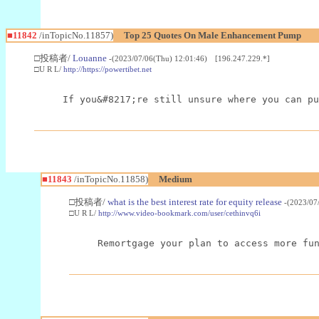
■11842
/inTopicNo.11857)
Top 25 Quotes On Male Enhancement Pump
□投稿者/
Louanne
-(2023/07/06(Thu) 12:01:46) [196.247.229.*]
□U R L/
http://https://powertibet.net
If you&#8217;re still unsure where you can pu
■11843
/inTopicNo.11858)
Medium
□投稿者/
what is the best interest rate for equity release
-(2023/07
□U R L/
http://www.video-bookmark.com/user/cethinvq6i
Remortgage your plan to access more fu