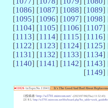
[
1077
] [
1078
] [
1079
] [
1080
] 
[
1086
] [
1087
] [
1088
] [
1089
] 
[
1095
] [
1096
] [
1097
] [
1098
] 
[
1104
] [
1105
] [
1106
] [
1107
] 
[
1113
] [
1114
] [
1115
] [
1116
] 
[
1122
] [
1123
] [
1124
] [
1125
] 
[
1131
] [
1132
] [
1133
] [
1134
] 
[
1140
] [
1141
] [
1142
] [
1143
] 
[
1149
] 
■11826
/inTopicNo.11841)
It's The Good And Bad About Replace
□投稿者/
http://w3701.mirecom.net/
-(2023/07/06(Thu) 11:52:43) 
□U R L/
http://w3701.mirecom.net/bbs/board.php?bo_table=work_guide