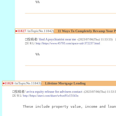
%%
■11827
/inTopicNo.11842)
11 Ways To Completely Revamp Your Ps
□投稿者/
find A psychiatrist near me
-(2023/07/06(Thu) 11:53:53) 
□U R L/
http://https://www.45793.com/space-uid-372237.html
%%
■11828
/inTopicNo.11843)
Lifetime Mortgage Lending
□投稿者/
aviva equity release for advisers contact
-(2023/07/06(Thu) 11:53:
□U R L/
http://https://atavi.com/share/w4wn91z151h5n
These include property value, income and loan