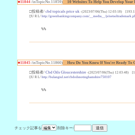
■11844
/inTopicNo.11859)
10 Websites To Help You Develop Your
□投稿者/
cbd topicals price uk
-(2023/07/06(Thu) 12:03:18) [193.1
□U R L/
http://greenbankingcompany.com/__media__/js/netsoltrademark
%%
■11845
/inTopicNo.11860)
How Do You Know If You're Ready To 
□投稿者/
Cbd Oils Gloucestershire
-(2023/07/06(Thu) 12:03:48) [1
□U R L/
http://bulangiul.net/cbdoilsnotinghamshire750107
%%
チェック記事を
削除キー/