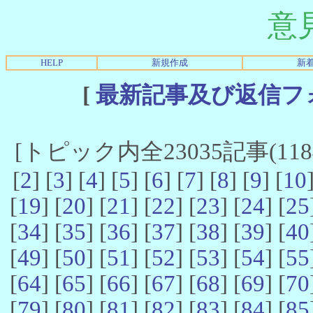
意
HELP
新規作成
新
[
最新記事及び返信フ
[トピック内全23035記事(11841
[
2
] [
3
] [
4
] [
5
] [
6
] [
7
] [
8
] [
9
] [
10
[
19
] [
20
] [
21
] [
22
] [
23
] [
24
] [
25
[
34
] [
35
] [
36
] [
37
] [
38
] [
39
] [
40
[
49
] [
50
] [
51
] [
52
] [
53
] [
54
] [
55
[
64
] [
65
] [
66
] [
67
] [
68
] [
69
] [
70
[
79
] [
80
] [
81
] [
82
] [
83
] [
84
] [
85