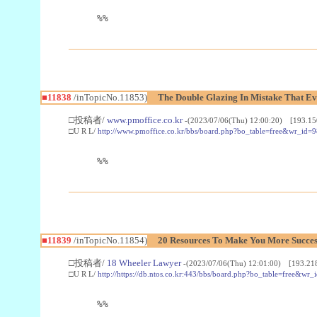
%%
■11838
/inTopicNo.11853)
The Double Glazing In Mistake That E
□投稿者/
www.pmoffice.co.kr
-(2023/07/06(Thu) 12:00:20) [193.15
□U R L/
http://www.pmoffice.co.kr/bbs/board.php?bo_table=free&wr_id=
%%
■11839
/inTopicNo.11854)
20 Resources To Make You More Succes
□投稿者/
18 Wheeler Lawyer
-(2023/07/06(Thu) 12:01:00) [193.218
□U R L/
http://https://db.ntos.co.kr:443/bbs/board.php?bo_table=free&wr
%%