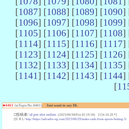
[
1078
] [
1079
] [
1080
] [
1081
] 
[
1087
] [
1088
] [
1089
] [
1090
] 
[
1096
] [
1097
] [
1098
] [
1099
] 
[
1105
] [
1106
] [
1107
] [
1108
] 
[
1114
] [
1115
] [
1116
] [
1117
] 
[
1123
] [
1124
] [
1125
] [
1126
] 
[
1132
] [
1133
] [
1134
] [
1135
] 
[
1141
] [
1142
] [
1143
] [
1144
] 
[
11
■4463
/inTopicNo.4461)
Just want to say Hi.
□投稿者/
id pro slot online
-(2023/06/30(Fri) 02:19:18) [154.16.20.*]
□U R L/
http://https://salvador-eg.com/2023/06/29/make-cash-from-sports-betting-5/