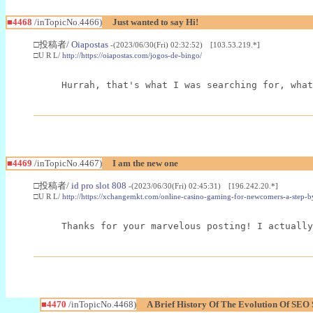
■4468
/inTopicNo.4466)
Just wanted to say Hi!
□投稿者/
Oiapostas
-(2023/06/30(Fri) 02:32:52) [103.53.219.*]
□U R L/
http://https://oiapostas.com/jogos-de-bingo/
Hurrah, that's what I was searching for, what
■4469
/inTopicNo.4467)
I am the new one
□投稿者/
id pro slot 808
-(2023/06/30(Fri) 02:45:31) [196.242.20.*]
□U R L/
http://https://xchangemkt.com/online-casino-gaming-for-newcomers-a-step-b
Thanks for your marvelous posting! I actually
■4470
/inTopicNo.4468)
A Brief History Of The Evolution Of SE