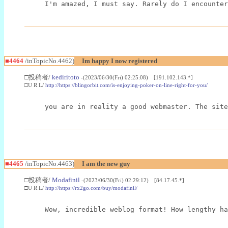
I'm amazed, I must say. Rarely do I encounter
■4464
/inTopicNo.4462)
Im happy I now registered
□投稿者/
kediritoto
-(2023/06/30(Fri) 02:25:08) [191.102.143.*]
□U R L/
http://https://blingorbit.com/is-enjoying-poker-on-line-right-for-you/
you are in reality a good webmaster. The site
■4465
/inTopicNo.4463)
I am the new guy
□投稿者/
Modafinil
-(2023/06/30(Fri) 02:29:12) [84.17.45.*]
□U R L/
http://https://rx2go.com/buy/modafinil/
Wow, incredible weblog format! How lengthy ha