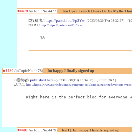
■4479
/inTopicNo.4477)
Ten Upvc French Doors Derby Myths That
□投稿者/
https://pastein.ru/l/p2Yw
-(2023/06/30(Fri) 03:32:27) [19
□U R L/
http://https://pastein.ru/l/p2Yw
%%
■4480
/inTopicNo.4478)
Im happy I finally signed up
□投稿者/
published here
-(2023/06/30(Fri) 03:34:00) [38.170.36.*]
□U R L/
http://https://www.northdevonacupuncture.co.uk/uncategorized/various-types
Right here is the perfect blog for everyone w
■4481
/inTopicNo.4479)
Re[1]: Im happy I finally signed up