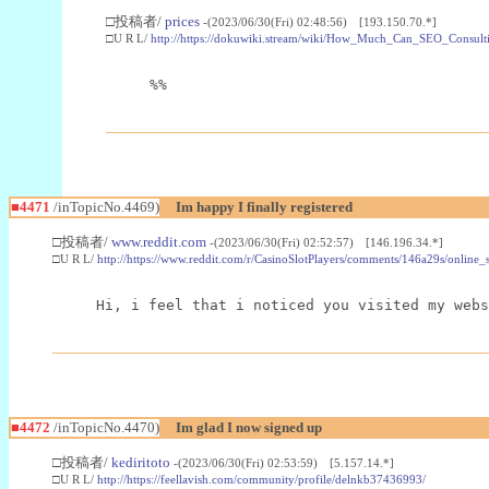
□投稿者/
prices
-(2023/06/30(Fri) 02:48:56) [193.150.70.*]
□U R L/
http://https://dokuwiki.stream/wiki/How_Much_Can_SEO_Consu
%%
■4471
/inTopicNo.4469)
Im happy I finally registered
□投稿者/
www.reddit.com
-(2023/06/30(Fri) 02:52:57) [146.196.34.*]
□U R L/
http://https://www.reddit.com/r/CasinoSlotPlayers/comments/146a29s/online_
Hi, i feel that i noticed you visited my webs
■4472
/inTopicNo.4470)
Im glad I now signed up
□投稿者/
kediritoto
-(2023/06/30(Fri) 02:53:59) [5.157.14.*]
□U R L/
http://https://feellavish.com/community/profile/delnkb37436993/