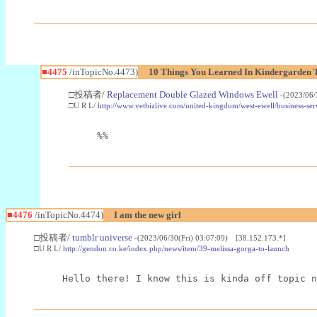
■4475
/inTopicNo.4473)
10 Things You Learned In Kindergarden 
□投稿者/
Replacement Double Glazed Windows Ewell
-(2023/06/
□U R L/
http://www.vetbizlive.com/united-kingdom/west-ewell/business-se
%%
■4476
/inTopicNo.4474)
I am the new girl
□投稿者/
tumblr universe
-(2023/06/30(Fri) 03:07:09) [38.152.173.*]
□U R L/
http://gendon.co.ke/index.php/news/item/39-melissa-gorga-to-launch
Hello there! I know this is kinda off topic n