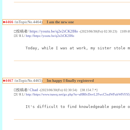
■4466
/inTopicNo.4464)
I am the new one
□投稿者/
https://youtu.be/q2e2iCK2IHo
-(2023/06/30(Fri) 02:30:23) [109.6
□U R L/
http://https://youtu.be/q2e2iCK2IHo
Today, while I was at work, my sister stole m
■4467
/inTopicNo.4465)
Im happy I finally registered
□投稿者/
Chad
-(2023/06/30(Fri) 02:30:54) [38.154.7.*]
□U R L/
http://https://www.tsawq.net/go.php?to=aHR0cDovL2FwcC5xdWFu
It's difficult to find knowledgeable people o