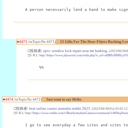
A person necessarily lend a hand to make sign
■4473
/inTopicNo.4471)
15 Gifts For The Door Fitters Barking Lov
□投稿者/
upvc window lock repair near me barking
-(2023/06/30(
□U R L/
http://https://www.jdjournal.com/redir.php?e_url=aHR0cHM
%%
■4474
/inTopicNo.4472)
Just want to say Hello.
□投稿者/
best online casino australia reddit 2023
-(2023/06/30(Fri) 03:02:1
□U R L/
http://https://www.reddit.com/r/BestAustralianCasinos/comments/1460hql/best
I go to see everyday a few sites and sites to