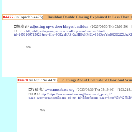
■4477
/inTopicNo.4475)
Basildon Double Glazing Explained In Less Than 
□投稿者/
adjusting upvc door hinges basildon
-(2023/06/30(Fri) 03:09:30) 
□U R L/
http://https://hayes-aps-nm.schoolloop.com/uembed/html?
id=1453106715623&ec=&lc=PGEgaHJlZj0iaHR0cHM6Ly93d3cuYml6ZGl2ZXJza
%%
■4478
/inTopicNo.4476)
7 Things About Chelmsford Door And Win
□投稿者/
www.musabase.org
-(2023/06/30(Fri) 03:19:40) [193.218.
□U R L/
http://https://www.musabase.org/forum/add_post.pl?
page_type=organism&page_object_id=5&refering_page=https%3a%2f%
%%