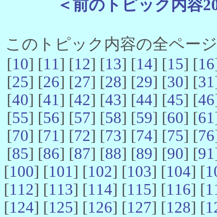
＜前のトピック内容2
このトピック内容の全ページ数 
[
10
] [
11
] [
12
] [
13
] [
14
] [
15
] [
16
[
25
] [
26
] [
27
] [
28
] [
29
] [
30
] [
31
[
40
] [
41
] [
42
] [
43
] [
44
] [
45
] [
46
[
55
] [
56
] [
57
] [
58
] [
59
] [
60
] [
61
[
70
] [
71
] [
72
] [
73
] [
74
] [
75
] [
76
[
85
] [
86
] [
87
] [
88
] [
89
] [
90
] [
91
[
100
] [
101
] [
102
] [
103
] [
104
] [
1
[
112
] [
113
] [
114
] [
115
] [
116
] [
1
[
124
] [
125
] [
126
] [
127
] [
128
] [
1