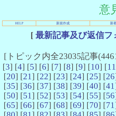
意
HELP
新規作成
新
[
最新記事及び返信フ
[トピック内全23035記事(4461-
[
3
] [
4
] [
5
] [
6
] [
7
] [
8
] [
9
] [
10
] [
11
[
20
] [
21
] [
22
] [
23
] [
24
] [
25
] [
26
[
35
] [
36
] [
37
] [
38
] [
39
] [
40
] [
41
[
50
] [
51
] [
52
] [
53
] [
54
] [
55
] [
56
[
65
] [
66
] [
67
] [
68
] [
69
] [
70
] [
71
[
80
] [
81
] [
82
] [
83
] [
84
] [
85
] [
86