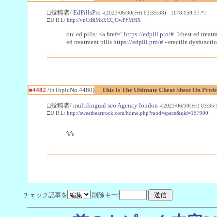
□投稿者/
EdPillsPro
-(2023/06/30(Fri) 03:35:38) [178.159.37.*]
□U R L/
http://vnCtBiMkECCjOwPFMHX
otc ed pills: <a href="
https://edpill.pro/#
">best ed treatme
ed treatment pills
https://edpill.pro/#
- erectile dysfuncti
■4482
/inTopicNo.4480)
This Is The Ultimate Cheat Sheet On Prof
□投稿者/
multilingual seo Agency london
-(2023/06/30(Fri) 03:35
□U R L/
http://sweetheartrock.com/home.php?mod=space&uid=157900
%%
チェック記事を
削除キー/