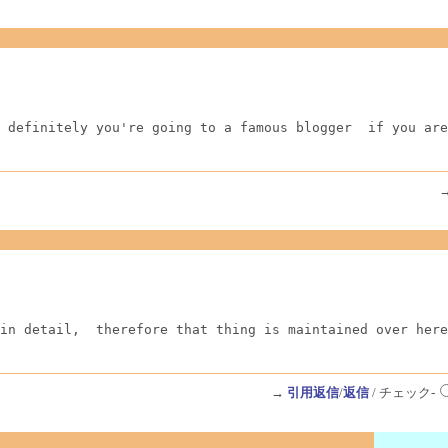
 definitely you're going to a famous blogger  if you are
in detail,  therefore that thing is maintained over here
→
引用返信
/
返信
/ チェック-