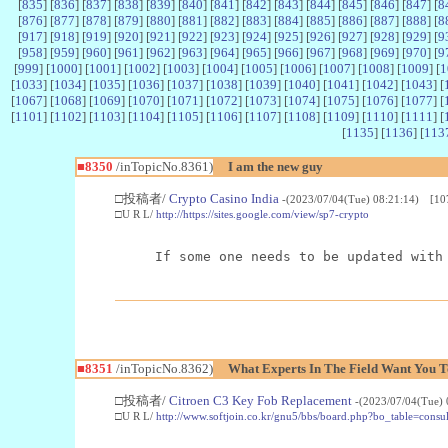
[
835
] [
836
] [
837
] [
838
] [
839
] [
840
] [
841
] [
842
] [
843
] [
844
] [
845
] [
846
] [
847
] [
8
[
876
] [
877
] [
878
] [
879
] [
880
] [
881
] [
882
] [
883
] [
884
] [
885
] [
886
] [
887
] [
888
] [
8
[
917
] [
918
] [
919
] [
920
] [
921
] [
922
] [
923
] [
924
] [
925
] [
926
] [
927
] [
928
] [
929
] [
9
[
958
] [
959
] [
960
] [
961
] [
962
] [
963
] [
964
] [
965
] [
966
] [
967
] [
968
] [
969
] [
970
] [
9
[
999
] [
1000
] [
1001
] [
1002
] [
1003
] [
1004
] [
1005
] [
1006
] [
1007
] [
1008
] [
1009
] [
1
[
1033
] [
1034
] [
1035
] [
1036
] [
1037
] [
1038
] [
1039
] [
1040
] [
1041
] [
1042
] [
1043
] [
[
1067
] [
1068
] [
1069
] [
1070
] [
1071
] [
1072
] [
1073
] [
1074
] [
1075
] [
1076
] [
1077
] [
[
1101
] [
1102
] [
1103
] [
1104
] [
1105
] [
1106
] [
1107
] [
1108
] [
1109
] [
1110
] [
1111
] [
[
1135
] [
1136
] [
113
■8350
/inTopicNo.8361)
I am the new guy
□投稿者/
Crypto Casino India
-(2023/07/04(Tue) 08:21:14) [10
□U R L/
http://https://sites.google.com/view/sp7-crypto
If some one needs to be updated with
■8351
/inTopicNo.8362)
What Experts In The Field Want You 
□投稿者/
Citroen C3 Key Fob Replacement
-(2023/07/04(Tue)
□U R L/
http://www.softjoin.co.kr/gnu5/bbs/board.php?bo_table=con