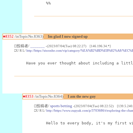
%%
■8352
/inTopicNo.8363)
Im glad I now signed up
□投稿者/
_______
-(2023/07/04(Tue) 08:22:27) [146.196.34.*]
□U R L/
http://https://siwonhe.com/vip/category/%EA%B2%BD%EB%82
Have you ever thought about including a littl
■8353
/inTopicNo.8364)
I am the new guy
□投稿者/
sports betting
-(2023/07/04(Tue) 08:22:52) [139.5.240
□U R L/
http://https://www.zupyak.com/p/3703686/t/exploring-the-cha
Hello to every body, it's my first v