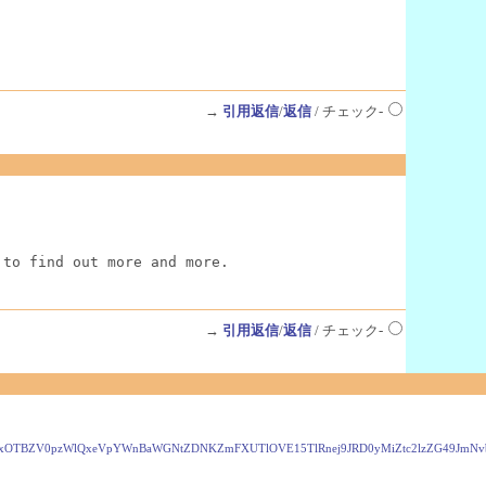
→
引用返信
/
返信
/ チェック-
 to find out more and more.
→
引用返信
/
返信
/ チェック-
IxOTBZV0pzWlQxeVpYWnBaWGNtZDNKZmFXUTlOVE15TlRnej9JRD0yMiZtc2lzZG49JmN