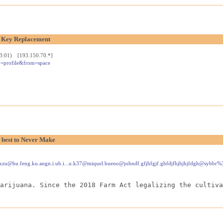
r Key Replacement
23:01) [193.150.70.*]
=profile&from=space
s best to Never Make
i.ne.s.swxzu@hu.feng.ku.angn.i.ub.i...u.k37@miquel.bueno@johndf.gfjhfgjf.ghfdjfhjh
arijuana. Since the 2018 Farm Act legalizing the cultiva