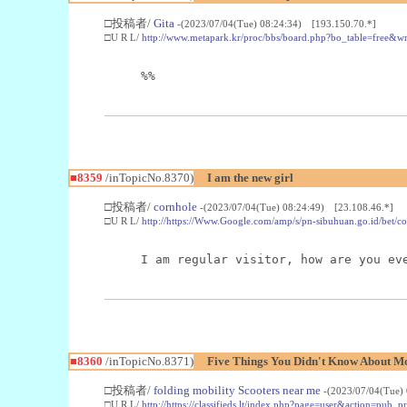
□投稿者/
Gita
-(2023/07/04(Tue) 08:24:34) [193.150.70.*]
□U R L/
http://www.metapark.kr/proc/bbs/board.php?bo_table=free&
%%
■8359
/inTopicNo.8370)
I am the new girl
□投稿者/
cornhole
-(2023/07/04(Tue) 08:24:49) [23.108.46.*]
□U R L/
http://https://Www.Google.com/amp/s/pn-sibuhuan.go.id/bet/
I am regular visitor, how are you ev
■8360
/inTopicNo.8371)
Five Things You Didn't Know About Mo
□投稿者/
folding mobility Scooters near me
-(2023/07/04(Tue)
□U R L/
http://https://classifieds.lt/index.php?page=user&action=pub