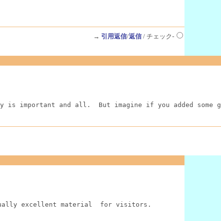
→
引用返信
/
返信
/ チェック-
y is important and all.  But imagine if you added some g
ually excellent material  for visitors.