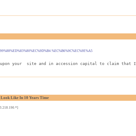
5/-/%ED%99%88%ED%83%80%EC%9D%B4.%EC%B6%9C%EC%9E%A5
upon your  site and in accession capital to claim that I
 Look Like In 10 Years Time
3.218.190.*]