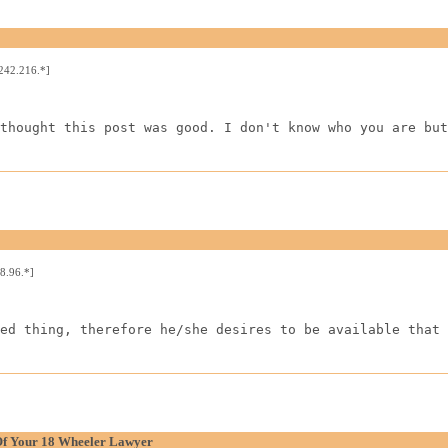
242.216.*]
thought this post was good. I don't know who you are but
8.96.*]
ed thing, therefore he/she desires to be available that 
Of Your 18 Wheeler Lawyer