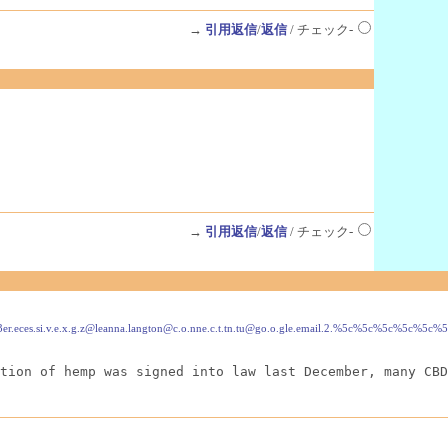
→
引用返信
/
返信
/ チェック-
→
引用返信
/
返信
/ チェック-
jhjfdgh@sybbr%3er.eces.si.v.e.x.g.z@leanna.langton@c.o.nne.c.t.tn.tu@go.o.gle.email
tion of hemp was signed into law last December, many CBD