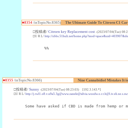
■8354
/inTopicNo.8365)
The Ultimate Guide To Citroen C1 Ca
□投稿者/
Citroen key Replacement cost
-(2023/07/04(Tue) 08:
□U R L/
http://xbbs.51huli.net/home.php?mod=space&uid=403907&do
%%
■8355
/inTopicNo.8366)
Nine Cannabidiol Mistakes It i
□投稿者/
Sunny
-(2023/07/04(Tue) 08:23:03) [192.3.143.*]
□U R L/
http://j.rwl1.o8.v.u9a5.3g@www.zanele@silvia.woodw.o.r.t.h@l.iv.el
Some have asked if CBD is made from hemp or m