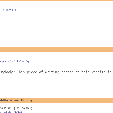
wr_id=1085214
company4jl-4jkckx2xs.php
erybody? This piece of writing posted at this website is
bility Scooter Folding
 08:25:51) [193.150.70.*]
_profile&id=13373266