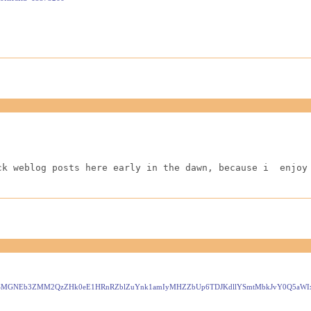
ck weblog posts here early in the dawn, because i  enjoy
UhSMGNEb3ZMM2QzZHk0eE1HRnRZblZuYnk1amIyMHZZbUp6TDJKdllYSmtMbkJvY0Q5aW