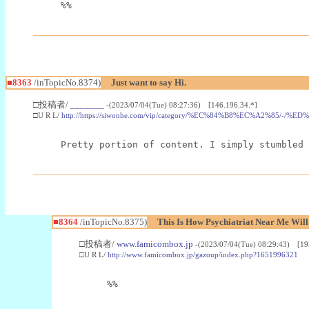
%%
■8363
/inTopicNo.8374)
Just want to say Hi.
□投稿者/
_______
-(2023/07/04(Tue) 08:27:36) [146.196.34.*]
□U R L/
http://https://siwonhe.com/vip/category/%EC%84%B8%EC%A2%8
Pretty portion of content. I simply stumbled 
■8364
/inTopicNo.8375)
This Is How Psychiatriat Near Me Will
□投稿者/
www.famicombox.jp
-(2023/07/04(Tue) 08:29:43) [19
□U R L/
http://www.famicombox.jp/gazoup/index.php?1651996321
%%