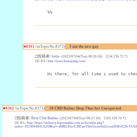
%%
■8361
/inTopicNo.8372)
I am the new guy
□投稿者/
lotto
-(2023/07/04(Tue) 08:26:16) [134.236.72.*]
□U R L/
http://www.huaygang.com/
Hi there, for all time i used to che
■8362
/inTopicNo.8373)
10 CBD Balms Shop That Are Unexpected
□投稿者/
Best Cbd Balms
-(2023/07/04(Tue) 08:27:36) [193.150.70.*]
□U R L/
http://https://delivery.hipermailer.com.ar/do/trkln.php?
index=1024094841AZD&url=aHR0cDovL3R1anVhbi5ncm9nb2wudXMvZ28vY