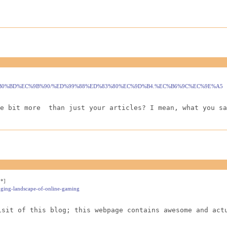
%A8/%EC%B0%BD%EC%9B%90/%ED%99%88%ED%83%80%EC%9D%B4.%EC%B6%9C%EC%9E%A5
e bit more  than just your articles? I mean, what you sa
.*]
nging-landscape-of-online-gaming
isit of this blog; this webpage contains awesome and act