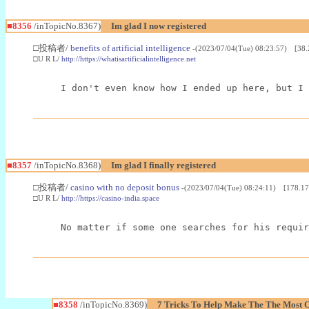
■8356
/inTopicNo.8367)
Im glad I now registered
□投稿者/
benefits of artificial intelligence
-(2023/07/04(Tue) 08:23:57) [38.
□U R L/
http://https://whatisartificialintelligence.net
I don't even know how I ended up here, but I 
■8357
/inTopicNo.8368)
Im glad I finally registered
□投稿者/
casino with no deposit bonus
-(2023/07/04(Tue) 08:24:11) [178.17
□U R L/
http://https://casino-india.space
No matter if some one searches for his requir
■8358
/inTopicNo.8369)
7 Tricks To Help Make The The Most 