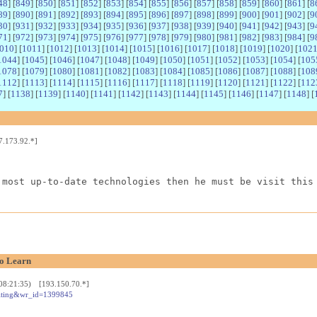
48
] [
849
] [
850
] [
851
] [
852
] [
853
] [
854
] [
855
] [
856
] [
857
] [
858
] [
859
] [
860
] [
861
] [
8
89
] [
890
] [
891
] [
892
] [
893
] [
894
] [
895
] [
896
] [
897
] [
898
] [
899
] [
900
] [
901
] [
902
] [
9
30
] [
931
] [
932
] [
933
] [
934
] [
935
] [
936
] [
937
] [
938
] [
939
] [
940
] [
941
] [
942
] [
943
] [
9
71
] [
972
] [
973
] [
974
] [
975
] [
976
] [
977
] [
978
] [
979
] [
980
] [
981
] [
982
] [
983
] [
984
] [
9
010
] [
1011
] [
1012
] [
1013
] [
1014
] [
1015
] [
1016
] [
1017
] [
1018
] [
1019
] [
1020
] [
102
1044
] [
1045
] [
1046
] [
1047
] [
1048
] [
1049
] [
1050
] [
1051
] [
1052
] [
1053
] [
1054
] [
105
1078
] [
1079
] [
1080
] [
1081
] [
1082
] [
1083
] [
1084
] [
1085
] [
1086
] [
1087
] [
1088
] [
108
1112
] [
1113
] [
1114
] [
1115
] [
1116
] [
1117
] [
1118
] [
1119
] [
1120
] [
1121
] [
1122
] [
112
7
] [
1138
] [
1139
] [
1140
] [
1141
] [
1142
] [
1143
] [
1144
] [
1145
] [
1146
] [
1147
] [
1148
] [
7.173.92.*]
 most up-to-date technologies then he must be visit this
To Learn
 08:21:35) [193.150.70.*]
sulting&wr_id=1399845