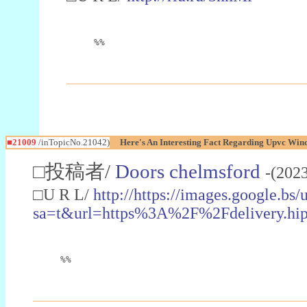
%%
■21009
/inTopicNo.21042)
Here's An Interesting Fact Regarding Upvc Wi
□投稿者/
Doors chelmsford
-(202
□U R L/
http://https://images.google.bs/u
sa=t&url=https%3A%2F%2Fdeliver
%%