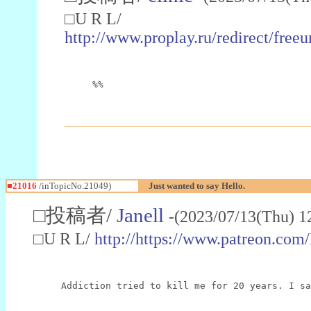
□U R L/
http://www.proplay.ru/redirect/fre
%%
■21016
/inTopicNo.21049)
Just wanted to say Hello.
□投稿者/
Janell
-(2023/07/13(Thu) 1
□U R L/
http://https://www.patreon.com
Addiction tried to kill me for 20 years. I s