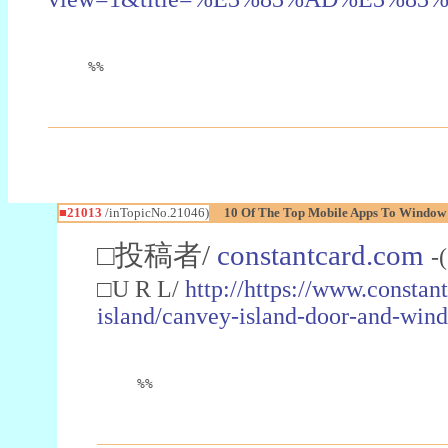
%%
■21013
/inTopicNo.21046)
10 Of The Top Mobile Apps To Window 
□投稿者/
constantcard.com
-
□U R L/
http://https://www.consta
island/canvey-island-door-and-wind
%%