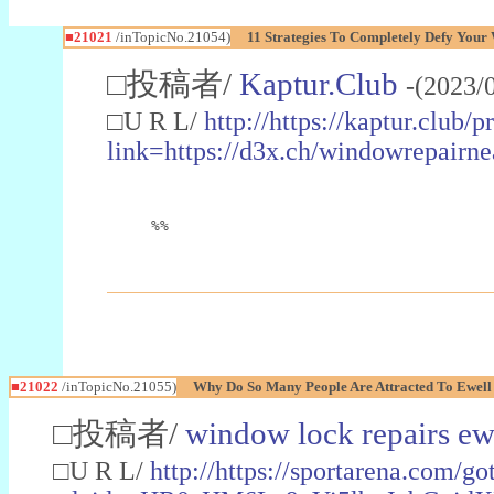
■21021
/inTopicNo.21054)
11 Strategies To Completely Defy You
□投稿者/
Kaptur.Club
-(2023/
□U R L/
http://https://kaptur.club/
link=https://d3x.ch/windowrepair
%%
■21022
/inTopicNo.21055)
Why Do So Many People Are Attracted To Ewel
□投稿者/
window lock repairs ew
□U R L/
http://https://sportarena.com/go