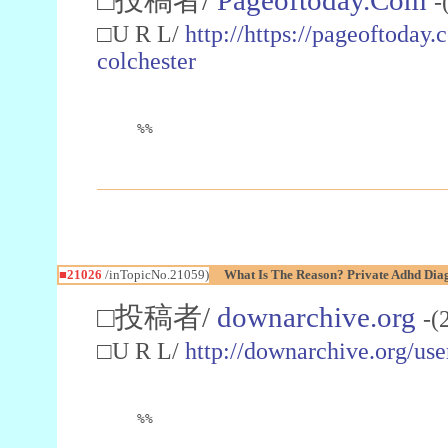
-
□U R L/
http://https://pageoftoday
colchester
%%
■21026
/inTopicNo.21059)
What Is The Reason? Private Adhd Diag
□投稿者/
downarchive.org
-(
□U R L/
http://downarchive.org/use
%%