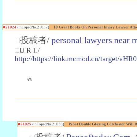
■21024
/inTopicNo.21057)
10 Great Books On Personal Injury Lawyer Att
□投稿者/
personal lawyers near 
□U R L/
http://https://link.mcmod.cn/t
%%
■21025
/inTopicNo.21058)
What Double Glazing Colchester Will B
□投稿者/
Pageoftoday.Com