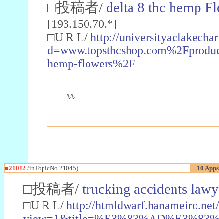
□投稿者/
delta 8 thc hemp F
[193.150.70.*]
□U R L/
http://universityaclakech
d=www.topsthcshop.com%2Fproduct
hemp-flowers%2F
%%
■21012
/inTopicNo.21045)
10 Apps
□投稿者/
trucking accidents law
□U R L/
http://htmldwarf.hanameiro.net/
view=1&title=%E3%83%AD%E3%