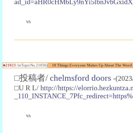
ad_id=aHR0cHM6Ly9nYi5lbnJvbGxi
%%
■21023
/inTopicNo.21056)
10 Things Everyone Makes Up About The Word 
□投稿者/
chelmsford doors
-(2023
□U R L/
http://https://elorrio.hezkuntz
_110_INSTANCE_7Pfc_redirect=http
%%