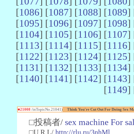
[
1077
] [
1078
] [
1079
] [
1080
] 
[
1086
] [
1087
] [
1088
] [
1089
] 
[
1095
] [
1096
] [
1097
] [
1098
] 
[
1104
] [
1105
] [
1106
] [
1107
] 
[
1113
] [
1114
] [
1115
] [
1116
] 
[
1122
] [
1123
] [
1124
] [
1125
] 
[
1131
] [
1132
] [
1133
] [
1134
] 
[
1140
] [
1141
] [
1142
] [
1143
] 
[
1149
] 
■21008
/inTopicNo.21041)
Think You're Cut Out For Doing Sex Ma
□投稿者/
sex machine For sa
□U R L/
http://rlu.ru/3nhMl