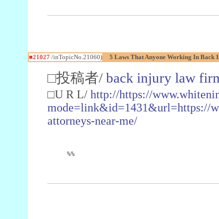
■21027
/inTopicNo.21060)
5 Laws That Anyone Working In Back I
□投稿者/
back injury law fir
□U R L/
http://https://www.whiteni
mode=link&id=1431&url=https://ww
attorneys-near-me/
%%