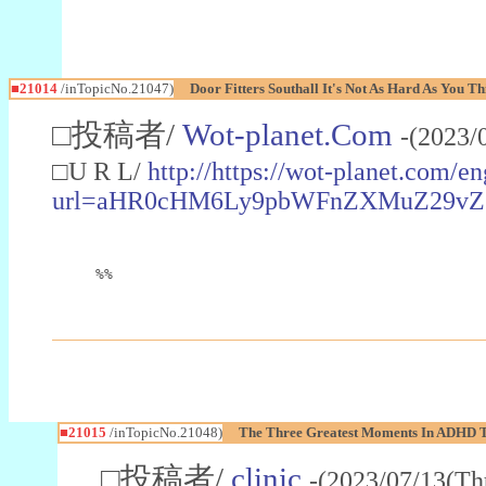
■21014
/inTopicNo.21047)
Door Fitters Southall It's Not As Hard As You Th
□投稿者/
Wot-planet.Com
-(2023/
□U R L/
http://https://wot-planet.com/e
url=aHR0cHM6Ly9pbWFnZXMuZ29vZ2
%%
■21015
/inTopicNo.21048)
The Three Greatest Moments In ADHD Te
□投稿者/
clinic
-(2023/07/13(Th