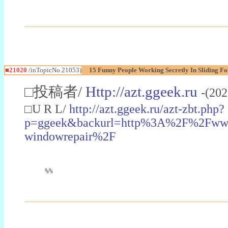
■21020
/inTopicNo.21053)
15 Funny People Working Secretly In Sliding F
□投稿者/
Http://azt.ggeek.ru
-(20
□U R L/
http://azt.ggeek.ru/azt-zbt.php?
p=ggeek&backurl=http%3A%2F%2Fwww
windowrepair%2F
%%