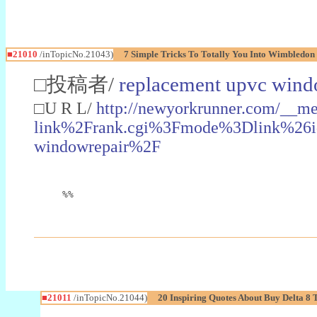
■21010
/inTopicNo.21043)
7 Simple Tricks To Totally You Into Wimbledon
□投稿者/
replacement upvc win
□U R L/
http://newyorkrunner.com/__m
link%2Frank.cgi%3Fmode%3Dlink%26
windowrepair%2F
%%
■21011
/inTopicNo.21044)
20 Inspiring Quotes About Buy Delta 8