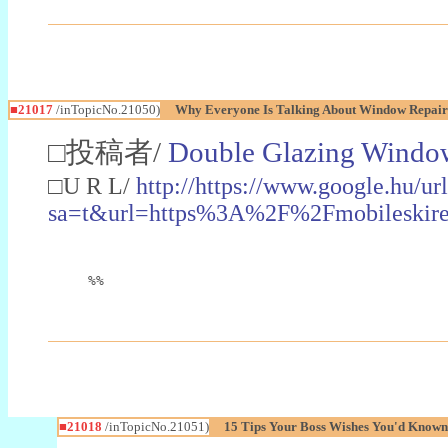
■21017
/inTopicNo.21050)
Why Everyone Is Talking About Window Repair
□投稿者/
Double Glazing Windo
□U R L/
http://https://www.google.hu/ur
sa=t&url=https%3A%2F%2Fmobileskir
%%
■21018
/inTopicNo.21051)
15 Tips Your Boss Wishes You'd Known