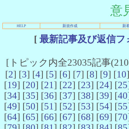
意
HELP
新規作成
新
[
最新記事及び返信フ
[トピック内全23035記事(21041
[
2
] [
3
] [
4
] [
5
] [
6
] [
7
] [
8
] [
9
] [
10
[
19
] [
20
] [
21
] [
22
] [
23
] [
24
] [
25
[
34
] [
35
] [
36
] [
37
] [
38
] [
39
] [
40
[
49
] [
50
] [
51
] [
52
] [
53
] [
54
] [
55
[
64
] [
65
] [
66
] [
67
] [
68
] [
69
] [
70
[
79
] [
80
] [
81
] [
82
] [
83
] [
84
] [
85