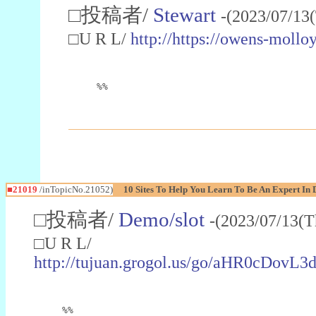
□投稿者/
Stewart
-(2023/07/13
□U R L/
http://https://owens-mollo
%%
■21019
/inTopicNo.21052)
10 Sites To Help You Learn To Be An Expert In 
□投稿者/
Demo/slot
-(2023/07/13(T
□U R L/
http://tujuan.grogol.us/go/aHR0c
%%