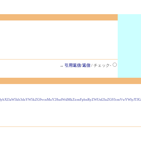
→
引用返信
/
返信
/ チェック-
mVwYWlybXl3aW5kb3dzYW5kZG9vcnMuY28udWslMkZicmFpbnRyZWUtd2luZG93cmVwYWl