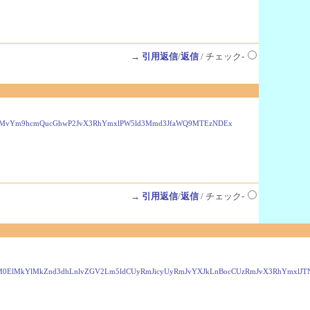
→
引用返信
/
返信
/ チェック-
9yZy9iYnMvYm9hcmQucGhwP2JvX3RhYmxlPW5ld3Mmd3JfaWQ9MTEzNDEx
→
引用返信
/
返信
/ チェック-
dHAlM0ElMkYlMkZnd3dhLnlvZGV2Lm5ldCUyRmJicyUyRmJvYXJkLnBocCUzRmJvX3RhYmxl