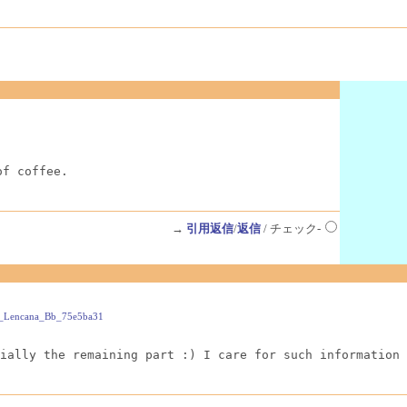
of coffee.
→
引用返信
/
返信
/ チェック-
2_Lencana_Bb_75e5ba31
ially the remaining part :) I care for such information 