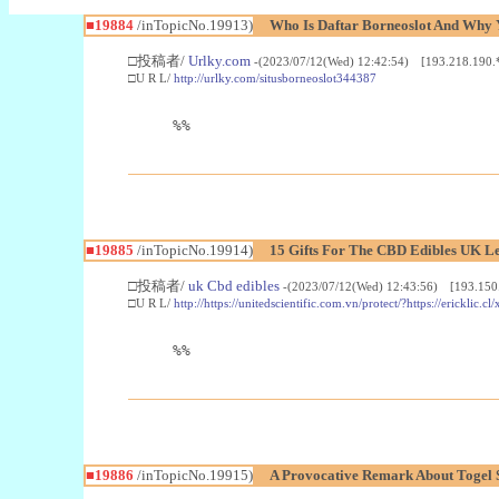
■19884
/inTopicNo.19913)
Who Is Daftar Borneoslot And Why 
□投稿者/
Urlky.com
-(2023/07/12(Wed) 12:42:54) [193.218.190.
□U R L/
http://urlky.com/situsborneoslot344387
%%
■19885
/inTopicNo.19914)
15 Gifts For The CBD Edibles UK Le
□投稿者/
uk Cbd edibles
-(2023/07/12(Wed) 12:43:56) [193.150
□U R L/
http://https://unitedscientific.com.vn/protect/?https://eric
%%
■19886
/inTopicNo.19915)
A Provocative Remark About Togel 