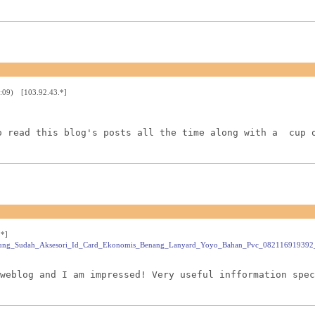
2:09) [103.92.43.*]
o read this blog's posts all the time along with a  cup 
.*]
i_Bandung_Sudah_Aksesori_Id_Card_Ekonomis_Benang_Lanyard_Yoyo_Bahan_Pvc_08211691939
weblog and I am impressed! Very useful infformation spec