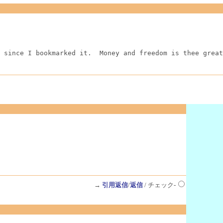
 since I bookmarked it.  Money and freedom is thee great
→
引用返信
/
返信
/ チェック-