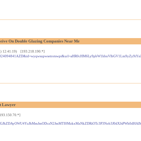
ceive On Double Glazing Companies Near Me
) 12:41:19) [193.218.190.*]
n.php?index=1024094841AZD&id=wyqwsupwsetrotswpi&url=aHR0cHM6Ly9pbW1hbnVlbGV1Lm
nt Lawyer
193.150.70.*]
C9mMjdlNGJhZDAyOWU4YzJhMmJmODczN2JmMTI0MzkxMzNkZDRiOTc3P3Nob3J0dXJsPWh0