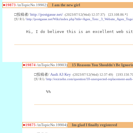
■19873
/inTopicNo.19902)
I am the new girl
□投稿者/
http://postgasse.net/
-(2023/07/12(Wed) 12:37:37) [23.108.86.*]
□U R L/
http://postgasse.net/Wiki/index.php?title=Agen_Toto:_3_Website_Agen_To
Hi, I do believe this is an excellent web sit
■19874
/inTopicNo.19903)
15 Reasons You Shouldn't Be Ignori
□投稿者/
Audi A3 Key
-(2023/07/12(Wed) 12:37:49) [193.150.70
□U R L/
http://exirzehn.com/question/10-unexpected-replacement-audi-
%%
■19875
/inTopicNo.19904)
Im glad I finally registered