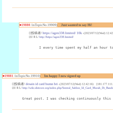
■19880
/inTopicNo.19909)
Just wanted to say Hi!
□投稿者/
https://agen338.limited/ 10k
-(2023/07/12(Wed) 12:4
□U R L/
http://https://agen338.limited/
I every time spent my half an hour t
■19881
/inTopicNo.19910)
Im happy I now signed up
□投稿者/
desain id card bumn bri
-(2023/07/12(Wed) 12:42:16) [181.177.111
□U R L/
http://wiki.shitcore.org/index.php/Sentral_Sablon_Id_Card_Murah_D
Great post. I was checking continuously this 