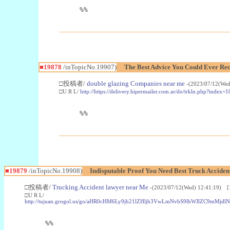
%%
■19878
/inTopicNo.19907)
The Best Advice You Could Ever Re
□投稿者/
double glazing Companies near me
-(2023/07/12(Wed
□U R L/
http://https://delivery.hipermailer.com.ar/do/trkl
%%
■19879
/inTopicNo.19908)
Indisputable Proof You Need Best Truck Accide
□投稿者/
Trucking Accident lawyer near Me
-(2023/07/12(Wed) 12:41:19) [
□U R L/
http://tujuan.grogol.us/go/aHR0cHM6Ly9jb21lZHljb3VwLmNvbS9lbWJlZ
%%