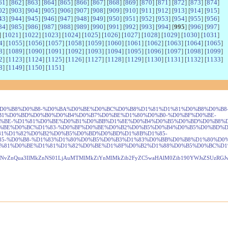
61
] [
862
] [
863
] [
864
] [
865
] [
866
] [
867
] [
868
] [
869
] [
870
] [
871
] [
872
] [
873
] [
874
]
02
] [
903
] [
904
] [
905
] [
906
] [
907
] [
908
] [
909
] [
910
] [
911
] [
912
] [
913
] [
914
] [
915
]
43
] [
944
] [
945
] [
946
] [
947
] [
948
] [
949
] [
950
] [
951
] [
952
] [
953
] [
954
] [
955
] [
956
]
84
] [
985
] [
986
] [
987
] [
988
] [
989
] [
990
] [
991
] [
992
] [
993
] [
994
] [
995
] [
996
] [
997
]
] [
1021
] [
1022
] [
1023
] [
1024
] [
1025
] [
1026
] [
1027
] [
1028
] [
1029
] [
1030
] [
1031
]
4
] [
1055
] [
1056
] [
1057
] [
1058
] [
1059
] [
1060
] [
1061
] [
1062
] [
1063
] [
1064
] [
1065
]
8
] [
1089
] [
1090
] [
1091
] [
1092
] [
1093
] [
1094
] [
1095
] [
1096
] [
1097
] [
1098
] [
1099
]
2
] [
1123
] [
1124
] [
1125
] [
1126
] [
1127
] [
1128
] [
1129
] [
1130
] [
1131
] [
1132
] [
1133
]
8
] [
1149
] [
1150
] [
1151
]
%D0%B0%D0%BD%D0%B8%D0%B8-%D0%BA%D0%BE%D0%BC%D0%B8%D1%81%D1%81%D0%B8%D0%B8
B1%D0%BD%D0%B0%D0%B4%D0%B7%D0%BE%D1%80%D0%B0-%D0%BF%D0%BE-
%BE-%D1%81%D0%BE%D0%B1%D0%BB%D1%8E%D0%B4%D0%B5%D0%BD%D0%B8%D
%BE%D0%BC%D1%83-%D0%BF%D0%BE%D0%B2%D0%B5%D0%B4%D0%B5%D0%BD%D
81%D1%82%D0%B2%D0%B5%D0%BD%D0%BD%D1%8B%D1%85-
5-%D0%B8-%D1%83%D1%80%D0%B5%D0%B3%D1%83%D0%BB%D0%B8%D1%80%D0
81%D0%BE%D1%81%D1%82%D0%BE%D1%8F%D0%B2%D1%88%D0%B5%D0%BC%D1%
51c3NvZnQua3IlMkZnNS01LjAuMTMlMkZiYnMlMkZib2FyZC5waHAlM0Zib190YWJsZSUzRG