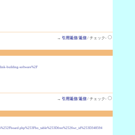
.
→
引用返信
/
返信
/ チェック-
link-building-software%2F
→
引用返信
/
返信
/ チェック-
52Fbbs%252Fboard.php%253Fbo_table%253Dfree%2526wr_id%253D348594