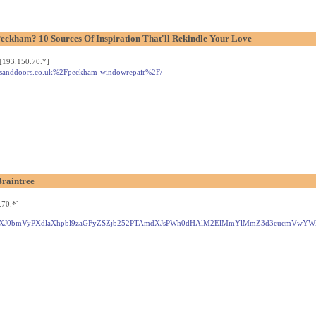
Peckham? 10 Sources Of Inspiration That'll Rekindle Your Love
[193.150.70.*]
wsanddoors.co.uk%2Fpeckham-windowrepair%2F/
Braintree
.70.*]
ocD9wYXJ0bmVyPXdlaXhpbl9zaGFyZSZjb252PTAmdXJsPWh0dHAlM2ElMmYlMmZ3d3cuc