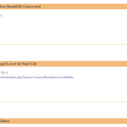
You Should Be Concerned
*]
gal Lover In Your Life
.70.*]
klic.cl/xmb/member.php?action=viewpro&member=LucilleMac
Sidney