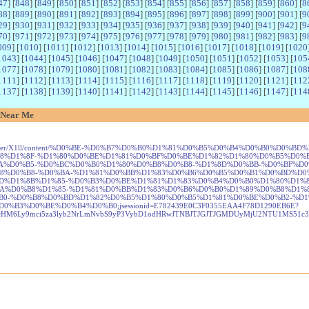
47
] [
848
] [
849
] [
850
] [
851
] [
852
] [
853
] [
854
] [
855
] [
856
] [
857
] [
858
] [
859
] [
860
] [
8
88
] [
889
] [
890
] [
891
] [
892
] [
893
] [
894
] [
895
] [
896
] [
897
] [
898
] [
899
] [
900
] [
901
] [
9
29
] [
930
] [
931
] [
932
] [
933
] [
934
] [
935
] [
936
] [
937
] [
938
] [
939
] [
940
] [
941
] [
942
] [
9
70
] [
971
] [
972
] [
973
] [
974
] [
975
] [
976
] [
977
] [
978
] [
979
] [
980
] [
981
] [
982
] [
983
] [
9
009
] [
1010
] [
1011
] [
1012
] [
1013
] [
1014
] [
1015
] [
1016
] [
1017
] [
1018
] [
1019
] [
1020
1043
] [
1044
] [
1045
] [
1046
] [
1047
] [
1048
] [
1049
] [
1050
] [
1051
] [
1052
] [
1053
] [
105
1077
] [
1078
] [
1079
] [
1080
] [
1081
] [
1082
] [
1083
] [
1084
] [
1085
] [
1086
] [
1087
] [
108
1111
] [
1112
] [
1113
] [
1114
] [
1115
] [
1116
] [
1117
] [
1118
] [
1119
] [
1120
] [
1121
] [
112
1137
] [
1138
] [
1139
] [
1140
] [
1141
] [
1142
] [
1143
] [
1144
] [
1145
] [
1146
] [
1147
] [
114
 Near Me
sion/-/asset_publisher/X1ll/content/%D0%BE-%D0%B7%D0%B0%D1%81%D0%B5%D0%B4
8%D1%8F-%D1%80%D0%BE%D1%81%D0%BF%D0%BE%D1%82%D1%80%D0%B5%D0%
A%D0%B5-%D0%BC%D0%B0%D1%80%D0%B8%D0%B8-%D1%8D%D0%BB-%D0%BF%D0
8%D0%B8-%D0%BA-%D1%81%D0%BB%D1%83%D0%B6%D0%B5%D0%B1%D0%BD%D0
D%D1%8B%D1%85-%D0%B3%D0%BE%D1%81%D1%83%D0%B4%D0%B0%D1%80%D1%
A%D0%B8%D1%85-%D1%81%D0%BB%D1%83%D0%B6%D0%B0%D1%89%D0%B8%D1%8
0-%D0%B8%D0%BD%D1%82%D0%B5%D1%80%D0%B5%D1%81%D0%BE%D0%B2-%D1%
3%D0%BE%D0%B4%D0%B0;jsessionid=E782439E0C3F0355EAA4F78D1290EB6E?
2FaHR0cHM6Ly9mci5za3lyb2NrLmNvbS9yP3VybD1odHRwJTNBJTJGJTJGMDUyMjU2NTU1MS