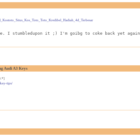
gel_Kostoto_Situs_Kos_Toto_Toto_Kredibel_Hadiah_4d_Terbesar
e. I stumbledupon it ;) I'm goibg to coke back yet again
ng Audi A3 Keys
.*]
key-tips/