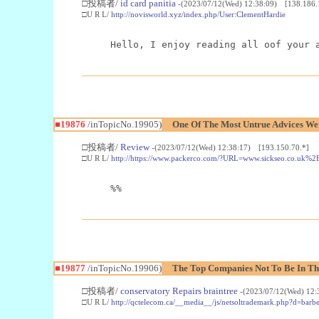
□投稿者/
id card panitia
-(2023/07/12(Wed) 12:38:09) [138.186.
□U R L/
http://novisworld.xyz/index.php/User:ClementHardie
Hello, I enjoy reading all oof your 
■19876
/inTopicNo.19905)
One Of The Most Untrue Advices W
□投稿者/
Review
-(2023/07/12(Wed) 12:38:17) [193.150.70.*]
□U R L/
http://https://www.packerco.com/?URL=www.sickseo.co.uk%2F
%%
■19877
/inTopicNo.19906)
The Top Companies Not To Be In Th
□投稿者/
conservatory Repairs braintree
-(2023/07/12(Wed) 12:
□U R L/
http://qctelecom.ca/__media__/js/netsoltrademark.php?