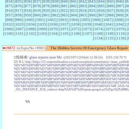
[
834
] [
835
] [
836
] [
837
] [
838
] [
839
] [
840
] [
841
] [
842
] [
843
] [
844
] [
845
] [
846
] [
8
[
875
] [
876
] [
877
] [
878
] [
879
] [
880
] [
881
] [
882
] [
883
] [
884
] [
885
] [
886
] [
887
] [
8
[
916
] [
917
] [
918
] [
919
] [
920
] [
921
] [
922
] [
923
] [
924
] [
925
] [
926
] [
927
] [
928
] [
9
[
957
] [
958
] [
959
] [
960
] [
961
] [
962
] [
963
] [
964
] [
965
] [
966
] [
967
] [
968
] [
969
] [
9
[
998
] [
999
] [
1000
] [
1001
] [
1002
] [
1003
] [
1004
] [
1005
] [
1006
] [
1007
] [
1008
] [
1
[
1032
] [
1033
] [
1034
] [
1035
] [
1036
] [
1037
] [
1038
] [
1039
] [
1040
] [
1041
] [
1042
] [
[
1066
] [
1067
] [
1068
] [
1069
] [
1070
] [
1071
] [
1072
] [
1073
] [
1074
] [
1075
] [
1076
] [
[
1100
] [
1101
] [
1102
] [
1103
] [
1104
] [
1105
] [
1106
] [
1107
] [
1108
] [
1109
] [
1110
] [
[
1134
] [
1135
] [
1136
] [
■19872
/inTopicNo.19901)
The Hidden Secrets Of Emergency Glass Repair
□投稿者/
glass repairs near Me
-(2023/07/12(Wed) 12:36:54) [193.150.70.*]
□U R L/
http://https://12.rospotrebnadzor.ru/anticorruption/commis
%D1%83%D0%BF%D1%80%D0%B0%D0%B2%D0%BB%D0%B5%D0%BD%D0%B
%D1%80%D0%B5%D1%81%D0%BF%D1%83%D0%B1%D0%BB%D0%B8%D0%B
%D1%82%D1%80%D0%B5%D0%B1%D0%BE%D0%B2%D0%B0%D0%BD%D0%B
%D1%84%D0%B5%D0%B4%D0%B5%D1%80%D0%B0%D0%BB%D1%8C%D0%B
%D0%B3%D1%80%D0%B0%D0%B6%D0%B4%D0%B0%D0%BD%D1%81%D0%B
%D0%BA%D0%BE%D0%BD%D1%84%D0%BB%D0%B8%D0%BA%D1%82%D0%B
%D1%81%D0%B5%D0%BD%D1%82%D1%8F%D0%B1%D1%80%D1%8F-2016-%D0%B
_101_INSTANCE_X1ll_redirect=http%3A%2F%2Ftujuan.grogol.us%2Fgo%
%%