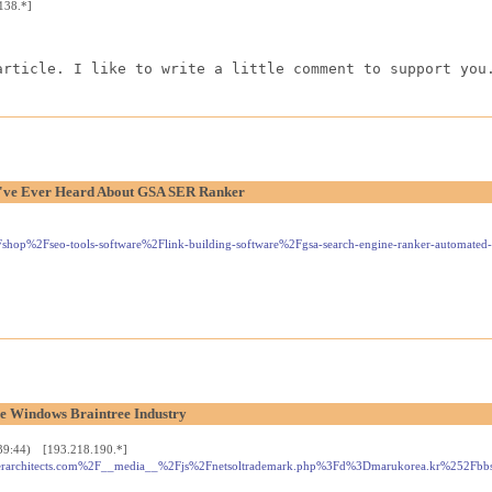
138.*]
article. I like to write a little comment to support you
e've Ever Heard About GSA SER Ranker
shop%2Fseo-tools-software%2Flink-building-software%2Fgsa-search-engine-ranker-automated-
e Windows Braintree Industry
39:44) [193.218.190.*]
d=barberarchitects.com%2F__media__%2Fjs%2Fnetsoltrademark.php%3Fd%3Dmarukorea.kr%2