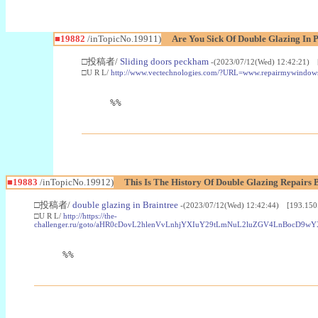
■19882
/inTopicNo.19911)
Are You Sick Of Double Glazing In 
□投稿者/
Sliding doors peckham
-(2023/07/12(Wed) 12:42:21) 
□U R L/
http://www.vectechnologies.com/?URL=www.repairmywindo
%%
■19883
/inTopicNo.19912)
This Is The History Of Double Glazing Repairs 
□投稿者/
double glazing in Braintree
-(2023/07/12(Wed) 12:42:44) [193.150
□U R L/
http://https://the-
challenger.ru/goto/aHR0cDovL2hlenVvLnhjYXIuY29tLmNuL2luZGV4LnB
%%