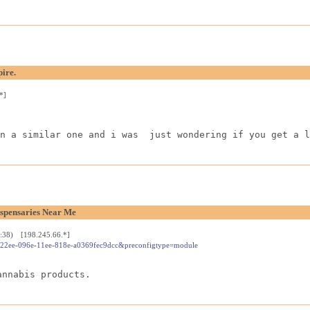
ire.
*]
n a similar one and i was  just wondering if you get a l
spensaries Near Me
3:38) [198.245.66.*]
45522ee-096e-11ee-818e-a0369fec9dcc&preconfigtype=module
annabis products.