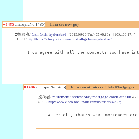
■1485
/inTopicNo.1485)
I am the new guy
□投稿者/
Call Girls hyderabad
-(2023/06/20(Tue) 05:08:13) [103.163.27.*]
□U R L/
http://https://a.butyhot.com/escorts/call-girls-in-hyderabad/
I do agree with all the concepts you have int
■1486
/inTopicNo.1486)
Retirement Interest Only Mortgages
□投稿者/
retirement interest only mortgage calculator uk
-(20
□U R L/
http://www.video-bookmark.com/user/marykan2rp
After all, that's what mortgages are