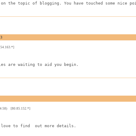
 on the topic of blogging. You have touched some nice po
23
54.163.*]
ies are waiting to aid you begin.
04:58) [80.85.152.*]
 love to find  out more details.