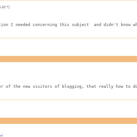
.60.*]
tion I needed concerning this subject  and didn't know w
or of the new visitors of blogging, that really how to d
us/