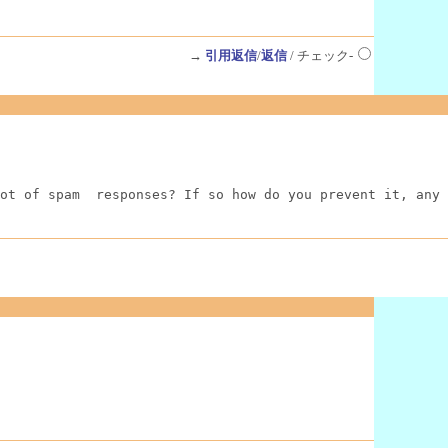
→
引用返信
/
返信
/ チェック-
ot of spam  responses? If so how do you prevent it, any 