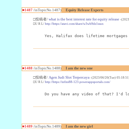
■1487
/inTopicNo.1487)
Equity Release Experts
□投稿者/
what is the best interest rate for equity release
-(2023
□U R L/
http://https://atavi.com/share/w3wb9dz1ssux
Yes, Halifax does lifetime mortgages
■1488
/inTopicNo.1488)
I am the new one
□投稿者/
Agen Judi Slot Terpercaya
-(2023/06/20(Tue) 05:18:5
□U R L/
http://https://infini88-123.powerappsportals.com/
Do you have any video of that? I'd l
■1489
/inTopicNo.1489)
I am the new girl