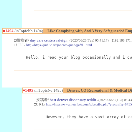
■1494
/inTopicNo.1494)
Like Complying with, And A Very Safeguarded Emp
□投稿者/
day care centers raleigh
-(2023/06/20(Tue) 05:41:17) [192.186.171.
□U R L/
http://https://public.sitejot.com/quodqjz801.html
Hello, i read your blog occasionally and i ow
■1495
/inTopicNo.1495)
Denver, CO Recreational & Medical Di
□投稿者/
best denver dispensary reddit
-(2023/06/20(Tue) 05:4
□U R L/
http://https://www.netvibes.com/subscribe.php?preconfig=6
However, they have a vast array of c