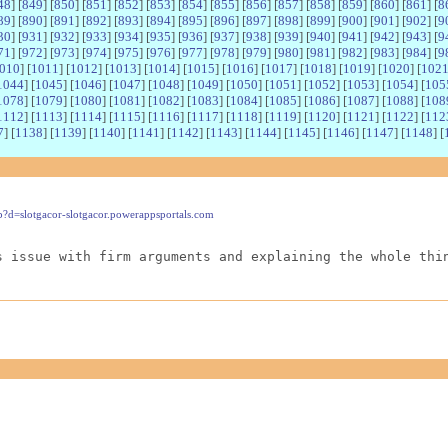
48
] [
849
] [
850
] [
851
] [
852
] [
853
] [
854
] [
855
] [
856
] [
857
] [
858
] [
859
] [
860
] [
861
] [
8
89
] [
890
] [
891
] [
892
] [
893
] [
894
] [
895
] [
896
] [
897
] [
898
] [
899
] [
900
] [
901
] [
902
] [
9
30
] [
931
] [
932
] [
933
] [
934
] [
935
] [
936
] [
937
] [
938
] [
939
] [
940
] [
941
] [
942
] [
943
] [
9
71
] [
972
] [
973
] [
974
] [
975
] [
976
] [
977
] [
978
] [
979
] [
980
] [
981
] [
982
] [
983
] [
984
] [
9
010
] [
1011
] [
1012
] [
1013
] [
1014
] [
1015
] [
1016
] [
1017
] [
1018
] [
1019
] [
1020
] [
102
1044
] [
1045
] [
1046
] [
1047
] [
1048
] [
1049
] [
1050
] [
1051
] [
1052
] [
1053
] [
1054
] [
105
1078
] [
1079
] [
1080
] [
1081
] [
1082
] [
1083
] [
1084
] [
1085
] [
1086
] [
1087
] [
1088
] [
108
1112
] [
1113
] [
1114
] [
1115
] [
1116
] [
1117
] [
1118
] [
1119
] [
1120
] [
1121
] [
1122
] [
112
7
] [
1138
] [
1139
] [
1140
] [
1141
] [
1142
] [
1143
] [
1144
] [
1145
] [
1146
] [
1147
] [
1148
] [
p?d=slotgacor-slotgacor.powerappsportals.com
s issue with firm arguments and explaining the whole thi