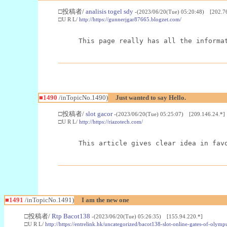
□投稿者/
analisis togel sdy
-(2023/06/20(Tue) 05:20:48) [202.76
□U R L/
http://https://gunnerjgar87665.blogzet.com/
This page really has all the informa
■1490
/inTopicNo.1490)
Just wanted to say Hello.
□投稿者/
slot gacor
-(2023/06/20(Tue) 05:25:07) [209.146.24.*]
□U R L/
http://https://riazotech.com/
This article gives clear idea in fav
■1491
/inTopicNo.1491)
I am the new one
□投稿者/
Rtp Bacot138
-(2023/06/20(Tue) 05:26:35) [155.94.220.*]
□U R L/
http://https://entrelink.hk/uncategorized/bacot138-slot-online-gates-of-olymp