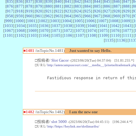
[
835
] [
836
] [
837
] [
838
] [
839
] [
840
] [
841
] [
842
] [
843
] [
844
] [
845
] [
846
] [
847
] [
8
[
876
] [
877
] [
878
] [
879
] [
880
] [
881
] [
882
] [
883
] [
884
] [
885
] [
886
] [
887
] [
888
] [
8
[
917
] [
918
] [
919
] [
920
] [
921
] [
922
] [
923
] [
924
] [
925
] [
926
] [
927
] [
928
] [
929
] [
9
[
958
] [
959
] [
960
] [
961
] [
962
] [
963
] [
964
] [
965
] [
966
] [
967
] [
968
] [
969
] [
970
] [
9
[
999
] [
1000
] [
1001
] [
1002
] [
1003
] [
1004
] [
1005
] [
1006
] [
1007
] [
1008
] [
1009
] [
1
[
1033
] [
1034
] [
1035
] [
1036
] [
1037
] [
1038
] [
1039
] [
1040
] [
1041
] [
1042
] [
1043
] [
[
1067
] [
1068
] [
1069
] [
1070
] [
1071
] [
1072
] [
1073
] [
1074
] [
1075
] [
1076
] [
1077
] [
[
1101
] [
1102
] [
1103
] [
1104
] [
1105
] [
1106
] [
1107
] [
1108
] [
1109
] [
1110
] [
1111
] [
[
1135
] [
1136
] [
113
■1481
/inTopicNo.1481)
Just wanted to say Hello.
□投稿者/
Slot Gacor
-(2023/06/20(Tue) 04:37:04) [51.81.255.*]
□U R L/
http://astencampuscourt.com/__media__/js/netsoltrademark.ph
Fastidious response in return of thi
■1482
/inTopicNo.1482)
I am the new one
□投稿者/
slot 5000
-(2023/06/20(Tue) 04:45:11) [196.244.4.*]
□U R L/
http://https://heylink.me/slotlimaribu/