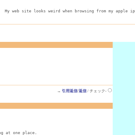
  My web site looks weird when browsing from my apple ip
→
引用返信
/
返信
/ チェック-
ng at one place.