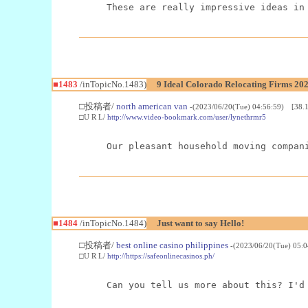
These are really impressive ideas in
■1483
/inTopicNo.1483)
9 Ideal Colorado Relocating Firms 20
□投稿者/
north american van
-(2023/06/20(Tue) 04:56:59) [38.1
□U R L/
http://www.video-bookmark.com/user/lynethrmr5
Our pleasant household moving compan
■1484
/inTopicNo.1484)
Just want to say Hello!
□投稿者/
best online casino philippines
-(2023/06/20(Tue) 05:
□U R L/
http://https://safeonlinecasinos.ph/
Can you tell us more about this? I'd