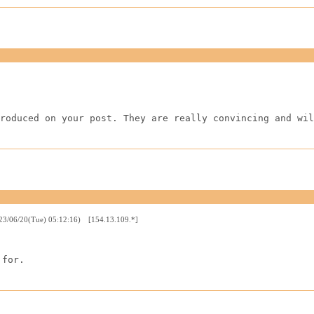
roduced on your post. They are really convincing and wil
23/06/20(Tue) 05:12:16) [154.13.109.*]
 for.