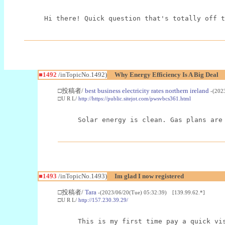
Hi there! Quick question that's totally off t
■1492
/inTopicNo.1492)
Why Energy Efficiency Is A Big Deal
□投稿者/
best business electricity rates northern ireland
-(202
□U R L/
http://https://public.sitejot.com/pwsvbcs361.html
Solar energy is clean. Gas plans are
■1493
/inTopicNo.1493)
Im glad I now registered
□投稿者/
Tara
-(2023/06/20(Tue) 05:32:39) [139.99.62.*]
□U R L/
http://157.230.39.29/
This is my first time pay a quick vi