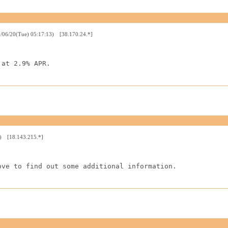
/06/20(Tue) 05:17:13) [38.170.24.*]
 at 2.9% APR.
1) [18.143.215.*]
ove to find out some additional information.