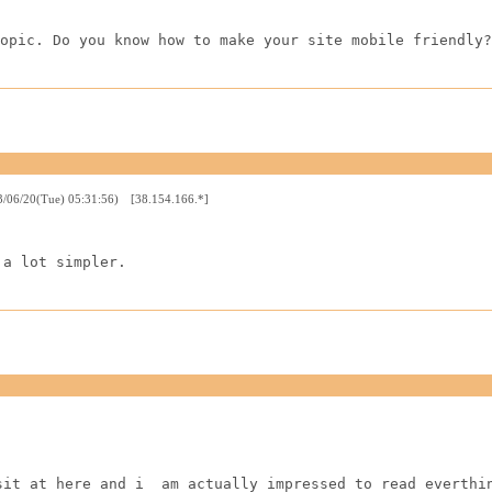
opic. Do you know how to make your site mobile friendly?
3/06/20(Tue) 05:31:56) [38.154.166.*]
 a lot simpler.
sit at here and i  am actually impressed to read everthi