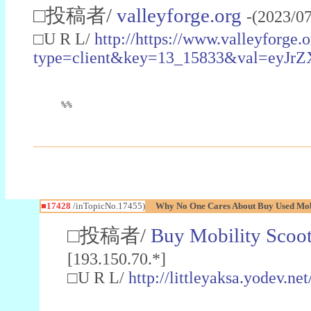
□投稿者/
valleyforge.org
-(2023/0
□U R L/
http://https://www.valleyforge.
type=client&key=13_15833&val=
%%
■17428
/inTopicNo.17455)
Why No One Cares About Buy Used Mob
□投稿者/
Buy Mobility Scoo
[193.150.70.*]
□U R L/
http://littleyaksa.yodev.