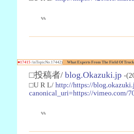
%%
■17415
/inTopicNo.17442)
What Experts From The Field Of Truck
□投稿者/
blog.Okazuki.jp
-(2
□U R L/
http://https://blog.okazu
canonical_uri=https://vimeo.com/
%%