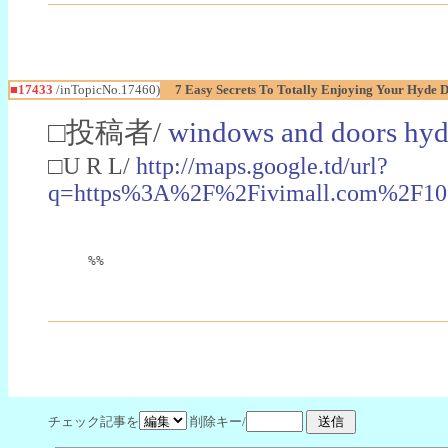
■17433
/inTopicNo.17460)
7 Easy Secrets To Totally Enjoying Your Hyde 
□投稿者/
windows and doors hy
□U R L/
http://maps.google.td/url?
q=https%3A%2F%2Fivimall.com%2F10
%%
チェック記事を
削除キー/