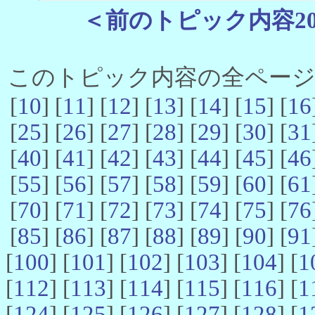
＜前のトピック内容2
このトピック内容の全ページ数 
[
10
] [
11
] [
12
] [
13
] [
14
] [
15
] [
16
[
25
] [
26
] [
27
] [
28
] [
29
] [
30
] [
31
[
40
] [
41
] [
42
] [
43
] [
44
] [
45
] [
46
[
55
] [
56
] [
57
] [
58
] [
59
] [
60
] [
61
[
70
] [
71
] [
72
] [
73
] [
74
] [
75
] [
76
[
85
] [
86
] [
87
] [
88
] [
89
] [
90
] [
91
[
100
] [
101
] [
102
] [
103
] [
104
] [
1
[
112
] [
113
] [
114
] [
115
] [
116
] [
1
[
124
] [
125
] [
126
] [
127
] [
128
] [
1