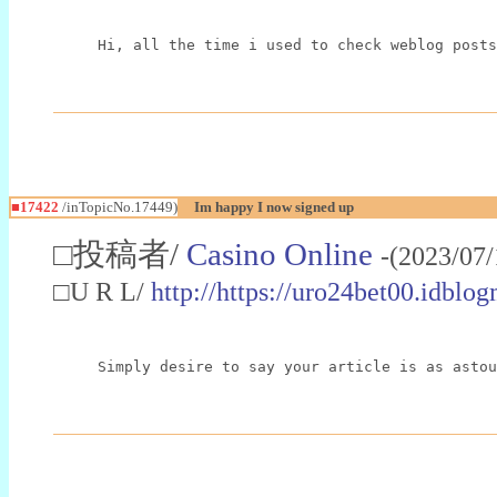
Hi, all the time i used to check weblog posts
■17422
/inTopicNo.17449)
Im happy I now signed up
□投稿者/
Casino Online
-(2023/07
□U R L/
http://https://uro24bet00.idbl
Simply desire to say your article is as astou