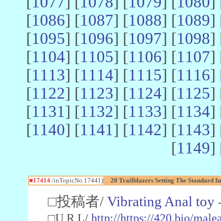
[
1077
] [
1078
] [
1079
] [
1080
] 
[
1086
] [
1087
] [
1088
] [
1089
] 
[
1095
] [
1096
] [
1097
] [
1098
] 
[
1104
] [
1105
] [
1106
] [
1107
] 
[
1113
] [
1114
] [
1115
] [
1116
] 
[
1122
] [
1123
] [
1124
] [
1125
] 
[
1131
] [
1132
] [
1133
] [
1134
] 
[
1140
] [
1141
] [
1142
] [
1143
] 
[
1149
] 
■17414
/inTopicNo.17441)
20 Trailblazers Setting The Standard I
□投稿者/
Vibrating Anal toy
□U R L/
http://https://420.bio/mal