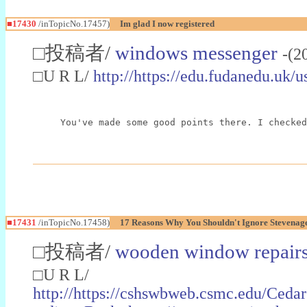
■17430
/inTopicNo.17457)
Im glad I now registered
□投稿者/
windows messenger
-(2
□U R L/
http://https://edu.fudanedu.uk/u
You've made some good points there. I checked
■17431
/inTopicNo.17458)
17 Reasons Why You Shouldn't Ignore Stevena
□投稿者/
wooden window repairs
□U R L/
http://https://cshswbweb.csmc.edu/C