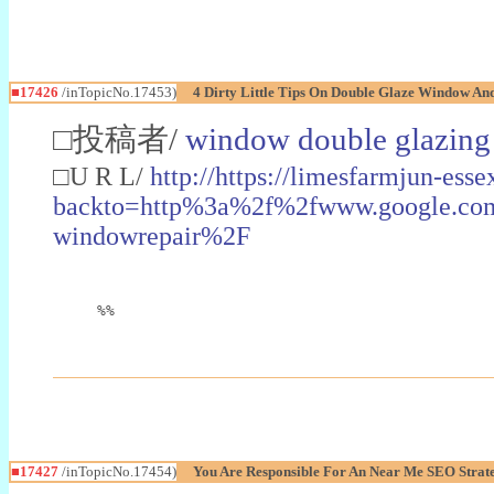
■17426
/inTopicNo.17453)
4 Dirty Little Tips On Double Glaze Window A
□投稿者/
window double glazing
□U R L/
http://https://limesfarmjun-ess
backto=http%3a%2f%2fwww.google.c
windowrepair%2F
%%
■17427
/inTopicNo.17454)
You Are Responsible For An Near Me SEO Stra