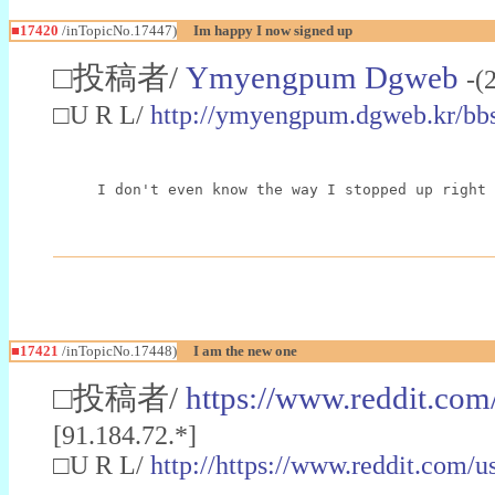
■17420
/inTopicNo.17447)
Im happy I now signed up
□投稿者/
Ymyengpum Dgweb
-(
□U R L/
http://ymyengpum.dgweb.kr/bb
I don't even know the way I stopped up right 
■17421
/inTopicNo.17448)
I am the new one
□投稿者/
https://www.reddit.com
[91.184.72.*]
□U R L/
http://https://www.reddit.com/u