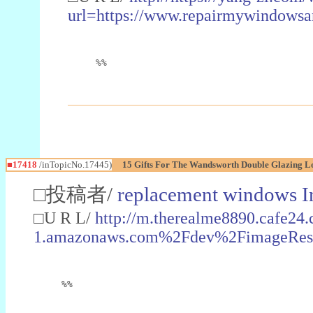
url=https://www.repairmywindowsa
%%
■17418
/inTopicNo.17445)
15 Gifts For The Wandsworth Double Glazing Lo
□投稿者/
replacement windows I
□U R L/
http://m.therealme8890.cafe2
1.amazonaws.com%2Fdev%2FimageRes
%%