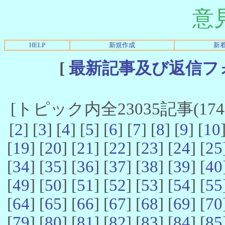
意
HELP
新規作成
新
[
最新記事及び返信フ
[トピック内全23035記事(17441
[
2
] [
3
] [
4
] [
5
] [
6
] [
7
] [
8
] [
9
] [
10
[
19
] [
20
] [
21
] [
22
] [
23
] [
24
] [
25
[
34
] [
35
] [
36
] [
37
] [
38
] [
39
] [
40
[
49
] [
50
] [
51
] [
52
] [
53
] [
54
] [
55
[
64
] [
65
] [
66
] [
67
] [
68
] [
69
] [
70
[
79
] [
80
] [
81
] [
82
] [
83
] [
84
] [
85