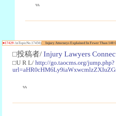
%%
■17429
/inTopicNo.17456)
Injury Attorneys Explained In Fewer Than 140 
□投稿者/
Injury Lawyers Connect
□U R L/
http://go.taocms.org/jump.php?
url=aHR0cHM6Ly9iaWxwcmlzZXIu
%%