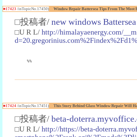
■17423
/inTopicNo.17450)
Window Repair Battersea Tips From The Most Ef
□投稿者/
new windows Battersea
□U R L/
http://himalayaenergy.com/__m
d=20.gregorinius.com%2Findex%2Fd
%%
■17424
/inTopicNo.17451)
This Story Behind Glass Window Repair Will H
□投稿者/
beta-doterra.myvoffice
□U R L/
http://https://beta-doterra.