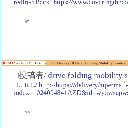
redirectBack=https://www.coveringth
%%
■17432
/inTopicNo.17459)
The History Of Drive Folding Mobility Scooter
□投稿者/
drive folding mobility 
□U R L/
http://https://delivery.hipermai
index=1024094841AZD&id=wyqwsup
%%