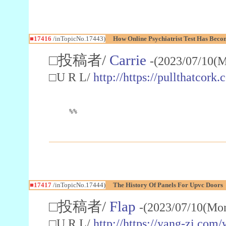
■17416
/inTopicNo.17443)
How Online Psychiatrist Test Has Beco
□投稿者/
Carrie
-(2023/07/10(M
□U R L/
http://https://pullthatcork.
%%
■17417
/inTopicNo.17444)
The History Of Panels For Upvc Doors
□投稿者/
Flap
-(2023/07/10(Mo
□U R L/
http://https://yang-zi.com