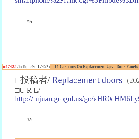
smartphone%2Frank.cgi%3Fmode%3D
%%
■17425
/inTopicNo.17452)
14 Cartoons On Replacement Upvc Door Panels 
□投稿者/
Replacement doors
-(20
□U R L/
http://tujuan.grogol.us/go/aHR
%%