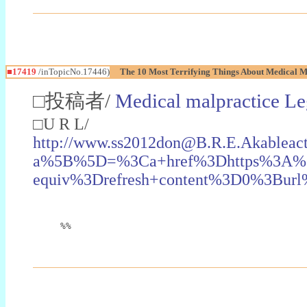
■17419
/inTopicNo.17446)
The 10 Most Terrifying Things About Medical M
□投稿者/
Medical malpractice Le
□U R L/
http://www.ss2012don@B.R.E.Akableact
a%5B%5D=%3Ca+href%3Dhttps%3A%2F
equiv%3Drefresh+content%3D0%3Bu
%%