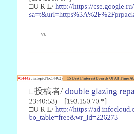
□U R L/
http://https://cse.google.ru
sa=t&url=https%3A%2F%2Fprpac
%%
■14442
/inTopicNo.14462)
15 Best Pinterest Boards Of All Time A
□投稿者/
double glazing repa
23:40:53) [193.150.70.*]
□U R L/
http://https://ad.infocloud
bo_table=free&wr_id=226273