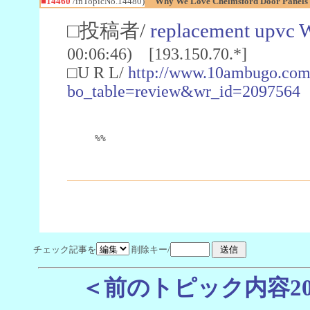
■14460
/inTopicNo.14480)
Why We Love Chelmsford Door Panels 
□投稿者/
replacement upvc 
00:06:46) [193.150.70.*]
□U R L/
http://www.10ambugo.com
bo_table=review&wr_id=2097564
%%
チェック記事を
削除キー/
＜前のトピック内容2