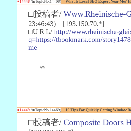
■14448
/inTopicNo.14468)
What Is Local SEO Expert Near Me? How
□投稿者/
Www.Rheinische-Gl
23:46:43) [193.150.70.*]
□U R L/
http://www.rheinische-glei
q=https://tbookmark.com/story1478
me
%%
■14449
/inTopicNo.14469)
10 Tips For Quickly Getting Window R
□投稿者/
Composite Doors 