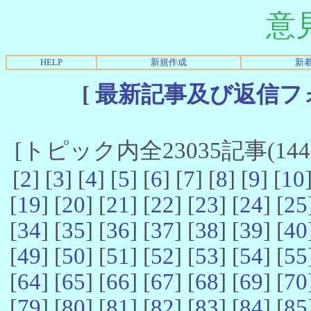
意
HELP
新規作成
新
[
最新記事及び返信フ
[トピック内全23035記事(14461
[
2
] [
3
] [
4
] [
5
] [
6
] [
7
] [
8
] [
9
] [
10
[
19
] [
20
] [
21
] [
22
] [
23
] [
24
] [
25
[
34
] [
35
] [
36
] [
37
] [
38
] [
39
] [
40
[
49
] [
50
] [
51
] [
52
] [
53
] [
54
] [
55
[
64
] [
65
] [
66
] [
67
] [
68
] [
69
] [
70
[
79
] [
80
] [
81
] [
82
] [
83
] [
84
] [
85