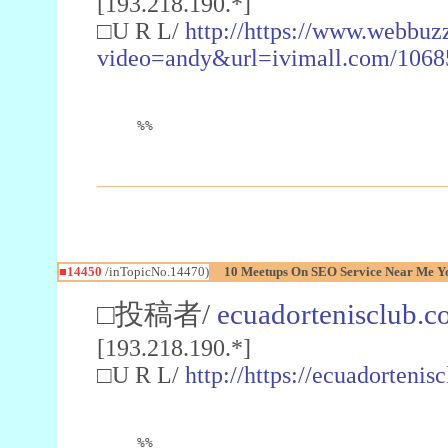
[193.218.190.*]
□U R L/
http://https://www.webbuz
video=andy&url=ivimall.com/106
%%
■14450
/inTopicNo.14470)
10 Meetups On SEO Service Near Me Yo
□投稿者/
ecuadortenisclub.
[193.218.190.*]
□U R L/
http://https://ecuadorten
%%