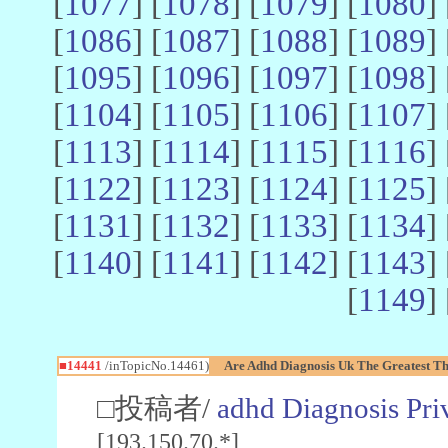
[
1077
] [
1078
] [
1079
] [
1080
] 
[
1086
] [
1087
] [
1088
] [
1089
] 
[
1095
] [
1096
] [
1097
] [
1098
] 
[
1104
] [
1105
] [
1106
] [
1107
] 
[
1113
] [
1114
] [
1115
] [
1116
] 
[
1122
] [
1123
] [
1124
] [
1125
] 
[
1131
] [
1132
] [
1133
] [
1134
] 
[
1140
] [
1141
] [
1142
] [
1143
] 
[
1149
] 
■14441
/inTopicNo.14461)
Are Adhd Diagnosis Uk The Greatest T
□投稿者/
adhd Diagnosis Pri
[193.150.70.*]