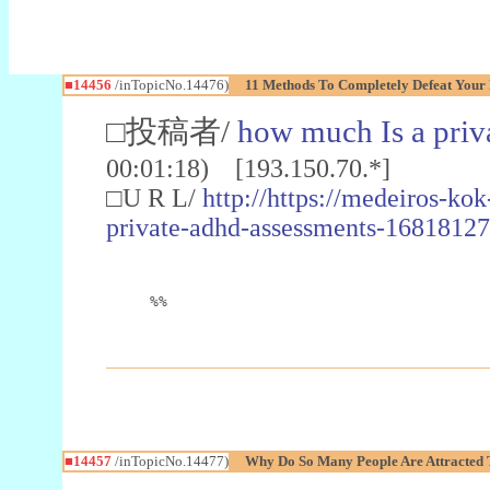
■14456
/inTopicNo.14476)
11 Methods To Completely Defeat Your
□投稿者/
how much Is a priv
00:01:18) [193.150.70.*]
□U R L/
http://https://medeiros-kok
private-adhd-assessments-16818127
%%
■14457
/inTopicNo.14477)
Why Do So Many People Are Attracted