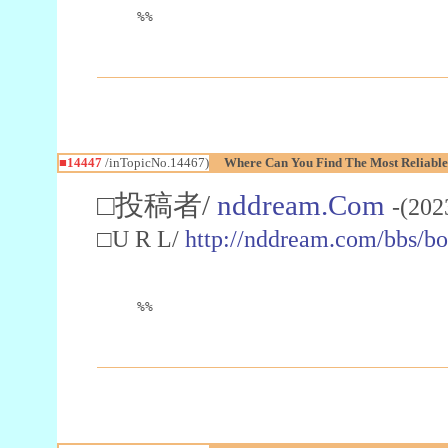
%%
■14447
/inTopicNo.14467)
Where Can You Find The Most Reliable 
□投稿者/
nddream.Com
-(202
□U R L/
http://nddream.com/bbs/b
%%