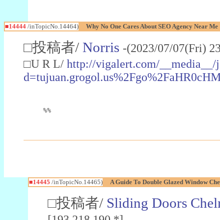
■14444
/inTopicNo.14464)
Why No One Cares About SEO Agency Near Me
□投稿者/
Norris
-(2023/07/07(Fri) 2
□U R L/
http://vigalert.com/__media__/
d=tujuan.grogol.us%2Fgo%2FaHR
%%
■14445
/inTopicNo.14465)
A Guide To Double Glazed Window Che
□投稿者/
Sliding Doors Che
[193.218.190.*]