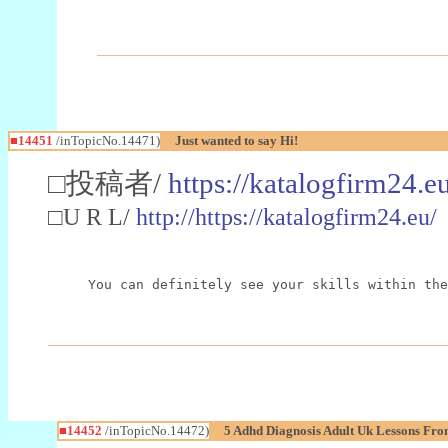
■14451
/inTopicNo.14471)
Just wanted to say Hi!
□投稿者/
https://katalogfirm24.e
□U R L/
http://https://katalogfirm24.eu/
You can definitely see your skills within the
■14452
/inTopicNo.14472)
5 Adhd Diagnosis Adult Uk Lessons Fro