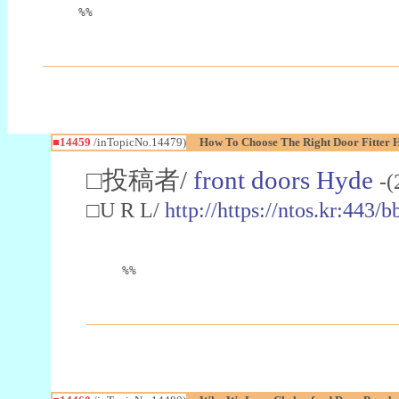
%%
■14459
/inTopicNo.14479)
How To Choose The Right Door Fitter 
□投稿者/
front doors Hyde
-(
□U R L/
http://https://ntos.kr:44
%%