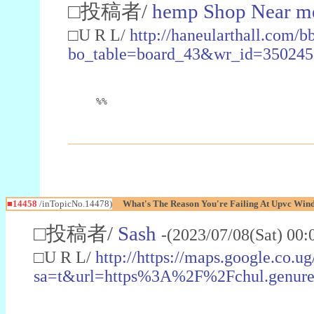
□投稿者/
hemp Shop Near m
□U R L/
http://haneularthall.com/b
bo_table=board_43&wr_id=350245
%%
■14458
/inTopicNo.14478)
What's The Reason You're Failing At Upvc Win
□投稿者/
Sash
-(2023/07/08(Sat) 00
□U R L/
http://https://maps.google.co.ug
sa=t&url=https%3A%2F%2Fchul.genure