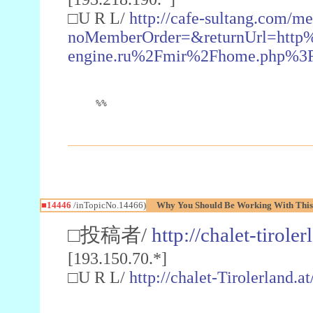
□U R L/
http://cafe-sultang.com/m
noMemberOrder=&returnUrl=http
engine.ru%2Fmir%2Fhome.php%
%%
■14446
/inTopicNo.14466)
Why You Should Be Working With This
□投稿者/
http://chalet-tiroler
[193.150.70.*]
□U R L/
http://chalet-Tirolerland.a