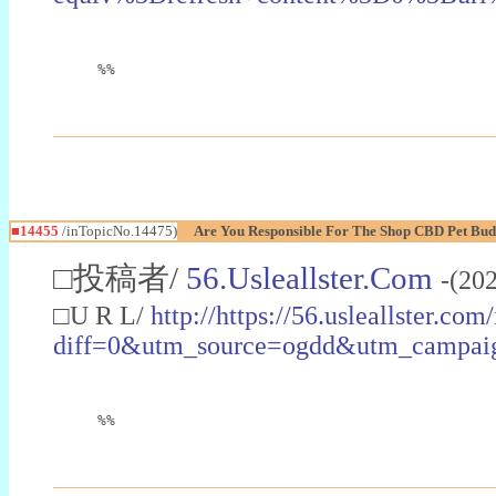
%%
■14455
/inTopicNo.14475)
Are You Responsible For The Shop CBD Pet Bud
□投稿者/
56.Usleallster.Com
-(20
□U R L/
http://https://56.usleallster.com
diff=0&utm_source=ogdd&utm_campa
%%