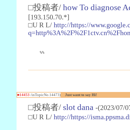
□投稿者/
how To diagnose A
[193.150.70.*]
□U R L/
http://https://www.google.
q=http%3A%2F%2F1ctv.cn%2Fho
%%
■14453
/inTopicNo.14473)
Just want to say Hi!
□投稿者/
slot dana
-(2023/07/0
□U R L/
http://https://isma.ppsma.d