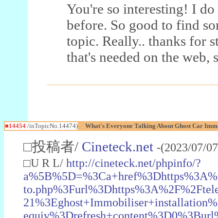
You're so interesting! I do
before. So good to find so
topic. Really.. thanks for s
that's needed on the web,
■14454
/inTopicNo.14474)
What's Everyone Talking About Ghost Car Imm
□投稿者/
Cineteck.net
-(2023/07/07
□U R L/
http://cineteck.net/phpinfo/?
a%5B%5D=%3Ca+href%3Dhttps%3A%2F
to.php%3Furl%3Dhttps%3A%2F%2Fteleg
21%3Eghost+Immobiliser+installati
equiv%3Drefresh+content%3D0%3Bur