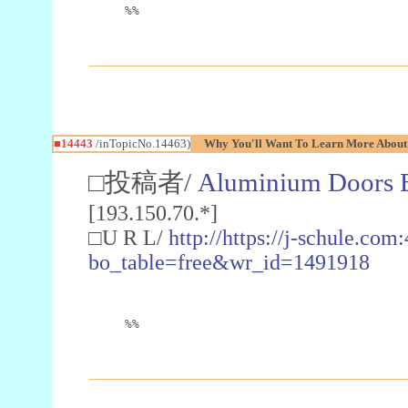
%%
■14443
/inTopicNo.14463)
Why You'll Want To Learn More About
□投稿者/
Aluminium Doors B
[193.150.70.*]
□U R L/
http://https://j-schule.co
bo_table=free&wr_id=1491918
%%