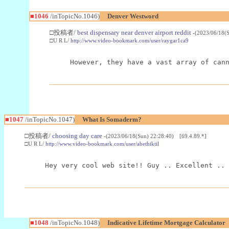
■1046
/inTopicNo.1046)
Denver Westword
□投稿者/
best dispensary near denver airport reddit
-(2023/06/18(
□U R L/
http://www.video-bookmark.com/user/raygar1ca9
However, they have a vast array of can
■1047
/inTopicNo.1047)
What Is Somaderm?
□投稿者/
choosing day care
-(2023/06/18(Sun) 22:28:40) [69.4.89.*]
□U R L/
http://www.video-bookmark.com/user/abethiktil
Hey very cool web site!! Guy .. Excellent .. 
■1048
/inTopicNo.1048)
Indicative Lifetime Mortgage Calculator