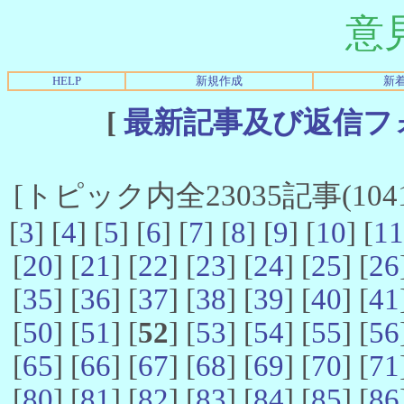
意
HELP
新規作成
新
[
最新記事及び返信フ
[トピック内全23035記事(1041-
[
3
] [
4
] [
5
] [
6
] [
7
] [
8
] [
9
] [
10
] [
11
[
20
] [
21
] [
22
] [
23
] [
24
] [
25
] [
26
[
35
] [
36
] [
37
] [
38
] [
39
] [
40
] [
41
[
50
] [
51
] [
52
] [
53
] [
54
] [
55
] [
56
[
65
] [
66
] [
67
] [
68
] [
69
] [
70
] [
71
[
80
] [
81
] [
82
] [
83
] [
84
] [
85
] [
86