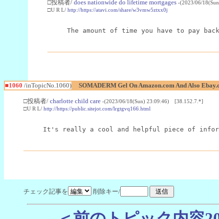
□投稿者/
does nationwide do lifetime mortgages
-(2023/06/18(Sun
□U R L/
http://https://atavi.com/share/w3vmw5ztxx0j
The amount of time you have to pay bac
■1060
/inTopicNo.1060)
SOMADERM Gel On Amazon.com And Also Ebay.co
□投稿者/
charlotte child care
-(2023/06/18(Sun) 23:09:46) [38.152.7.*]
□U R L/
http://https://public.sitejot.com/lrgtgvq166.html
It's really a cool and helpful piece of infor
チェック記事を
削除キー/
＜前のトピック内容2