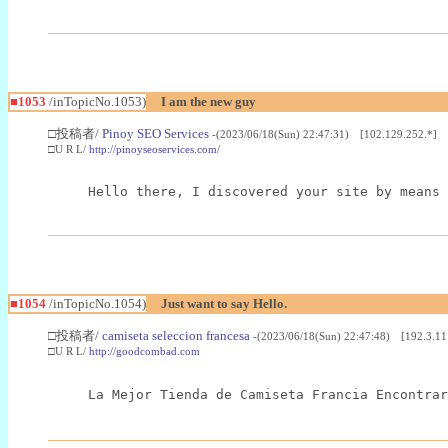
■1053
/inTopicNo.1053)
I am the new guy
□投稿者/
Pinoy SEO Services
-(2023/06/18(Sun) 22:47:31) [102.129.252.*]
□U R L/
http://pinoyseoservices.com/
Hello there, I discovered your site by means 
■1054
/inTopicNo.1054)
Just want to say Hello.
□投稿者/
camiseta seleccion francesa
-(2023/06/18(Sun) 22:47:48) [192.3.11
□U R L/
http://goodcombad.com
La Mejor Tienda de Camiseta Francia Encontra