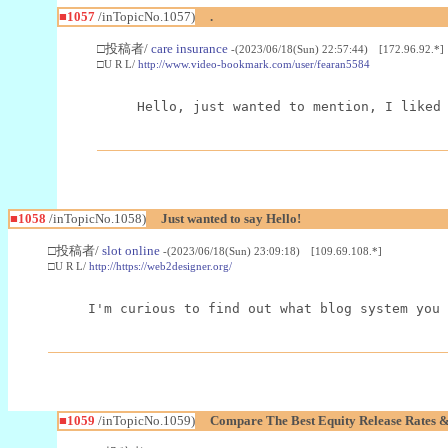
■1057
/inTopicNo.1057)
.
□投稿者/
care insurance
-(2023/06/18(Sun) 22:57:44) [172.96.92.*]
□U R L/
http://www.video-bookmark.com/user/fearan5584
Hello, just wanted to mention, I liked
■1058
/inTopicNo.1058)
Just wanted to say Hello!
□投稿者/
slot online
-(2023/06/18(Sun) 23:09:18) [109.69.108.*]
□U R L/
http://https://web2designer.org/
I'm curious to find out what blog system you 
■1059
/inTopicNo.1059)
Compare The Best Equity Release Rates &