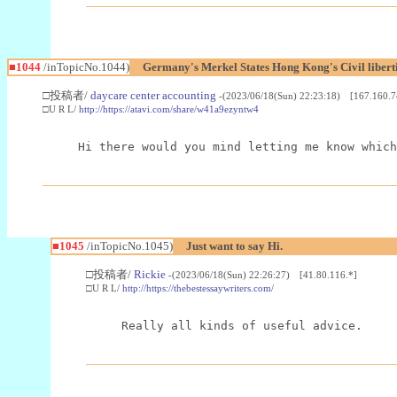
■1044
/inTopicNo.1044)
Germany's Merkel States Hong Kong's Civil liberti
□投稿者/
daycare center accounting
-(2023/06/18(Sun) 22:23:18) [167.160.7
□U R L/
http://https://atavi.com/share/w41a9ezyntw4
Hi there would you mind letting me know which
■1045
/inTopicNo.1045)
Just want to say Hi.
□投稿者/
Rickie
-(2023/06/18(Sun) 22:26:27) [41.80.116.*]
□U R L/
http://https://thebestessaywriters.com/
Really all kinds of useful advice.