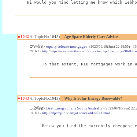
Hi would you mind letting me know which webho
■1042
/inTopicNo.1042)
Age Space Elderly Care Advice
□投稿者/
equity release mortgages
-(2023/06/18(Sun) 22:18:55) [3
□U R L/
http://https://www.netvibes.com/subscribe.php?preconfig=9fb0
To that extent, RIO mortgages work in 
■1043
/inTopicNo.1043)
Why Is Solar Energy Renewable?
□投稿者/
Best Energy Plans South Australia
-(2023/06/18(Sun) 22:
□U R L/
http://https://public.sitejot.com/zkdikce744.html
Below you find the currently cheapest 