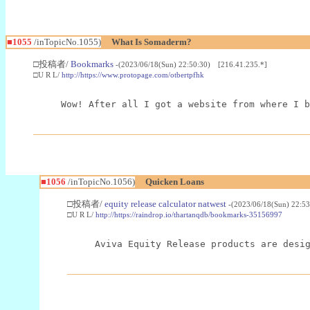
■1055
/inTopicNo.1055)
What Is Somaderm?
□投稿者/
Bookmarks
-(2023/06/18(Sun) 22:50:30) [216.41.235.*]
□U R L/
http://https://www.protopage.com/otbertpfhk
Wow! After all I got a website from where I b
■1056
/inTopicNo.1056)
Quicken Loans
□投稿者/
equity release calculator natwest
-(2023/06/18(Sun) 22:5
□U R L/
http://https://raindrop.io/thartanqdb/bookmarks-35156997
Aviva Equity Release products are desi