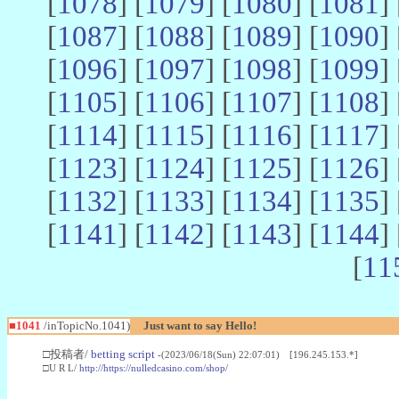
[
1078
] [
1079
] [
1080
] [
1081
] 
[
1087
] [
1088
] [
1089
] [
1090
] 
[
1096
] [
1097
] [
1098
] [
1099
] 
[
1105
] [
1106
] [
1107
] [
1108
] 
[
1114
] [
1115
] [
1116
] [
1117
] 
[
1123
] [
1124
] [
1125
] [
1126
] 
[
1132
] [
1133
] [
1134
] [
1135
] 
[
1141
] [
1142
] [
1143
] [
1144
] 
[
11
■1041
/inTopicNo.1041)
Just want to say Hello!
□投稿者/
betting script
-(2023/06/18(Sun) 22:07:01) [196.245.153.*]
□U R L/
http://https://nulledcasino.com/shop/