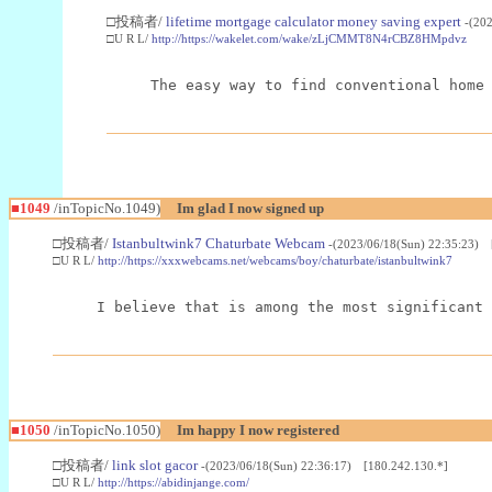
□投稿者/
lifetime mortgage calculator money saving expert
-(20
□U R L/
http://https://wakelet.com/wake/zLjCMMT8N4rCBZ8HMpdvz
The easy way to find conventional home
■1049
/inTopicNo.1049)
Im glad I now signed up
□投稿者/
Istanbultwink7 Chaturbate Webcam
-(2023/06/18(Sun) 22:35:23) 
□U R L/
http://https://xxxwebcams.net/webcams/boy/chaturbate/istanbultwink7
I believe that is among the most significant 
■1050
/inTopicNo.1050)
Im happy I now registered
□投稿者/
link slot gacor
-(2023/06/18(Sun) 22:36:17) [180.242.130.*]
□U R L/
http://https://abidinjange.com/