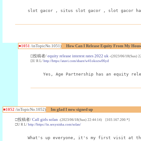
slot gacor , situs slot gacor , slot gacor ha
■1051
/inTopicNo.1051)
How Can I Release Equity From My Hous
□投稿者/
equity release interest rates 2022 uk
-(2023/06/18(Sun) 2
□U R L/
http://https://atavi.com/share/w41okozw06yd
Yes, Age Partnership has an equity rel
■1052
/inTopicNo.1052)
Im glad I now signed up
□投稿者/
Call girls solan
-(2023/06/18(Sun) 22:44:14) [103.167.200.*]
□U R L/
http://https://in.sexynisha.com/solan/
What's up everyone, it's my first visit at th