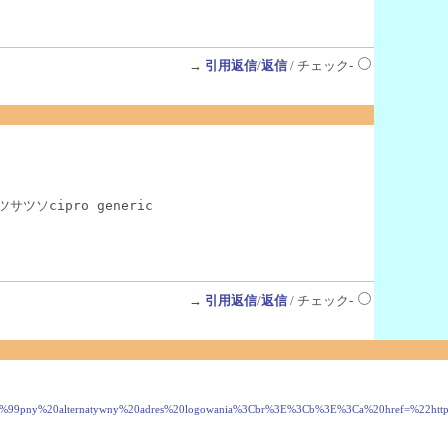
→
引用返信
/
返信
/ チェック-
ッツサツソcipro generic

→
引用返信
/
返信
/ チェック-
ny%20alternatywny%20adres%20logowania%3Cbr%3E%3Cb%3E%3Ca%20href=%22https://w