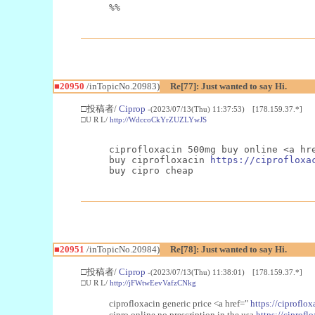
%%
■20950
/inTopicNo.20983)
Re[77]: Just wanted to say Hi.
□投稿者/
Ciprop
-(2023/07/13(Thu) 11:37:53) [178.159.37.*]
□U R L/
http://WdccoCkYrZUZLYwJS
ciprofloxacin 500mg buy online <a hr
buy ciprofloxacin 
https://ciprofloxa
buy cipro cheap
■20951
/inTopicNo.20984)
Re[78]: Just wanted to say Hi.
□投稿者/
Ciprop
-(2023/07/13(Thu) 11:38:01) [178.159.37.*]
□U R L/
http://jFWtwEevVafzCNkg
ciprofloxacin generic price <a href="
https://ciproflox
cipro online no prescription in the usa
https://ciproflo