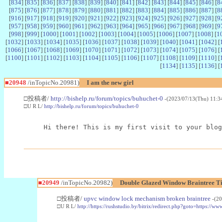
[
834
] [
835
] [
836
] [
837
] [
838
] [
839
] [
840
] [
841
] [
842
] [
843
] [
844
] [
845
] [
846
] [
8
[
875
] [
876
] [
877
] [
878
] [
879
] [
880
] [
881
] [
882
] [
883
] [
884
] [
885
] [
886
] [
887
] [
8
[
916
] [
917
] [
918
] [
919
] [
920
] [
921
] [
922
] [
923
] [
924
] [
925
] [
926
] [
927
] [
928
] [
9
[
957
] [
958
] [
959
] [
960
] [
961
] [
962
] [
963
] [
964
] [
965
] [
966
] [
967
] [
968
] [
969
] [
9
[
998
] [
999
] [
1000
] [
1001
] [
1002
] [
1003
] [
1004
] [
1005
] [
1006
] [
1007
] [
1008
] [
1
[
1032
] [
1033
] [
1034
] [
1035
] [
1036
] [
1037
] [
1038
] [
1039
] [
1040
] [
1041
] [
1042
] [
[
1066
] [
1067
] [
1068
] [
1069
] [
1070
] [
1071
] [
1072
] [
1073
] [
1074
] [
1075
] [
1076
] [
[
1100
] [
1101
] [
1102
] [
1103
] [
1104
] [
1105
] [
1106
] [
1107
] [
1108
] [
1109
] [
1110
] [
[
1134
] [
1135
] [
1136
] [
■20948
/inTopicNo.20981)
I am the new girl
□投稿者/
http://bishelp.ru/forum/topics/buhuchet-0
-(2023/07/13(Thu) 11:3
□U R L/
http://bishelp.ru/forum/topics/buhuchet-0
Hi there! This is my first visit to your blog
■20949
/inTopicNo.20982)
Double Glazed Window Braintree Ti
□投稿者/
upvc window lock mechanism broken braintree
-(2
□U R L/
http://https://rushstudio.by/bitrix/redirect.php?goto=https: