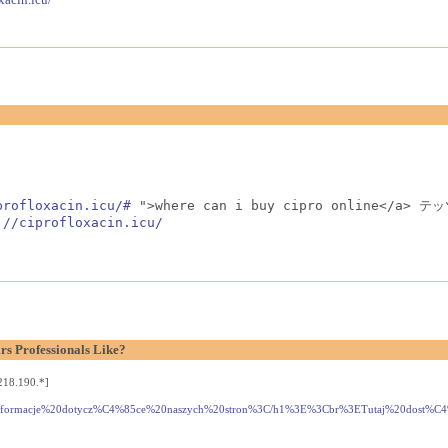
profloxacin.icu/#
 ">where can i buy cipro online</a> テ
://ciprofloxacin.icu/
s Professionals Like?
218.190.*]
macje%20dotycz%C4%85ce%20naszych%20stron%3C/h1%3E%3Cbr%3ETutaj%20dost%C4%99p