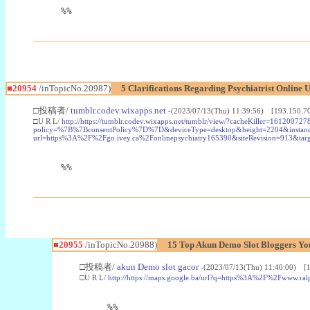
%%
■20954
/inTopicNo.20987)
5 Clarifications Regarding Psychiatrist Online 
□投稿者/
tumblr.codev.wixapps.net
-(2023/07/13(Thu) 11:39:56) [193.150.70
□U R L/
http://https://tumblr.codev.wixapps.net/tumblr/view/?cacheKiller=
policy=%7B%7BconsentPolicy%7D%7D&deviceType=desktop&height=2204&
url=https%3A%2F%2Fgo.ivey.ca%2Fonlinepsychiatry165390&siteRevision=913&ta
%%
■20955
/inTopicNo.20988)
15 Top Akun Demo Slot Bloggers Yo
□投稿者/
akun Demo slot gacor
-(2023/07/13(Thu) 11:40:00) [1
□U R L/
http://https://maps.google.ba/url?q=https%3A%2F%2Fwww.
%%