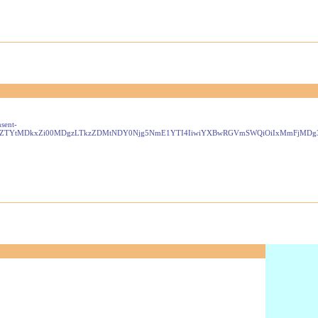
sent-
ZjE2NDYwZTYtMDkxZi00MDgzLTkzZDMtNDY0Njg5NmE1YTI4IiwiYXBwRGVmSWQiOiIxMmFjM