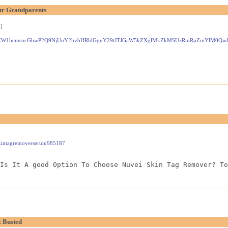
ur Grandparents
]
W1hcmsucGhwP2Q9NjUuY2hvbHRldGguY29tJTJGaW5kZXglMkZkMSUzRmRpZmYlM0QwJTI
fyskintagremoverserum985187
Is It A good Option To Choose Nuvei Skin Tag Remover? To
: Busted