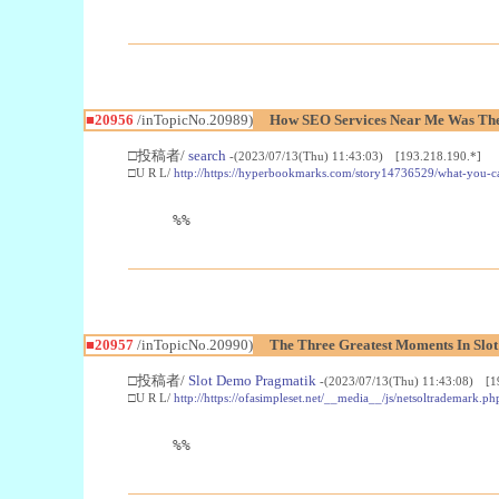
■20956
/inTopicNo.20989)
How SEO Services Near Me Was The
□投稿者/
search
-(2023/07/13(Thu) 11:43:03) [193.218.190.*]
□U R L/
http://https://hyperbookmarks.com/story14736529/what-you-ca
%%
■20957
/inTopicNo.20990)
The Three Greatest Moments In Slo
□投稿者/
Slot Demo Pragmatik
-(2023/07/13(Thu) 11:43:08) [1
□U R L/
http://https://ofasimpleset.net/__media__/js/netsoltrademark.
%%