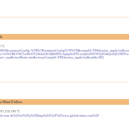
Uk
.*]
1612007278005&commonConfig=%7B%7BcommonConfig%7D%7D&compId=TPASection_iqqdo1ni&con
instance=G5bYBkVWC5w8hYiY2iJtAa3JUARk9PZLJsqfpjSoF9Y.eyJpbnN0YW5jZUlkIjoi
rget=_top&viewMode=site&viewerCompId=TPASection_iqqdo1ni&width=982
u Must Follow
93.218.190.*]
ralph-rose.de%2Furl%3Fq%3Dhttps%3A%2F%2Fwww.global-titans.com%2F