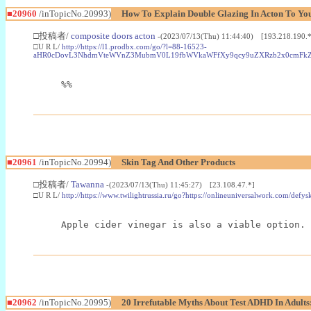
■20960
/inTopicNo.20993)
How To Explain Double Glazing In Acton To Yo
□投稿者/
composite doors acton
-(2023/07/13(Thu) 11:44:40) [193.218.190.*
□U R L/
http://https://l1.prodbx.com/go/?l=88-16523-
aHR0cDovL3NhdmVteWVnZ3MubmV0L19fbWVkaWFfXy9qcy9uZXRzb2x0cmFkZ
%%
■20961
/inTopicNo.20994)
Skin Tag And Other Products
□投稿者/
Tawanna
-(2023/07/13(Thu) 11:45:27) [23.108.47.*]
□U R L/
http://https://www.twilightrussia.ru/go?https://onlineuniversalwork.com/de
Apple cider vinegar is also a viable option. 
■20962
/inTopicNo.20995)
20 Irrefutable Myths About Test ADHD In Adults