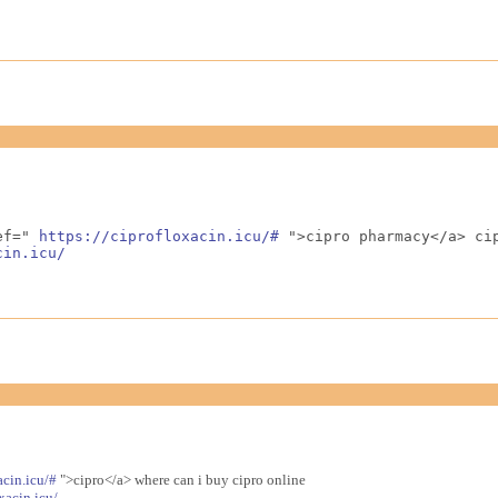
ef=" 
https://ciprofloxacin.icu/#
 ">cipro pharmacy</a> cip
cin.icu/
acin.icu/#
">cipro</a> where can i buy cipro online
xacin.icu/