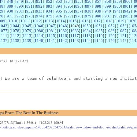
47
] [
848
] [
849
] [
850
] [
851
] [
852
] [
853
] [
854
] [
855
] [
856
] [
857
] [
858
] [
859
] [
860
] [
8
88
] [
889
] [
890
] [
891
] [
892
] [
893
] [
894
] [
895
] [
896
] [
897
] [
898
] [
899
] [
900
] [
901
] [
9
29
] [
930
] [
931
] [
932
] [
933
] [
934
] [
935
] [
936
] [
937
] [
938
] [
939
] [
940
] [
941
] [
942
] [
9
70
] [
971
] [
972
] [
973
] [
974
] [
975
] [
976
] [
977
] [
978
] [
979
] [
980
] [
981
] [
982
] [
983
] [
9
009
] [
1010
] [
1011
] [
1012
] [
1013
] [
1014
] [
1015
] [
1016
] [
1017
] [
1018
] [
1019
] [
1020
1043
] [
1044
] [
1045
] [
1046
] [
1047
] [
1048
] [
1049
] [
1050
] [
1051
] [
1052
] [
1053
] [
105
1077
] [
1078
] [
1079
] [
1080
] [
1081
] [
1082
] [
1083
] [
1084
] [
1085
] [
1086
] [
1087
] [
108
1111
] [
1112
] [
1113
] [
1114
] [
1115
] [
1116
] [
1117
] [
1118
] [
1119
] [
1120
] [
1121
] [
112
1137
] [
1138
] [
1139
] [
1140
] [
1141
] [
1142
] [
1143
] [
1144
] [
1145
] [
1146
] [
1147
] [
114
4:57) [81.177.3.*]
! We are a team of volunteers and starting a new initiat
ps From The Best In The Business
023/07/13(Thu) 11:36:01) [193.218.190.*]
//www.hotfrog.co.uk/company/1485547393347584/braintree-window-and-door-repairs/braintree/gla