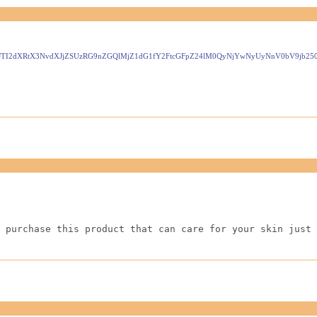
2dXRtX3NvdXJjZSUzRG9nZGQlMjZ1dG1fY2FtcGFpZ24lM0QyNjYwNyUyNnV0bV9jb250
 purchase this product that can care for your skin just 