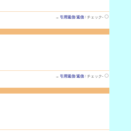
→
引用返信
/
返信
/ チェック-
→
引用返信
/
返信
/ チェック-