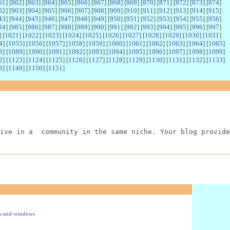
61
] [
862
] [
863
] [
864
] [
865
] [
866
] [
867
] [
868
] [
869
] [
870
] [
871
] [
872
] [
873
] [
874
]
02
] [
903
] [
904
] [
905
] [
906
] [
907
] [
908
] [
909
] [
910
] [
911
] [
912
] [
913
] [
914
] [
915
]
43
] [
944
] [
945
] [
946
] [
947
] [
948
] [
949
] [
950
] [
951
] [
952
] [
953
] [
954
] [
955
] [
956
]
84
] [
985
] [
986
] [
987
] [
988
] [
989
] [
990
] [
991
] [
992
] [
993
] [
994
] [
995
] [
996
] [
997
]
] [
1021
] [
1022
] [
1023
] [
1024
] [
1025
] [
1026
] [
1027
] [
1028
] [
1029
] [
1030
] [
1031
]
4
] [
1055
] [
1056
] [
1057
] [
1058
] [
1059
] [
1060
] [
1061
] [
1062
] [
1063
] [
1064
] [
1065
]
8
] [
1089
] [
1090
] [
1091
] [
1092
] [
1093
] [
1094
] [
1095
] [
1096
] [
1097
] [
1098
] [
1099
]
2
] [
1123
] [
1124
] [
1125
] [
1126
] [
1127
] [
1128
] [
1129
] [
1130
] [
1131
] [
1132
] [
1133
]
8
] [
1149
] [
1150
] [
1151
]
ive in a  community in the same niche. Your blog provide
ss-and-windows