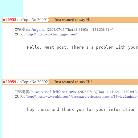
■20958
/inTopicNo.20991)
Just wanted to say Hi.
□投稿者/
Angelia
-(2023/07/13(Thu) 11:44:03) [134.236.81.*]
□U R L/
http://https://www.bettinggtm.com/
Hello, Neat post. There's a problem with your
■20959
/inTopicNo.20992)
Just wanted to say Hi!
□投稿者/
how to use lifelife sex toys
-(2023/07/13(Thu) 11:44:12) [139.99.3.
□U R L/
http://https://www.reddit.com/r/bestsextoyreviews/comments/14wiug5/mind
hey there and thank you for your information 