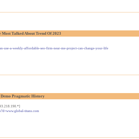
 Most Talked About Trend Of 2023
n-use-a-weekly-affordable-seo-firm-near-me-project-can-change-your-life
t Demo Pragmatic History
93.218.190.*]
php?d=www.global-titans.com