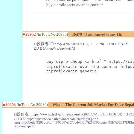
buy ciprofloxacin over the counter
■20952
/inTopicNo.20985)
Re[79]: Just wanted to say Hi.
□投稿者/
Ciprop
-(2023/07/13(Thu) 11:38:28) [178.159.37.*]
□U R L/
http://ppJpgwkyfIAJ
buy cipro cheap <a href=" 
https://ci
ciprofloxacin over the counter 
https
ciprofloxacin generic
■20953
/inTopicNo.20986)
What's The Current Job Market For Door Repair
□投稿者/
https://www.dailypioneer.com/
-(2023/07/13(Thu) 11:39:50) [193.
□U R L/
http://https://www.dailypioneer.com/cms/login.php?
msg=%3Cbody%20bgcolor=FF0000%3C/body%3E%20%3Ccenter%3E%3Ch1%3EInfor
windowrepair/