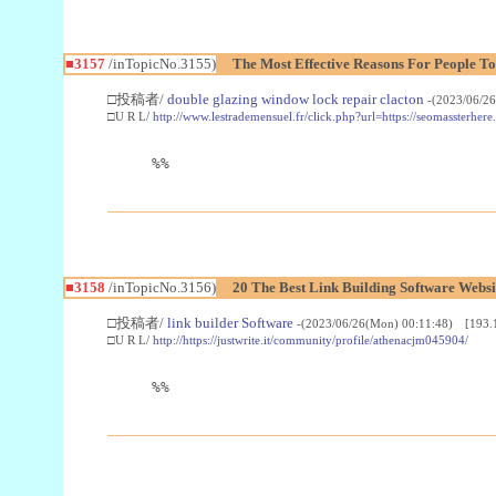
■3157
/inTopicNo.3155)
The Most Effective Reasons For People T
□投稿者/
double glazing window lock repair clacton
-(2023/06/2
□U R L/
http://www.lestrademensuel.fr/click.php?url=https://seomassterhe
%%
■3158
/inTopicNo.3156)
20 The Best Link Building Software Websi
□投稿者/
link builder Software
-(2023/06/26(Mon) 00:11:48) [193.
□U R L/
http://https://justwrite.it/community/profile/athenacjm045904/
%%