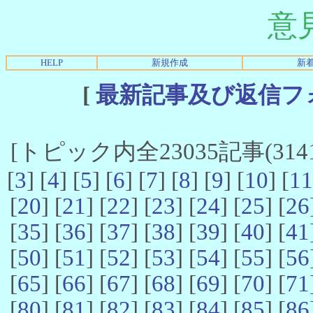
意
HELP
新規作成
新
[
最新記事及び返信フ
[トピック内全23035記事(3141-
[
3
] [
4
] [
5
] [
6
] [
7
] [
8
] [
9
] [
10
] [
11
[
20
] [
21
] [
22
] [
23
] [
24
] [
25
] [
26
[
35
] [
36
] [
37
] [
38
] [
39
] [
40
] [
41
[
50
] [
51
] [
52
] [
53
] [
54
] [
55
] [
56
[
65
] [
66
] [
67
] [
68
] [
69
] [
70
] [
71
[
80
] [
81
] [
82
] [
83
] [
84
] [
85
] [
86