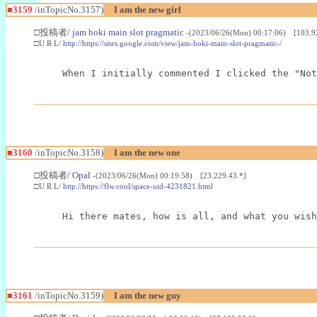
■3159
/inTopicNo.3157)
I am the new girl
□投稿者/
jam hoki main slot pragmatic
-(2023/06/26(Mon) 00:17:06) [103.9
□U R L/
http://https://sites.google.com/view/jam-hoki-main-slot-pragmatic-/
When I initially commented I clicked the "Not
■3160
/inTopicNo.3158)
I am the new one
□投稿者/
Opal
-(2023/06/26(Mon) 00:19:58) [23.229.43.*]
□U R L/
http://https://flw.cool/space-uid-4231821.html
Hi there mates, how is all, and what you wish
■3161
/inTopicNo.3159)
I am the new guy