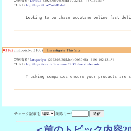
□投稿者/
Davida
-(2023/06/26(Mon) 00:22:13) [37.139.53.*]
□U R L/
http://https://t.co/YniG08aIaT
Looking to purchase accutane online fast deli
■3162
/inTopicNo.3160)
Investigate This Site
□投稿者/
Jacquelyn
-(2023/06/26(Mon) 00:30:08) [191.102.131.*]
□U R L/
http://https://airsoftc3.com/user/86395/houstonbocosta
Trucking companies ensure your products are s
チェック記事を
削除キー/
＜前のトピック内容2