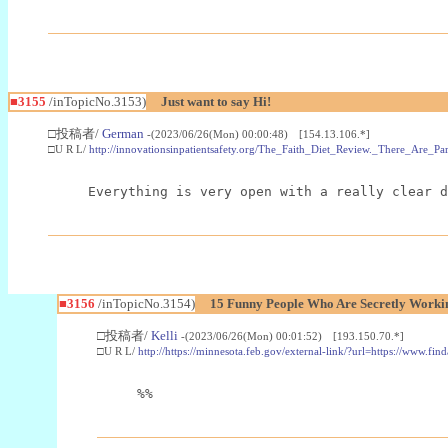
■3155
/inTopicNo.3153)
Just want to say Hi!
□投稿者/
German
-(2023/06/26(Mon) 00:00:48) [154.13.106.*]
□U R L/
http://innovationsinpatientsafety.org/The_Faith_Diet_Review._There_Are
Everything is very open with a really clear d
■3156
/inTopicNo.3154)
15 Funny People Who Are Secretly Worki
□投稿者/
Kelli
-(2023/06/26(Mon) 00:01:52) [193.150.70.*]
□U R L/
http://https://minnesota.feb.gov/external-link/?url=https://www
%%