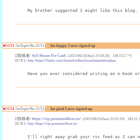
My brother suggested I might like this blog. 
■3153
/inTopicNo.3151)
Im happy I now signed up
□投稿者/
Sell House For Cash
-(2023/06/25(Sun) 23:50:20) [38.152.7.*]
□U R L/
http://https://Giphy.com/channel/sellmyhousefastpittsburghpa
Have you ever considered writing an e-book or
■3154
/inTopicNo.3152)
Im glad I now signed up
□投稿者/
https://vip.premium4best.eu/
-(2023/06/25(Sun) 23:55:19) [83.21.
□U R L/
http://https://vip.premium4best.eu/
I'll right away grab your rss feed as I can n