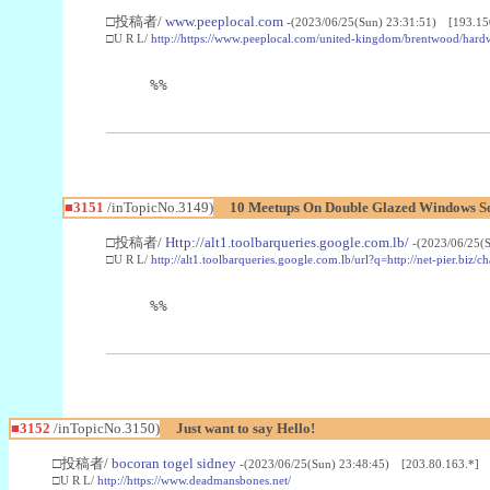
□投稿者/
www.peeplocal.com
-(2023/06/25(Sun) 23:31:51) [193.15
□U R L/
http://https://www.peeplocal.com/united-kingdom/brentwood/har
%%
■3151
/inTopicNo.3149)
10 Meetups On Double Glazed Windows So
□投稿者/
Http://alt1.toolbarqueries.google.com.lb/
-(2023/06/25(
□U R L/
http://alt1.toolbarqueries.google.com.lb/url?q=http://net-pier.
%%
■3152
/inTopicNo.3150)
Just want to say Hello!
□投稿者/
bocoran togel sidney
-(2023/06/25(Sun) 23:48:45) [203.80.163.*]
□U R L/
http://https://www.deadmansbones.net/