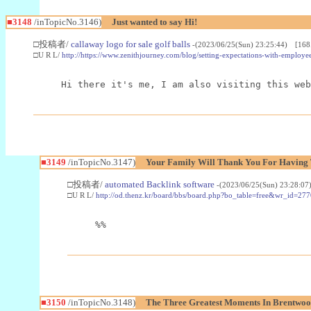
■3148
/inTopicNo.3146)
Just wanted to say Hi!
□投稿者/
callaway logo for sale golf balls
-(2023/06/25(Sun) 23:25:44) [168
□U R L/
http://https://www.zenithjourney.com/blog/setting-expectations-with-employee
Hi there it's me, I am also visiting this web
■3149
/inTopicNo.3147)
Your Family Will Thank You For Having 
□投稿者/
automated Backlink software
-(2023/06/25(Sun) 23:28:07
□U R L/
http://od.thenz.kr/board/bbs/board.php?bo_table=free&wr_id=27
%%
■3150
/inTopicNo.3148)
The Three Greatest Moments In Brentwoo