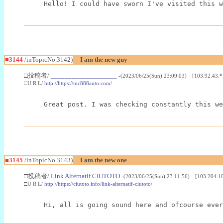
Hello! I could have sworn I've visited this w
■3144
/inTopicNo.3142)
I am the new guy
□投稿者/
___________________
-(2023/06/25(Sun) 23:09:03) [103.92.43.*
□U R L/
http://https://mc888auto.com/
Great post. I was checking constantly this we
■3145
/inTopicNo.3143)
I am the new one
□投稿者/
Link Alternatif CIUTOTO
-(2023/06/25(Sun) 23:11:56) [103.204.1
□U R L/
http://https://ciutoto.info/link-alternatif-ciutoto/
Hi, all is going sound here and ofcourse ever