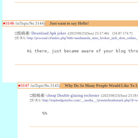
■3146
/inTopicNo.3144)
Just want to say Hello!
□投稿者/
Download Apk joker
-(2023/06/25(Sun) 23:17:46) [34.87.174.*]
□U R L/
http://procesal.cl/index.php?title=tandatanda_situs_broker_judi_slots_onlin
Hi there, just became aware of your blog thro
■3147
/inTopicNo.3145)
Why Do So Many People Would Like To L
□投稿者/
cheap Double glazing rochester
-(2023/06/25(Sun) 23:18
□U R L/
http://tripleedgeturbo.com/__media__/js/netsoltrademark.php?
%%