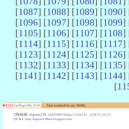
[
1078
] [
1079
] [
1080
] [
1081
] 
[
1087
] [
1088
] [
1089
] [
1090
] 
[
1096
] [
1097
] [
1098
] [
1099
] 
[
1105
] [
1106
] [
1107
] [
1108
] 
[
1114
] [
1115
] [
1116
] [
1117
] 
[
1123
] [
1124
] [
1125
] [
1126
] 
[
1132
] [
1133
] [
1134
] [
1135
] 
[
1141
] [
1142
] [
1143
] [
1144
] 
[
11
■3143
/inTopicNo.3141)
Just wanted to say Hello.
□投稿者/
bigwin138
-(2023/06/25(Sun) 23:04:11) [120.37.121.*]
□U R L/
http://bigwin138slot.blogspot.com/