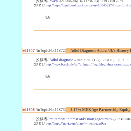
□投稿者/
Swen
-(2023/07/06(Thu) 12:07:53) [193.150.70.*]
□U R L/
http://https://hindibookmark.com/story15845227/8-tips-for-b
%%
■11857
/inTopicNo.11872)
Adhd Diagnosis Adults Uk's History 
□投稿者/
Adhd diagnose
-(2023/07/06(Thu) 12:08:05) [193.150.
□U R L/
http://www.baschi.de/url?q=https://flegl.blog.idnes.cz/red
%%
■11858
/inTopicNo.11873)
3.17% MER Age Partnership Equity 
□投稿者/
retirement interest only mortgages rates
-(2023/07/06
□U R L/
http://https://atavi.com/share/w4wmhuzes9ag