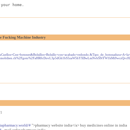
 your home.
e Fucking Machine Industry
s=Con+botones&Bolsillos=Bolsillo+con+acabado+redondo.&Tipo_de_botonadura=A+la+vista.
.alle-immobilien.ch%2Fgoto%2FaHR0cDovL3p5dGh1bS5zaW5hYXBwLmNvbS9tYW1hMi9
*]
diapharmacy.world/#
">pharmacy website india</a> buy medicines online in india
#
- mail order pharmacy india