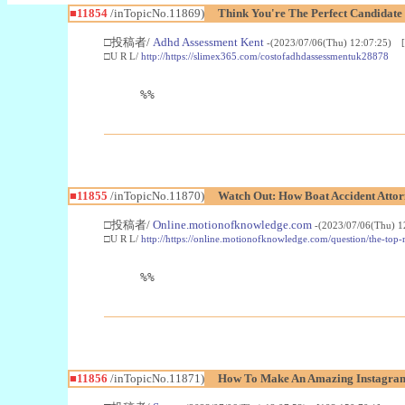
■11854
/inTopicNo.11869)
Think You're The Perfect Candidate
□投稿者/
Adhd Assessment Kent
-(2023/07/06(Thu) 12:07:25) [
□U R L/
http://https://slimex365.com/costofadhdassessmentuk28878
%%
■11855
/inTopicNo.11870)
Watch Out: How Boat Accident Attor
□投稿者/
Online.motionofknowledge.com
-(2023/07/06(Thu) 1
□U R L/
http://https://online.motionofknowledge.com/question/the-top-r
%%
■11856
/inTopicNo.11871)
How To Make An Amazing Instagram