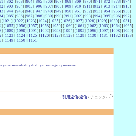
61
] [
862
] [
863
] [
864
] [
865
] [
866
] [
867
] [
868
] [
869
] [
870
] [
871
] [
872
] [
873
] [
874
]
02
] [
903
] [
904
] [
905
] [
906
] [
907
] [
908
] [
909
] [
910
] [
911
] [
912
] [
913
] [
914
] [
915
]
43
] [
944
] [
945
] [
946
] [
947
] [
948
] [
949
] [
950
] [
951
] [
952
] [
953
] [
954
] [
955
] [
956
]
84
] [
985
] [
986
] [
987
] [
988
] [
989
] [
990
] [
991
] [
992
] [
993
] [
994
] [
995
] [
996
] [
997
]
] [
1021
] [
1022
] [
1023
] [
1024
] [
1025
] [
1026
] [
1027
] [
1028
] [
1029
] [
1030
] [
1031
]
4
] [
1055
] [
1056
] [
1057
] [
1058
] [
1059
] [
1060
] [
1061
] [
1062
] [
1063
] [
1064
] [
1065
]
8
] [
1089
] [
1090
] [
1091
] [
1092
] [
1093
] [
1094
] [
1095
] [
1096
] [
1097
] [
1098
] [
1099
]
2
] [
1123
] [
1124
] [
1125
] [
1126
] [
1127
] [
1128
] [
1129
] [
1130
] [
1131
] [
1132
] [
1133
]
8
] [
1149
] [
1150
] [
1151
]
ency-near-me-s-history-history-of-seo-agency-near-me
→
引用返信
/
返信
/ チェック-