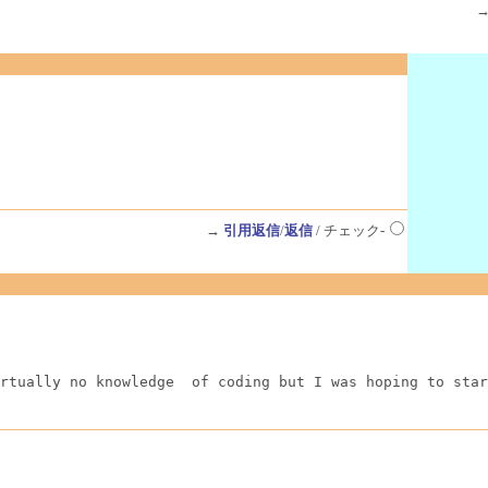
→
引用返信
/
返信
/ チェック-
rtually no knowledge  of coding but I was hoping to star