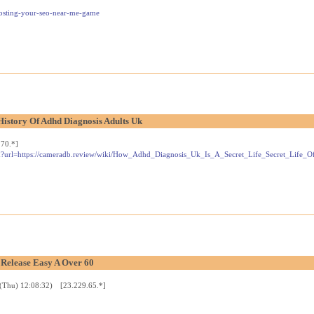
oosting-your-seo-near-me-game
History Of Adhd Diagnosis Adults Uk
70.*]
ir.aspx?url=https://cameradb.review/wiki/How_Adhd_Diagnosis_Uk_Is_A_Secret_Life_Secret_Lif
Release Easy A Over 60
(Thu) 12:08:32) [23.229.65.*]