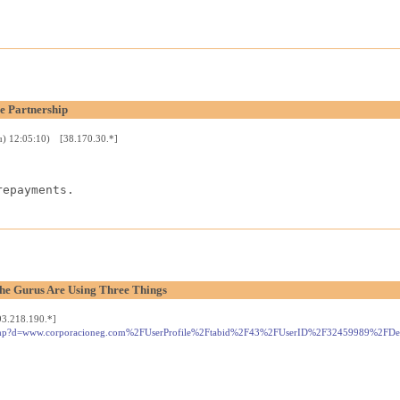
e Partnership
u) 12:05:10) [38.170.30.*]
repayments.
he Gurus Are Using Three Things
3.218.190.*]
ark.php?d=www.corporacioneg.com%2FUserProfile%2Ftabid%2F43%2FUserID%2F32459989%2FDef