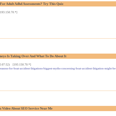
 For Adult Adhd Assessments? Try This Quiz
193.150.70.*]
neys Is Taking Over And What To Do About It
2:07:52) [193.150.70.*]
easons-for-boat-accident-litigations-biggest-myths-concerning-boat-accident-litigation-might-be-
 Video About SEO Service Near Me