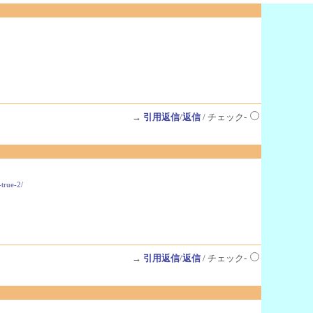
→
引用返信
/
返信
/ チェック-
true-2/
→
引用返信
/
返信
/ チェック-