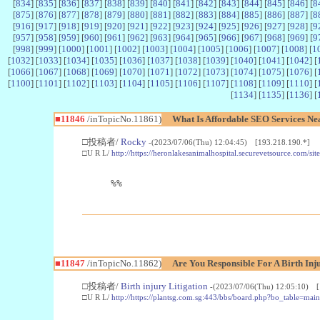
[
834
] [
835
] [
836
] [
837
] [
838
] [
839
] [
840
] [
841
] [
842
] [
843
] [
844
] [
845
] [
846
] [
8
[
875
] [
876
] [
877
] [
878
] [
879
] [
880
] [
881
] [
882
] [
883
] [
884
] [
885
] [
886
] [
887
] [
8
[
916
] [
917
] [
918
] [
919
] [
920
] [
921
] [
922
] [
923
] [
924
] [
925
] [
926
] [
927
] [
928
] [
9
[
957
] [
958
] [
959
] [
960
] [
961
] [
962
] [
963
] [
964
] [
965
] [
966
] [
967
] [
968
] [
969
] [
9
[
998
] [
999
] [
1000
] [
1001
] [
1002
] [
1003
] [
1004
] [
1005
] [
1006
] [
1007
] [
1008
] [
1
[
1032
] [
1033
] [
1034
] [
1035
] [
1036
] [
1037
] [
1038
] [
1039
] [
1040
] [
1041
] [
1042
] [
[
1066
] [
1067
] [
1068
] [
1069
] [
1070
] [
1071
] [
1072
] [
1073
] [
1074
] [
1075
] [
1076
] [
[
1100
] [
1101
] [
1102
] [
1103
] [
1104
] [
1105
] [
1106
] [
1107
] [
1108
] [
1109
] [
1110
] [
[
1134
] [
1135
] [
1136
] [
■11846
/inTopicNo.11861)
What Is Affordable SEO Services Ne
□投稿者/
Rocky
-(2023/07/06(Thu) 12:04:45) [193.218.190.*]
□U R L/
http://https://heronlakesanimalhospital.securevetsource.com/
%%
■11847
/inTopicNo.11862)
Are You Responsible For A Birth I
□投稿者/
Birth injury Litigation
-(2023/07/06(Thu) 12:05:10) [
□U R L/
http://https://plantsg.com.sg:443/bbs/board.php?bo_table=m