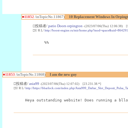
■11852
/inTopicNo.11867)
10 Replacement Windows In Orpingt
□投稿者/
patio Doors orpington
-(2023/07/06(Thu) 12:06:38) [
□U R L/
http://boost-engine.ru/mir/home.php?mod=space&uid=86429
%%
■11853
/inTopicNo.11868)
I am the new guy
□投稿者/
asia99
-(2023/07/06(Thu) 12:07:02) [23.231.38.*]
□U R L/
http://https://bbarlock.com/index.php/Asia999_Daftar_Slot_Deposit_Pul
Heya outstanding website! Does running a bllo