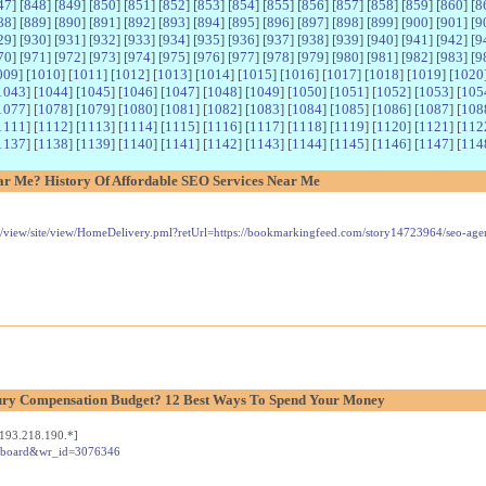
47
] [
848
] [
849
] [
850
] [
851
] [
852
] [
853
] [
854
] [
855
] [
856
] [
857
] [
858
] [
859
] [
860
] [
8
88
] [
889
] [
890
] [
891
] [
892
] [
893
] [
894
] [
895
] [
896
] [
897
] [
898
] [
899
] [
900
] [
901
] [
9
29
] [
930
] [
931
] [
932
] [
933
] [
934
] [
935
] [
936
] [
937
] [
938
] [
939
] [
940
] [
941
] [
942
] [
9
70
] [
971
] [
972
] [
973
] [
974
] [
975
] [
976
] [
977
] [
978
] [
979
] [
980
] [
981
] [
982
] [
983
] [
9
009
] [
1010
] [
1011
] [
1012
] [
1013
] [
1014
] [
1015
] [
1016
] [
1017
] [
1018
] [
1019
] [
1020
1043
] [
1044
] [
1045
] [
1046
] [
1047
] [
1048
] [
1049
] [
1050
] [
1051
] [
1052
] [
1053
] [
105
1077
] [
1078
] [
1079
] [
1080
] [
1081
] [
1082
] [
1083
] [
1084
] [
1085
] [
1086
] [
1087
] [
108
1111
] [
1112
] [
1113
] [
1114
] [
1115
] [
1116
] [
1117
] [
1118
] [
1119
] [
1120
] [
1121
] [
112
1137
] [
1138
] [
1139
] [
1140
] [
1141
] [
1142
] [
1143
] [
1144
] [
1145
] [
1146
] [
1147
] [
114
ar Me? History Of Affordable SEO Services Near Me
site/view/site/view/HomeDelivery.pml?retUrl=https://bookmarkingfeed.com/story14723964/seo-ag
njury Compensation Budget? 12 Best Ways To Spend Your Money
193.218.190.*]
ainboard&wr_id=3076346