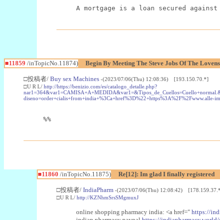
A mortgage is a loan secured against
■11859
/inTopicNo.11874)
Begin By Meeting The Steve Jobs Of The Lovens
□投稿者/
Buy sex Machines
-(2023/07/06(Thu) 12:08:36) [193.150.70.*]
□U R L/
http://https://benizio.com/es/catalogo_detalle.php?
nar1=364&var1=CAMISA+A+MEDIDA&var1=&Tipos_de_Cuellos=Cuello+normal.&Cuello
diseno=order+cialis+from+india+%3Ca+href%3D%22+https%3A%2F%2Fwww
%%
■11860
/inTopicNo.11875)
Re[12]: Im glad I finally registered
□投稿者/
IndiaPharm
-(2023/07/06(Thu) 12:08:42) [178.159.37.
□U R L/
http://KZNhmSrsSMgmuxJ
online shopping pharmacy india: <a href="
https://in
indian pharmacy paypal
https://indiapharmacy.world/