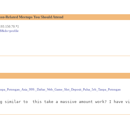
on-Related Meetups You Should Attend
193.150.70.*]
18&do=profile
sa_Tanpa_Potongan_Asia_999:_Daftar_Web_Game_Slot_Deposit_Pulsa_5rb_Tanpa_Potongan
g similar to  this take a massive amount work? I have vi