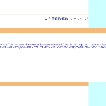
→
引用返信
/
返信
/ チェック-
&Tipo_de_puno=Puno+redondo+con+un+boton.&Acabado_del_bajo_de_la_camisa.=Bajo+de+cam
wczQvcHJveHkucGhwP3VybD1odHRwJTNhJTJmJTJmY2FzYWNsdWIuY2FyYWNhc3Nwb3J0c2N