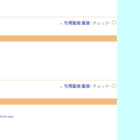
→
引用返信
/
返信
/ チェック-
→
引用返信
/
返信
/ チェック-
ault.aspx