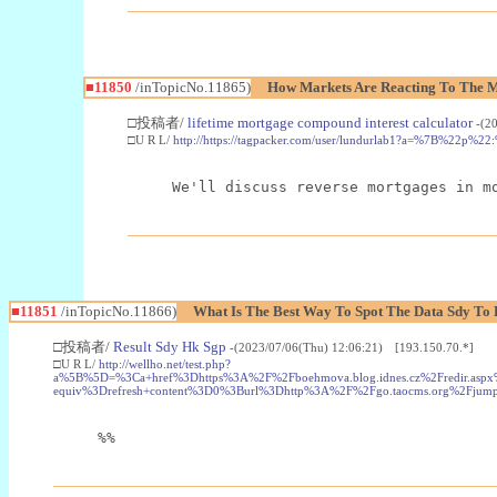
■11850
/inTopicNo.11865)
How Markets Are Reacting To The M
□投稿者/
lifetime mortgage compound interest calculator
-(2
□U R L/
http://https://tagpacker.com/user/lundurlab1?a=%7B%22p%
We'll discuss reverse mortgages in m
■11851
/inTopicNo.11866)
What Is The Best Way To Spot The Data Sdy To 
□投稿者/
Result Sdy Hk Sgp
-(2023/07/06(Thu) 12:06:21) [193.150.70.*]
□U R L/
http://wellho.net/test.php?
a%5B%5D=%3Ca+href%3Dhttps%3A%2F%2Fboehmova.blog.idnes.cz%2Fredir.asp
equiv%3Drefresh+content%3D0%3Burl%3Dhttp%3A%2F%2Fgo.taocms.org%2F
%%