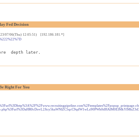
ay Fed Decision
023/07/06(Thu) 12:05:51) [192.186.181.*]
22:%222%22%7D
ore  depth later.
Be Right For You
x%3Furl%3Dhttp%3A%2F%2Fwww.recruitingpipeline.com%2Ftemplates%2Fpopup_printp
jump.php%3Furl%3DaHR0cDovL2Jicy5kaWNlZC5qcC9qdW1wLz90PWh0dHAlM0ElMkYlMkZ3