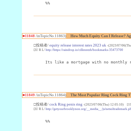
%%
■11848
/inTopicNo.11863)
How Much Equity Can I Release? Ag
□投稿者/
equity release interest rates 2023 uk
-(2023/07/06(Th
□U R L/
http://https://raindrop.io/cillenntzh/bookmarks-35473700
Its like a mortgage with no monthly 
■11849
/inTopicNo.11864)
The Most Popular Ring Cock Ring T
□投稿者/
cock Ring penis ring
-(2023/07/06(Thu) 12:05:10) [19
□U R L/
http://getyourbrooklynon.org/__media__/js/netsoltradem
%%