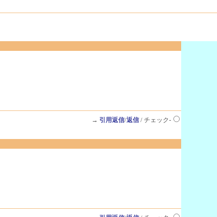
→
引用返信
/
返信
/ チェック-