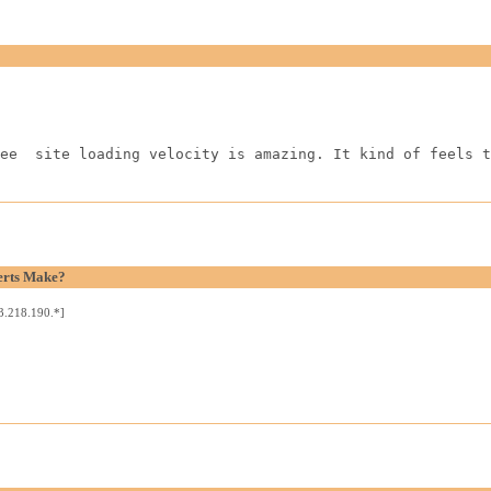
ee  site loading velocity is amazing. It kind of feels t
erts Make?
3.218.190.*]