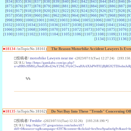
[
834
] [
835
] [
836
] [
837
] [
838
] [
839
] [
840
] [
841
] [
842
] [
843
] [
844
] [
845
] [
846
] [
8
[
875
] [
876
] [
877
] [
878
] [
879
] [
880
] [
881
] [
882
] [
883
] [
884
] [
885
] [
886
] [
887
] [
8
[
916
] [
917
] [
918
] [
919
] [
920
] [
921
] [
922
] [
923
] [
924
] [
925
] [
926
] [
927
] [
928
] [
9
[
957
] [
958
] [
959
] [
960
] [
961
] [
962
] [
963
] [
964
] [
965
] [
966
] [
967
] [
968
] [
969
] [
9
[
998
] [
999
] [
1000
] [
1001
] [
1002
] [
1003
] [
1004
] [
1005
] [
1006
] [
1007
] [
1008
] [
1
[
1032
] [
1033
] [
1034
] [
1035
] [
1036
] [
1037
] [
1038
] [
1039
] [
1040
] [
1041
] [
1042
] [
[
1066
] [
1067
] [
1068
] [
1069
] [
1070
] [
1071
] [
1072
] [
1073
] [
1074
] [
1075
] [
1076
] [
[
1100
] [
1101
] [
1102
] [
1103
] [
1104
] [
1105
] [
1106
] [
1107
] [
1108
] [
1109
] [
1110
] [
[
1134
] [
1135
] [
1136
] [
■18134
/inTopicNo.18161)
The Reason Motorbike Accident Lawyers Is Ever
□投稿者/
motorbike Lawyers near me
-(2023/07/11(Tue) 12:27:24) [193.150.
□U R L/
http://https://gamkabu.com/go.php?
u=aHR0cHM6Ly9mdGRvd24uY29tL3VybC5waHA/dXJsPWFIUjBjRG92TDJodm
%%
■18135
/inTopicNo.18162)
Do Not Buy Into These "Trends" Concerning Of
□投稿者/
Freddie
-(2023/07/11(Tue) 12:32:26) [193.218.190.*]
□U R L/
http://https://37.gregorinius.com/index/d1?
diff=0&source=og&campaign=4397&content=&clickid=hrx9nw9psafm4g9v&au