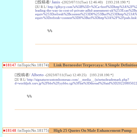
□投稿者/
Janis
-(2023/07/11(Tue) 12:46:40) [193.218.190.*]
□U R L/
http://glhycy.com?a%5B%5D=%3Ca+href%3Dhttp%3A%2F%2
leading-the-way-in-cost-of-private-adhd-assessment-uk%253Ec
equiv%253Drefresh%2Bcontent%253D0%253Burl%253Dhttp%253A%
equiv%3Drefresh+content%3D0%3Burl%3Dhttp%3A%2F%2Fpsds.link
%%
■18147
/inTopicNo.18174)
Link Borneoslot Terpercaya: A Simple Definitio
□投稿者/
Alberto
-(2023/07/11(Tue) 12:49:25) [193.218.190.*]
□U R L/
http://signaturecustomhomesaz.com/__media__/js/netsoltrademark.php?
d=worldjob.xsrv.jp%2Fbbs%2Fyybbs.cgi%3Flist%3Dthread%26aid%3D202208
%%
■18148
/inTopicNo.18175)
High 25 Quotes On Male Enhancement Pump