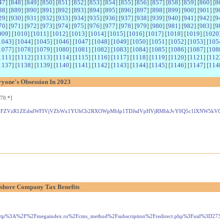
47
] [
848
] [
849
] [
850
] [
851
] [
852
] [
853
] [
854
] [
855
] [
856
] [
857
] [
858
] [
859
] [
860
] [
8
88
] [
889
] [
890
] [
891
] [
892
] [
893
] [
894
] [
895
] [
896
] [
897
] [
898
] [
899
] [
900
] [
901
] [
9
29
] [
930
] [
931
] [
932
] [
933
] [
934
] [
935
] [
936
] [
937
] [
938
] [
939
] [
940
] [
941
] [
942
] [
9
70
] [
971
] [
972
] [
973
] [
974
] [
975
] [
976
] [
977
] [
978
] [
979
] [
980
] [
981
] [
982
] [
983
] [
9
009
] [
1010
] [
1011
] [
1012
] [
1013
] [
1014
] [
1015
] [
1016
] [
1017
] [
1018
] [
1019
] [
1020
1043
] [
1044
] [
1045
] [
1046
] [
1047
] [
1048
] [
1049
] [
1050
] [
1051
] [
1052
] [
1053
] [
105
1077
] [
1078
] [
1079
] [
1080
] [
1081
] [
1082
] [
1083
] [
1084
] [
1085
] [
1086
] [
1087
] [
108
1111
] [
1112
] [
1113
] [
1114
] [
1115
] [
1116
] [
1117
] [
1118
] [
1119
] [
1120
] [
1121
] [
112
1137
] [
1138
] [
1139
] [
1140
] [
1141
] [
1142
] [
1143
] [
1144
] [
1145
] [
1146
] [
1147
] [
114
yone's Obsession In 2023
70.*]
JuRjFZVzR1ZEdsdWFIVjVZbWx1YUhCb2RXOWpMblp1TDJsdVpHVjRMbkJvY0Q5c1lXNW
fshore Company Tax Benefits
rl=http%3A%2F%2Fmegaindex.ru%2Fcms_method%2Fsubscription%2Fredirect.php%3Fu