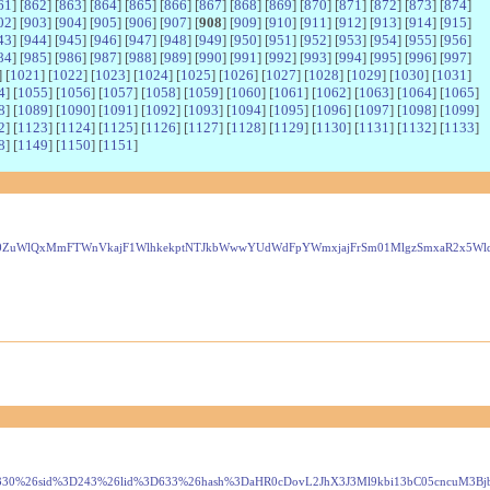
61
] [
862
] [
863
] [
864
] [
865
] [
866
] [
867
] [
868
] [
869
] [
870
] [
871
] [
872
] [
873
] [
874
]
02
] [
903
] [
904
] [
905
] [
906
] [
907
] [
908
] [
909
] [
910
] [
911
] [
912
] [
913
] [
914
] [
915
]
43
] [
944
] [
945
] [
946
] [
947
] [
948
] [
949
] [
950
] [
951
] [
952
] [
953
] [
954
] [
955
] [
956
]
84
] [
985
] [
986
] [
987
] [
988
] [
989
] [
990
] [
991
] [
992
] [
993
] [
994
] [
995
] [
996
] [
997
]
] [
1021
] [
1022
] [
1023
] [
1024
] [
1025
] [
1026
] [
1027
] [
1028
] [
1029
] [
1030
] [
1031
]
4
] [
1055
] [
1056
] [
1057
] [
1058
] [
1059
] [
1060
] [
1061
] [
1062
] [
1063
] [
1064
] [
1065
]
8
] [
1089
] [
1090
] [
1091
] [
1092
] [
1093
] [
1094
] [
1095
] [
1096
] [
1097
] [
1098
] [
1099
]
2
] [
1123
] [
1124
] [
1125
] [
1126
] [
1127
] [
1128
] [
1129
] [
1130
] [
1131
] [
1132
] [
1133
]
8
] [
1149
] [
1150
] [
1151
]
5kV0ZuWlQxMmFTWnVkajF1WlhkekptNTJkbWwwYUdWdFpYWmxjajFrSm01MlgzSmxaR2
id%3D27330%26sid%3D243%26lid%3D633%26hash%3DaHR0cDovL2JhX3J3Ml9kbi13bC05cncu