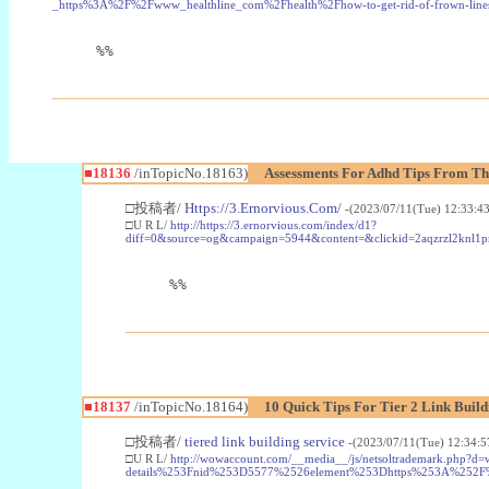
_https%3A%2F%2Fwww_healthline_com%2Fhealth%2Fhow-to-get-rid-of-frown-lin
%%
■18136
/inTopicNo.18163)
Assessments For Adhd Tips From Th
□投稿者/
Https://3.Ernorvious.Com/
-(2023/07/11(Tue) 12:33:4
□U R L/
http://https://3.ernorvious.com/index/d1?
diff=0&source=og&campaign=5944&content=&clickid=2aqzrzl2k
%%
■18137
/inTopicNo.18164)
10 Quick Tips For Tier 2 Link Build
□投稿者/
tiered link building service
-(2023/07/11(Tue) 12:34:
□U R L/
http://wowaccount.com/__media__/js/netsoltrademark.p
details%253Fnid%253D5577%2526element%253Dhttps%253A%252F%252