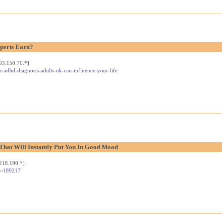
perts Earn?
93.150.70.*]
he-adhd-diagnosis-adults-uk-can-influence-your-life
That Will Instantly Put You In Good Mood
218.190.*]
;u=189217