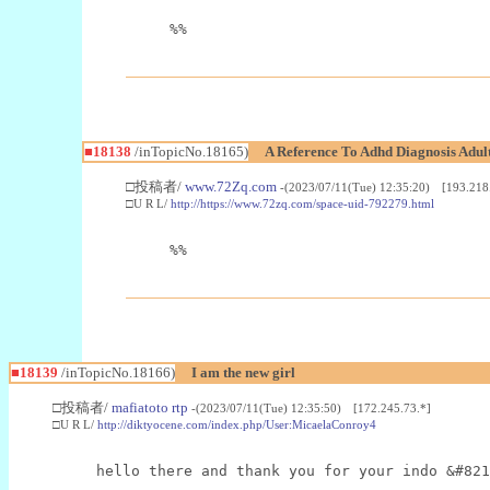
%%
■18138
/inTopicNo.18165)
A Reference To Adhd Diagnosis Adu
□投稿者/
www.72Zq.com
-(2023/07/11(Tue) 12:35:20) [193.218
□U R L/
http://https://www.72zq.com/space-uid-792279.html
%%
■18139
/inTopicNo.18166)
I am the new girl
□投稿者/
mafiatoto rtp
-(2023/07/11(Tue) 12:35:50) [172.245.73.*]
□U R L/
http://diktyocene.com/index.php/User:MicaelaConroy4
hello there and thank you for your indo &#821