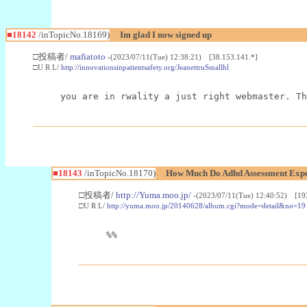
■18142
/inTopicNo.18169)
Im glad I now signed up
□投稿者/
mafiatoto
-(2023/07/11(Tue) 12:38:21) [38.153.141.*]
□U R L/
http://innovationsinpatientsafety.org/JeanettruSmallhl
you are in rwality a just right webmaster. Th
■18143
/inTopicNo.18170)
How Much Do Adhd Assessment Exp
□投稿者/
http://Yuma.moo.jp/
-(2023/07/11(Tue) 12:40:52) [19
□U R L/
http://yuma.moo.jp/20140628/album.cgi?mode=detail&no=19
%%