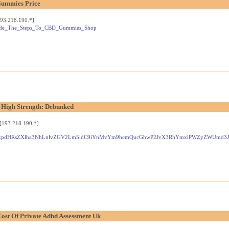
Gummies Price
93.218.190.*]
_Guide_The_Steps_To_CBD_Gummies_Shop
High Strength: Debunked
[193.218.190.*]
ovL2xpdHRsZXlha3NhLnlvZGV2Lm5ldC9iYnMvYm9hcmQucGhwP2JvX3RhYmxlPWZyZWUmd
ost Of Private Adhd Assessment Uk