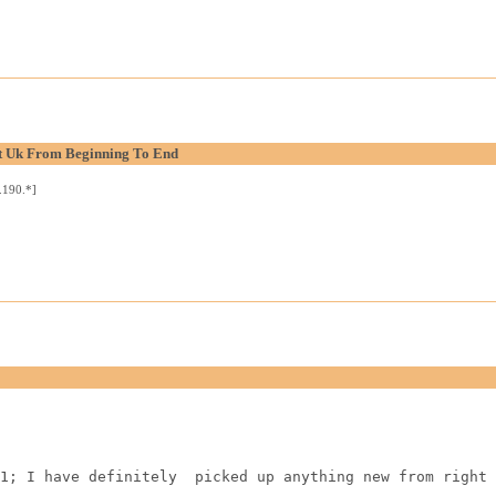
lt Uk From Beginning To End
.190.*]
1; I have definitely  picked up anything new from right 