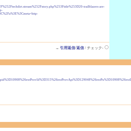
echdirt.stream%252Fstory.php%253Ftitle%253D20-trailblazers-are-
p-
3C%2Fa%3E%3Cmeta+http-
→
引用返信
/
返信
/ チェック-
8%26pid%3D10908%26extProvId%3D315%26extProvApi%3D129048%26extPu%3D10908%26e