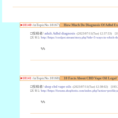
■18140
/inTopicNo.18167)
How Much Do Diagnosis Of Adhd Ex
□投稿者/
adult.Adhd diagnosis
-(2023/07/11(Tue) 12:37:53) [1
□U R L/
http://https://coolpot.stream/story.php?title=3-ways-in-which-t
%%
■18141
/inTopicNo.18168)
10 Facts About CBD Vape Oil Legal 
□投稿者/
shop cbd vape oils
-(2023/07/11(Tue) 12:38:02) [193.
□U R L/
http://https://forums.shopbotix.com/index.php?action=profile
%%