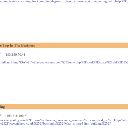
es_For_fantastic_cutting_back_on_the_degree_of_food_consume_at_one_setting_will_he
e Top In The Business
3) [193.150.70.*]
nl1pmit&aurl=http%3A%2F%2Ftogetherautos.com%2Fhome.php%3Fmod%3Dspace%26uid%3D1
ing
57) [193.218.190.*]
hp?d=www.tabetailog.com%2Fiframe%2Fhatena_bookmark_comment%3Fcanonical_uri%3Dhttp
Fwww.sickseo.co.uk%252Fbacklinks%252Fwhat-is-tiered-link-building%252F