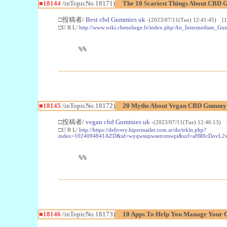
■18144
/inTopicNo.18171)
The 10 Scariest Things About CBD 
□投稿者/
Best cbd Gummies uk
-(2023/07/11(Tue) 12:41:45) [1
□U R L/
http://www.wiki.cheneliege.fr/index.php/An_Intermediate
%%
■18145
/inTopicNo.18172)
20 Myths About Vegan CBD Gummy 
□投稿者/
vegan cbd Gummies uk
-(2023/07/11(Tue) 12:46:13) 
□U R L/
http://https://delivery.hipermailer.com.ar/do/trkln.php?
index=1024094841AZD&id=wyqwsupwsetrotswpi&url=aHR0cD
%%
■18146
/inTopicNo.18173)
10 Apps To Help You Manage Your C