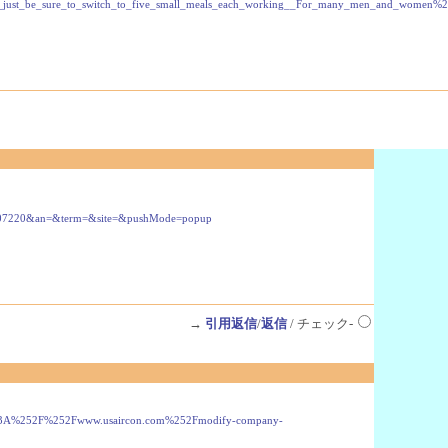
lp%2C_just_be_sure_to_switch_to_five_small_meals_each_working__For_many_men_and_w
507220&an=&term=&site=&pushMode=popup
→
引用返信
/
返信
/ チェック-
s%253A%252F%252Fwww.usaircon.com%252Fmodify-company-