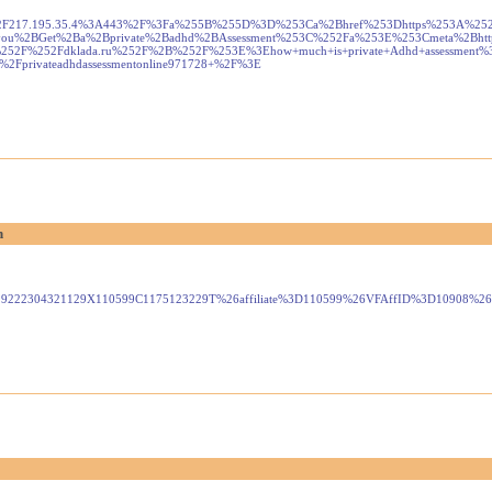
F217.195.35.4%3A443%2F%3Fa%255B%255D%3D%253Ca%2Bhref%253Dhttps%253A%252F%252Ft
an%2Byou%2BGet%2Ba%2Bprivate%2Badhd%2BAssessment%253C%252Fa%253E%253Cmeta%2Bhtt
252F%252Fdklada.ru%252F%2B%252F%253E%3Ehow+much+is+private+Adhd+assessment%
%2Fprivateadhdassessmentonline971728+%2F%3E
n
050229222304321129X110599C1175123229T%26affiliate%3D110599%26VFAffID%3D1090