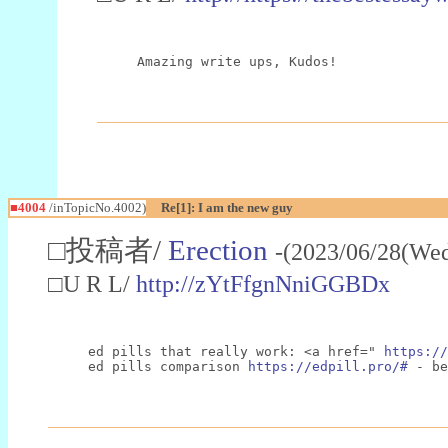
Amazing write ups, Kudos!
■4004
/inTopicNo.4002)
Re[1]: I am the new guy
□投稿者/
Erection
-(2023/06/28(Wed
□U R L/
http://zYtFfgnNniGGBDx
ed pills that really work: <a href=" 
https://
ed pills comparison 
https://edpill.pro/#