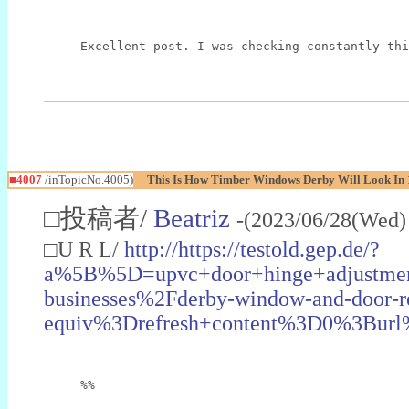
Excellent post. I was checking constantly thi
■4007
/inTopicNo.4005)
This Is How Timber Windows Derby Will Look In 
□投稿者/
Beatriz
-(2023/06/28(Wed)
□U R L/
http://https://testold.gep.de/?
a%5B%5D=upvc+door+hinge+adjustme
businesses%2Fderby-window-and-doo
equiv%3Drefresh+content%3D0%3Bu
%%