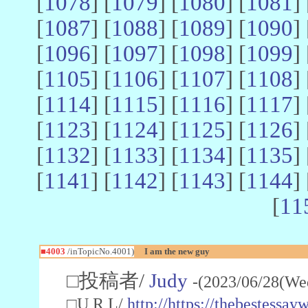
[
1078
] [
1079
] [
1080
] [
1081
] 
[
1087
] [
1088
] [
1089
] [
1090
] 
[
1096
] [
1097
] [
1098
] [
1099
] 
[
1105
] [
1106
] [
1107
] [
1108
] 
[
1114
] [
1115
] [
1116
] [
1117
] 
[
1123
] [
1124
] [
1125
] [
1126
] 
[
1132
] [
1133
] [
1134
] [
1135
] 
[
1141
] [
1142
] [
1143
] [
1144
] 
[
11
■4003
/inTopicNo.4001)
I am the new guy
□投稿者/
Judy
-(2023/06/28(We
□U R L/
http://https://thebestessa