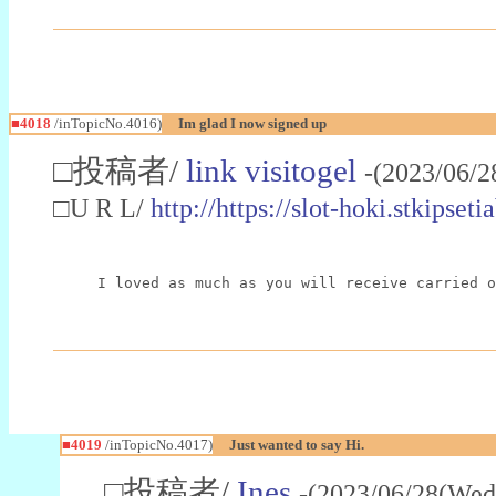
■4018
/inTopicNo.4016)
Im glad I now signed up
□投稿者/
link visitogel
-(2023/06/2
□U R L/
http://https://slot-hoki.stkips
I loved as much as you will receive carried o
■4019
/inTopicNo.4017)
Just wanted to say Hi.
□投稿者/
Ines
-(2023/06/28(Wed