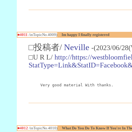
■4011
/inTopicNo.4009)
Im happy I finally registered
□投稿者/
Neville
-(2023/06/28
□U R L/
http://https://westbloomfiel
StatType=Link&StatID=Facebook&w
Very good material With thanks.
■4012
/inTopicNo.4010)
What Do You Do To Know If You're In The