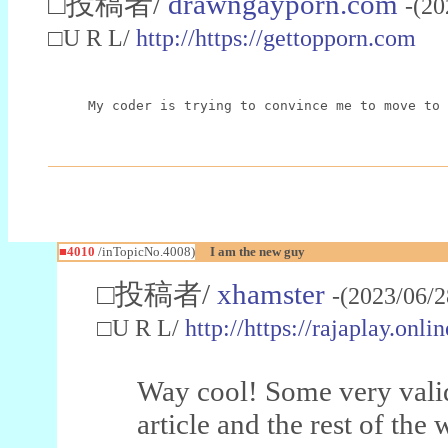
□投稿者/
drawngayporn.com
-(20
□U R L/
http://https://gettopporn.com
My coder is trying to convince me to move to 
■4010
/inTopicNo.4008)
I am the new guy
□投稿者/
xhamster
-(2023/06/
□U R L/
http://https://rajaplay.onlin
Way cool! Some very valid
article and the rest of the 