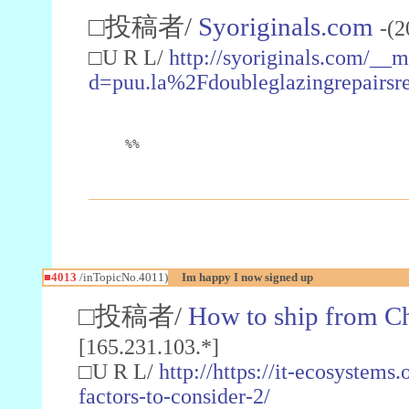
□投稿者/
Syoriginals.com
-(2
□U R L/
http://syoriginals.com/__
d=puu.la%2Fdoubleglazingrepairsr
%%
■4013
/inTopicNo.4011)
Im happy I now signed up
□投稿者/
How to ship from C
[165.231.103.*]
□U R L/
http://https://it-ecosystems
factors-to-consider-2/