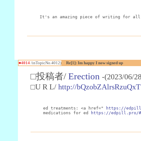
It's an amazing piece of writing for all
■4014
/inTopicNo.4012)
Re[1]: Im happy I now signed up
□投稿者/
Erection
-(2023/06/2
□U R L/
http://bQzobZAlrsRzuQxT
ed treatments: <a href=" 
https://edpil
medications for ed 
https://edpill.pro/