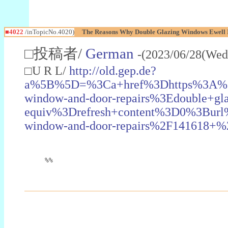
■4022
/inTopicNo.4020)
The Reasons Why Double Glazing Windows Ewell I
□投稿者/
German
-(2023/06/28(Wed
□U R L/
http://old.gep.de?
a%5B%5D=%3Ca+href%3Dhttps%3A%2F
window-and-door-repairs%3Edouble+g
equiv%3Drefresh+content%3D0%3Burl
window-and-door-repairs%2F141618+
%%