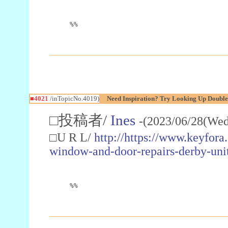
%%
■4021
/inTopicNo.4019)
Need Inspiration? Try Looking Up Doubl
□投稿者/
Ines
-(2023/06/28(Wed
□U R L/
http://https://www.keyfor
window-and-door-repairs-derby-un
%%