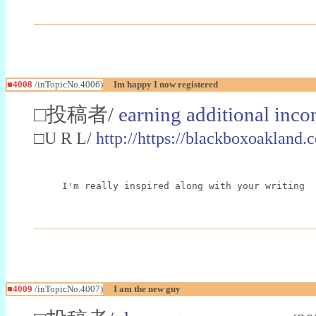
■4008
/inTopicNo.4006)
Im happy I now registered
□投稿者/
earning additional inc
□U R L/
http://https://blackboxoakland.
I'm really inspired along with your writing  
■4009
/inTopicNo.4007)
I am the new guy