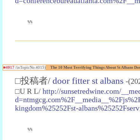
d=conferencebureauatlanta.com%2F
%%
■4017
/inTopicNo.4015)
The 10 Most Terrifying Things About St Albans Do
□投稿者/
door fitter st albans
-(20
□U R L/
http://sunsetredwine.com/__med
d=ntmgcg.com%2F__media__%2Fjs%2Fn
kingdom%25252Fst-albans%25252Fservic
%%