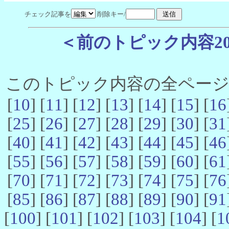
チェック記事を
削除キー/
＜前のトピック内容2
このトピック内容の全ページ数 
[
10
] [
11
] [
12
] [
13
] [
14
] [
15
] [
16
[
25
] [
26
] [
27
] [
28
] [
29
] [
30
] [
31
[
40
] [
41
] [
42
] [
43
] [
44
] [
45
] [
46
[
55
] [
56
] [
57
] [
58
] [
59
] [
60
] [
61
[
70
] [
71
] [
72
] [
73
] [
74
] [
75
] [
76
[
85
] [
86
] [
87
] [
88
] [
89
] [
90
] [
91
[
100
] [
101
] [
102
] [
103
] [
104
] [
1