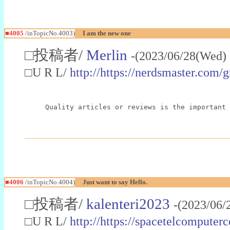
■4005
/inTopicNo.4003)
I am the new one
□投稿者/
Merlin
-(2023/06/28(Wed)
□U R L/
http://https://nerdsmaster.com/
Quality articles or reviews is the important 
■4006
/inTopicNo.4004)
Just want to say Hello.
□投稿者/
kalenteri2023
-(2023/06/
□U R L/
http://https://spacetelcompute