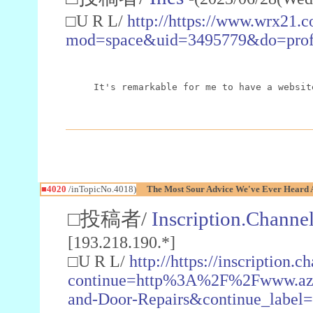
□U R L/
http://https://www.wrx21
mod=space&uid=3495779&do=prof
It's remarkable for me to have a websit
■4020
/inTopicNo.4018)
The Most Sour Advice We've Ever Heard A
□投稿者/
Inscription.Channel
[193.218.190.*]
□U R L/
http://https://inscription.c
continue=http%3A%2F%2Fwww.azs
and-Door-Repairs&continue_label