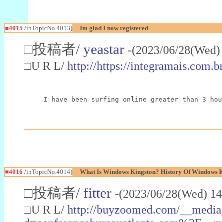
■4015
/inTopicNo.4013)
Im glad I now registered
□投稿者/
yeastar
-(2023/06/28(Wed)
□U R L/
http://https://integramais.com
I have been surfing online greater than 3 hou
■4016
/inTopicNo.4014)
What Is Windows Kingston? History Of Windows 
□投稿者/
fitter
-(2023/06/28(Wed) 14
□U R L/
http://buyzoomed.com/__media_