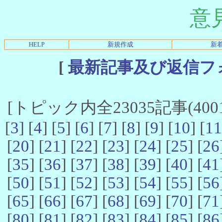
意
HELP
新規作成
新
[
最新記事及び返信フ
[トピック内全23035記事(4001-
[
3
] [
4
] [
5
] [
6
] [
7
] [
8
] [
9
] [
10
] [
11
[
20
] [
21
] [
22
] [
23
] [
24
] [
25
] [
26
[
35
] [
36
] [
37
] [
38
] [
39
] [
40
] [
41
[
50
] [
51
] [
52
] [
53
] [
54
] [
55
] [
56
[
65
] [
66
] [
67
] [
68
] [
69
] [
70
] [
71
[
80
] [
81
] [
82
] [
83
] [
84
] [
85
] [
86