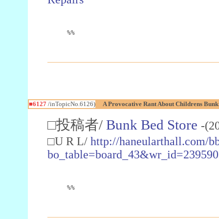
%%
■6127
/inTopicNo.6126)
A Provocative Rant About Childrens Bunk
□投稿者/
Bunk Bed Store
-(2
□U R L/
http://haneularthall.com/b
bo_table=board_43&wr_id=239590
%%