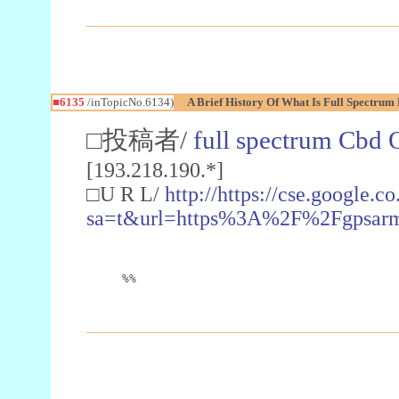
■6135
/inTopicNo.6134)
A Brief History Of What Is Full Spectrum
□投稿者/
full spectrum Cbd
[193.218.190.*]
□U R L/
http://https://cse.google.co
sa=t&url=https%3A%2F%2Fgpsar
%%