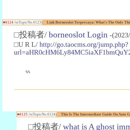
■6124
/inTopicNo.6123)
Link Borneoslot Terpercaya: What's The Only Thi
□投稿者/
borneoslot Login
-(2023
□U R L/
http://go.taocms.org/jump.php?
url=aHR0cHM6Ly84MC5iaXF1bmQuY
%%
■6125
/inTopicNo.6124)
This Is The Intermediate Guide On Auto 
□投稿者/
what is A ghost imm