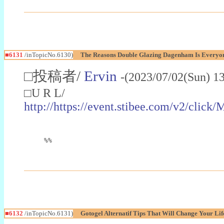
■6131
/inTopicNo.6130)
The Reasons Double Glazing Dagenham Is Everyon
□投稿者/
Ervin
-(2023/07/02(Sun) 1
□U R L/
http://https://event.stibee.com
%%
■6132
/inTopicNo.6131)
Gotogel Alternatif Tips That Will Change Your Lif