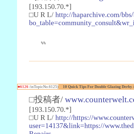
[193.150.70.*]
□U R L/
http://haparchive.com/bbs
bo_table=community_consult&wr_
%%
■6126
/inTopicNo.6125)
10 Quick Tips For Double Glazing Derby 
□投稿者/
www.counterwelt.
[193.150.70.*]
□U R L/
http://https://www.counter
user=14137&link=https://www.the
Repairs