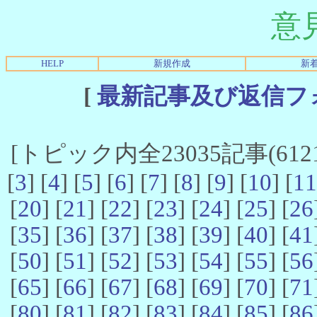
意
HELP
新規作成
新
[
最新記事及び返信フ
[トピック内全23035記事(6121-
[
3
] [
4
] [
5
] [
6
] [
7
] [
8
] [
9
] [
10
] [
11
[
20
] [
21
] [
22
] [
23
] [
24
] [
25
] [
26
[
35
] [
36
] [
37
] [
38
] [
39
] [
40
] [
41
[
50
] [
51
] [
52
] [
53
] [
54
] [
55
] [
56
[
65
] [
66
] [
67
] [
68
] [
69
] [
70
] [
71
[
80
] [
81
] [
82
] [
83
] [
84
] [
85
] [
86