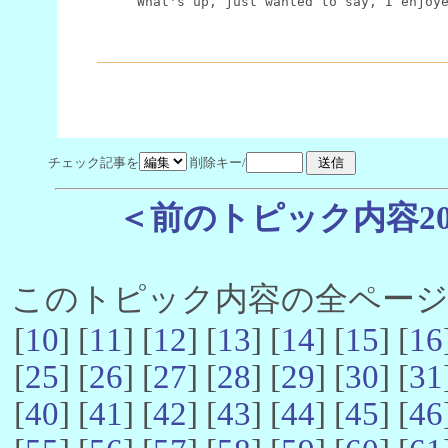
What's up, just wanted to say, I enjoy
チェック記事を
削除キー/
＜前のトピック内容2
このトピック内容の全ページ数 
[
10
] [
11
] [
12
] [
13
] [
14
] [
15
] [
16
[
25
] [
26
] [
27
] [
28
] [
29
] [
30
] [
31
[
40
] [
41
] [
42
] [
43
] [
44
] [
45
] [
46