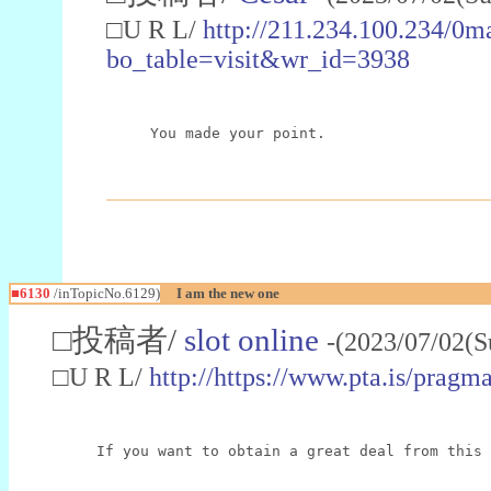
□U R L/
http://211.234.100.234/0m
bo_table=visit&wr_id=3938
You made your point.
■6130
/inTopicNo.6129)
I am the new one
□投稿者/
slot online
-(2023/07/02(S
□U R L/
http://https://www.pta.is/pragma
If you want to obtain a great deal from this 