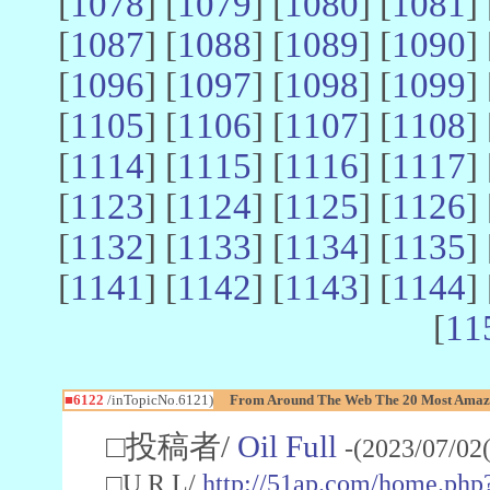
[
1078
] [
1079
] [
1080
] [
1081
] 
[
1087
] [
1088
] [
1089
] [
1090
] 
[
1096
] [
1097
] [
1098
] [
1099
] 
[
1105
] [
1106
] [
1107
] [
1108
] 
[
1114
] [
1115
] [
1116
] [
1117
] 
[
1123
] [
1124
] [
1125
] [
1126
] 
[
1132
] [
1133
] [
1134
] [
1135
] 
[
1141
] [
1142
] [
1143
] [
1144
] 
[
11
■6122
/inTopicNo.6121)
From Around The Web The 20 Most Amazin
□投稿者/
Oil Full
-(2023/07/02
□U R L/
http://51ap.com/home.ph