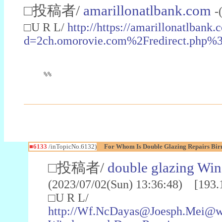
□投稿者/
amarillonatlbank.com
-
□U R L/
http://https://amarillonatlban
d=2ch.omorovie.com%2Fredirect.ph
%%
■6133
/inTopicNo.6132)
For Whom Is Double Glazing Repairs Bi
□投稿者/
double glazing Wi
(2023/07/02(Sun) 13:36:48) [193.
□U R L/
http://Wf.NcDayas@Joesph.Mei@ww