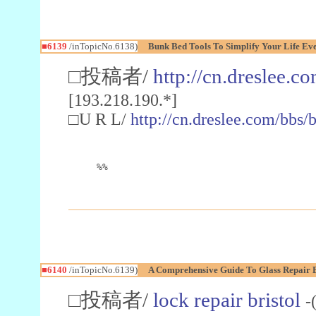
■6139
/inTopicNo.6138)
Bunk Bed Tools To Simplify Your Life Ev
□投稿者/
http://cn.dreslee.c
[193.218.190.*]
□U R L/
http://cn.dreslee.com/bb
%%
■6140
/inTopicNo.6139)
A Comprehensive Guide To Glass Repair B
□投稿者/
lock repair bristol
-