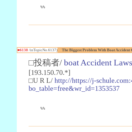
%%
■6138
/inTopicNo.6137)
The Biggest Problem With Boat Accident 
□投稿者/
boat Accident Laws
[193.150.70.*]
□U R L/
http://https://j-schule.co
bo_table=free&wr_id=1353537
%%