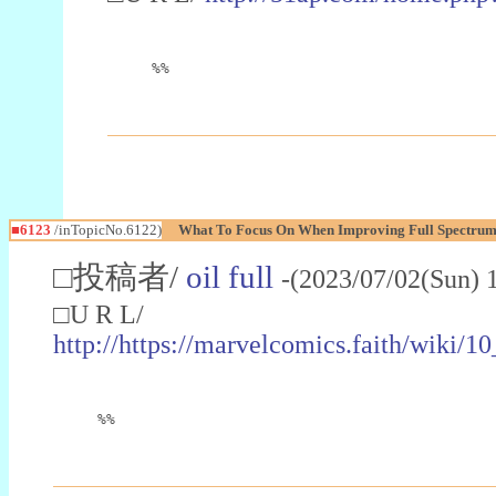
%%
■6123
/inTopicNo.6122)
What To Focus On When Improving Full Spectru
□投稿者/
oil full
-(2023/07/02(Sun) 
□U R L/
http://https://marvelcomics.faith/w
%%