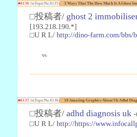
■6136
/inTopicNo.6135)
3 Ways That The How Much Is A Ghost Imm
□投稿者/
ghost 2 immobilise
[193.218.190.*]
□U R L/
http://dino-farm.com/bbs
%%
■6137
/inTopicNo.6136)
10 Amazing Graphics About Uk Adhd Diag
□投稿者/
adhd diagnosis uk
-
□U R L/
http://https://www.infocall