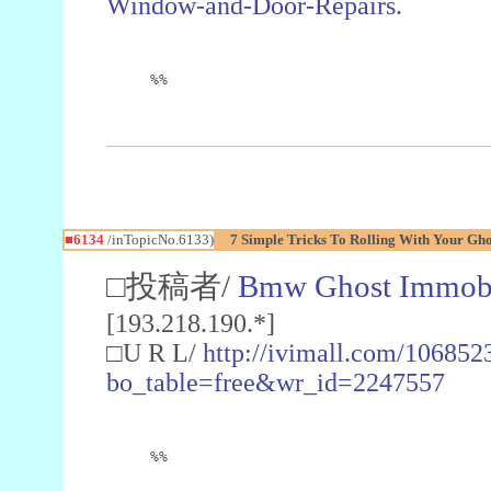
Window-and-Door-Repairs.
%%
■6134
/inTopicNo.6133)
7 Simple Tricks To Rolling With Your Gh
□投稿者/
Bmw Ghost Immobi
[193.218.190.*]
□U R L/
http://ivimall.com/106852
bo_table=free&wr_id=2247557
%%