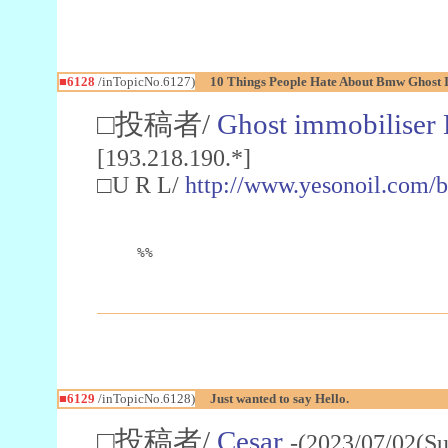
■6128
/inTopicNo.6127)
10 Things People Hate About Bmw Ghost 
□投稿者/
Ghost immobiliser
[193.218.190.*]
□U R L/
http://www.yesonoil.com/
%%
■6129
/inTopicNo.6128)
Just wanted to say Hello.
□投稿者/
Cesar
-(2023/07/02(Su