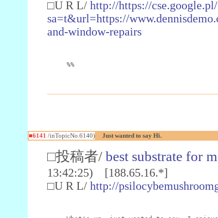
□U R L/
http://https://cse.google.pl
sa=t&url=https://www.dennisdemo.c
and-window-repairs
%%
■6141
/inTopicNo.6140)
Just wanted to say Hi.
□投稿者/
best substrate for
13:42:25) [188.65.16.*]
□U R L/
http://psilocybemushroom