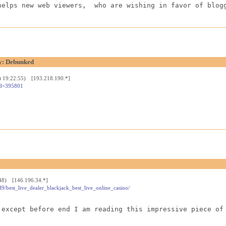
helps new web viewers,  who are wishing in favor of blog
y: Debunked
i) 19:22:55) [193.218.190.*]
id=395801
:48) [146.196.34.*]
9/best_live_dealer_blackjack_best_live_online_casino/
 except before end I am reading this impressive piece of