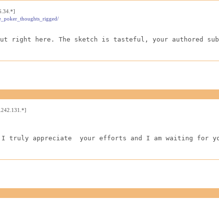
6.34.*]
ne_poker_thoughts_rigged/
ut right here. The sketch is tasteful, your authored sub
.242.131.*]
 I truly appreciate  your efforts and I am waiting for y