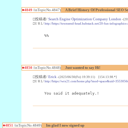
■4849
/inTopicNo.4847)
A Brief History Of Professional SEO S
□投稿者/
Search Engine Optimization Company London
-(20
□U R L/
http://https://townsend-head.hubstack.net/20-fun-infographic
%%
■4850
/inTopicNo.4848)
Just wanted to say Hi!
□投稿者/
Erick
-(2023/06/30(Fri) 19:39:11) [154.13.98.*]
□U R L/
http://https://wrx21.com/home.php?mod=space&uid=355305
You said it adequately.!
■4851
/inTopicNo.4849)
Im glad I now signed up