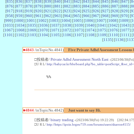
[
835
] [
836
] [
837
] [
838
] [
839
] [
840
] [
841
] [
842
] [
843
] [
844
] [
845
] [
846
] [
847
] [
8
[
876
] [
877
] [
878
] [
879
] [
880
] [
881
] [
882
] [
883
] [
884
] [
885
] [
886
] [
887
] [
888
] [
8
[
917
] [
918
] [
919
] [
920
] [
921
] [
922
] [
923
] [
924
] [
925
] [
926
] [
927
] [
928
] [
929
] [
9
[
958
] [
959
] [
960
] [
961
] [
962
] [
963
] [
964
] [
965
] [
966
] [
967
] [
968
] [
969
] [
970
] [
9
[
999
] [
1000
] [
1001
] [
1002
] [
1003
] [
1004
] [
1005
] [
1006
] [
1007
] [
1008
] [
1009
] [
1
[
1033
] [
1034
] [
1035
] [
1036
] [
1037
] [
1038
] [
1039
] [
1040
] [
1041
] [
1042
] [
1043
] [
[
1067
] [
1068
] [
1069
] [
1070
] [
1071
] [
1072
] [
1073
] [
1074
] [
1075
] [
1076
] [
1077
] [
[
1101
] [
1102
] [
1103
] [
1104
] [
1105
] [
1106
] [
1107
] [
1108
] [
1109
] [
1110
] [
1111
] [
[
1135
] [
1136
] [
113
■4843
/inTopicNo.4841)
Five Private Adhd Assessment Lessons
□投稿者/
Private Adhd Assessment North East
-(2023/06/30(Fri
□U R L/
http://babycar.kr/bbs/board.php?bo_table=postScript_&wr_i
%%
■4844
/inTopicNo.4842)
Just want to say Hi.
□投稿者/
binary trading
-(2023/06/30(Fri) 19:22:29) [202.94.175
□U R L/
http://https://ipoin.brgsw719.com/forums/users/sharron4115/