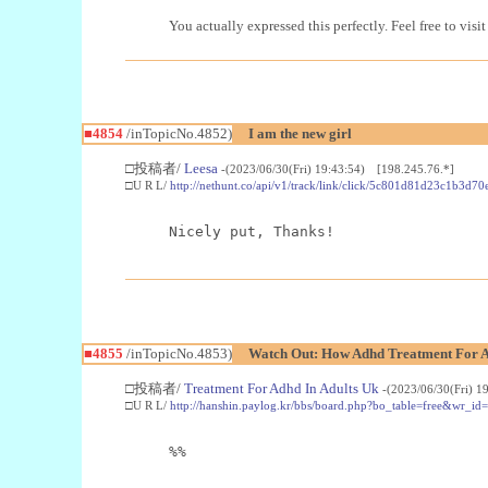
You actually expressed this perfectly. Feel free to vi
■4854
/inTopicNo.4852)
I am the new girl
□投稿者/
Leesa
-(2023/06/30(Fri) 19:43:54) [198.245.76.*]
□U R L/
http://nethunt.co/api/v1/track/link/click/5c801d81d23c1b3d7
Nicely put, Thanks!
■4855
/inTopicNo.4853)
Watch Out: How Adhd Treatment For A
□投稿者/
Treatment For Adhd In Adults Uk
-(2023/06/30(Fri) 1
□U R L/
http://hanshin.paylog.kr/bbs/board.php?bo_table=free&wr_i
%%