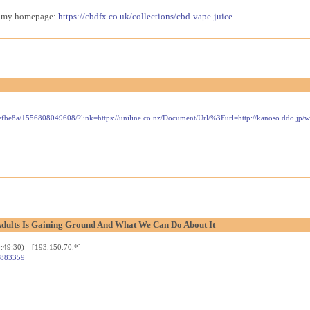
sit my homepage:
https://cbdfx.co.uk/collections/cbd-vape-juice
0efbe8a/1556808049608/?link=https://uniline.co.nz/Document/Url/%3Furl=http://kanoso.ddo.jp
dults Is Gaining Ground And What We Can Do About It
9:49:30) [193.150.70.*]
d=883359