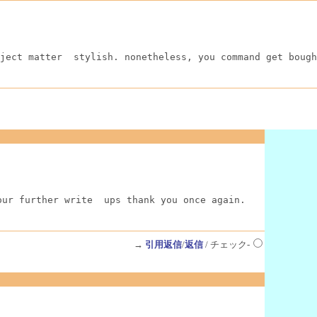
ject matter  stylish. nonetheless, you command get bough
our further write  ups thank you once again.
→
引用返信
/
返信
/ チェック-