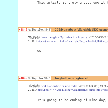
This article is truly a good one it 
■4845
/inTopicNo.4843)
20 Myths About Affordable SEO Agenc
□投稿者/
Search engine Optimization Agency
-(2023/06/30(Fr
□U R L/
http://sjhuenurse.co.kr/bbs/board.php?bo_table=144_02&wr_
%%
■4846
/inTopicNo.4844)
Im glad I now registered
□投稿者/
best live online casino reddit
-(2023/06/30(Fri) 19:26
□U R L/
http://https://www.reddit.com/r/GamblersHub/comments/1468sd
It's going to be ending of mine day,