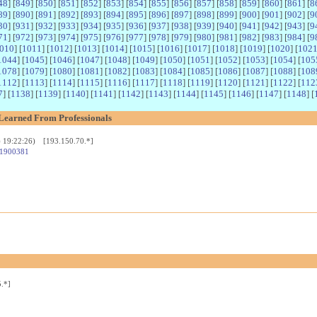
48
] [
849
] [
850
] [
851
] [
852
] [
853
] [
854
] [
855
] [
856
] [
857
] [
858
] [
859
] [
860
] [
861
] [
8
89
] [
890
] [
891
] [
892
] [
893
] [
894
] [
895
] [
896
] [
897
] [
898
] [
899
] [
900
] [
901
] [
902
] [
9
30
] [
931
] [
932
] [
933
] [
934
] [
935
] [
936
] [
937
] [
938
] [
939
] [
940
] [
941
] [
942
] [
943
] [
9
71
] [
972
] [
973
] [
974
] [
975
] [
976
] [
977
] [
978
] [
979
] [
980
] [
981
] [
982
] [
983
] [
984
] [
9
010
] [
1011
] [
1012
] [
1013
] [
1014
] [
1015
] [
1016
] [
1017
] [
1018
] [
1019
] [
1020
] [
102
1044
] [
1045
] [
1046
] [
1047
] [
1048
] [
1049
] [
1050
] [
1051
] [
1052
] [
1053
] [
1054
] [
105
1078
] [
1079
] [
1080
] [
1081
] [
1082
] [
1083
] [
1084
] [
1085
] [
1086
] [
1087
] [
1088
] [
108
1112
] [
1113
] [
1114
] [
1115
] [
1116
] [
1117
] [
1118
] [
1119
] [
1120
] [
1121
] [
1122
] [
112
7
] [
1138
] [
1139
] [
1140
] [
1141
] [
1142
] [
1143
] [
1144
] [
1145
] [
1146
] [
1147
] [
1148
] [
 Learned From Professionals
) 19:22:26) [193.150.70.*]
d=1900381
.*]