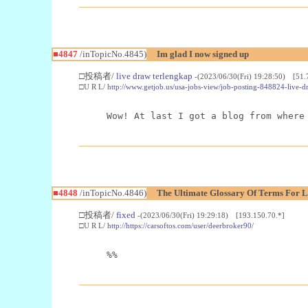
■4847
/inTopicNo.4845)
Im glad I now signed up
□投稿者/
live draw terlengkap
-(2023/06/30(Fri) 19:28:50) [51.
□U R L/
http://www.getjob.us/usa-jobs-view/job-posting-848824-live-d
Wow! At last I got a blog from where
■4848
/inTopicNo.4846)
The Ultimate Glossary Of Terms For 
□投稿者/
fixed
-(2023/06/30(Fri) 19:29:18) [193.150.70.*]
□U R L/
http://https://carsoftos.com/user/deerbroker90/
%%