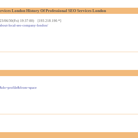
ervices London History Of Professional SEO Services London
23/06/30(Fri) 19:37:00) [193.218.190.*]
s-about-local-seo-company-london/
6&do=profile&from=space