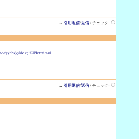
→
引用返信
/
返信
/ チェック-
/www/yybbs/yybbs.cgi%3Flist=thread
→
引用返信
/
返信
/ チェック-