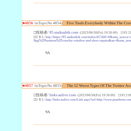
■4856
/inTopicNo.4854)
Five Tools Everybody Within The Craw
□投稿者/
95.staikudrik.com
-(2023/06/30(Fri) 19:50:00) [193.2
□U R L/
http://https://95.staikudrik.com/index/d1?diff=0&utm_s
9pg%2Fbusiness%2Fcrawley-window-and-door-repairs&an=&utm_te
%%
■4857
/inTopicNo.4855)
The 12 Worst Types Of The Twitter Ac
□投稿者/
links.aulive.com
-(2023/06/30(Fri) 19:50:00) [193.218
□U R L/
http://links.aulive.com/Link.aspx?url=http://www.pearltree
%%