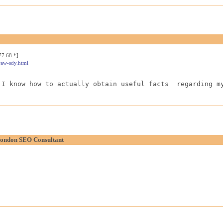
77.68.*]
raw-sdy.html
 I know how to actually obtain useful facts  regarding m
London SEO Consultant