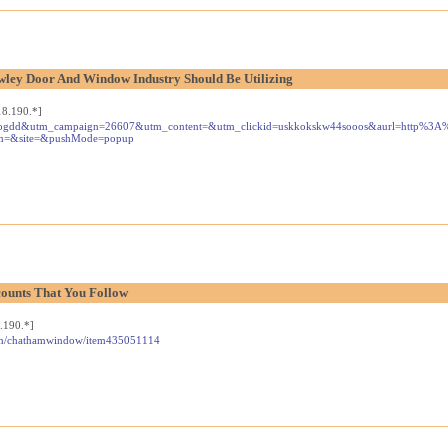
ley Door And Window Industry Should Be Utilizing
18.190.*]
ource=ogdd&utm_campaign=26607&utm_content=&utm_clickid=uskkokskw44sooos&aurl=http%3
rm=&site=&pushMode=popup
counts That You Follow
.190.*]
s.com/chathamwindow/item435051114