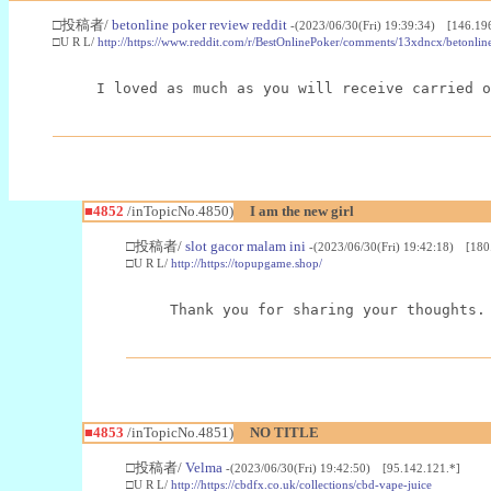
□投稿者/
betonline poker review reddit
-(2023/06/30(Fri) 19:39:34) [146.19
□U R L/
http://https://www.reddit.com/r/BestOnlinePoker/comments/13xdncx/betonli
I loved as much as you will receive carried o
■4852
/inTopicNo.4850)
I am the new girl
□投稿者/
slot gacor malam ini
-(2023/06/30(Fri) 19:42:18) [180
□U R L/
http://https://topupgame.shop/
Thank you for sharing your thoughts.
■4853
/inTopicNo.4851)
NO TITLE
□投稿者/
Velma
-(2023/06/30(Fri) 19:42:50) [95.142.121.*]
□U R L/
http://https://cbdfx.co.uk/collections/cbd-vape-juice