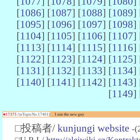
[
1077
] [
1078
] [
1079
] [
1080
] 
[
1086
] [
1087
] [
1088
] [
1089
] 
[
1095
] [
1096
] [
1097
] [
1098
] 
[
1104
] [
1105
] [
1106
] [
1107
] 
[
1113
] [
1114
] [
1115
] [
1116
] 
[
1122
] [
1123
] [
1124
] [
1125
] 
[
1131
] [
1132
] [
1133
] [
1134
] 
[
1140
] [
1141
] [
1142
] [
1143
] 
[
1149
] 
■17375
/inTopicNo.17401)
I am the new guy
□投稿者/
kunjungi website
-(
□U R L/
http://alejwiki.cz/Kont