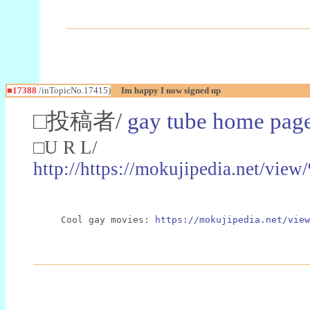
■17388
/inTopicNo.17415)
Im happy I now signed up
□投稿者/
gay tube home pag
□U R L/
http://https://mokujipedia.n
Cool gay movies: 
https://mokujipedia.net/vie