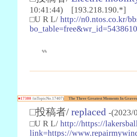
10:41:44) [193.218.190.*]
□U R L/
http://n0.ntos.co.kr/b
bo_table=free&wr_id=543861
%%
■17380
/inTopicNo.17407)
The Three Greatest Moments In Grave
□投稿者/
replaced
-(2023/
□U R L/
http://https://lakersb
link=https://www.repairmywin