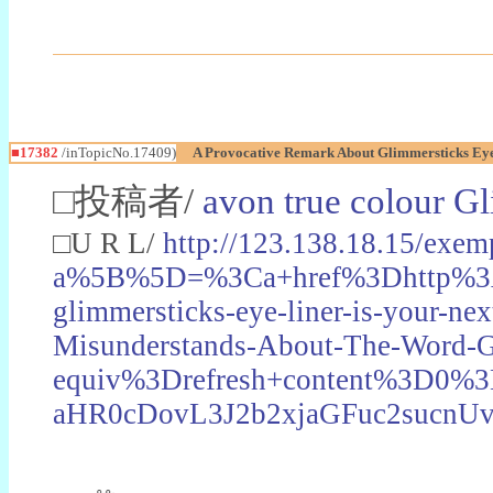
■17382
/inTopicNo.17409)
A Provocative Remark About Glimmersticks Eye
□投稿者/
avon true colour Gl
□U R L/
http://123.138.18.15/exem
a%5B%5D=%3Ca+href%3Dhttp%3A
glimmersticks-eye-liner-is-yo
Misunderstands-About-The-Word
equiv%3Drefresh+content%3D0%
aHR0cDovL3J2b2xjaGFuc2sucn