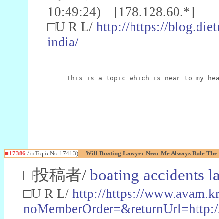
10:49:24) [178.128.60.*]
□U R L/
http://https://blog.di
india/
This is a topic which is near to my he
■17386
/inTopicNo.17413)
Will Boating Lawyer Near Me Always Rule The
□投稿者/
boating accidents 
□U R L/
http://https://www.avam.k
noMemberOrder=&returnUrl=ht