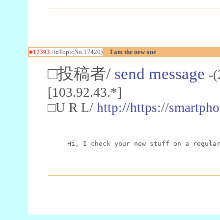
■17393
/inTopicNo.17420)
I am the new one
□投稿者/
send message
-
[103.92.43.*]
□U R L/
http://https://smartp
Hi, I check your new stuff on a regula