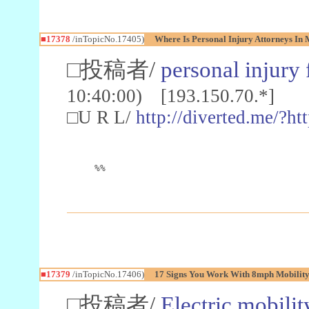
■17378
/inTopicNo.17405)
Where Is Personal Injury Attorneys I
□投稿者/
personal injury
10:40:00) [193.150.70.*]
□U R L/
http://diverted.me/?ht
%%
■17379
/inTopicNo.17406)
17 Signs You Work With 8mph Mobility
□投稿者/
Electric mobilit