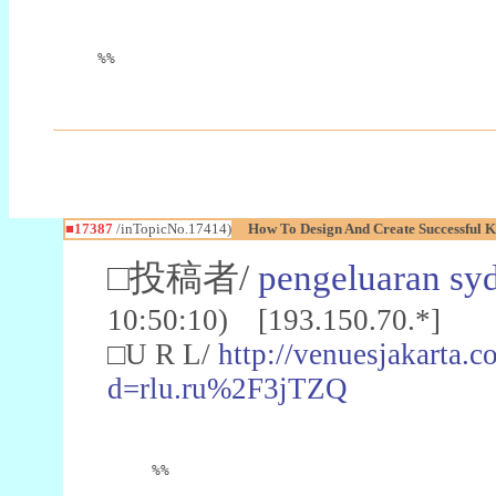
%%
■17387
/inTopicNo.17414)
How To Design And Create Successful 
□投稿者/
pengeluaran sy
10:50:10) [193.150.70.*]
□U R L/
http://venuesjakarta.
d=rlu.ru%2F3jTZQ
%%