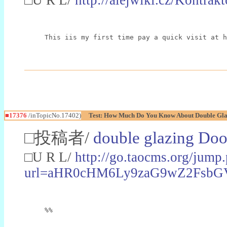
This iis my first time pay a quick visit at h
■17376
/inTopicNo.17402)
Test: How Much Do You Know About Double Gl
□投稿者/
double glazing Doo
□U R L/
http://go.taocms.org/jump
url=aHR0cHM6Ly9zaG9wZ2FsbG
%%