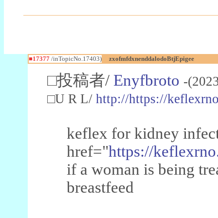
■17377
/inTopicNo.17403)
zxofmfdxnenddalodoBtjEpigee
□投稿者/
Enyfbroto
-(202
□U R L/
http://https://keflexrn
keflex for kidney infec
href="
https://keflexrn
if a woman is being trea
breastfeed