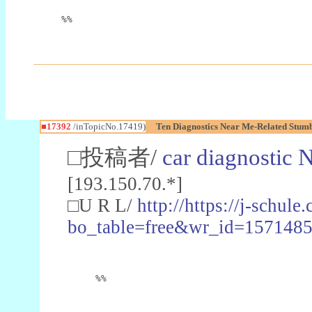
%%
■17392
/inTopicNo.17419)
Ten Diagnostics Near Me-Related Stumb
□投稿者/
car diagnostic 
[193.150.70.*]
□U R L/
http://https://j-schul
bo_table=free&wr_id=157148
%%