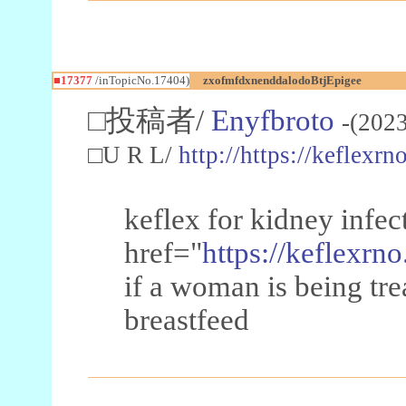
■17377
/inTopicNo.17404)
zxofmfdxnenddalodoBtjEpigee
□投稿者/
Enyfbroto
-(202
□U R L/
http://https://keflexrn
keflex for kidney infec
href="
https://keflexrn
if a woman is being trea
breastfeed