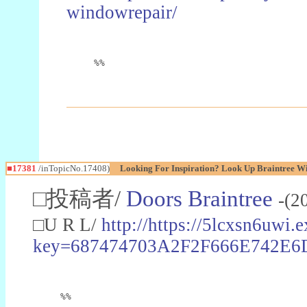
windowrepair/
%%
■17381
/inTopicNo.17408)
Looking For Inspiration? Look Up Braintree W
□投稿者/
Doors Braintree
-(2
□U R L/
http://https://5lcxsn6uwi
key=687474703A2F2F666E742E6D
%%