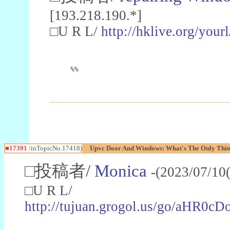
[193.218.190.*]
□U R L/
http://hklive.org/you
%%
■17391
/inTopicNo.17418)
Upvc Door And Windows: What's The Only Thin
□投稿者/
Monica
-(2023/07/10
□U R L/
http://tujuan.grogol.us/go/