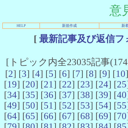
意
HELP
新規作成
新
[
最新記事及び返信フ
[トピック内全23035記事(17401
[
2
] [
3
] [
4
] [
5
] [
6
] [
7
] [
8
] [
9
] [
10
[
19
] [
20
] [
21
] [
22
] [
23
] [
24
] [
25
[
34
] [
35
] [
36
] [
37
] [
38
] [
39
] [
40
[
49
] [
50
] [
51
] [
52
] [
53
] [
54
] [
55
[
64
] [
65
] [
66
] [
67
] [
68
] [
69
] [
70
[
79
] [
80
] [
81
] [
82
] [
83
] [
84
] [
85