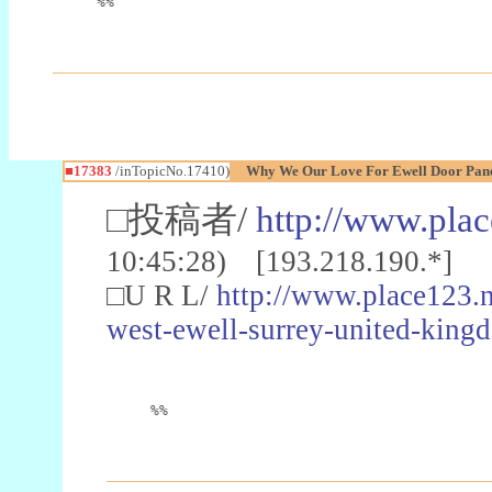
%%
■17383
/inTopicNo.17410)
Why We Our Love For Ewell Door Panel
□投稿者/
http://www.plac
10:45:28) [193.218.190.*]
□U R L/
http://www.place123.n
west-ewell-surrey-united-king
%%