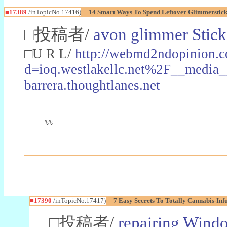
■17389
/inTopicNo.17416)
14 Smart Ways To Spend Leftover Glimmerstick
□投稿者/
avon glimmer Stick
□U R L/
http://webmd2ndopinion.c
d=ioq.westlakellc.net%2F__medi
barrera.thoughtlanes.net
%%
■17390
/inTopicNo.17417)
7 Easy Secrets To Totally Cannabis-In
□投稿者/
repairing Wind