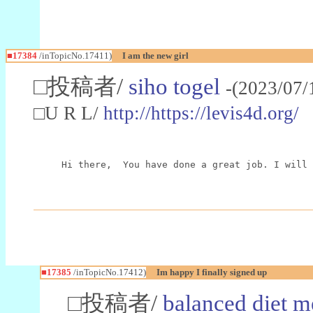
■17384
/inTopicNo.17411)
I am the new girl
□投稿者/
siho togel
-(2023/07/
□U R L/
http://https://levis4d.org/
Hi there,  You have done a great job. I will 
■17385
/inTopicNo.17412)
Im happy I finally signed up
□投稿者/
balanced diet m