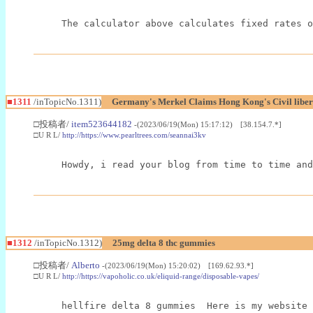
The calculator above calculates fixed rates o
■1311
/inTopicNo.1311)
Germany's Merkel Claims Hong Kong's Civil libert
□投稿者/
item523644182
-(2023/06/19(Mon) 15:17:12) [38.154.7.*]
□U R L/
http://https://www.pearltrees.com/seannai3kv
Howdy, i read your blog from time to time and
■1312
/inTopicNo.1312)
25mg delta 8 thc gummies
□投稿者/
Alberto
-(2023/06/19(Mon) 15:20:02) [169.62.93.*]
□U R L/
http://https://vapoholic.co.uk/eliquid-range/disposable-vapes/
hellfire delta 8 gummies  Here is my website 