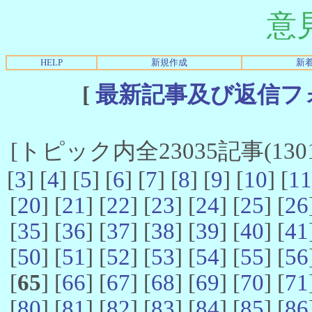
意
HELP
新規作成
新
[
最新記事及び返信フ
[トピック内全23035記事(1301-
[
3
] [
4
] [
5
] [
6
] [
7
] [
8
] [
9
] [
10
] [
11
[
20
] [
21
] [
22
] [
23
] [
24
] [
25
] [
26
[
35
] [
36
] [
37
] [
38
] [
39
] [
40
] [
41
[
50
] [
51
] [
52
] [
53
] [
54
] [
55
] [
56
[
65
] [
66
] [
67
] [
68
] [
69
] [
70
] [
71
[
80
] [
81
] [
82
] [
83
] [
84
] [
85
] [
86