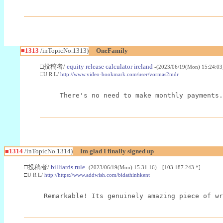
■1313
/inTopicNo.1313)
OneFamily
□投稿者/
equity release calculator ireland
-(2023/06/19(Mon) 15:24:0
□U R L/
http://www.video-bookmark.com/user/vormas2mdr
There's no need to make monthly payments.
■1314
/inTopicNo.1314)
Im glad I finally signed up
□投稿者/
billiards rule
-(2023/06/19(Mon) 15:31:16) [103.187.243.*]
□U R L/
http://https://www.addwish.com/bidathinhkent
Remarkable! Its genuinely amazing piece of wr