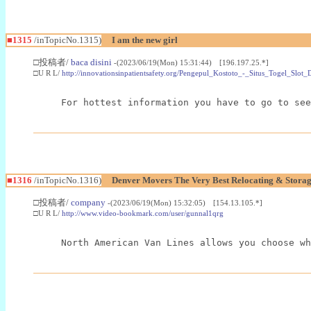
■1315
/inTopicNo.1315)
I am the new girl
□投稿者/
baca disini
-(2023/06/19(Mon) 15:31:44) [196.197.25.*]
□U R L/
http://innovationsinpatientsafety.org/Pengepul_Kostoto_-_Situs_Togel_Slo
For hottest information you have to go to see
■1316
/inTopicNo.1316)
Denver Movers The Very Best Relocating & Stora
□投稿者/
company
-(2023/06/19(Mon) 15:32:05) [154.13.105.*]
□U R L/
http://www.video-bookmark.com/user/gunnal1qrg
North American Van Lines allows you choose wh