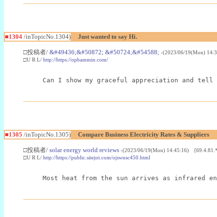
■1304
/inTopicNo.1304)
Just wanted to say Hi.
□投稿者/
&#49436;&#50872; &#50724;&#54588;
-(2023/06/19(Mon) 14:
□U R L/
http://https://opbammin.com/
Can I show my graceful appreciation and tell 
■1305
/inTopicNo.1305)
Compare Business Electricity Rates & Suppliers
□投稿者/
solar energy world reviews
-(2023/06/19(Mon) 14:45:16) [69.4.81.
□U R L/
http://https://public.sitejot.com/ojswnsc450.html
Most heat from the sun arrives as infrared en