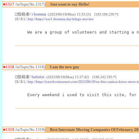
■1317
/inTopicNo.1317)
Just want to say Hello!
□投稿者/
i bomma
-(2023/06/19(Mon) 15:33:23) [103.106.239.*]
□U R L/
http://https://ww1.ibomma.day/telugu-movies/
We are a group of volunteers and starting a n
■1318
/inTopicNo.1318)
I am the new guy
□投稿者/
balislot
-(2023/06/19(Mon) 15:37:42) [196.242.195.*]
□U R L/
http://https://travelcruiseresort.com/2023/06/18/on-line-casinos-know-more-to
Every weekend i used to visit this site, for 
■1319
/inTopicNo.1319)
Best Interstate Moving Companies Of February 20