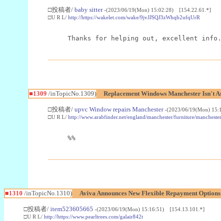
□投稿者/
baby sitter
-(2023/06/19(Mon) 15:02:28) [154.22.61.*]
□U R L/
http://https://wakelet.com/wake/9jvJJSQJ3zWhqb2ufqUrR
Thanks for helping out, excellent info
■1309
/inTopicNo.1309)
Replacement Windows Manchester Isn't A
□投稿者/
upvc Window repairs Manchester
-(2023/06/19(Mon) 15:
□U R L/
http://www.arabfinder.net/england/manchester/furniture/manchest
%%
■1310
/inTopicNo.1310)
Aviva Announces New Flexible Repayment Options
□投稿者/
item523605665
-(2023/06/19(Mon) 15:16:51) [154.13.101.*]
□U R L/
http://https://www.pearltrees.com/galair842t