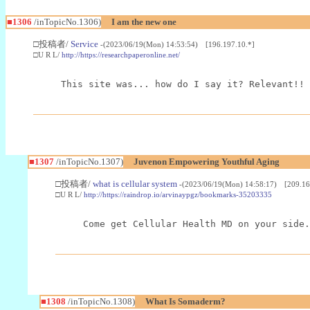
■1306
/inTopicNo.1306)
I am the new one
□投稿者/
Service
-(2023/06/19(Mon) 14:53:54) [196.197.10.*]
□U R L/
http://https://researchpaperonline.net/
This site was... how do I say it? Relevant!! 
■1307
/inTopicNo.1307)
Juvenon Empowering Youthful Aging
□投稿者/
what is cellular system
-(2023/06/19(Mon) 14:58:17) [209.16
□U R L/
http://https://raindrop.io/arvinaypgz/bookmarks-35203335
Come get Cellular Health MD on your side.
■1308
/inTopicNo.1308)
What Is Somaderm?