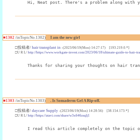
Hi, Neat post. There's a problem along with y
■1302
/inTopicNo.1302)
I am the new girl
□投稿者/
hair transplant in
-(2023/06/19(Mon) 14:27:17) [193.219.0.*]
□U R L/
http://https://www.workgate-invest.com/2023/06/18/ultimate-guide-to-hair-t
Thanks for sharing your thoughts on hair tran
■1303
/inTopicNo.1303)
. Is Somaderm Gel A Rip-off.
□投稿者/
daycare Supply
-(2023/06/19(Mon) 14:28:56) [38.154.173.*]
□U R L/
http://https://atavi.com/share/w3x646zsqlj1
I read this article completely on the topic o