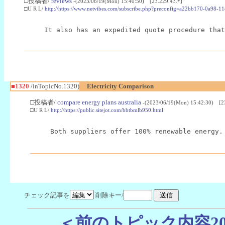
□投稿者/
reviews
-(2023/06/19(Mon) 15:40:50) [23.229.43.*]
□U R L/
http://https://www.netvibes.com/subscribe.php?preconfig=a22bb170-0a98-
It also has an expedited quote procedure that
■1320
/inTopicNo.1320)
Electricity Comparison
□投稿者/
compare energy plans australia
-(2023/06/19(Mon) 15:42:30) [2
□U R L/
http://https://public.sitejot.com/bbtbmlb950.html
Both suppliers offer 100% renewable energy.
チェック記事を
削除キー/
＜前のトピック内容2