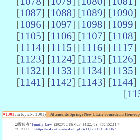
[
1078
] [
1079
] [
1080
] [
1081
] 
[
1087
] [
1088
] [
1089
] [
1090
] 
[
1096
] [
1097
] [
1098
] [
1099
] 
[
1105
] [
1106
] [
1107
] [
1108
] 
[
1114
] [
1115
] [
1116
] [
1117
] 
[
1123
] [
1124
] [
1125
] [
1126
] 
[
1132
] [
1133
] [
1134
] [
1135
] 
[
1141
] [
1142
] [
1143
] [
1144
] 
[
11
■1301
/inTopicNo.1301)
Altamonte Springs New U Life Somaderm Homeop
□投稿者/
Family Law
-(2023/06/19(Mon) 14:22:43) [38.152.11.*]
□U R L/
http://https://wakelet.com/wake/h_pDBZCQfxtFTTGPA6ON2