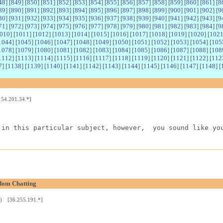
48
] [
849
] [
850
] [
851
] [
852
] [
853
] [
854
] [
855
] [
856
] [
857
] [
858
] [
859
] [
860
] [
861
] [
8
89
] [
890
] [
891
] [
892
] [
893
] [
894
] [
895
] [
896
] [
897
] [
898
] [
899
] [
900
] [
901
] [
902
] [
9
30
] [
931
] [
932
] [
933
] [
934
] [
935
] [
936
] [
937
] [
938
] [
939
] [
940
] [
941
] [
942
] [
943
] [
9
71
] [
972
] [
973
] [
974
] [
975
] [
976
] [
977
] [
978
] [
979
] [
980
] [
981
] [
982
] [
983
] [
984
] [
9
010
] [
1011
] [
1012
] [
1013
] [
1014
] [
1015
] [
1016
] [
1017
] [
1018
] [
1019
] [
1020
] [
102
1044
] [
1045
] [
1046
] [
1047
] [
1048
] [
1049
] [
1050
] [
1051
] [
1052
] [
1053
] [
1054
] [
105
1078
] [
1079
] [
1080
] [
1081
] [
1082
] [
1083
] [
1084
] [
1085
] [
1086
] [
1087
] [
1088
] [
108
1112
] [
1113
] [
1114
] [
1115
] [
1116
] [
1117
] [
1118
] [
1119
] [
1120
] [
1121
] [
1122
] [
112
7
] [
1138
] [
1139
] [
1140
] [
1141
] [
1142
] [
1143
] [
1144
] [
1145
] [
1146
] [
1147
] [
1148
] [
54.201.34.*]
 in this particular subject, however,  you sound like yo
dom Chatting
5) [36.255.191.*]