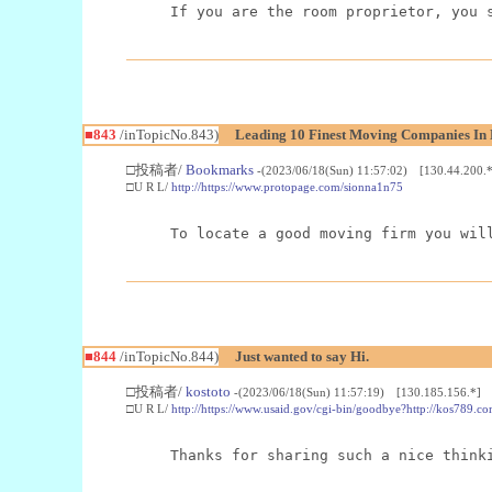
If you are the room proprietor, you 
■843
/inTopicNo.843)
Leading 10 Finest Moving Companies In 
□投稿者/
Bookmarks
-(2023/06/18(Sun) 11:57:02) [130.44.200.*
□U R L/
http://https://www.protopage.com/sionna1n75
To locate a good moving firm you wil
■844
/inTopicNo.844)
Just wanted to say Hi.
□投稿者/
kostoto
-(2023/06/18(Sun) 11:57:19) [130.185.156.*]
□U R L/
http://https://www.usaid.gov/cgi-bin/goodbye?http://kos789.co
Thanks for sharing such a nice think