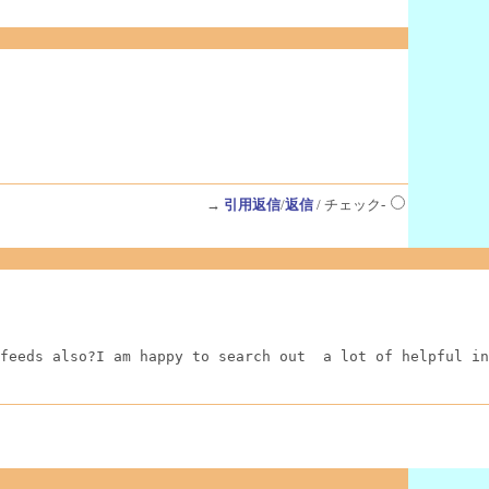
→
引用返信
/
返信
/ チェック-
feeds also?I am happy to search out  a lot of helpful in