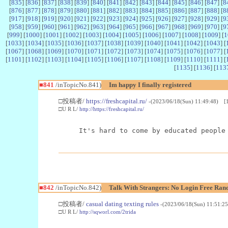
[
835
] [
836
] [
837
] [
838
] [
839
] [
840
] [
841
] [
842
] [
843
] [
844
] [
845
] [
846
] [
847
] [
8
[
876
] [
877
] [
878
] [
879
] [
880
] [
881
] [
882
] [
883
] [
884
] [
885
] [
886
] [
887
] [
888
] [
8
[
917
] [
918
] [
919
] [
920
] [
921
] [
922
] [
923
] [
924
] [
925
] [
926
] [
927
] [
928
] [
929
] [
9
[
958
] [
959
] [
960
] [
961
] [
962
] [
963
] [
964
] [
965
] [
966
] [
967
] [
968
] [
969
] [
970
] [
9
[
999
] [
1000
] [
1001
] [
1002
] [
1003
] [
1004
] [
1005
] [
1006
] [
1007
] [
1008
] [
1009
] [
1
[
1033
] [
1034
] [
1035
] [
1036
] [
1037
] [
1038
] [
1039
] [
1040
] [
1041
] [
1042
] [
1043
] [
[
1067
] [
1068
] [
1069
] [
1070
] [
1071
] [
1072
] [
1073
] [
1074
] [
1075
] [
1076
] [
1077
] [
[
1101
] [
1102
] [
1103
] [
1104
] [
1105
] [
1106
] [
1107
] [
1108
] [
1109
] [
1110
] [
1111
] [
[
1135
] [
1136
] [
113
■841
/inTopicNo.841)
Im happy I finally registered
□投稿者/
https://freshcapital.ru/
-(2023/06/18(Sun) 11:49:48) [1
□U R L/
http://https://freshcapital.ru/
It's hard to come by educated people
■842
/inTopicNo.842)
Talk With Strangers: No Login Free Ran
□投稿者/
casual dating texting rules
-(2023/06/18(Sun) 11:51:2
□U R L/
http://sqworl.com/2trida