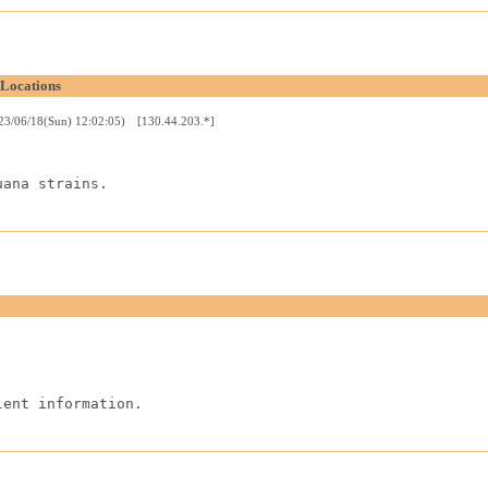
Locations
23/06/18(Sun) 12:02:05) [130.44.203.*]
uana strains.
]
lent information.