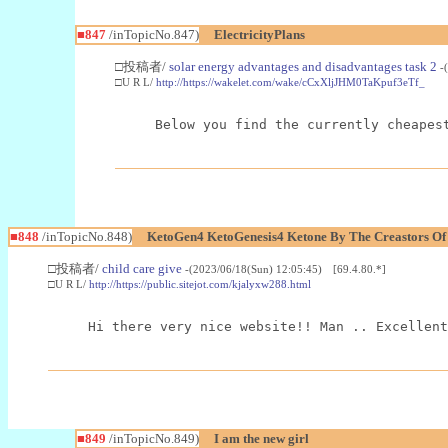
■847
/inTopicNo.847)
ElectricityPlans
□投稿者/
solar energy advantages and disadvantages task 2
-
□U R L/
http://https://wakelet.com/wake/cCxXljJHM0TaKpuf3eTf_
Below you find the currently cheapes
■848
/inTopicNo.848)
KetoGen4 KetoGenesis4 Ketone By The Creastors O
□投稿者/
child care give
-(2023/06/18(Sun) 12:05:45) [69.4.80.*]
□U R L/
http://https://public.sitejot.com/kjalyxw288.html
Hi there very nice website!! Man .. Excellent
■849
/inTopicNo.849)
I am the new girl