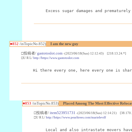
Excess sugar damages and prematurely
■852
/inTopicNo.852)
I am the new guy
□投稿者/
gastotoslot.com
-(2023/06/18(Sun) 12:12:43) [218.13.24.*]
□U R L/
http://https://www.gastotoslot.com
Hi there every one, here every one is shar
■853
/inTopicNo.853)
Placed Among The Most Effective Reloca
□投稿者/
item523951731
-(2023/06/18(Sun) 12:14:21) [38.170.
□U R L/
http://https://www.pearltrees.com/marielevdf
Local and also intrastate movers hav