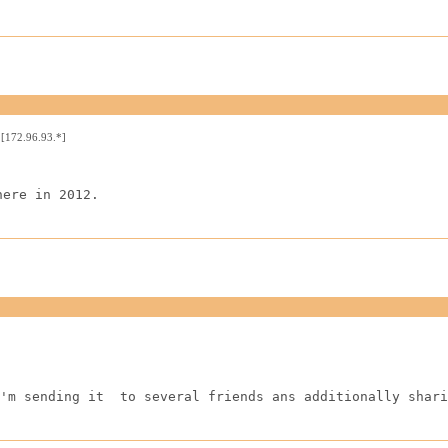
[172.96.93.*]
here in 2012.
'm sending it  to several friends ans additionally shari