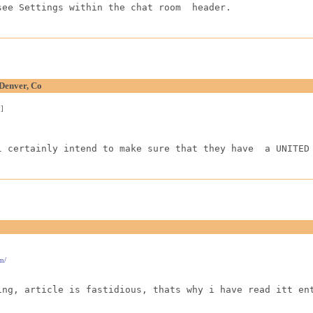
see Settings within the chat room  header.
Denver, Co
]
l certainly intend to make sure that they have  a UNITED
m/
ing, article is fastidious, thats why i have read itt en