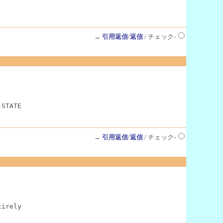
→
引用返信
/
返信
/ チェック-
 STATE
→
引用返信
/
返信
/ チェック-
tirely