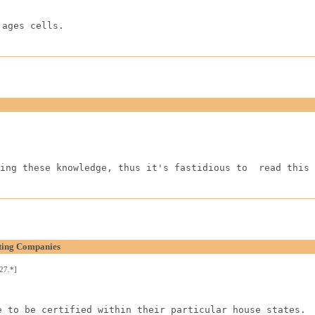
 ages cells.
ing these knowledge, thus it's fastidious to  read this 
ting Companies
27.*]
e to be certified within their particular house states.