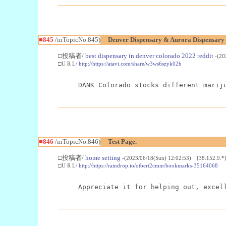
■845
/inTopicNo.845)
Denver Dispensary & Aurora Dispensary 
□投稿者/
best dispensary in denver colorado 2022 reddit
-(20
□U R L/
http://https://atavi.com/share/w3ws6szyk02b
DANK Colorado stocks different marij
■846
/inTopicNo.846)
Test Page.
□投稿者/
home setting
-(2023/06/18(Sun) 12:02:53) [38.152.9.*
□U R L/
http://https://raindrop.io/otbert2cmm/bookmarks-35164068
Appreciate it for helping out, excel