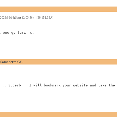
(2023/06/18(Sun) 12:03:56) [38.152.33.*]
t energy tariffs.
f Somaderm Gel.
 .. Superb .. I will bookmark your website and take the 