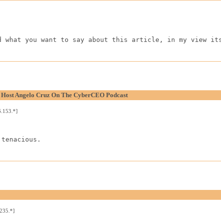
d what you want to say about this article, in my view it
y Host Angelo Cruz On The CyberCEO Podcast
.153.*]
 tenacious.
235.*]