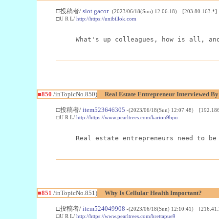
□投稿者/
slot gacor
-(2023/06/18(Sun) 12:06:18) [203.80.163.*]
□U R L/
http://https://unibillok.com
What's up colleagues, how is all, an
■850
/inTopicNo.850)
Real Estate Entrepreneur Interviewed B
□投稿者/
item523646305
-(2023/06/18(Sun) 12:07:48) [192.186
□U R L/
http://https://www.pearltrees.com/karion9bpu
Real estate entrepreneurs need to be
■851
/inTopicNo.851)
Why Is Cellular Health Important?
□投稿者/
item524049908
-(2023/06/18(Sun) 12:10:41) [216.41.
□U R L/
http://https://www.pearltrees.com/brettapue9