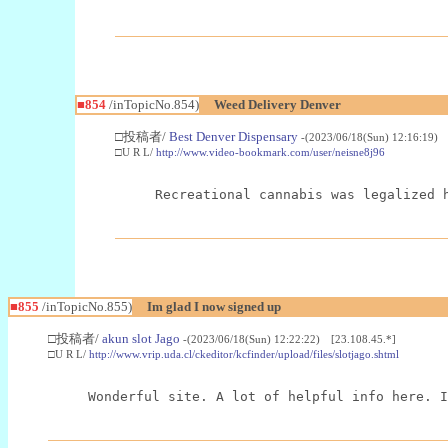
■854
/inTopicNo.854)
Weed Delivery Denver
□投稿者/
Best Denver Dispensary
-(2023/06/18(Sun) 12:16:19) 
□U R L/
http://www.video-bookmark.com/user/neisne8j96
Recreational cannabis was legalized 
■855
/inTopicNo.855)
Im glad I now signed up
□投稿者/
akun slot Jago
-(2023/06/18(Sun) 12:22:22) [23.108.45.*]
□U R L/
http://www.vrip.uda.cl/ckeditor/kcfinder/upload/files/slotjago.shtml
Wonderful site. A lot of helpful info here. I