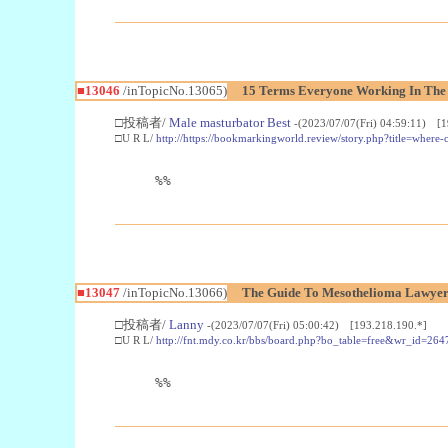
■13046
/inTopicNo.13065)
15 Terms Everyone Working In The
□投稿者/
Male masturbator Best
-(2023/07/07(Fri) 04:59:11) [1
□U R L/
http://https://bookmarkingworld.review/story.php?title=where
%%
■13047
/inTopicNo.13066)
The Guide To Mesothelioma Lawyer
□投稿者/
Lanny
-(2023/07/07(Fri) 05:00:42) [193.218.190.*]
□U R L/
http://fnt.mdy.co.kr/bbs/board.php?bo_table=free&wr_id=26
%%