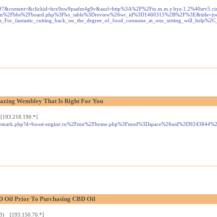
aign=4397&content=&clickid=hrx9nw9psafm4g9v&aurl=http%3A%2F%2Fto.m.m.y.bye.1.2%4
bbs%2Fboard.php%3Fbo_table%3Dreview%26wr_id%3D1460315%2B%2F%3E&title=joellemone
es_For_fantastic_cutting_back_on_the_degree_of_food_consume_at_one_setting_will_he
azing Wembley That Is Right For You
 [193.218.190.*]
oltrademark.php?d=boost-engine.ru%2Fmir%2Fhome.php%3Fmod%3Dspace%26uid%3D9243844%
D Oil Prior To Purchasing CBD Oil
23) [193.150.70.*]