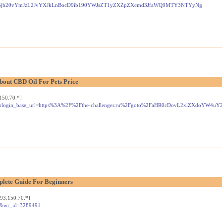
nVnby5jb20vYmJzL2JvYXJkLnBocD9ib190YWJsZT1yZXZpZXcmd3JfaWQ9MTY3NTYyNg
bout CBD Oil For Pets Price
150.70.*]
type=pub&login_base_url=https%3A%2F%2Fthe-challenger.ru%2Fgoto%2FaHR0cDovL2xlZXd
plete Guide For Beginners
93.150.70.*]
ree&wr_id=3289491