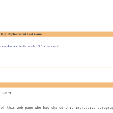
r Key Replacement Cost Game
-key-replacement-be-the-key-for-2023s-challenges/
10.201.*]
 of this web page who has shared this impressive paragra