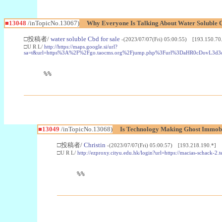
■13048
/inTopicNo.13067)
Why Everyone Is Talking About Water Soluble
□投稿者/
water soluble Cbd for sale
-(2023/07/07(Fri) 05:00:55) [193.150.70
□U R L/
http://https://maps.google.si/url?
sa=t&url=https%3A%2F%2Fgo.taocms.org%2Fjump.php%3Furl%3DaHR0cDov
%%
■13049
/inTopicNo.13068)
Is Technology Making Ghost Immobil
□投稿者/
Christin
-(2023/07/07(Fri) 05:00:57) [193.218.190.*]
□U R L/
http://ezproxy.cityu.edu.hk/login?url=https://macias-schack-2
%%