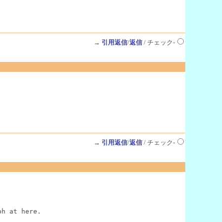
→
引用返信
/
返信
/ チェック-
→
引用返信
/
返信
/ チェック-
ph at here.