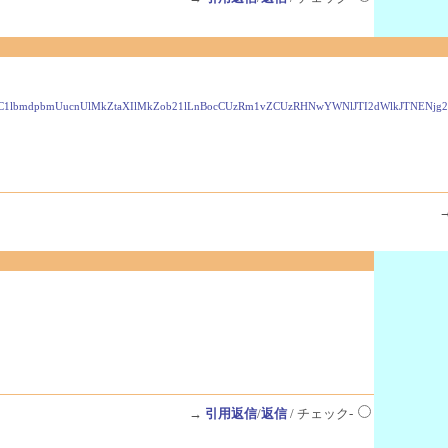
9zdC1lbmdpbmUucnUlMkZtaXIlMkZob21lLnBocCUzRm1vZCUzRHNwYWNlJTI2dWlkJTNENj
→
引用返信
/
返信
/ チェック-