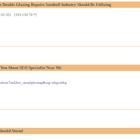
e Double Glazing Repairs Southall Industry Should Be Utilizing
5:01:35) [193.150.70.*]
 You About SEO Specialist Near Me
5zfqahxm7imkhuc_ansqfghcmag&usg=afqjcnhkg
Should Attend