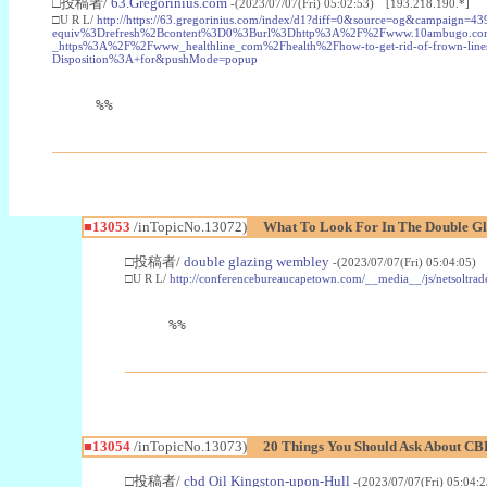
□投稿者/
63.Gregorinius.com
-(2023/07/07(Fri) 05:02:53) [193.218.190.*]
□U R L/
http://https://63.gregorinius.com/index/d1?diff=0&source=og&camp
equiv%3Drefresh%2Bcontent%3D0%3Burl%3Dhttp%3A%2F%2Fwww.10ambugo.com%2F
_https%3A%2F%2Fwww_healthline_com%2Fhealth%2Fhow-to-get-rid-of-frown-lin
Disposition%3A+for&pushMode=popup
%%
■13053
/inTopicNo.13072)
What To Look For In The Double Gl
□投稿者/
double glazing wembley
-(2023/07/07(Fri) 05:04:05)
□U R L/
http://conferencebureaucapetown.com/__media__/js/nets
%%
■13054
/inTopicNo.13073)
20 Things You Should Ask About CB
□投稿者/
cbd Oil Kingston-upon-Hull
-(2023/07/07(Fri) 05:04: