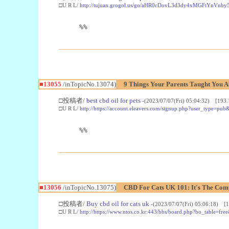
□U R L/
http://tujuan.grogol.us/go/aHR0cDovL3d3dy4xMGFtY
%%
■13055
/inTopicNo.13074)
9 Things Your Parents Taught You A
□投稿者/
best cbd oil for pets
-(2023/07/07(Fri) 05:04:32) [193.
□U R L/
http://https://account.eleavers.com/signup.php?user_
%%
■13056
/inTopicNo.13075)
CBD For Cats UK 101: It's The Com
□投稿者/
Buy cbd oil for cats uk
-(2023/07/07(Fri) 05:06:18) [1
□U R L/
http://https://www.ntos.co.kr:443/bbs/board.php?bo_table=f