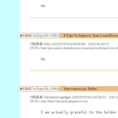
%%
■13044
/inTopicNo.13063)
8 Tips To Improve Your Land Rove
□投稿者/
lost
-(2023/07/07(Fri) 04:58:09) [193.218.190.*]
□U R L/
http://spb.remont-obsluzhivanie.ru/question/could-land-rover
%%
■13045
/inTopicNo.13064)
Just want to say Hello!
□投稿者/
electronics gadget
-(2023/07/07(Fri) 04:58:57) [192.2
□U R L/
http://https://mt-tracki.glopalstore.com
I am actually grateful to the holder