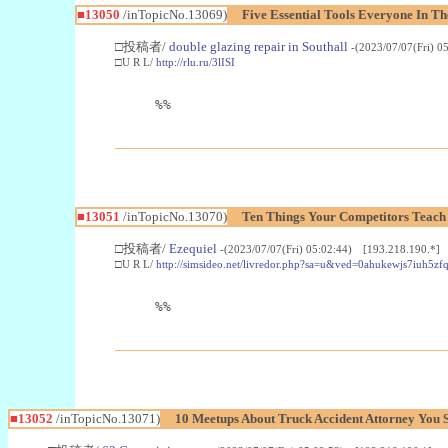
■13050
/inTopicNo.13069)
Five Essential Tools Everyone In Th
□投稿者/
double glazing repair in Southall
-(2023/07/07(Fri) 0
□U R L/
http://rlu.ru/3lISI
%%
■13051
/inTopicNo.13070)
Ten Things Your Competitors Teach
□投稿者/
Ezequiel
-(2023/07/07(Fri) 05:02:44) [193.218.190.*]
□U R L/
http://simsideo.net/livredor.php?sa=u&ved=0ahukewjs7iuh
%%
■13052
/inTopicNo.13071)
10 Meetups About Truck Accident Attorney You 