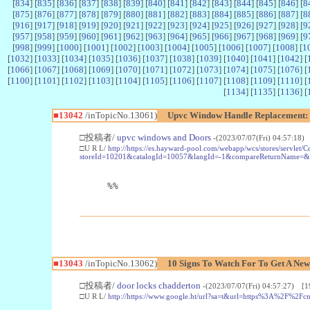
[
834
] [
835
] [
836
] [
837
] [
838
] [
839
] [
840
] [
841
] [
842
] [
843
] [
844
] [
845
] [
846
] [
8
[
875
] [
876
] [
877
] [
878
] [
879
] [
880
] [
881
] [
882
] [
883
] [
884
] [
885
] [
886
] [
887
] [
8
[
916
] [
917
] [
918
] [
919
] [
920
] [
921
] [
922
] [
923
] [
924
] [
925
] [
926
] [
927
] [
928
] [
9
[
957
] [
958
] [
959
] [
960
] [
961
] [
962
] [
963
] [
964
] [
965
] [
966
] [
967
] [
968
] [
969
] [
9
[
998
] [
999
] [
1000
] [
1001
] [
1002
] [
1003
] [
1004
] [
1005
] [
1006
] [
1007
] [
1008
] [
1
[
1032
] [
1033
] [
1034
] [
1035
] [
1036
] [
1037
] [
1038
] [
1039
] [
1040
] [
1041
] [
1042
] [
[
1066
] [
1067
] [
1068
] [
1069
] [
1070
] [
1071
] [
1072
] [
1073
] [
1074
] [
1075
] [
1076
] [
[
1100
] [
1101
] [
1102
] [
1103
] [
1104
] [
1105
] [
1106
] [
1107
] [
1108
] [
1109
] [
1110
] [
[
1134
] [
1135
] [
1136
] [
■13042
/inTopicNo.13061)
Upvc Window Handle Replacement: It
□投稿者/
upvc windows and Doors
-(2023/07/07(Fri) 04:57:18)
□U R L/
http://https://es.hayward-pool.com/webapp/wcs/stores/servlet
storeId=10201&catalogId=10057&langId=-1&compareReturnName=&
%%
■13043
/inTopicNo.13062)
10 Signs To Watch For To Get A Ne
□投稿者/
door locks chadderton
-(2023/07/07(Fri) 04:57:27) [1
□U R L/
http://https://www.google.ht/url?sa=t&url=https%3A%2F%