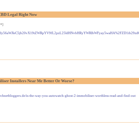
 CBD Legal Right Now
.*]
L3d3dy56aWJleC5jb20vX19tZWRpYV9fL2pzL25ldHNvbHRyYWRlbWFyay5waHA%2FZD1ib2
iser Installers Near Me Better Or Worse?
.technetbloggers.de/is-the-way-you-autowatch-ghost-2-immobiliser-worthless-read-and-find-out