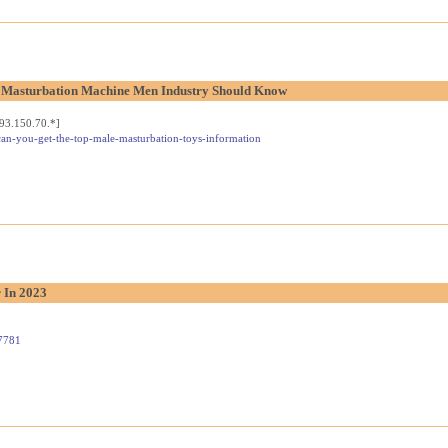
 Masturbation Machine Men Industry Should Know
93.150.70.*]
-can-you-get-the-top-male-masturbation-toys-information
 In 2023
47781