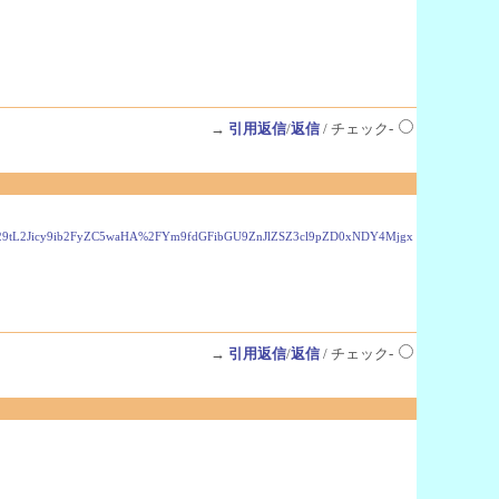
→
引用返信
/
返信
/ チェック-
oYW4uY29tL2Jicy9ib2FyZC5waHA%2FYm9fdGFibGU9ZnJlZSZ3cl9pZD0xNDY4Mjgx
→
引用返信
/
返信
/ チェック-