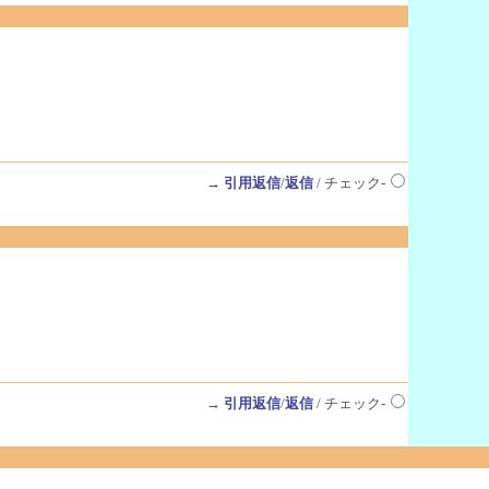
→
引用返信
/
返信
/ チェック-
→
引用返信
/
返信
/ チェック-