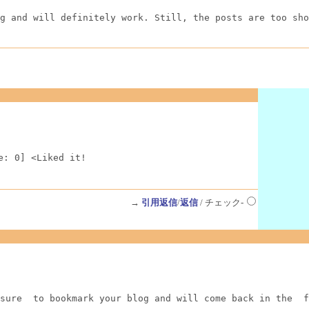
g and will definitely work. Still, the posts are too sho
e: 0] <Liked it!
→
引用返信
/
返信
/ チェック-
sure  to bookmark your blog and will come back in the  f