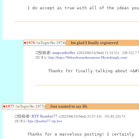
I do accept as true with all of the ideas you
■1976
/inTopicNo.1974)
Im glad I finally registered
□投稿者/
asapcashoffer
-(2023/06/21(Wed) 21:53:11) [38.152.7.
□U R L/
http://https://Webuyhouseshoustontx.Mystrikingly.com/
Thanks for finally talking about >&#
■1977
/inTopicNo.1975)
Just wanted to say Hi.
□投稿者/
RTP Jhonbet77
-(2023/06/21(Wed) 21:57:13) [51.81.255.*]
□U R L/
http://jhonbet77-rtp.live
Thanks for a marvelous posting! I certainly  