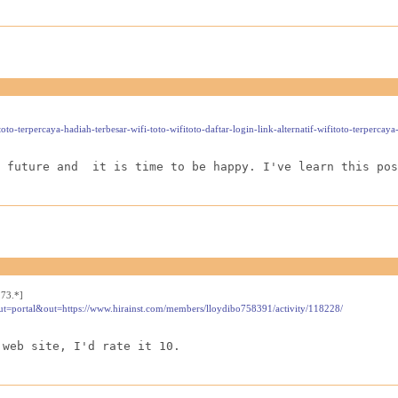
oto-terpercaya-hadiah-terbesar-wifi-toto-wifitoto-daftar-login-link-alternatif-wifitoto-terpercay
 future and  it is time to be happy. I've learn this pos
73.*]
ut=portal&out=https://www.hirainst.com/members/lloydibo758391/activity/118228/
 web site, I'd rate it 10.