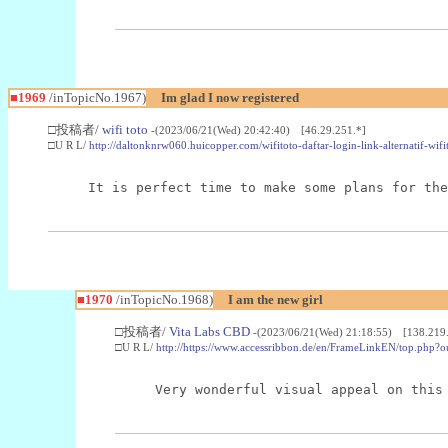
■1969
/inTopicNo.1967)
Im glad I now registered
□投稿者/
wifi toto
-(2023/06/21(Wed) 20:42:40) [46.29.251.*]
□U R L/
http://daltonknrw060.huicopper.com/wifitoto-daftar-login-link-alternatif-wifit
It is perfect time to make some plans for the
■1970
/inTopicNo.1968)
I am the new girl
□投稿者/
Vita Labs CBD
-(2023/06/21(Wed) 21:18:55) [138.219.
□U R L/
http://https://www.accessribbon.de/en/FrameLinkEN/top.php?o
Very wonderful visual appeal on this