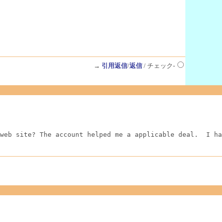
→
引用返信
/
返信
/ チェック-
web site? The account helped me a applicable deal.  I ha