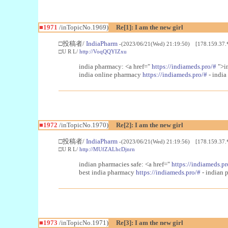
■1971
/inTopicNo.1969)
Re[1]: I am the new girl
□投稿者/
IndiaPharm
-(2023/06/21(Wed) 21:19:50) [178.159.37.
□U R L/
http://VoqQQYIZxu
india pharmacy: <a href="
https://indiameds.pro/#
">i
india online pharmacy
https://indiameds.pro/#
- india
■1972
/inTopicNo.1970)
Re[2]: I am the new girl
□投稿者/
IndiaPharm
-(2023/06/21(Wed) 21:19:56) [178.159.37.
□U R L/
http://MUfZALhcDjnrn
indian pharmacies safe: <a href="
https://indiameds.pr
best india pharmacy
https://indiameds.pro/#
- indian 
■1973
/inTopicNo.1971)
Re[3]: I am the new girl