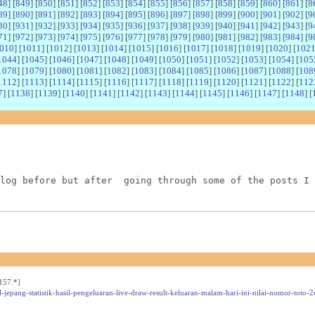
48
] [
849
] [
850
] [
851
] [
852
] [
853
] [
854
] [
855
] [
856
] [
857
] [
858
] [
859
] [
860
] [
861
] [
8
89
] [
890
] [
891
] [
892
] [
893
] [
894
] [
895
] [
896
] [
897
] [
898
] [
899
] [
900
] [
901
] [
902
] [
9
30
] [
931
] [
932
] [
933
] [
934
] [
935
] [
936
] [
937
] [
938
] [
939
] [
940
] [
941
] [
942
] [
943
] [
9
71
] [
972
] [
973
] [
974
] [
975
] [
976
] [
977
] [
978
] [
979
] [
980
] [
981
] [
982
] [
983
] [
984
] [
9
010
] [
1011
] [
1012
] [
1013
] [
1014
] [
1015
] [
1016
] [
1017
] [
1018
] [
1019
] [
1020
] [
102
1044
] [
1045
] [
1046
] [
1047
] [
1048
] [
1049
] [
1050
] [
1051
] [
1052
] [
1053
] [
1054
] [
105
1078
] [
1079
] [
1080
] [
1081
] [
1082
] [
1083
] [
1084
] [
1085
] [
1086
] [
1087
] [
1088
] [
108
1112
] [
1113
] [
1114
] [
1115
] [
1116
] [
1117
] [
1118
] [
1119
] [
1120
] [
1121
] [
1122
] [
112
7
] [
1138
] [
1139
] [
1140
] [
1141
] [
1142
] [
1143
] [
1144
] [
1145
] [
1146
] [
1147
] [
1148
] [
log before but after  going through some of the posts I 
157.*]
-jepang-statistik-hasil-pengeluaran-live-draw-result-keluaran-malam-hari-ini-nilai-nomor-toto