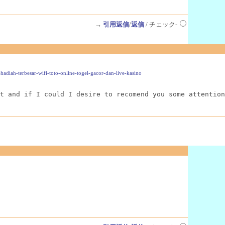
→
引用返信
/
返信
/ チェック-
a-hadiah-terbesar-wifi-toto-online-togel-gacor-dan-live-kasino
t and if I could I desire to recomend you some attention