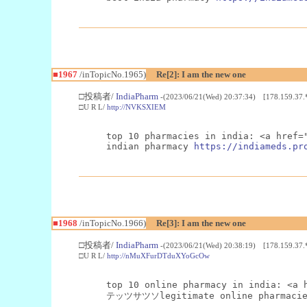
■1967
/inTopicNo.1965)
Re[2]: I am the new one
□投稿者/
IndiaPharm
-(2023/06/21(Wed) 20:37:34) [178.159.37.
□U R L/
http://NVKSXIEM
top 10 pharmacies in india: <a href=
indian pharmacy 
https://indiameds.pr
■1968
/inTopicNo.1966)
Re[3]: I am the new one
□投稿者/
IndiaPharm
-(2023/06/21(Wed) 20:38:19) [178.159.37.
□U R L/
http://nMuXFurDTduXYoGcOw
top 10 online pharmacy in india: <a 
テッツサツソlegitimate online pharmacie