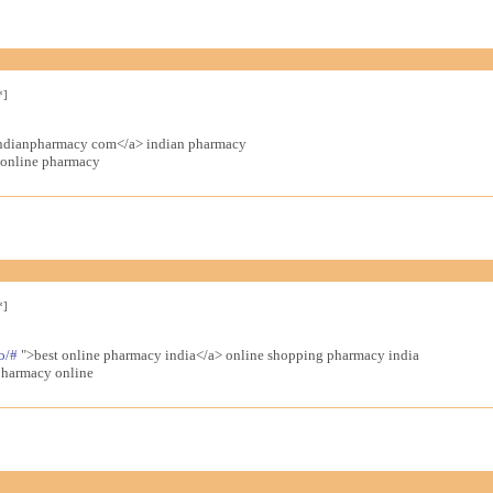
*]
ndianpharmacy com</a> indian pharmacy
 online pharmacy
*]
o/#
">best online pharmacy india</a> online shopping pharmacy india
pharmacy online