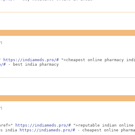
*]
" 
https://indiameds.pro/#
 ">cheapest online pharmacy indi
o/#
 - best india pharmacy
*]
href=" 
https://indiameds.pro/#
 ">reputable indian online 
s india 
https://indiameds.pro/#
 - cheapest online pharm