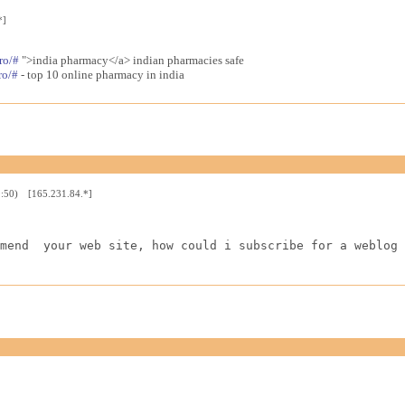
*]
ro/#
">india pharmacy</a> indian pharmacies safe
ro/#
- top 10 online pharmacy in india
9:50) [165.231.84.*]
mend  your web site, how could i subscribe for a weblog 