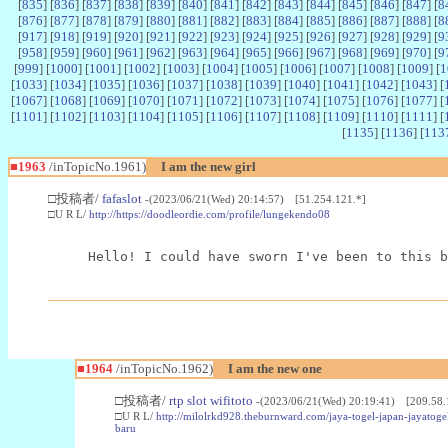
[
835
] [
836
] [
837
] [
838
] [
839
] [
840
] [
841
] [
842
] [
843
] [
844
] [
845
] [
846
] [
847
] [
8
[
876
] [
877
] [
878
] [
879
] [
880
] [
881
] [
882
] [
883
] [
884
] [
885
] [
886
] [
887
] [
888
] [
8
[
917
] [
918
] [
919
] [
920
] [
921
] [
922
] [
923
] [
924
] [
925
] [
926
] [
927
] [
928
] [
929
] [
9
[
958
] [
959
] [
960
] [
961
] [
962
] [
963
] [
964
] [
965
] [
966
] [
967
] [
968
] [
969
] [
970
] [
9
[
999
] [
1000
] [
1001
] [
1002
] [
1003
] [
1004
] [
1005
] [
1006
] [
1007
] [
1008
] [
1009
] [
1
[
1033
] [
1034
] [
1035
] [
1036
] [
1037
] [
1038
] [
1039
] [
1040
] [
1041
] [
1042
] [
1043
] [
[
1067
] [
1068
] [
1069
] [
1070
] [
1071
] [
1072
] [
1073
] [
1074
] [
1075
] [
1076
] [
1077
] [
[
1101
] [
1102
] [
1103
] [
1104
] [
1105
] [
1106
] [
1107
] [
1108
] [
1109
] [
1110
] [
1111
] [
[
1135
] [
1136
] [
113
■1963
/inTopicNo.1961)
I am the new girl
□投稿者/
fafaslot
-(2023/06/21(Wed) 20:14:57) [51.254.121.*]
□U R L/
http://https://doodleordie.com/profile/lungekendo08
Hello! I could have sworn I've been to this b
■1964
/inTopicNo.1962)
I am the new one
□投稿者/
rtp slot wifitoto
-(2023/06/21(Wed) 20:19:41) [209.58.
□U R L/
http://milolrkd928.theburnward.com/jaya-togel-japan-jayatogel
baru