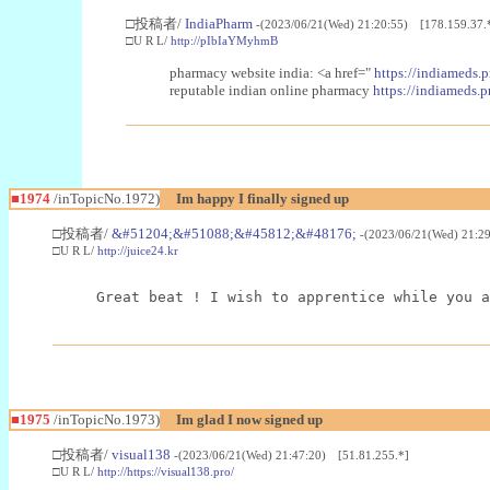
□投稿者/
IndiaPharm
-(2023/06/21(Wed) 21:20:55) [178.159.37.
□U R L/
http://pIbIaYMyhmB
pharmacy website india: <a href="
https://indiameds.p
reputable indian online pharmacy
https://indiameds.p
■1974
/inTopicNo.1972)
Im happy I finally signed up
□投稿者/
&#51204;&#51088;&#45812;&#48176;
-(2023/06/21(Wed) 21:2
□U R L/
http://juice24.kr
Great beat ! I wish to apprentice while you a
■1975
/inTopicNo.1973)
Im glad I now signed up
□投稿者/
visual138
-(2023/06/21(Wed) 21:47:20) [51.81.255.*]
□U R L/
http://https://visual138.pro/