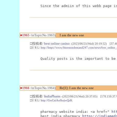
Since the admiin of this webb page i
■1965
/inTopicNo.1963)
I am the new one
□投稿者/
best online casino
-(2023/06/21(Wed) 20:19:52) [37.46
□U R L/
http://https://www.fitnessondemand247.com/news/free_online
Quality posts is the important to be
■1966
/inTopicNo.1964)
Re[1]: I am the new one
□投稿者/
IndiaPharm
-(2023/06/21(Wed) 20:37:05) [178.159.37.
□U R L/
http://GwCniAofhojwQzK
pharmacy website india: <a href=" 
ht
best india pharmacy 
https://indiamed