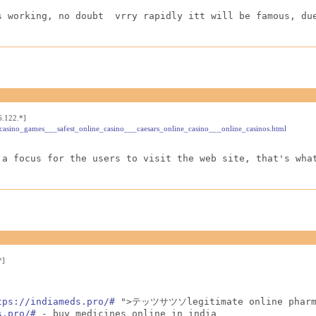
s working, no doubt  vrry rapidly itt will be famous, du
.122.*]
_casino_games___safest_online_casino___caesars_online_casino___online_casinos.html
 a focus for the users to visit the web site, that's wha
*]
tps://indiameds.pro/#
 ">テッツサツソlegitimate online pharmac
s.pro/#
 - buy medicines online in india