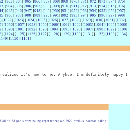
62
] [
863
] [
864
] [
865
] [
866
] [
867
] [
868
] [
869
] [
870
] [
871
] [
872
] [
873
] [
874
] [
875
]
03
] [
904
] [
905
] [
906
] [
907
] [
908
] [
909
] [
910
] [
911
] [
912
] [
913
] [
914
] [
915
] [
916
]
44
] [
945
] [
946
] [
947
] [
948
] [
949
] [
950
] [
951
] [
952
] [
953
] [
954
] [
955
] [
956
] [
957
]
85
] [
986
] [
987
] [
988
] [
989
] [
990
] [
991
] [
992
] [
993
] [
994
] [
995
] [
996
] [
997
] [
998
]
1
] [
1022
] [
1023
] [
1024
] [
1025
] [
1026
] [
1027
] [
1028
] [
1029
] [
1030
] [
1031
] [
1032
]
5
] [
1056
] [
1057
] [
1058
] [
1059
] [
1060
] [
1061
] [
1062
] [
1063
] [
1064
] [
1065
] [
1066
]
9
] [
1090
] [
1091
] [
1092
] [
1093
] [
1094
] [
1095
] [
1096
] [
1097
] [
1098
] [
1099
] [
1100
]
3
] [
1124
] [
1125
] [
1126
] [
1127
] [
1128
] [
1129
] [
1130
] [
1131
] [
1132
] [
1133
] [
1134
]
1149
] [
1150
] [
1151
]
realized it's new to me. Anyhow, I'm definitely happy I 
-2d-3d-4d-6d-pools-prize-paling-cepat-terlengkap-2022-prediksi-bocoran-paling-