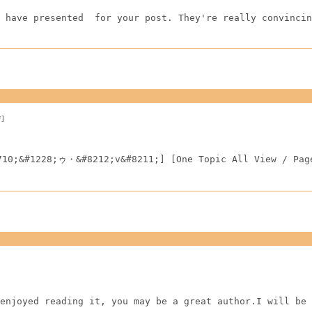
 have presented  for your post. They're really convincin
*]
710;&#1228;ゥ・&#8212;v&#8211;] [One Topic All View / Pag
enjoyed reading it, you may be a great author.I will be 