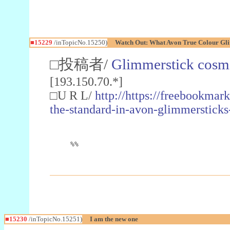
■15229
/inTopicNo.15250)
Watch Out: What Avon True Colour Gli
□投稿者/
Glimmerstick cosm
[193.150.70.*]
□U R L/
http://https://freebookmark
the-standard-in-avon-glimmersticks
%%
■15230
/inTopicNo.15251)
I am the new one