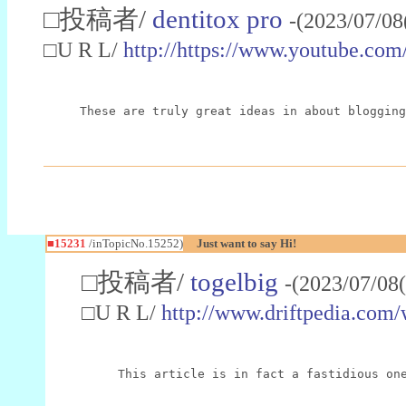
□投稿者/
dentitox pro
-(2023/07/08
□U R L/
http://https://www.youtube.
These are truly great ideas in about blogging
■15231
/inTopicNo.15252)
Just want to say Hi!
□投稿者/
togelbig
-(2023/07/08
□U R L/
http://www.driftpedia.com
This article is in fact a fastidious on