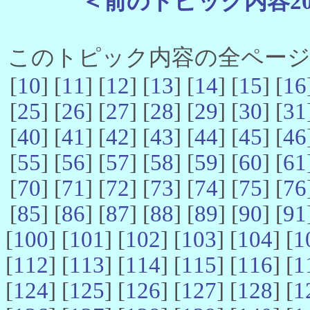
＜前のトピック内容2
このトピック内容の全ページ数 
[
10
] [
11
] [
12
] [
13
] [
14
] [
15
] [
16
[
25
] [
26
] [
27
] [
28
] [
29
] [
30
] [
31
[
40
] [
41
] [
42
] [
43
] [
44
] [
45
] [
46
[
55
] [
56
] [
57
] [
58
] [
59
] [
60
] [
61
[
70
] [
71
] [
72
] [
73
] [
74
] [
75
] [
76
[
85
] [
86
] [
87
] [
88
] [
89
] [
90
] [
91
[
100
] [
101
] [
102
] [
103
] [
104
] [
1
[
112
] [
113
] [
114
] [
115
] [
116
] [
1
[
124
] [
125
] [
126
] [
127
] [
128
] [
1