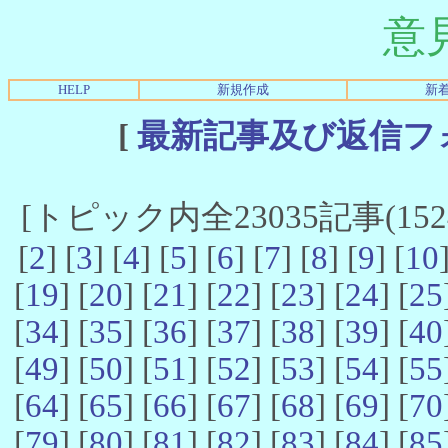
意
HELP
新規作成
新
[
最新記事及び返信フ
[トピック内全23035記事(15241
[
2
] [
3
] [
4
] [
5
] [
6
] [
7
] [
8
] [
9
] [
10
[
19
] [
20
] [
21
] [
22
] [
23
] [
24
] [
25
[
34
] [
35
] [
36
] [
37
] [
38
] [
39
] [
40
[
49
] [
50
] [
51
] [
52
] [
53
] [
54
] [
55
[
64
] [
65
] [
66
] [
67
] [
68
] [
69
] [
70
[
79
] [
80
] [
81
] [
82
] [
83
] [
84
] [
85