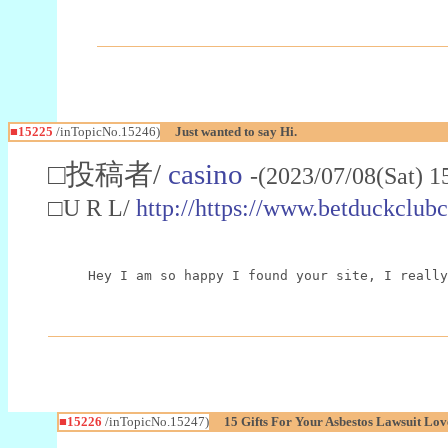
■15225
/inTopicNo.15246)
Just wanted to say Hi.
□投稿者/
casino
-(2023/07/08(Sat) 
□U R L/
http://https://www.betduckclub
Hey I am so happy I found your site, I really
■15226
/inTopicNo.15247)
15 Gifts For Your Asbestos Lawsuit Lov