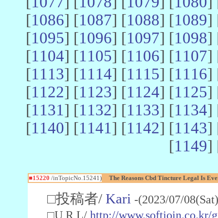
[
1077
] [
1078
] [
1079
] [
1080
] 
[
1086
] [
1087
] [
1088
] [
1089
] 
[
1095
] [
1096
] [
1097
] [
1098
] 
[
1104
] [
1105
] [
1106
] [
1107
] 
[
1113
] [
1114
] [
1115
] [
1116
] 
[
1122
] [
1123
] [
1124
] [
1125
] 
[
1131
] [
1132
] [
1133
] [
1134
] 
[
1140
] [
1141
] [
1142
] [
1143
] 
[
1149
] 
■15220
/inTopicNo.15241)
The Reasons Cbd Tincture Legal Is Ev
□投稿者/
Kari
-(2023/07/08(Sat
□U R L/
http://www.softjoin.co.kr/