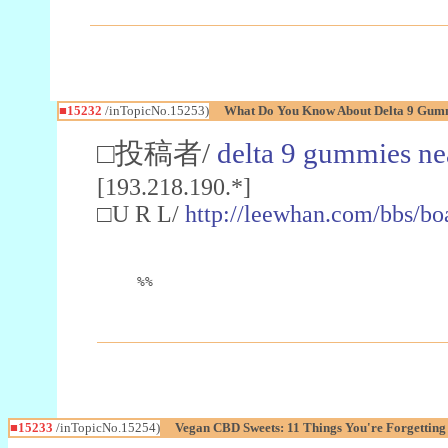
■15232
/inTopicNo.15253)
What Do You Know About Delta 9 Gum
□投稿者/
delta 9 gummies ne
[193.218.190.*]
□U R L/
http://leewhan.com/bbs/b
%%
■15233
/inTopicNo.15254)
Vegan CBD Sweets: 11 Things You're Forgetting