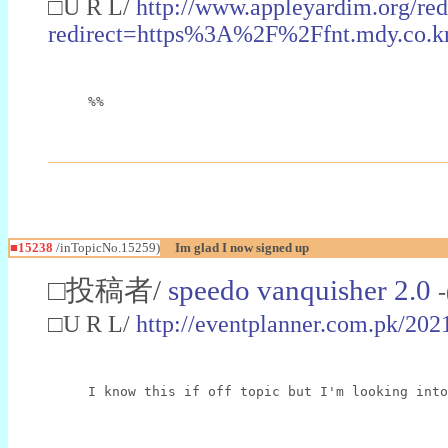
□U R L/
http://www.appleyardim.org/redi
redirect=https%3A%2F%2Ffnt.mdy.co
%%
■15238
/inTopicNo.15259)
Im glad I now signed up
□投稿者/
speedo vanquisher 2.0
□U R L/
http://eventplanner.com.pk/202
I know this if off topic but I'm looking into