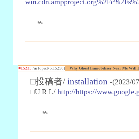
win.cdn.ampproject.org%2Fc%2Fs%2
%%
■15235
/inTopicNo.15256)
Why Ghost Immobiliser Near Me Will B
□投稿者/
installation
-(2023/07
□U R L/
http://https://www.google.
%%