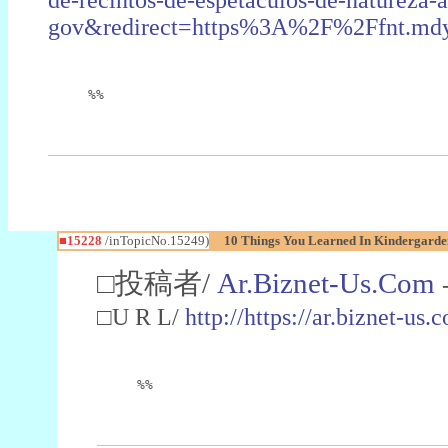
gov&redirect=https%3A%2F%2Ffnt.mdy
%%
■15228
/inTopicNo.15249)
10 Things You Learned In Kindergarden
□投稿者/
Ar.Biznet-Us.Com
□U R L/
http://https://ar.biznet-us
%%