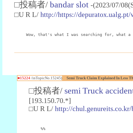
□投稿者/
bandar slot
-(2023/07/08(
□U R L/
http://https://depuratox.ualg.pt
Wow, that's what I was searching for, what a 
■15224
/inTopicNo.15245)
Semi Truck Claim Explained In Less T
□投稿者/
semi Truck acciden
[193.150.70.*]
□U R L/
http://chul.genureits.co.
%%