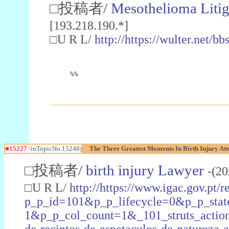
□投稿者/
Mesothelioma Litig
[193.218.190.*]
□U R L/
http://https://wulter.net
%%
■15227
/inTopicNo.15248)
The Three Greatest Moments In Birth Injury Att
□投稿者/
birth injury Lawyer
-(20
□U R L/
http://https://www.igac.gov.pt/r
p_p_id=101&p_p_lifecycle=0&p_p_st
1&p_p_col_count=1&_101_struts_actio
de-recintos-de-espetaculos-de-natureza-a