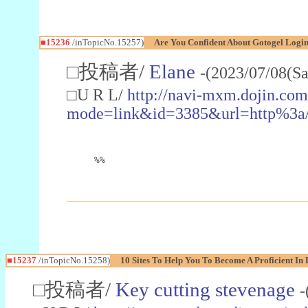
■15236
/inTopicNo.15257)
Are You Confident About Gotogel Logi
□投稿者/
Elane
-(2023/07/08(Sa
□U R L/
http://navi-mxm.dojin.com/
mode=link&id=3385&url=http%3a//
%%
■15237
/inTopicNo.15258)
10 Sites To Help You To Become A Proficient I
□投稿者/
Key cutting stevenage
-