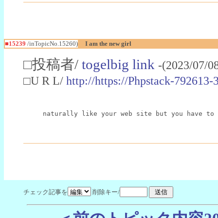
■15239
/inTopicNo.15260)
I am the new girl
□投稿者/
togelbig link
-(2023/07/0
□U R L/
http://https://Phpstack-7926
naturally like your web site but you have to 
チェック記事を
削除キー/