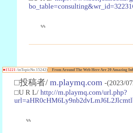
bo_table=consulting&wr_id=32231
%%
■15221
/inTopicNo.15242)
From Around The Web Here Are 20 Amazing Inf
□投稿者/
m.playmq.com
-(2023/07
□U R L/
http://m.playmq.com/url.php?
url=aHR0cHM6Ly9nb2dvLmJ6L2Jlcm
%%