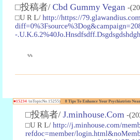
□投稿者/
Cbd Gummy Vegan
-(2
□U R L/
http://https://79.glawandius.co
diff=0%3Fsource%3Dog&campaign=2081
-.U.K.6.2%40Jo.Hnsdfsdff.Dsgdsgds
%%
■15234
/inTopicNo.15255)
8 Tips To Enhance Your Psychiatrists Ne
□投稿者/
J.minhouse.Com
-(20
□U R L/
http://j.minhouse.com/memb
refdoc=member/login.html&noMembe