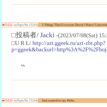
■15222
/inTopicNo.15243)
5 Things That Everyone Doesn't Know Concern
□投稿者/
Jacki
-(2023/07/08(Sat) 15
□U R L/
http://azt.ggeek.ru/azt-zbt.php?
p=ggeek&backurl=http%3A%2F%2Fboj
%%
■15223
/inTopicNo.15244)
Just wanted to say Hello.