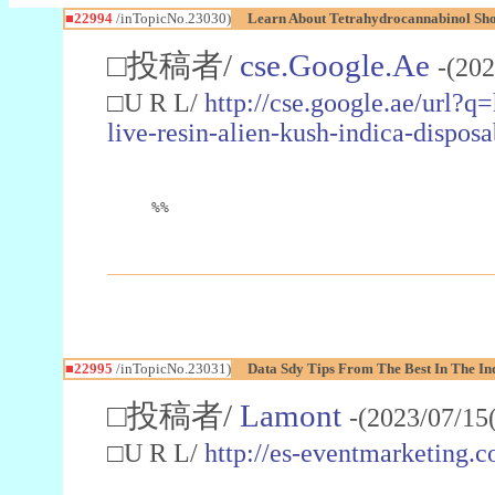
■22994
/inTopicNo.23030)
Learn About Tetrahydrocannabinol S
□投稿者/
cse.Google.Ae
-(202
□U R L/
http://cse.google.ae/url?q
live-resin-alien-kush-indica-dispo
%%
■22995
/inTopicNo.23031)
Data Sdy Tips From The Best In The In
□投稿者/
Lamont
-(2023/07/15
□U R L/
http://es-eventmarketin