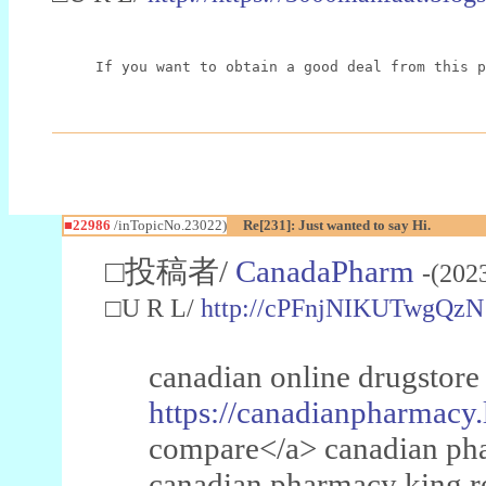
If you want to obtain a good deal from this p
■22986
/inTopicNo.23022)
Re[231]: Just wanted to say Hi.
□投稿者/
CanadaPharm
-(202
□U R L/
http://cPFnjNIKUTwgQzN
canadian online drugstore
https://canadianpharmacy.
compare</a> canadian pha
canadian pharmacy king 