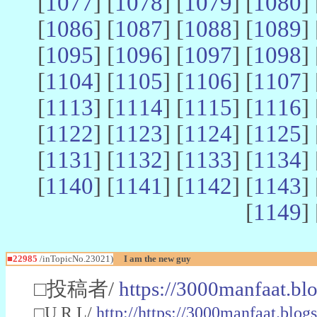
[
1077
] [
1078
] [
1079
] [
1080
] 
[
1086
] [
1087
] [
1088
] [
1089
] 
[
1095
] [
1096
] [
1097
] [
1098
] 
[
1104
] [
1105
] [
1106
] [
1107
] 
[
1113
] [
1114
] [
1115
] [
1116
] 
[
1122
] [
1123
] [
1124
] [
1125
] 
[
1131
] [
1132
] [
1133
] [
1134
] 
[
1140
] [
1141
] [
1142
] [
1143
] 
[
1149
] 
■22985
/inTopicNo.23021)
I am the new guy
□投稿者/
https://3000manfaat.bl
□U R L/
http://https://3000manfaat.blog