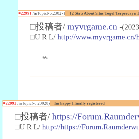
■22991
/inTopicNo.23027)
12 Stats About Situs Togel Terpercaya
□投稿者/
myvrgame.cn
-(2023
□U R L/
http://www.myvrgame.cn
%%
■22992
/inTopicNo.23028)
Im happy I finally registered
□投稿者/
https://Forum.Raumder
□U R L/
http://https://Forum.Raumder