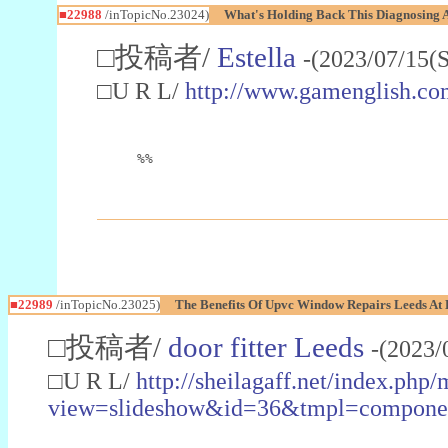
■22988
/inTopicNo.23024)
What's Holding Back This Diagnosing A
□投稿者/
Estella
-(2023/07/15(
□U R L/
http://www.gamenglish.co
%%
■22989
/inTopicNo.23025)
The Benefits Of Upvc Window Repairs Leeds At 
□投稿者/
door fitter Leeds
-(2023/
□U R L/
http://sheilagaff.net/index.php/
view=slideshow&id=36&tmpl=comp