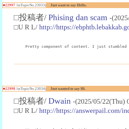
■22997
/inTopicNo.23033)
Just want to say Hello.
□投稿者/
Phising dan scam
-(2025
□U R L/
http://https://ebphtb.lebakk
Pretty component of content. I just stumbled 
■22998
/inTopicNo.23034)
Just wanted to say Hi.
□投稿者/
Dwain
-(2025/05/22(Thu) 
□U R L/
http://https://answerpail.com/i