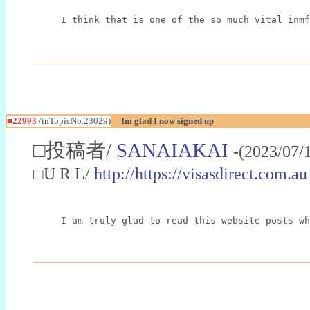
I think that is one of the so much vital inmf
■22993
/inTopicNo.23029)
Im glad I now signed up
□投稿者/
SANAIAKAI
-(2023/07/
□U R L/
http://https://visasdirect.com.au
I am truly glad to read this website posts wh