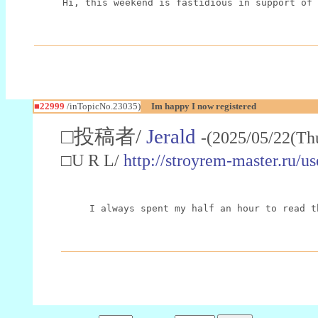
Hi, this weekend is fastidious in support of 
■22999
/inTopicNo.23035)
Im happy I now registered
□投稿者/
Jerald
-(2025/05/22(Th
□U R L/
http://stroyrem-master.ru/u
I always spent my half an hour to read t