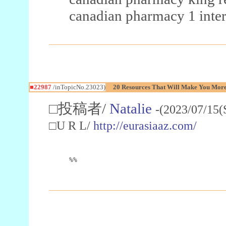
canadian pharmacy 1 inter
■22987
/inTopicNo.23023)
20 Resources That Will Make You More 
□投稿者/
Natalie
-(2023/07/15(
□U R L/
http://eurasiaaz.com/
%%