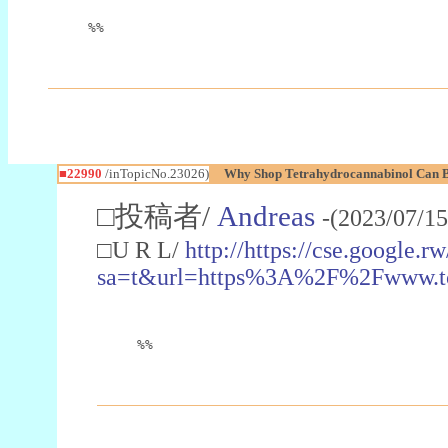
%%
■22990
/inTopicNo.23026)
Why Shop Tetrahydrocannabinol Can B
□投稿者/
Andreas
-(2023/07/15
□U R L/
http://https://cse.google.rw
sa=t&url=https%3A%2F%2Fwww.t
%%