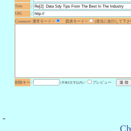
Title
/
URL
/
Comment/ 通常モード->
図表モード->
(適当に改行して下さい
削除キー
/
/
プレビュー
(半角8文字以内)
-
Ch