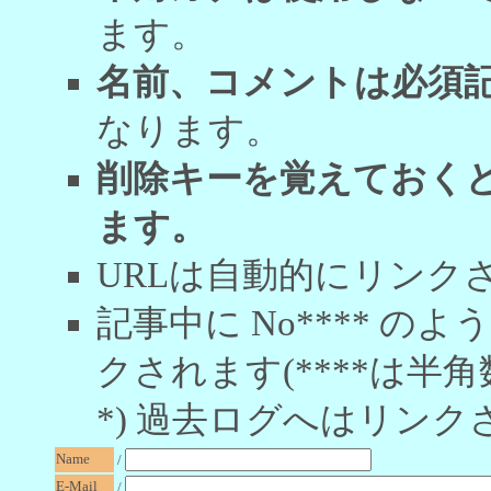
ます。
名前、コメントは必須
なります。
削除キーを覚えておく
ます。
URLは自動的にリンク
記事中に No**** 
クされます(****は半角
*) 過去ログへはリンク
Name
/
E-Mail
/