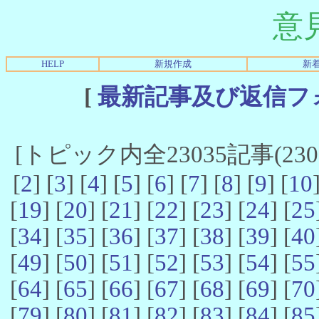
意
HELP
新規作成
新
[
最新記事及び返信フ
[トピック内全23035記事(23021
[
2
] [
3
] [
4
] [
5
] [
6
] [
7
] [
8
] [
9
] [
10
[
19
] [
20
] [
21
] [
22
] [
23
] [
24
] [
25
[
34
] [
35
] [
36
] [
37
] [
38
] [
39
] [
40
[
49
] [
50
] [
51
] [
52
] [
53
] [
54
] [
55
[
64
] [
65
] [
66
] [
67
] [
68
] [
69
] [
70
[
79
] [
80
] [
81
] [
82
] [
83
] [
84
] [
85