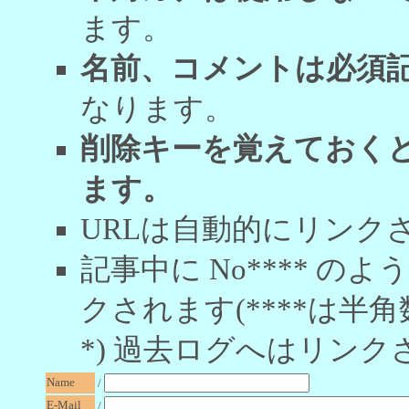
ます。
名前、コメントは必須
なります。
削除キーを覚えておく
ます。
URLは自動的にリンク
記事中に No**** 
クされます(****は半角
*) 過去ログへはリンク
Name
/
E-Mail
/