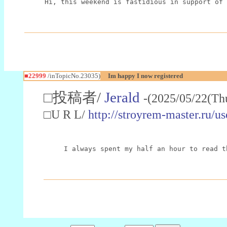
Hi, this weekend is fastidious in support of 
■22999
/inTopicNo.23035)
Im happy I now registered
□投稿者/
Jerald
-(2025/05/22(Th
□U R L/
http://stroyrem-master.ru/u
I always spent my half an hour to read t