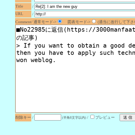
Title
/
URL
/
Comment/ 通常モード->
図表モード->
(適当に改行して下さい
削除キー
/
/
プレビュー
(半角8文字以内)