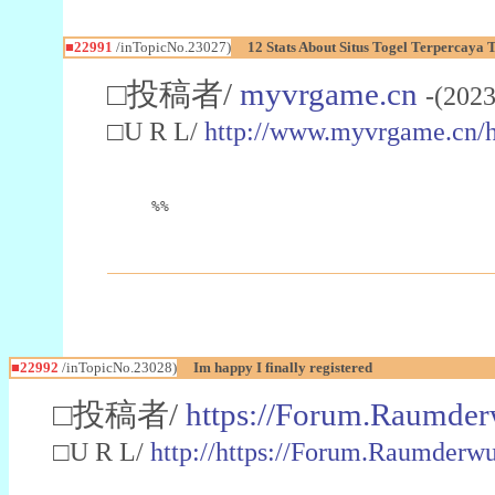
■22991
/inTopicNo.23027)
12 Stats About Situs Togel Terpercaya
□投稿者/
myvrgame.cn
-(2023
□U R L/
http://www.myvrgame.cn
%%
■22992
/inTopicNo.23028)
Im happy I finally registered
□投稿者/
https://Forum.Raumder
□U R L/
http://https://Forum.Raumder