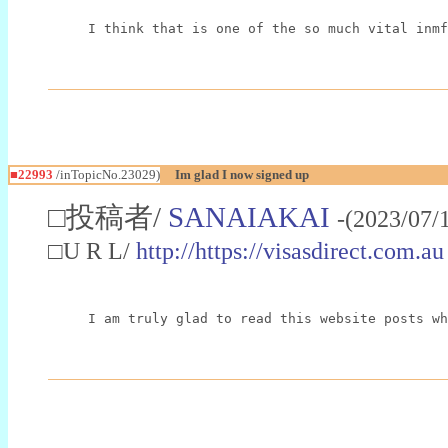
I think that is one of the so much vital inmf
■22993
/inTopicNo.23029)
Im glad I now signed up
□投稿者/
SANAIAKAI
-(2023/07/
□U R L/
http://https://visasdirect.com.au
I am truly glad to read this website posts wh