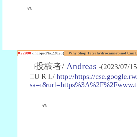
%%
■22990
/inTopicNo.23026)
Why Shop Tetrahydrocannabinol Can B
□投稿者/
Andreas
-(2023/07/15
□U R L/
http://https://cse.google.rw
sa=t&url=https%3A%2F%2Fwww.t
%%