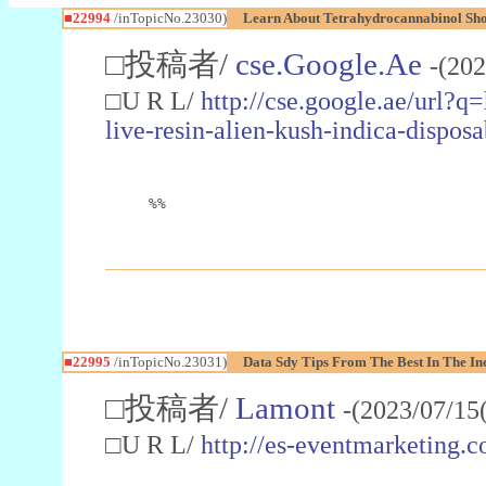
■22994
/inTopicNo.23030)
Learn About Tetrahydrocannabinol S
□投稿者/
cse.Google.Ae
-(202
□U R L/
http://cse.google.ae/url?q
live-resin-alien-kush-indica-dispo
%%
■22995
/inTopicNo.23031)
Data Sdy Tips From The Best In The In
□投稿者/
Lamont
-(2023/07/15
□U R L/
http://es-eventmarketin