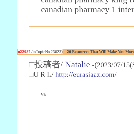
canadian pharmacy 1 inter
■22987
/inTopicNo.23023)
20 Resources That Will Make You More 
□投稿者/
Natalie
-(2023/07/15(
□U R L/
http://eurasiaaz.com/
%%