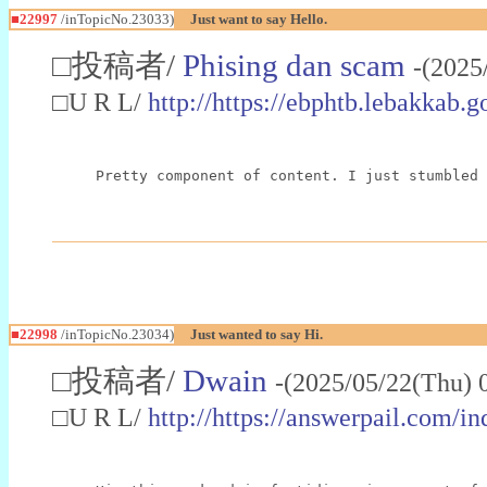
■22997
/inTopicNo.23033)
Just want to say Hello.
□投稿者/
Phising dan scam
-(2025
□U R L/
http://https://ebphtb.lebakk
Pretty component of content. I just stumbled 
■22998
/inTopicNo.23034)
Just wanted to say Hi.
□投稿者/
Dwain
-(2025/05/22(Thu) 
□U R L/
http://https://answerpail.com/i