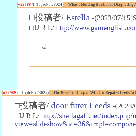
■22988
/inTopicNo.23024)
What's Holding Back This Diagnosing A
□投稿者/
Estella
-(2023/07/15(
□U R L/
http://www.gamenglish.co
%%
■22989
/inTopicNo.23025)
The Benefits Of Upvc Window Repairs Leeds At 
□投稿者/
door fitter Leeds
-(2023/
□U R L/
http://sheilagaff.net/index.php/
view=slideshow&id=36&tmpl=comp