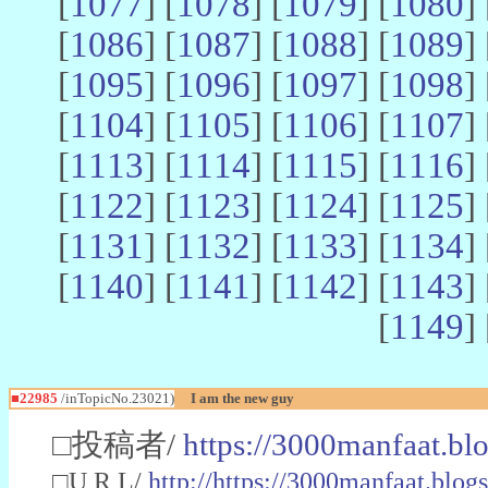
[
1077
] [
1078
] [
1079
] [
1080
] 
[
1086
] [
1087
] [
1088
] [
1089
] 
[
1095
] [
1096
] [
1097
] [
1098
] 
[
1104
] [
1105
] [
1106
] [
1107
] 
[
1113
] [
1114
] [
1115
] [
1116
] 
[
1122
] [
1123
] [
1124
] [
1125
] 
[
1131
] [
1132
] [
1133
] [
1134
] 
[
1140
] [
1141
] [
1142
] [
1143
] 
[
1149
] 
■22985
/inTopicNo.23021)
I am the new guy
□投稿者/
https://3000manfaat.bl
□U R L/
http://https://3000manfaat.blog