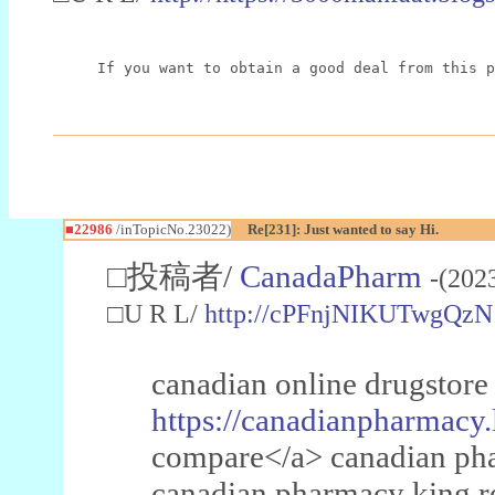
If you want to obtain a good deal from this p
■22986
/inTopicNo.23022)
Re[231]: Just wanted to say Hi.
□投稿者/
CanadaPharm
-(202
□U R L/
http://cPFnjNIKUTwgQzN
canadian online drugstore
https://canadianpharmacy.
compare</a> canadian pha
canadian pharmacy king 