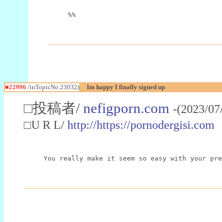
%%
■22996
/inTopicNo.23032)
Im happy I finally signed up
□投稿者/
nefigporn.com
-(2023/07
□U R L/
http://https://pornodergisi.com
You really make it seem so easy with your pre