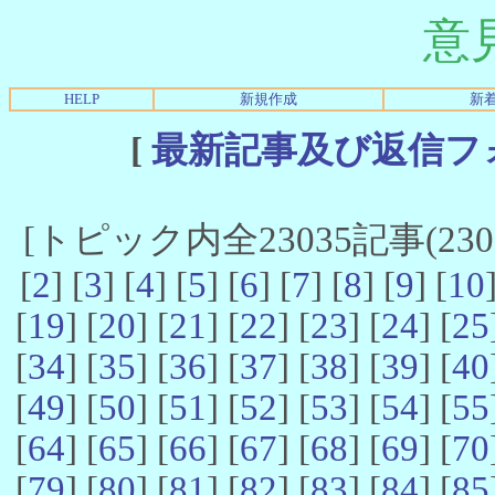
意
HELP
新規作成
新
[
最新記事及び返信フ
[トピック内全23035記事(23021
[
2
] [
3
] [
4
] [
5
] [
6
] [
7
] [
8
] [
9
] [
10
[
19
] [
20
] [
21
] [
22
] [
23
] [
24
] [
25
[
34
] [
35
] [
36
] [
37
] [
38
] [
39
] [
40
[
49
] [
50
] [
51
] [
52
] [
53
] [
54
] [
55
[
64
] [
65
] [
66
] [
67
] [
68
] [
69
] [
70
[
79
] [
80
] [
81
] [
82
] [
83
] [
84
] [
85