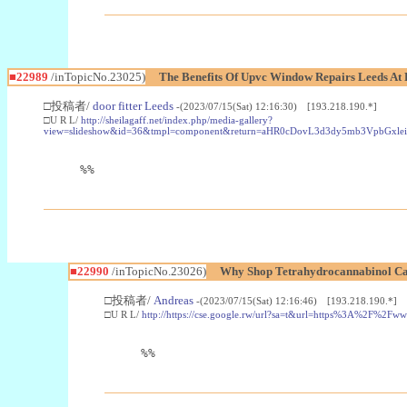
■22989
/inTopicNo.23025)
The Benefits Of Upvc Window Repairs Leeds At 
□投稿者/
door fitter Leeds
-(2023/07/15(Sat) 12:16:30) [193.218.190.*]
□U R L/
http://sheilagaff.net/index.php/media-gallery?
view=slideshow&id=36&tmpl=component&return=aHR0cDovL3d3dy5mb3Vpb
%%
■22990
/inTopicNo.23026)
Why Shop Tetrahydrocannabinol Ca
□投稿者/
Andreas
-(2023/07/15(Sat) 12:16:46) [193.218.190.*]
□U R L/
http://https://cse.google.rw/url?sa=t&url=https%3A%2F%2F
%%