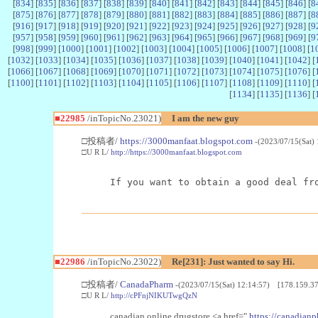
[
834
] [
835
] [
836
] [
837
] [
838
] [
839
] [
840
] [
841
] [
842
] [
843
] [
844
] [
845
] [
846
] [
8
[
875
] [
876
] [
877
] [
878
] [
879
] [
880
] [
881
] [
882
] [
883
] [
884
] [
885
] [
886
] [
887
] [
8
[
916
] [
917
] [
918
] [
919
] [
920
] [
921
] [
922
] [
923
] [
924
] [
925
] [
926
] [
927
] [
928
] [
9
[
957
] [
958
] [
959
] [
960
] [
961
] [
962
] [
963
] [
964
] [
965
] [
966
] [
967
] [
968
] [
969
] [
9
[
998
] [
999
] [
1000
] [
1001
] [
1002
] [
1003
] [
1004
] [
1005
] [
1006
] [
1007
] [
1008
] [
1
[
1032
] [
1033
] [
1034
] [
1035
] [
1036
] [
1037
] [
1038
] [
1039
] [
1040
] [
1041
] [
1042
] [
[
1066
] [
1067
] [
1068
] [
1069
] [
1070
] [
1071
] [
1072
] [
1073
] [
1074
] [
1075
] [
1076
] [
[
1100
] [
1101
] [
1102
] [
1103
] [
1104
] [
1105
] [
1106
] [
1107
] [
1108
] [
1109
] [
1110
] [
[
1134
] [
1135
] [
1136
] [
■22985
/inTopicNo.23021)
I am the new guy
□投稿者/
https://3000manfaat.blogspot.com
-(2023/07/15(Sat)
□U R L/
http://https://3000manfaat.blogspot.com
If you want to obtain a good deal fr
■22986
/inTopicNo.23022)
Re[231]: Just wanted to say Hi.
□投稿者/
CanadaPharm
-(2023/07/15(Sat) 12:14:57) [178.159.37
□U R L/
http://cPFnjNIKUTwgQzN
canadian online drugstore <a href="
https://canadianp