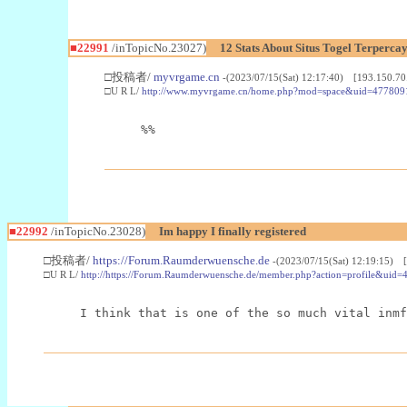
■22991
/inTopicNo.23027)
12 Stats About Situs Togel Terperc
□投稿者/
myvrgame.cn
-(2023/07/15(Sat) 12:17:40) [193.150.70
□U R L/
http://www.myvrgame.cn/home.php?mod=space&uid=477809
%%
■22992
/inTopicNo.23028)
Im happy I finally registered
□投稿者/
https://Forum.Raumderwuensche.de
-(2023/07/15(Sat) 12:19:15) 
□U R L/
http://https://Forum.Raumderwuensche.de/member.php?action=profile&uid=
I think that is one of the so much vital inmf