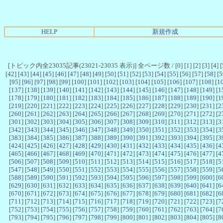
HELP
新規作成
[トピック内全23035記事(23021-23035 表示)] 全ページ数 / [
0
] [
1
] [
2
] [
3
] [
4
] [
[
42
] [
43
] [
44
] [
45
] [
46
] [
47
] [
48
] [
49
] [
50
] [
51
] [
52
] [
53
] [
54
] [
55
] [
56
] [
57
] [
58
] [
5
[
95
] [
96
] [
97
] [
98
] [
99
] [
100
] [
101
] [
102
] [
103
] [
104
] [
105
] [
106
] [
107
] [
108
] [
1
[
137
] [
138
] [
139
] [
140
] [
141
] [
142
] [
143
] [
144
] [
145
] [
146
] [
147
] [
148
] [
149
] [
1
[
178
] [
179
] [
180
] [
181
] [
182
] [
183
] [
184
] [
185
] [
186
] [
187
] [
188
] [
189
] [
190
] [
1
[
219
] [
220
] [
221
] [
222
] [
223
] [
224
] [
225
] [
226
] [
227
] [
228
] [
229
] [
230
] [
231
] [
2
[
260
] [
261
] [
262
] [
263
] [
264
] [
265
] [
266
] [
267
] [
268
] [
269
] [
270
] [
271
] [
272
] [
2
[
301
] [
302
] [
303
] [
304
] [
305
] [
306
] [
307
] [
308
] [
309
] [
310
] [
311
] [
312
] [
313
] [
3
[
342
] [
343
] [
344
] [
345
] [
346
] [
347
] [
348
] [
349
] [
350
] [
351
] [
352
] [
353
] [
354
] [
3
[
383
] [
384
] [
385
] [
386
] [
387
] [
388
] [
389
] [
390
] [
391
] [
392
] [
393
] [
394
] [
395
] [
3
[
424
] [
425
] [
426
] [
427
] [
428
] [
429
] [
430
] [
431
] [
432
] [
433
] [
434
] [
435
] [
436
] [
4
[
465
] [
466
] [
467
] [
468
] [
469
] [
470
] [
471
] [
472
] [
473
] [
474
] [
475
] [
476
] [
477
] [
4
[
506
] [
507
] [
508
] [
509
] [
510
] [
511
] [
512
] [
513
] [
514
] [
515
] [
516
] [
517
] [
518
] [
5
[
547
] [
548
] [
549
] [
550
] [
551
] [
552
] [
553
] [
554
] [
555
] [
556
] [
557
] [
558
] [
559
] [
5
[
588
] [
589
] [
590
] [
591
] [
592
] [
593
] [
594
] [
595
] [
596
] [
597
] [
598
] [
599
] [
600
] [
6
[
629
] [
630
] [
631
] [
632
] [
633
] [
634
] [
635
] [
636
] [
637
] [
638
] [
639
] [
640
] [
641
] [
6
[
670
] [
671
] [
672
] [
673
] [
674
] [
675
] [
676
] [
677
] [
678
] [
679
] [
680
] [
681
] [
682
] [
6
[
711
] [
712
] [
713
] [
714
] [
715
] [
716
] [
717
] [
718
] [
719
] [
720
] [
721
] [
722
] [
723
] [
7
[
752
] [
753
] [
754
] [
755
] [
756
] [
757
] [
758
] [
759
] [
760
] [
761
] [
762
] [
763
] [
764
] [
7
[
793
] [
794
] [
795
] [
796
] [
797
] [
798
] [
799
] [
800
] [
801
] [
802
] [
803
] [
804
] [
805
] [
8