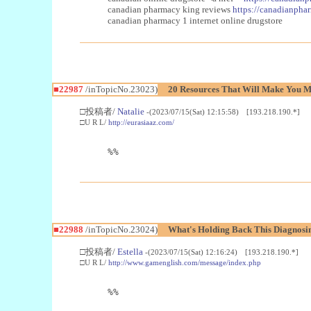
canadian pharmacy king reviews
https://canadianphar
canadian pharmacy 1 internet online drugstore
■22987
/inTopicNo.23023)
20 Resources That Will Make You Mo
□投稿者/
Natalie
-(2023/07/15(Sat) 12:15:58) [193.218.190.*]
□U R L/
http://eurasiaaz.com/
%%
■22988
/inTopicNo.23024)
What's Holding Back This Diagnosin
□投稿者/
Estella
-(2023/07/15(Sat) 12:16:24) [193.218.190.*]
□U R L/
http://www.gamenglish.com/message/index.php
%%