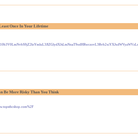
Least Once In Your Lifetime
Gxlei10b3V0LmNvbS9jZ2ktYmluL3JlZGlydXJsLmNnaT9odHRwczovL3Rvb2xiYXJxdWVyaW
n Be More Risky Than You Think
www.topsthcshop.com%2F