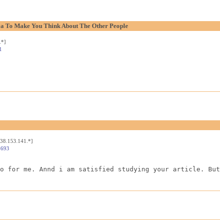
aya To Make You Think About The Other People
.*]
1
[38.153.141.*]
4693
o for me. Annd i am satisfied studying your article. But