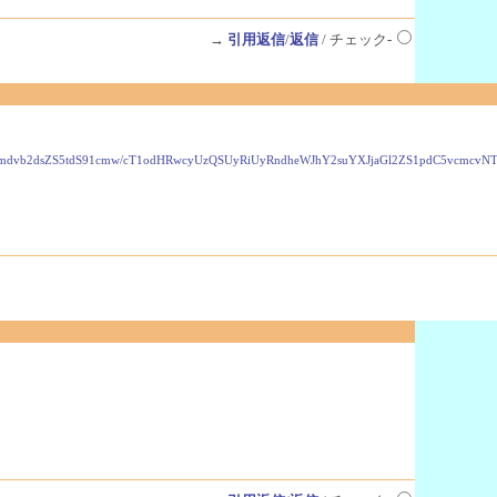
→
引用返信
/
返信
/ チェック-
VzLmdvb2dsZS5tdS91cmw/cT1odHRwcyUzQSUyRiUyRndheWJhY2suYXJjaGl2ZS1pdC5vcmc