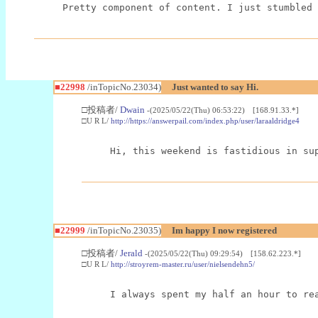
Pretty component of content. I just stumbled 
■22998
/inTopicNo.23034)
Just wanted to say Hi.
□投稿者/
Dwain
-(2025/05/22(Thu) 06:53:22) [168.91.33.*]
□U R L/
http://https://answerpail.com/index.php/user/laraaldridge4
Hi, this weekend is fastidious in su
■22999
/inTopicNo.23035)
Im happy I now registered
□投稿者/
Jerald
-(2025/05/22(Thu) 09:29:54) [158.62.223.*]
□U R L/
http://stroyrem-master.ru/user/nielsendehn5/
I always spent my half an hour to re