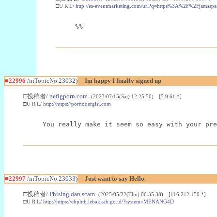
□U R L/
http://es-eventmarketing.com/url?q=https%3A%2F%2Fjamssp
%%
■22996
/inTopicNo.23032)
Im happy I finally signed up
□投稿者/
nefigporn.com
-(2023/07/15(Sat) 12:25:50) [5.9.61.*]
□U R L/
http://https://pornodergisi.com
You really make it seem so easy with your pre
■22997
/inTopicNo.23033)
Just want to say Hello.
□投稿者/
Phising dan scam
-(2025/05/22(Thu) 06:35:38) [116.212.150.*]
□U R L/
http://https://ebphtb.lebakkab.go.id/?system=MENANG4D