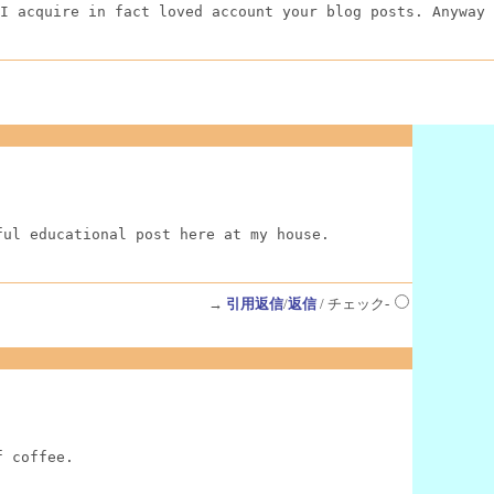
I acquire in fact loved account your blog posts. Anyway 
ful educational post here at my house.
→
引用返信
/
返信
/ チェック-
f coffee.