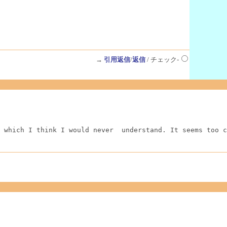
→
引用返信
/
返信
/ チェック-
 which I think I would never  understand. It seems too c