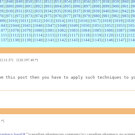
47
] [
848
] [
849
] [
850
] [
851
] [
852
] [
853
] [
854
] [
855
] [
856
] [
857
] [
858
] [
859
] [
860
] [
8
88
] [
889
] [
890
] [
891
] [
892
] [
893
] [
894
] [
895
] [
896
] [
897
] [
898
] [
899
] [
900
] [
901
] [
9
29
] [
930
] [
931
] [
932
] [
933
] [
934
] [
935
] [
936
] [
937
] [
938
] [
939
] [
940
] [
941
] [
942
] [
9
70
] [
971
] [
972
] [
973
] [
974
] [
975
] [
976
] [
977
] [
978
] [
979
] [
980
] [
981
] [
982
] [
983
] [
9
009
] [
1010
] [
1011
] [
1012
] [
1013
] [
1014
] [
1015
] [
1016
] [
1017
] [
1018
] [
1019
] [
1020
1043
] [
1044
] [
1045
] [
1046
] [
1047
] [
1048
] [
1049
] [
1050
] [
1051
] [
1052
] [
1053
] [
105
1077
] [
1078
] [
1079
] [
1080
] [
1081
] [
1082
] [
1083
] [
1084
] [
1085
] [
1086
] [
1087
] [
108
1111
] [
1112
] [
1113
] [
1114
] [
1115
] [
1116
] [
1117
] [
1118
] [
1119
] [
1120
] [
1121
] [
112
1137
] [
1138
] [
1139
] [
1140
] [
1141
] [
1142
] [
1143
] [
1144
] [
1145
] [
1146
] [
1147
] [
114
 12:11:37) [120.197.40.*]
om this post then you have to apply such techniques to y
.*]
harmacy.legal/#
">canadian pharmacies compare</a> canadian pharmacy no scripts