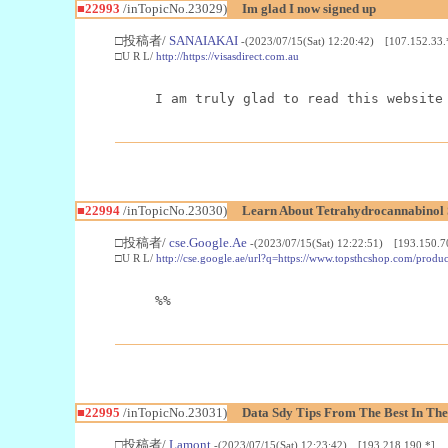
■22993
/inTopicNo.23029)
Im glad I now signed up
□投稿者/
SANAIAKAI
-(2023/07/15(Sat) 12:20:42) [107.152.33.
□U R L/
http://https://visasdirect.com.au
I am truly glad to read this website
■22994
/inTopicNo.23030)
Learn About Tetrahydrocannabino
□投稿者/
cse.Google.Ae
-(2023/07/15(Sat) 12:22:51) [193.150.7
□U R L/
http://cse.google.ae/url?q=https://www.topsthcshop.com/produc
%%
■22995
/inTopicNo.23031)
Data Sdy Tips From The Best In The
□投稿者/
Lamont
-(2023/07/15(Sat) 12:23:42) [193.218.190.*]