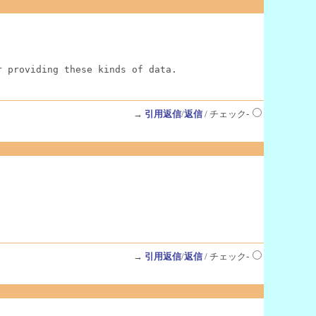
r providing these kinds of data.
→
引用返信
/
返信
/ チェック-
→
引用返信
/
返信
/ チェック-