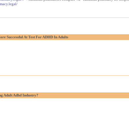
macy.legal/
re Successful At Test For ADHD In Adults
g Adult Adhd Industry?