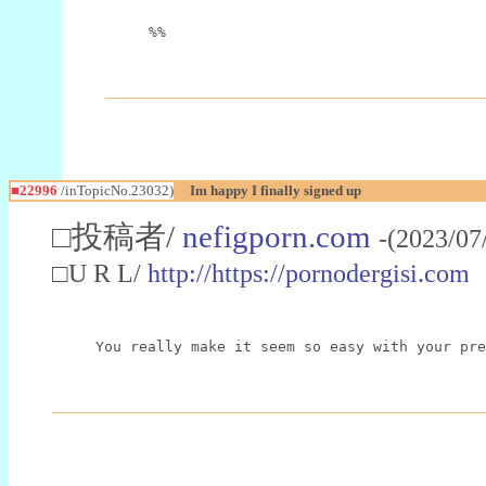
%%
■22996
/inTopicNo.23032)
Im happy I finally signed up
□投稿者/
nefigporn.com
-(2023/07
□U R L/
http://https://pornodergisi.com
You really make it seem so easy with your pre