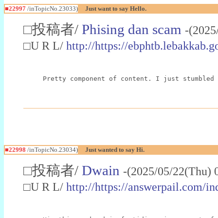
■22997
/inTopicNo.23033)
Just want to say Hello.
□投稿者/
Phising dan scam
-(2025
□U R L/
http://https://ebphtb.lebakk
Pretty component of content. I just stumbled 
■22998
/inTopicNo.23034)
Just wanted to say Hi.
□投稿者/
Dwain
-(2025/05/22(Thu) 
□U R L/
http://https://answerpail.com/i