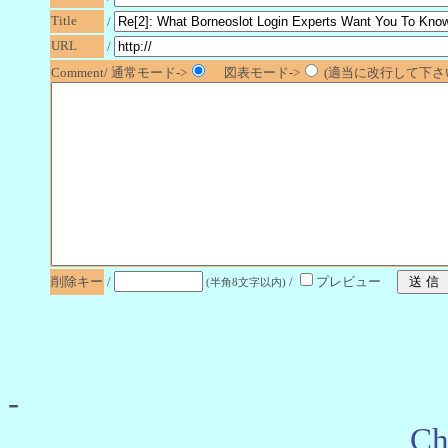
Title
/
URL
/
Comment/ 通常モード->
図表モード->
(適当に改行して下さい
削除キー
/
/
プレビュー
(半角8文字以内)
-
Ch