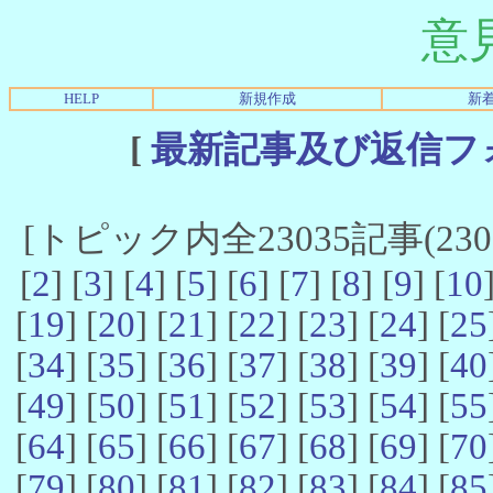
意
HELP
新規作成
新
[
最新記事及び返信フ
[トピック内全23035記事(23021
[
2
] [
3
] [
4
] [
5
] [
6
] [
7
] [
8
] [
9
] [
10
[
19
] [
20
] [
21
] [
22
] [
23
] [
24
] [
25
[
34
] [
35
] [
36
] [
37
] [
38
] [
39
] [
40
[
49
] [
50
] [
51
] [
52
] [
53
] [
54
] [
55
[
64
] [
65
] [
66
] [
67
] [
68
] [
69
] [
70
[
79
] [
80
] [
81
] [
82
] [
83
] [
84
] [
85