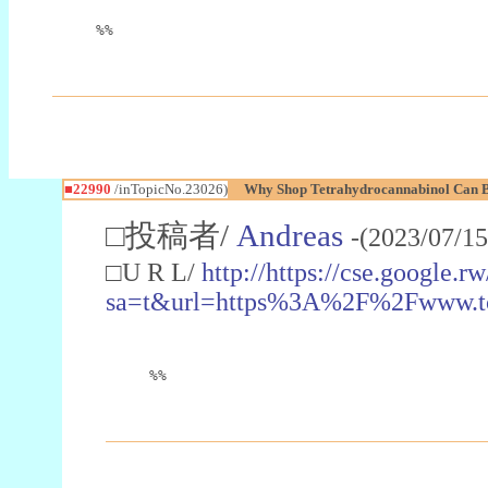
%%
■22990
/inTopicNo.23026)
Why Shop Tetrahydrocannabinol Can B
□投稿者/
Andreas
-(2023/07/15
□U R L/
http://https://cse.google.rw
sa=t&url=https%3A%2F%2Fwww.t
%%