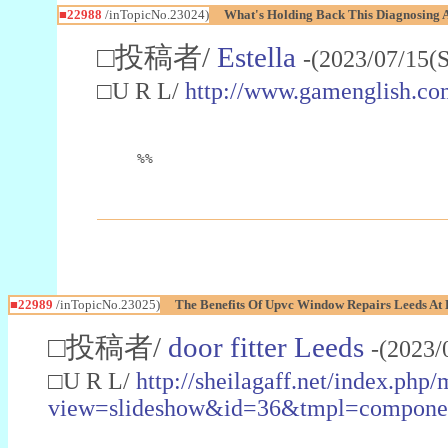
■22988
/inTopicNo.23024)
What's Holding Back This Diagnosing A
□投稿者/
Estella
-(2023/07/15(
□U R L/
http://www.gamenglish.co
%%
■22989
/inTopicNo.23025)
The Benefits Of Upvc Window Repairs Leeds At 
□投稿者/
door fitter Leeds
-(2023/
□U R L/
http://sheilagaff.net/index.php/
view=slideshow&id=36&tmpl=comp