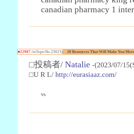
canadian pharmacy 1 inter
■22987
/inTopicNo.23023)
20 Resources That Will Make You More 
□投稿者/
Natalie
-(2023/07/15(
□U R L/
http://eurasiaaz.com/
%%