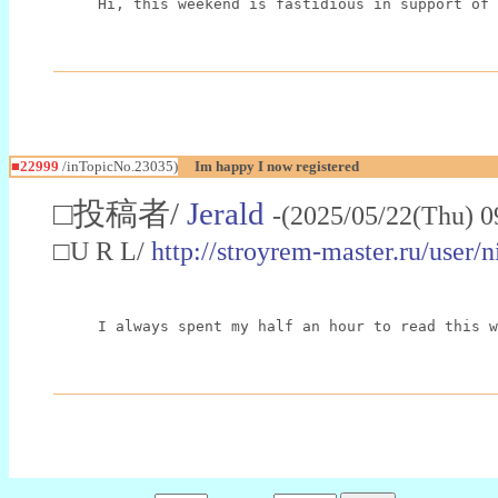
Hi, this weekend is fastidious in support of 
■22999
/inTopicNo.23035)
Im happy I now registered
□投稿者/
Jerald
-(2025/05/22(Thu) 0
□U R L/
http://stroyrem-master.ru/user/
I always spent my half an hour to read this w