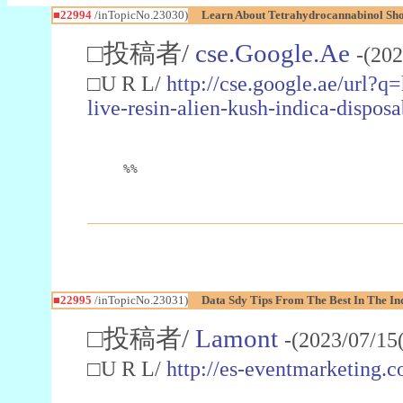
■22994
/inTopicNo.23030)
Learn About Tetrahydrocannabinol S
□投稿者/
cse.Google.Ae
-(202
□U R L/
http://cse.google.ae/url?q
live-resin-alien-kush-indica-dispo
%%
■22995
/inTopicNo.23031)
Data Sdy Tips From The Best In The In
□投稿者/
Lamont
-(2023/07/15
□U R L/
http://es-eventmarketin