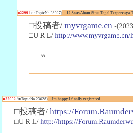
■22991
/inTopicNo.23027)
12 Stats About Situs Togel Terpercaya
□投稿者/
myvrgame.cn
-(2023
□U R L/
http://www.myvrgame.cn
%%
■22992
/inTopicNo.23028)
Im happy I finally registered
□投稿者/
https://Forum.Raumder
□U R L/
http://https://Forum.Raumder