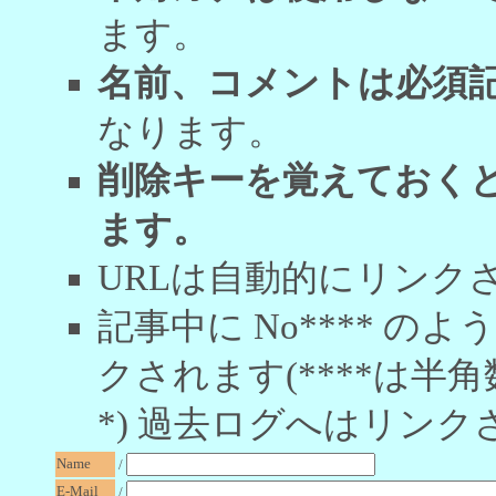
ます。
名前、コメントは必須
なります。
削除キーを覚えておく
ます。
URLは自動的にリンク
記事中に No**** 
クされます(****は半角
*) 過去ログへはリンク
Name
/
E-Mail
/