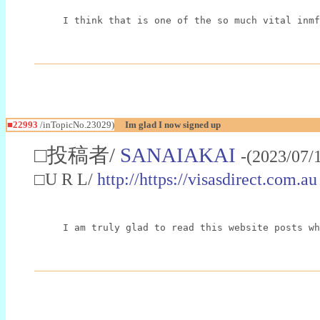
I think that is one of the so much vital inmf
■22993
/inTopicNo.23029)
Im glad I now signed up
□投稿者/
SANAIAKAI
-(2023/07/
□U R L/
http://https://visasdirect.com.au
I am truly glad to read this website posts wh