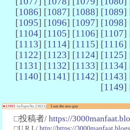
[
1077
] [
1078
] [
1079
] [
1080
] 
[
1086
] [
1087
] [
1088
] [
1089
] 
[
1095
] [
1096
] [
1097
] [
1098
] 
[
1104
] [
1105
] [
1106
] [
1107
] 
[
1113
] [
1114
] [
1115
] [
1116
] 
[
1122
] [
1123
] [
1124
] [
1125
] 
[
1131
] [
1132
] [
1133
] [
1134
] 
[
1140
] [
1141
] [
1142
] [
1143
] 
[
1149
] 
■22985
/inTopicNo.23021)
I am the new guy
□投稿者/
https://3000manfaat.bl
□U R L/
http://https://3000manfaat.blog