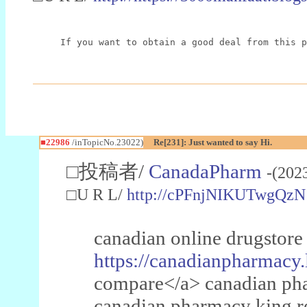
If you want to obtain a good deal from this p
■22986
/inTopicNo.23022)
Re[231]: Just wanted to say Hi.
□投稿者/
CanadaPharm
-(202
□U R L/
http://cPFnjNIKUTwgQzN
canadian online drugstore
https://canadianpharmacy.
compare</a> canadian pha
canadian pharmacy king 