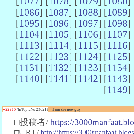
[
1077
] [
1078
] [
1079
] [
1080
] 
[
1086
] [
1087
] [
1088
] [
1089
] 
[
1095
] [
1096
] [
1097
] [
1098
] 
[
1104
] [
1105
] [
1106
] [
1107
] 
[
1113
] [
1114
] [
1115
] [
1116
] 
[
1122
] [
1123
] [
1124
] [
1125
] 
[
1131
] [
1132
] [
1133
] [
1134
] 
[
1140
] [
1141
] [
1142
] [
1143
] 
[
1149
] 
■22985
/inTopicNo.23021)
I am the new guy
□投稿者/
https://3000manfaat.bl
□U R L/
http://https://3000manfaat.blog