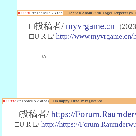
■22991
/inTopicNo.23027)
12 Stats About Situs Togel Terpercaya
□投稿者/
myvrgame.cn
-(2023
□U R L/
http://www.myvrgame.cn
%%
■22992
/inTopicNo.23028)
Im happy I finally registered
□投稿者/
https://Forum.Raumder
□U R L/
http://https://Forum.Raumder