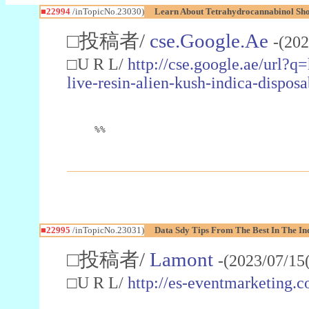
■22994
/inTopicNo.23030)
Learn About Tetrahydrocannabinol S
□投稿者/
cse.Google.Ae
-(202
□U R L/
http://cse.google.ae/url?q
live-resin-alien-kush-indica-dispo
%%
■22995
/inTopicNo.23031)
Data Sdy Tips From The Best In The In
□投稿者/
Lamont
-(2023/07/15
□U R L/
http://es-eventmarketin