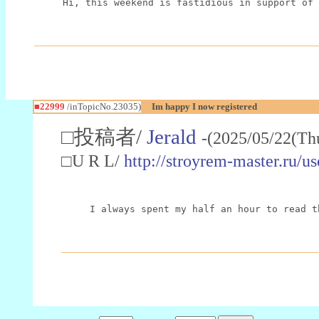
Hi, this weekend is fastidious in support of 
■22999
/inTopicNo.23035)
Im happy I now registered
□投稿者/
Jerald
-(2025/05/22(Th
□U R L/
http://stroyrem-master.ru/u
I always spent my half an hour to read t