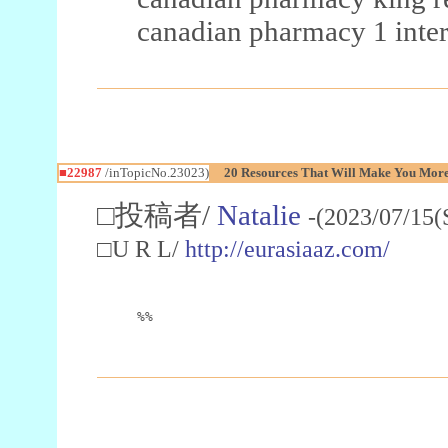
canadian pharmacy 1 inter
■22987
/inTopicNo.23023)
20 Resources That Will Make You More 
□投稿者/
Natalie
-(2023/07/15(
□U R L/
http://eurasiaaz.com/
%%