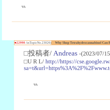
%%
■22990
/inTopicNo.23026)
Why Shop Tetrahydrocannabinol Can B
□投稿者/
Andreas
-(2023/07/15
□U R L/
http://https://cse.google.rw
sa=t&url=https%3A%2F%2Fwww.t
%%