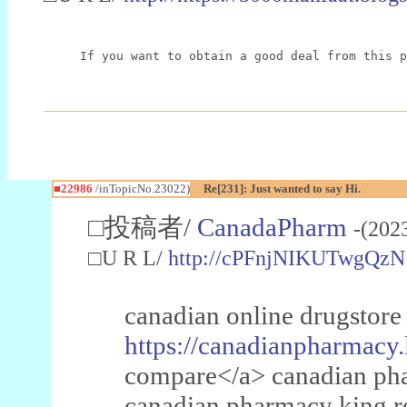
If you want to obtain a good deal from this p
■22986
/inTopicNo.23022)
Re[231]: Just wanted to say Hi.
□投稿者/
CanadaPharm
-(202
□U R L/
http://cPFnjNIKUTwgQzN
canadian online drugstore
https://canadianpharmacy.
compare</a> canadian pha
canadian pharmacy king 