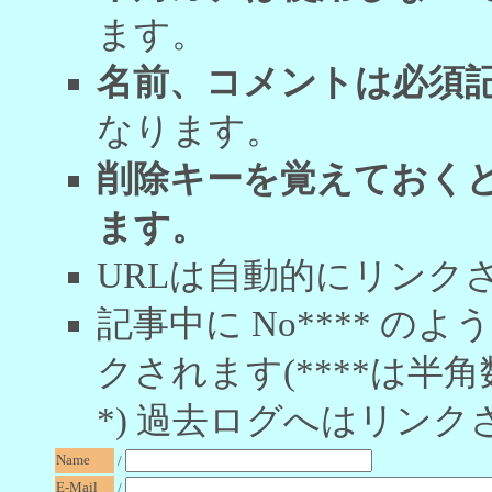
ます。
名前、コメントは必須
なります。
削除キーを覚えておく
ます。
URLは自動的にリンク
記事中に No**** 
クされます(****は半角
*) 過去ログへはリンク
Name
/
E-Mail
/