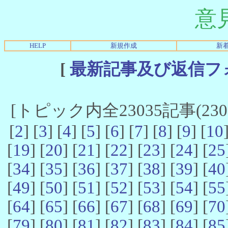
意
HELP
新規作成
新
[
最新記事及び返信フ
[トピック内全23035記事(23021
[
2
] [
3
] [
4
] [
5
] [
6
] [
7
] [
8
] [
9
] [
10
[
19
] [
20
] [
21
] [
22
] [
23
] [
24
] [
25
[
34
] [
35
] [
36
] [
37
] [
38
] [
39
] [
40
[
49
] [
50
] [
51
] [
52
] [
53
] [
54
] [
55
[
64
] [
65
] [
66
] [
67
] [
68
] [
69
] [
70
[
79
] [
80
] [
81
] [
82
] [
83
] [
84
] [
85