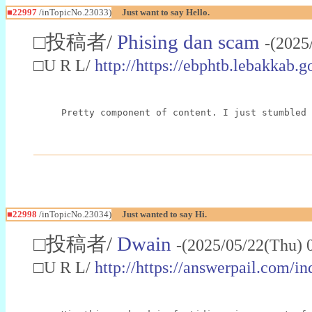
■22997
/inTopicNo.23033)
Just want to say Hello.
□投稿者/
Phising dan scam
-(2025
□U R L/
http://https://ebphtb.lebakk
Pretty component of content. I just stumbled 
■22998
/inTopicNo.23034)
Just wanted to say Hi.
□投稿者/
Dwain
-(2025/05/22(Thu) 
□U R L/
http://https://answerpail.com/i