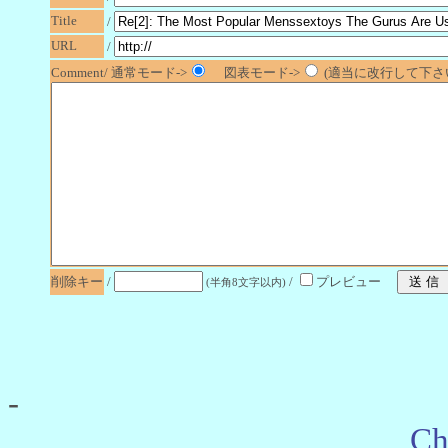
Title
/
URL
/
Comment/ 通常モード->
図表モード->
(適当に改行して下さい
削除キー
/
/
プレビュー
(半角8文字以内)
-
Ch