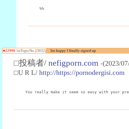
%%
■22996
/inTopicNo.23032)
Im happy I finally signed up
□投稿者/
nefigporn.com
-(2023/07
□U R L/
http://https://pornodergisi.com
You really make it seem so easy with your pre