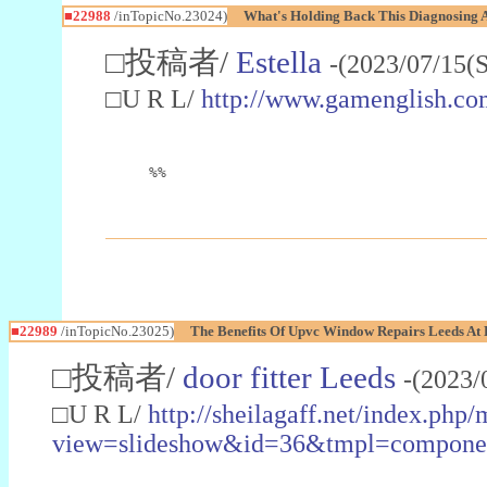
■22988
/inTopicNo.23024)
What's Holding Back This Diagnosing A
□投稿者/
Estella
-(2023/07/15(
□U R L/
http://www.gamenglish.co
%%
■22989
/inTopicNo.23025)
The Benefits Of Upvc Window Repairs Leeds At 
□投稿者/
door fitter Leeds
-(2023/
□U R L/
http://sheilagaff.net/index.php/
view=slideshow&id=36&tmpl=comp