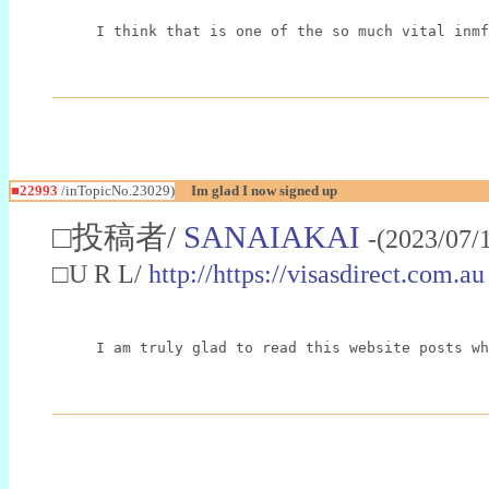
I think that is one of the so much vital inmf
■22993
/inTopicNo.23029)
Im glad I now signed up
□投稿者/
SANAIAKAI
-(2023/07/
□U R L/
http://https://visasdirect.com.au
I am truly glad to read this website posts wh