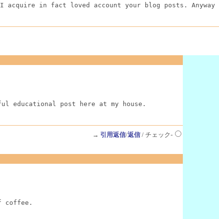
I acquire in fact loved account your blog posts. Anyway 
ful educational post here at my house.
→
引用返信
/
返信
/ チェック-
f coffee.