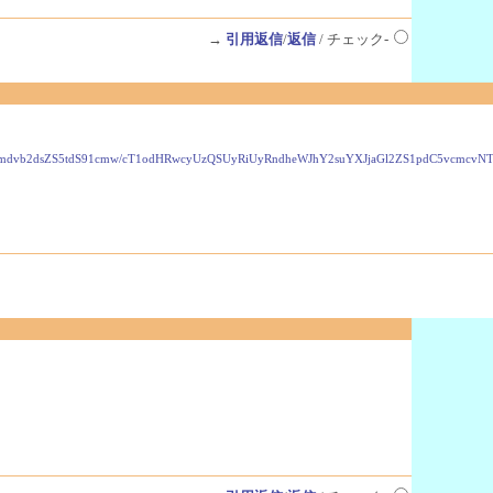
→
引用返信
/
返信
/ チェック-
VzLmdvb2dsZS5tdS91cmw/cT1odHRwcyUzQSUyRiUyRndheWJhY2suYXJjaGl2ZS1pdC5vcmc