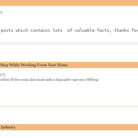
*]
 posts which contains lots  of valuable facts, thanks fo
l Shop While Working From Your Home
0.*]
t/delta-10-live-resin-alien-kush-indica-disposable-vape-pen-1600mg/
 Industry