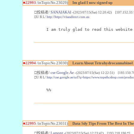
■22993
/inTopicNo.23029)
Im glad I now signed up
□投稿者/
SANAIAKAI
-(2023/07/15(Sat) 12:20:42) [107.152.33.
□U R L/
http://https://visasdirect.com.au
I am truly glad to read this website
■22994
/inTopicNo.23030)
Learn About Tetrahydrocannabino
□投稿者/
cse.Google.Ae
-(2023/07/15(Sat) 12:22:51) [193.150.7
□U R L/
http://cse.google.ae/url?q=https://www.topsthcshop.com/produc
%%
■22995
/inTopicNo.23031)
Data Sdy Tips From The Best In The
□投稿者/
Lamont
-(2023/07/15(Sat) 12:23:42) [193.218.190.*]