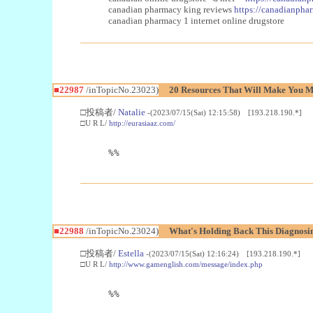
canadian pharmacy king reviews
https://canadianphar
canadian pharmacy 1 internet online drugstore
■22987
/inTopicNo.23023)
20 Resources That Will Make You Mo
□投稿者/
Natalie
-(2023/07/15(Sat) 12:15:58) [193.218.190.*]
□U R L/
http://eurasiaaz.com/
%%
■22988
/inTopicNo.23024)
What's Holding Back This Diagnosin
□投稿者/
Estella
-(2023/07/15(Sat) 12:16:24) [193.218.190.*]
□U R L/
http://www.gamenglish.com/message/index.php
%%