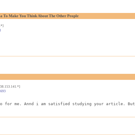
aya To Make You Think About The Other People
.*]
1
[38.153.141.*]
4693
o for me. Annd i am satisfied studying your article. But