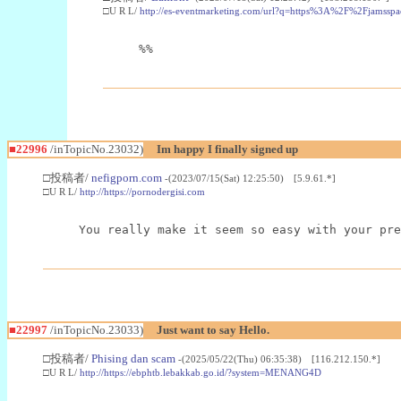
□U R L/
http://es-eventmarketing.com/url?q=https%3A%2F%2Fjamssp
%%
■22996
/inTopicNo.23032)
Im happy I finally signed up
□投稿者/
nefigporn.com
-(2023/07/15(Sat) 12:25:50) [5.9.61.*]
□U R L/
http://https://pornodergisi.com
You really make it seem so easy with your pre
■22997
/inTopicNo.23033)
Just want to say Hello.
□投稿者/
Phising dan scam
-(2025/05/22(Thu) 06:35:38) [116.212.150.*]
□U R L/
http://https://ebphtb.lebakkab.go.id/?system=MENANG4D