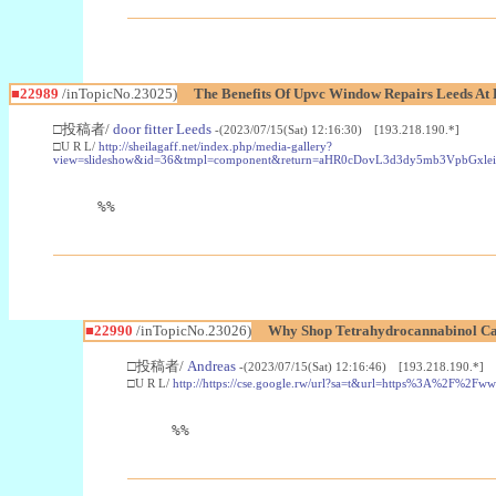
■22989
/inTopicNo.23025)
The Benefits Of Upvc Window Repairs Leeds At 
□投稿者/
door fitter Leeds
-(2023/07/15(Sat) 12:16:30) [193.218.190.*]
□U R L/
http://sheilagaff.net/index.php/media-gallery?
view=slideshow&id=36&tmpl=component&return=aHR0cDovL3d3dy5mb3Vpb
%%
■22990
/inTopicNo.23026)
Why Shop Tetrahydrocannabinol Ca
□投稿者/
Andreas
-(2023/07/15(Sat) 12:16:46) [193.218.190.*]
□U R L/
http://https://cse.google.rw/url?sa=t&url=https%3A%2F%2F
%%