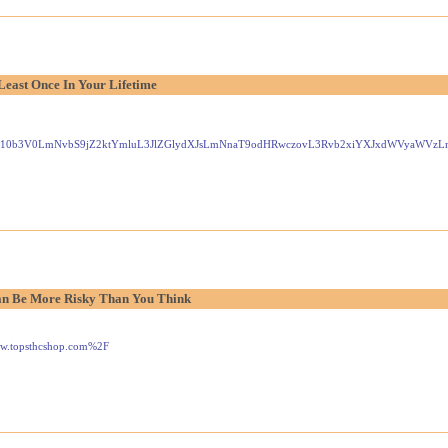
Least Once In Your Lifetime
Gxlei10b3V0LmNvbS9jZ2ktYmluL3JlZGlydXJsLmNnaT9odHRwczovL3Rvb2xiYXJxdWVyaW
n Be More Risky Than You Think
www.topsthcshop.com%2F