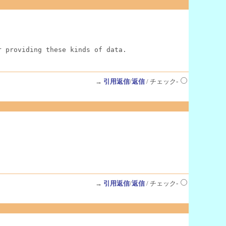
r providing these kinds of data.
→
引用返信
/
返信
/ チェック-
→
引用返信
/
返信
/ チェック-