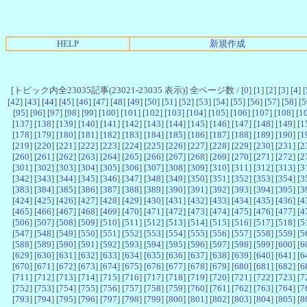
HELP
新規作成
[トピック内全23035記事(23021-23035 表示)] 全ページ数 / [
0
] [
1
] [
2
] [
3
] [
4
] [
[
42
] [
43
] [
44
] [
45
] [
46
] [
47
] [
48
] [
49
] [
50
] [
51
] [
52
] [
53
] [
54
] [
55
] [
56
] [
57
] [
58
] [
5
[
95
] [
96
] [
97
] [
98
] [
99
] [
100
] [
101
] [
102
] [
103
] [
104
] [
105
] [
106
] [
107
] [
108
] [
1
[
137
] [
138
] [
139
] [
140
] [
141
] [
142
] [
143
] [
144
] [
145
] [
146
] [
147
] [
148
] [
149
] [
1
[
178
] [
179
] [
180
] [
181
] [
182
] [
183
] [
184
] [
185
] [
186
] [
187
] [
188
] [
189
] [
190
] [
1
[
219
] [
220
] [
221
] [
222
] [
223
] [
224
] [
225
] [
226
] [
227
] [
228
] [
229
] [
230
] [
231
] [
2
[
260
] [
261
] [
262
] [
263
] [
264
] [
265
] [
266
] [
267
] [
268
] [
269
] [
270
] [
271
] [
272
] [
2
[
301
] [
302
] [
303
] [
304
] [
305
] [
306
] [
307
] [
308
] [
309
] [
310
] [
311
] [
312
] [
313
] [
3
[
342
] [
343
] [
344
] [
345
] [
346
] [
347
] [
348
] [
349
] [
350
] [
351
] [
352
] [
353
] [
354
] [
3
[
383
] [
384
] [
385
] [
386
] [
387
] [
388
] [
389
] [
390
] [
391
] [
392
] [
393
] [
394
] [
395
] [
3
[
424
] [
425
] [
426
] [
427
] [
428
] [
429
] [
430
] [
431
] [
432
] [
433
] [
434
] [
435
] [
436
] [
4
[
465
] [
466
] [
467
] [
468
] [
469
] [
470
] [
471
] [
472
] [
473
] [
474
] [
475
] [
476
] [
477
] [
4
[
506
] [
507
] [
508
] [
509
] [
510
] [
511
] [
512
] [
513
] [
514
] [
515
] [
516
] [
517
] [
518
] [
5
[
547
] [
548
] [
549
] [
550
] [
551
] [
552
] [
553
] [
554
] [
555
] [
556
] [
557
] [
558
] [
559
] [
5
[
588
] [
589
] [
590
] [
591
] [
592
] [
593
] [
594
] [
595
] [
596
] [
597
] [
598
] [
599
] [
600
] [
6
[
629
] [
630
] [
631
] [
632
] [
633
] [
634
] [
635
] [
636
] [
637
] [
638
] [
639
] [
640
] [
641
] [
6
[
670
] [
671
] [
672
] [
673
] [
674
] [
675
] [
676
] [
677
] [
678
] [
679
] [
680
] [
681
] [
682
] [
6
[
711
] [
712
] [
713
] [
714
] [
715
] [
716
] [
717
] [
718
] [
719
] [
720
] [
721
] [
722
] [
723
] [
7
[
752
] [
753
] [
754
] [
755
] [
756
] [
757
] [
758
] [
759
] [
760
] [
761
] [
762
] [
763
] [
764
] [
7
[
793
] [
794
] [
795
] [
796
] [
797
] [
798
] [
799
] [
800
] [
801
] [
802
] [
803
] [
804
] [
805
] [
8