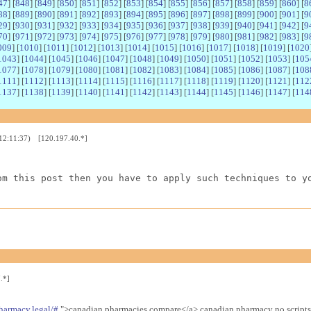
47
] [
848
] [
849
] [
850
] [
851
] [
852
] [
853
] [
854
] [
855
] [
856
] [
857
] [
858
] [
859
] [
860
] [
8
88
] [
889
] [
890
] [
891
] [
892
] [
893
] [
894
] [
895
] [
896
] [
897
] [
898
] [
899
] [
900
] [
901
] [
9
29
] [
930
] [
931
] [
932
] [
933
] [
934
] [
935
] [
936
] [
937
] [
938
] [
939
] [
940
] [
941
] [
942
] [
9
70
] [
971
] [
972
] [
973
] [
974
] [
975
] [
976
] [
977
] [
978
] [
979
] [
980
] [
981
] [
982
] [
983
] [
9
009
] [
1010
] [
1011
] [
1012
] [
1013
] [
1014
] [
1015
] [
1016
] [
1017
] [
1018
] [
1019
] [
1020
1043
] [
1044
] [
1045
] [
1046
] [
1047
] [
1048
] [
1049
] [
1050
] [
1051
] [
1052
] [
1053
] [
105
1077
] [
1078
] [
1079
] [
1080
] [
1081
] [
1082
] [
1083
] [
1084
] [
1085
] [
1086
] [
1087
] [
108
1111
] [
1112
] [
1113
] [
1114
] [
1115
] [
1116
] [
1117
] [
1118
] [
1119
] [
1120
] [
1121
] [
112
1137
] [
1138
] [
1139
] [
1140
] [
1141
] [
1142
] [
1143
] [
1144
] [
1145
] [
1146
] [
1147
] [
114
 12:11:37) [120.197.40.*]
om this post then you have to apply such techniques to y
.*]
harmacy.legal/#
">canadian pharmacies compare</a> canadian pharmacy no scripts