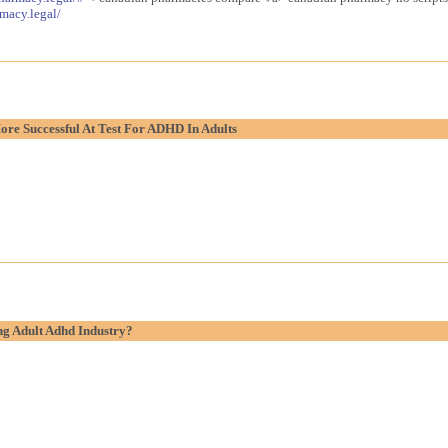
macy.legal/
re Successful At Test For ADHD In Adults
g Adult Adhd Industry?