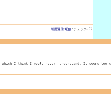
→
引用返信
/
返信
/ チェック-
 which I think I would never  understand. It seems too c