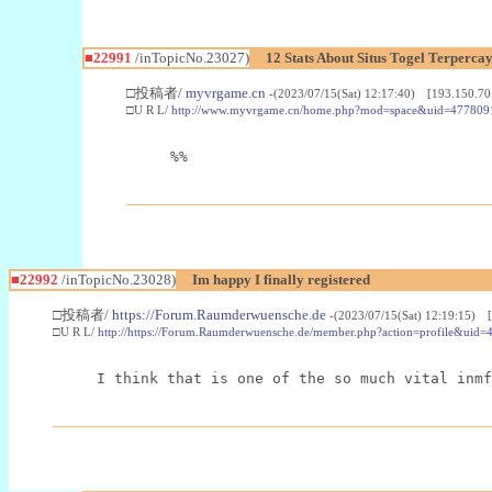
■22991
/inTopicNo.23027)
12 Stats About Situs Togel Terperc
□投稿者/
myvrgame.cn
-(2023/07/15(Sat) 12:17:40) [193.150.70
□U R L/
http://www.myvrgame.cn/home.php?mod=space&uid=477809
%%
■22992
/inTopicNo.23028)
Im happy I finally registered
□投稿者/
https://Forum.Raumderwuensche.de
-(2023/07/15(Sat) 12:19:15) 
□U R L/
http://https://Forum.Raumderwuensche.de/member.php?action=profile&uid=
I think that is one of the so much vital inmf