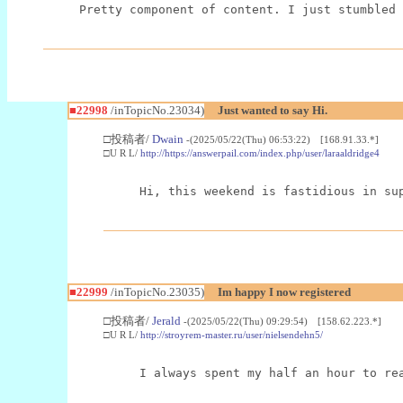
Pretty component of content. I just stumbled 
■22998
/inTopicNo.23034)
Just wanted to say Hi.
□投稿者/
Dwain
-(2025/05/22(Thu) 06:53:22) [168.91.33.*]
□U R L/
http://https://answerpail.com/index.php/user/laraaldridge4
Hi, this weekend is fastidious in su
■22999
/inTopicNo.23035)
Im happy I now registered
□投稿者/
Jerald
-(2025/05/22(Thu) 09:29:54) [158.62.223.*]
□U R L/
http://stroyrem-master.ru/user/nielsendehn5/
I always spent my half an hour to re