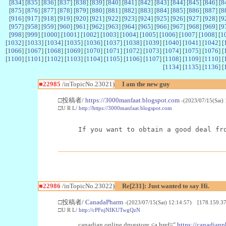
[
834
] [
835
] [
836
] [
837
] [
838
] [
839
] [
840
] [
841
] [
842
] [
843
] [
844
] [
845
] [
846
] [
8
[
875
] [
876
] [
877
] [
878
] [
879
] [
880
] [
881
] [
882
] [
883
] [
884
] [
885
] [
886
] [
887
] [
8
[
916
] [
917
] [
918
] [
919
] [
920
] [
921
] [
922
] [
923
] [
924
] [
925
] [
926
] [
927
] [
928
] [
9
[
957
] [
958
] [
959
] [
960
] [
961
] [
962
] [
963
] [
964
] [
965
] [
966
] [
967
] [
968
] [
969
] [
9
[
998
] [
999
] [
1000
] [
1001
] [
1002
] [
1003
] [
1004
] [
1005
] [
1006
] [
1007
] [
1008
] [
1
[
1032
] [
1033
] [
1034
] [
1035
] [
1036
] [
1037
] [
1038
] [
1039
] [
1040
] [
1041
] [
1042
] [
[
1066
] [
1067
] [
1068
] [
1069
] [
1070
] [
1071
] [
1072
] [
1073
] [
1074
] [
1075
] [
1076
] [
[
1100
] [
1101
] [
1102
] [
1103
] [
1104
] [
1105
] [
1106
] [
1107
] [
1108
] [
1109
] [
1110
] [
[
1134
] [
1135
] [
1136
] [
■22985
/inTopicNo.23021)
I am the new guy
□投稿者/
https://3000manfaat.blogspot.com
-(2023/07/15(Sat)
□U R L/
http://https://3000manfaat.blogspot.com
If you want to obtain a good deal fr
■22986
/inTopicNo.23022)
Re[231]: Just wanted to say Hi.
□投稿者/
CanadaPharm
-(2023/07/15(Sat) 12:14:57) [178.159.37
□U R L/
http://cPFnjNIKUTwgQzN
canadian online drugstore <a href="
https://canadianp