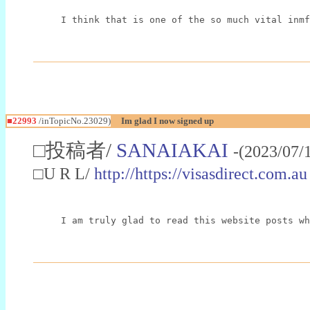
I think that is one of the so much vital inmf
■22993
/inTopicNo.23029)
Im glad I now signed up
□投稿者/
SANAIAKAI
-(2023/07/
□U R L/
http://https://visasdirect.com.au
I am truly glad to read this website posts wh