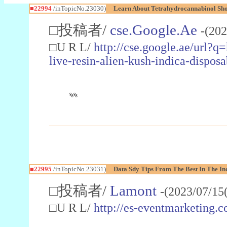
■22994
/inTopicNo.23030)
Learn About Tetrahydrocannabinol S
□投稿者/
cse.Google.Ae
-(202
□U R L/
http://cse.google.ae/url?q
live-resin-alien-kush-indica-dispo
%%
■22995
/inTopicNo.23031)
Data Sdy Tips From The Best In The In
□投稿者/
Lamont
-(2023/07/15
□U R L/
http://es-eventmarketin