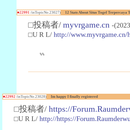
■22991
/inTopicNo.23027)
12 Stats About Situs Togel Terpercaya
□投稿者/
myvrgame.cn
-(2023
□U R L/
http://www.myvrgame.cn
%%
■22992
/inTopicNo.23028)
Im happy I finally registered
□投稿者/
https://Forum.Raumder
□U R L/
http://https://Forum.Raumder