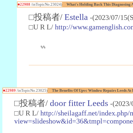
■22988
/inTopicNo.23024)
What's Holding Back This Diagnosing A
□投稿者/
Estella
-(2023/07/15(
□U R L/
http://www.gamenglish.co
%%
■22989
/inTopicNo.23025)
The Benefits Of Upvc Window Repairs Leeds At 
□投稿者/
door fitter Leeds
-(2023/
□U R L/
http://sheilagaff.net/index.php/
view=slideshow&id=36&tmpl=comp