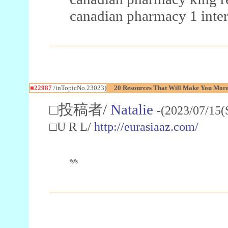
canadian pharmacy 1 inter
■22987
/inTopicNo.23023)
20 Resources That Will Make You More 
□投稿者/
Natalie
-(2023/07/15(
□U R L/
http://eurasiaaz.com/
%%