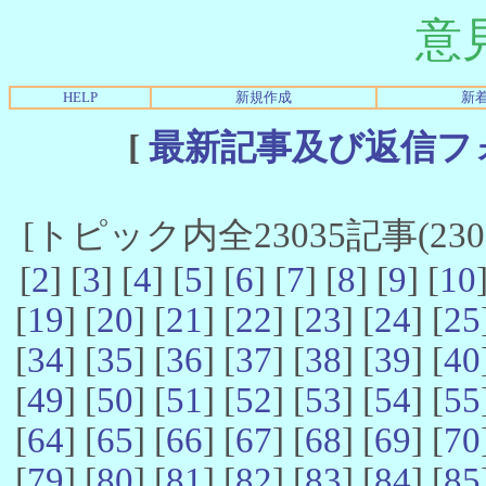
意
HELP
新規作成
新
[
最新記事及び返信フ
[トピック内全23035記事(23021
[
2
] [
3
] [
4
] [
5
] [
6
] [
7
] [
8
] [
9
] [
10
[
19
] [
20
] [
21
] [
22
] [
23
] [
24
] [
25
[
34
] [
35
] [
36
] [
37
] [
38
] [
39
] [
40
[
49
] [
50
] [
51
] [
52
] [
53
] [
54
] [
55
[
64
] [
65
] [
66
] [
67
] [
68
] [
69
] [
70
[
79
] [
80
] [
81
] [
82
] [
83
] [
84
] [
85