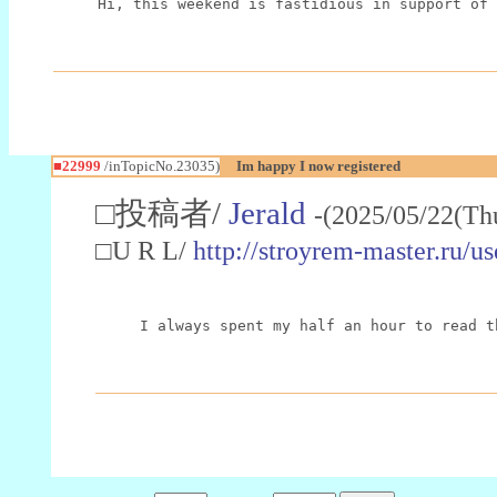
Hi, this weekend is fastidious in support of 
■22999
/inTopicNo.23035)
Im happy I now registered
□投稿者/
Jerald
-(2025/05/22(Th
□U R L/
http://stroyrem-master.ru/u
I always spent my half an hour to read t