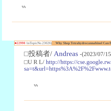
%%
■22990
/inTopicNo.23026)
Why Shop Tetrahydrocannabinol Can B
□投稿者/
Andreas
-(2023/07/15
□U R L/
http://https://cse.google.rw
sa=t&url=https%3A%2F%2Fwww.t
%%