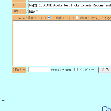
Title
/
URL
/
Comment/ 通常モード->
図表モード->
(適当に改行して下さい
削除キー
/
/
プレビュー
(半角8文字以内)
-
Ch