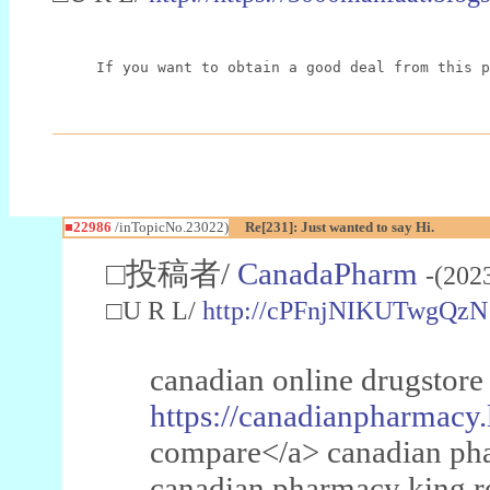
If you want to obtain a good deal from this p
■22986
/inTopicNo.23022)
Re[231]: Just wanted to say Hi.
□投稿者/
CanadaPharm
-(202
□U R L/
http://cPFnjNIKUTwgQzN
canadian online drugstore
https://canadianpharmacy.
compare</a> canadian pha
canadian pharmacy king 