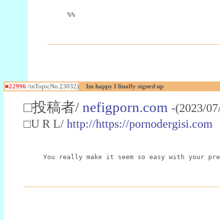
%%
■22996
/inTopicNo.23032)
Im happy I finally signed up
□投稿者/
nefigporn.com
-(2023/07
□U R L/
http://https://pornodergisi.com
You really make it seem so easy with your pre