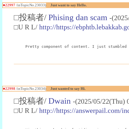
■22997
/inTopicNo.23033)
Just want to say Hello.
□投稿者/
Phising dan scam
-(2025
□U R L/
http://https://ebphtb.lebakk
Pretty component of content. I just stumbled 
■22998
/inTopicNo.23034)
Just wanted to say Hi.
□投稿者/
Dwain
-(2025/05/22(Thu) 
□U R L/
http://https://answerpail.com/i