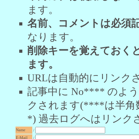
ます。
名前、コメントは必須
なります。
削除キーを覚えておく
ます。
URLは自動的にリンク
記事中に No**** 
クされます(****は半角
*) 過去ログへはリンク
Name
/
E-Mail
/