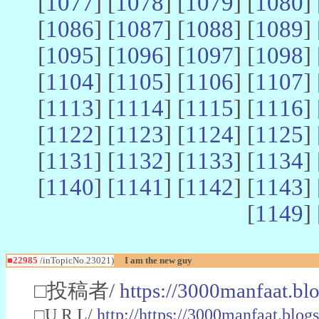
[
1077
] [
1078
] [
1079
] [
1080
] 
[
1086
] [
1087
] [
1088
] [
1089
] 
[
1095
] [
1096
] [
1097
] [
1098
] 
[
1104
] [
1105
] [
1106
] [
1107
] 
[
1113
] [
1114
] [
1115
] [
1116
] 
[
1122
] [
1123
] [
1124
] [
1125
] 
[
1131
] [
1132
] [
1133
] [
1134
] 
[
1140
] [
1141
] [
1142
] [
1143
] 
[
1149
] 
■22985
/inTopicNo.23021)
I am the new guy
□投稿者/
https://3000manfaat.bl
□U R L/
http://https://3000manfaat.blog