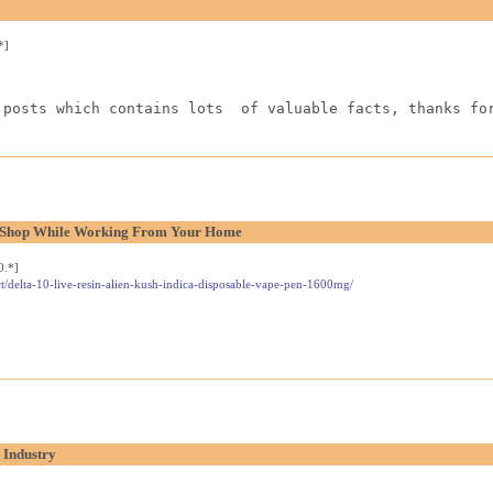
*]
 posts which contains lots  of valuable facts, thanks fo
l Shop While Working From Your Home
0.*]
t/delta-10-live-resin-alien-kush-indica-disposable-vape-pen-1600mg/
 Industry