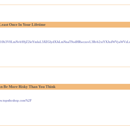
Least Once In Your Lifetime
Gxlei10b3V0LmNvbS9jZ2ktYmluL3JlZGlydXJsLmNnaT9odHRwczovL3Rvb2xiYXJxdWVyaW
n Be More Risky Than You Think
www.topsthcshop.com%2F