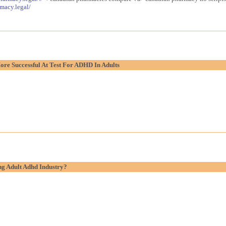
macy.legal/
re Successful At Test For ADHD In Adults
g Adult Adhd Industry?