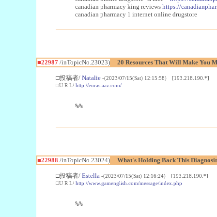
canadian pharmacy king reviews
https://canadianphar
canadian pharmacy 1 internet online drugstore
■22987
/inTopicNo.23023)
20 Resources That Will Make You Mo
□投稿者/
Natalie
-(2023/07/15(Sat) 12:15:58) [193.218.190.*]
□U R L/
http://eurasiaaz.com/
%%
■22988
/inTopicNo.23024)
What's Holding Back This Diagnosin
□投稿者/
Estella
-(2023/07/15(Sat) 12:16:24) [193.218.190.*]
□U R L/
http://www.gamenglish.com/message/index.php
%%