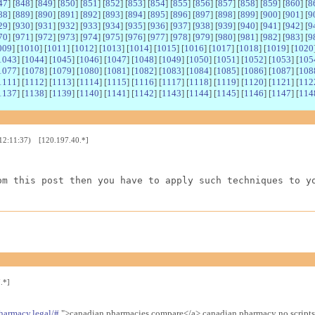
47
] [
848
] [
849
] [
850
] [
851
] [
852
] [
853
] [
854
] [
855
] [
856
] [
857
] [
858
] [
859
] [
860
] [
8
88
] [
889
] [
890
] [
891
] [
892
] [
893
] [
894
] [
895
] [
896
] [
897
] [
898
] [
899
] [
900
] [
901
] [
9
29
] [
930
] [
931
] [
932
] [
933
] [
934
] [
935
] [
936
] [
937
] [
938
] [
939
] [
940
] [
941
] [
942
] [
9
70
] [
971
] [
972
] [
973
] [
974
] [
975
] [
976
] [
977
] [
978
] [
979
] [
980
] [
981
] [
982
] [
983
] [
9
009
] [
1010
] [
1011
] [
1012
] [
1013
] [
1014
] [
1015
] [
1016
] [
1017
] [
1018
] [
1019
] [
1020
1043
] [
1044
] [
1045
] [
1046
] [
1047
] [
1048
] [
1049
] [
1050
] [
1051
] [
1052
] [
1053
] [
105
1077
] [
1078
] [
1079
] [
1080
] [
1081
] [
1082
] [
1083
] [
1084
] [
1085
] [
1086
] [
1087
] [
108
1111
] [
1112
] [
1113
] [
1114
] [
1115
] [
1116
] [
1117
] [
1118
] [
1119
] [
1120
] [
1121
] [
112
1137
] [
1138
] [
1139
] [
1140
] [
1141
] [
1142
] [
1143
] [
1144
] [
1145
] [
1146
] [
1147
] [
114
 12:11:37) [120.197.40.*]
om this post then you have to apply such techniques to y
.*]
harmacy.legal/#
">canadian pharmacies compare</a> canadian pharmacy no scripts