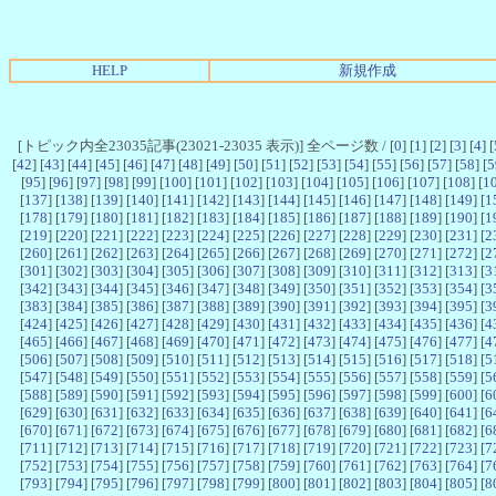
HELP
新規作成
[トピック内全23035記事(23021-23035 表示)] 全ページ数 / [
0
] [
1
] [
2
] [
3
] [
4
] [
[
42
] [
43
] [
44
] [
45
] [
46
] [
47
] [
48
] [
49
] [
50
] [
51
] [
52
] [
53
] [
54
] [
55
] [
56
] [
57
] [
58
] [
5
[
95
] [
96
] [
97
] [
98
] [
99
] [
100
] [
101
] [
102
] [
103
] [
104
] [
105
] [
106
] [
107
] [
108
] [
1
[
137
] [
138
] [
139
] [
140
] [
141
] [
142
] [
143
] [
144
] [
145
] [
146
] [
147
] [
148
] [
149
] [
1
[
178
] [
179
] [
180
] [
181
] [
182
] [
183
] [
184
] [
185
] [
186
] [
187
] [
188
] [
189
] [
190
] [
1
[
219
] [
220
] [
221
] [
222
] [
223
] [
224
] [
225
] [
226
] [
227
] [
228
] [
229
] [
230
] [
231
] [
2
[
260
] [
261
] [
262
] [
263
] [
264
] [
265
] [
266
] [
267
] [
268
] [
269
] [
270
] [
271
] [
272
] [
2
[
301
] [
302
] [
303
] [
304
] [
305
] [
306
] [
307
] [
308
] [
309
] [
310
] [
311
] [
312
] [
313
] [
3
[
342
] [
343
] [
344
] [
345
] [
346
] [
347
] [
348
] [
349
] [
350
] [
351
] [
352
] [
353
] [
354
] [
3
[
383
] [
384
] [
385
] [
386
] [
387
] [
388
] [
389
] [
390
] [
391
] [
392
] [
393
] [
394
] [
395
] [
3
[
424
] [
425
] [
426
] [
427
] [
428
] [
429
] [
430
] [
431
] [
432
] [
433
] [
434
] [
435
] [
436
] [
4
[
465
] [
466
] [
467
] [
468
] [
469
] [
470
] [
471
] [
472
] [
473
] [
474
] [
475
] [
476
] [
477
] [
4
[
506
] [
507
] [
508
] [
509
] [
510
] [
511
] [
512
] [
513
] [
514
] [
515
] [
516
] [
517
] [
518
] [
5
[
547
] [
548
] [
549
] [
550
] [
551
] [
552
] [
553
] [
554
] [
555
] [
556
] [
557
] [
558
] [
559
] [
5
[
588
] [
589
] [
590
] [
591
] [
592
] [
593
] [
594
] [
595
] [
596
] [
597
] [
598
] [
599
] [
600
] [
6
[
629
] [
630
] [
631
] [
632
] [
633
] [
634
] [
635
] [
636
] [
637
] [
638
] [
639
] [
640
] [
641
] [
6
[
670
] [
671
] [
672
] [
673
] [
674
] [
675
] [
676
] [
677
] [
678
] [
679
] [
680
] [
681
] [
682
] [
6
[
711
] [
712
] [
713
] [
714
] [
715
] [
716
] [
717
] [
718
] [
719
] [
720
] [
721
] [
722
] [
723
] [
7
[
752
] [
753
] [
754
] [
755
] [
756
] [
757
] [
758
] [
759
] [
760
] [
761
] [
762
] [
763
] [
764
] [
7
[
793
] [
794
] [
795
] [
796
] [
797
] [
798
] [
799
] [
800
] [
801
] [
802
] [
803
] [
804
] [
805
] [
8