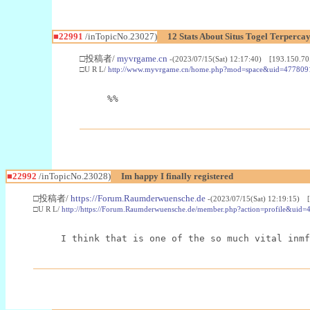
■22991
/inTopicNo.23027)
12 Stats About Situs Togel Terperc
□投稿者/
myvrgame.cn
-(2023/07/15(Sat) 12:17:40) [193.150.70
□U R L/
http://www.myvrgame.cn/home.php?mod=space&uid=477809
%%
■22992
/inTopicNo.23028)
Im happy I finally registered
□投稿者/
https://Forum.Raumderwuensche.de
-(2023/07/15(Sat) 12:19:15) 
□U R L/
http://https://Forum.Raumderwuensche.de/member.php?action=profile&uid=
I think that is one of the so much vital inmf