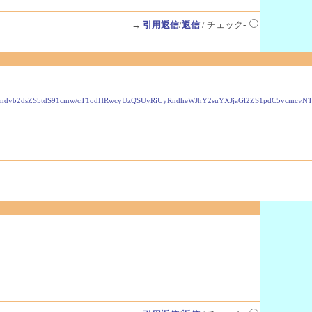
→
引用返信
/
返信
/ チェック-
VzLmdvb2dsZS5tdS91cmw/cT1odHRwcyUzQSUyRiUyRndheWJhY2suYXJjaGl2ZS1pdC5vcmc