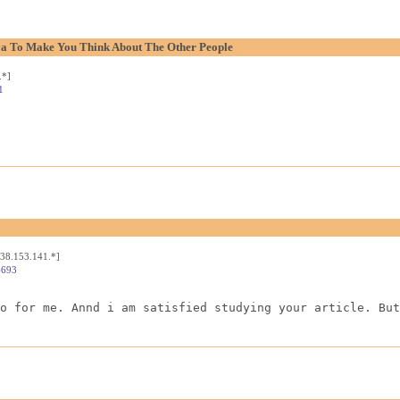
aya To Make You Think About The Other People
.*]
1
[38.153.141.*]
4693
o for me. Annd i am satisfied studying your article. But