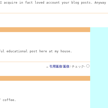
I acquire in fact loved account your blog posts. Anyway 
ful educational post here at my house.
→
引用返信
/
返信
/ チェック-
f coffee.