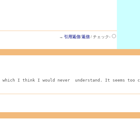
→
引用返信
/
返信
/ チェック-
 which I think I would never  understand. It seems too c