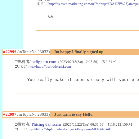
□U R L/
http://es-eventmarketing.com/url?q=https%3A%2F%2Fjamssp
%%
■22996
/inTopicNo.23032)
Im happy I finally signed up
□投稿者/
nefigporn.com
-(2023/07/15(Sat) 12:25:50) [5.9.61.*]
□U R L/
http://https://pornodergisi.com
You really make it seem so easy with your pre
■22997
/inTopicNo.23033)
Just want to say Hello.
□投稿者/
Phising dan scam
-(2025/05/22(Thu) 06:35:38) [116.212.150.*]
□U R L/
http://https://ebphtb.lebakkab.go.id/?system=MENANG4D