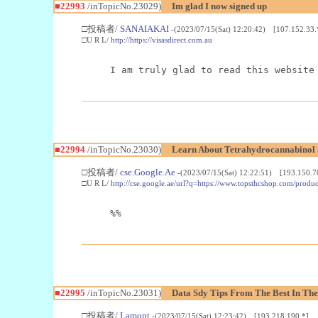
■22993
/inTopicNo.23029)
Im glad I now signed up
□投稿者/
SANAIAKAI
-(2023/07/15(Sat) 12:20:42) [107.152.33.
□U R L/
http://https://visasdirect.com.au
I am truly glad to read this website
■22994
/inTopicNo.23030)
Learn About Tetrahydrocannabino
□投稿者/
cse.Google.Ae
-(2023/07/15(Sat) 12:22:51) [193.150.7
□U R L/
http://cse.google.ae/url?q=https://www.topsthcshop.com/produc
%%
■22995
/inTopicNo.23031)
Data Sdy Tips From The Best In The
□投稿者/
Lamont
-(2023/07/15(Sat) 12:23:42) [193.218.190.*]