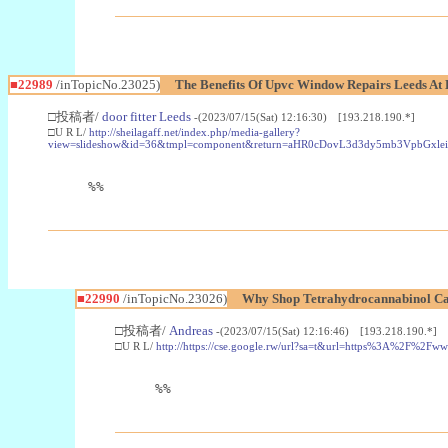
■22989
/inTopicNo.23025)
The Benefits Of Upvc Window Repairs Leeds At 
□投稿者/
door fitter Leeds
-(2023/07/15(Sat) 12:16:30) [193.218.190.*]
□U R L/
http://sheilagaff.net/index.php/media-gallery?
view=slideshow&id=36&tmpl=component&return=aHR0cDovL3d3dy5mb3Vpb
%%
■22990
/inTopicNo.23026)
Why Shop Tetrahydrocannabinol Ca
□投稿者/
Andreas
-(2023/07/15(Sat) 12:16:46) [193.218.190.*]
□U R L/
http://https://cse.google.rw/url?sa=t&url=https%3A%2F%2F
%%