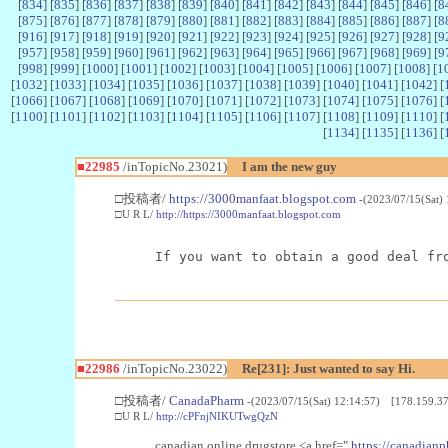
[
834
] [
835
] [
836
] [
837
] [
838
] [
839
] [
840
] [
841
] [
842
] [
843
] [
844
] [
845
] [
846
] [
8
[
875
] [
876
] [
877
] [
878
] [
879
] [
880
] [
881
] [
882
] [
883
] [
884
] [
885
] [
886
] [
887
] [
8
[
916
] [
917
] [
918
] [
919
] [
920
] [
921
] [
922
] [
923
] [
924
] [
925
] [
926
] [
927
] [
928
] [
9
[
957
] [
958
] [
959
] [
960
] [
961
] [
962
] [
963
] [
964
] [
965
] [
966
] [
967
] [
968
] [
969
] [
9
[
998
] [
999
] [
1000
] [
1001
] [
1002
] [
1003
] [
1004
] [
1005
] [
1006
] [
1007
] [
1008
] [
1
[
1032
] [
1033
] [
1034
] [
1035
] [
1036
] [
1037
] [
1038
] [
1039
] [
1040
] [
1041
] [
1042
] [
[
1066
] [
1067
] [
1068
] [
1069
] [
1070
] [
1071
] [
1072
] [
1073
] [
1074
] [
1075
] [
1076
] [
[
1100
] [
1101
] [
1102
] [
1103
] [
1104
] [
1105
] [
1106
] [
1107
] [
1108
] [
1109
] [
1110
] [
[
1134
] [
1135
] [
1136
] [
■22985
/inTopicNo.23021)
I am the new guy
□投稿者/
https://3000manfaat.blogspot.com
-(2023/07/15(Sat)
□U R L/
http://https://3000manfaat.blogspot.com
If you want to obtain a good deal fr
■22986
/inTopicNo.23022)
Re[231]: Just wanted to say Hi.
□投稿者/
CanadaPharm
-(2023/07/15(Sat) 12:14:57) [178.159.37
□U R L/
http://cPFnjNIKUTwgQzN
canadian online drugstore <a href="
https://canadianp