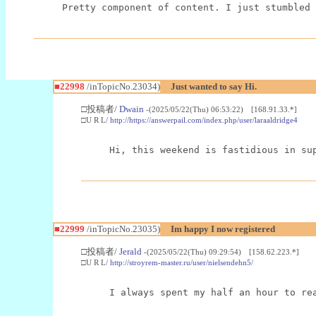
Pretty component of content. I just stumbled 
■22998
/inTopicNo.23034)
Just wanted to say Hi.
□投稿者/
Dwain
-(2025/05/22(Thu) 06:53:22) [168.91.33.*]
□U R L/
http://https://answerpail.com/index.php/user/laraaldridge4
Hi, this weekend is fastidious in su
■22999
/inTopicNo.23035)
Im happy I now registered
□投稿者/
Jerald
-(2025/05/22(Thu) 09:29:54) [158.62.223.*]
□U R L/
http://stroyrem-master.ru/user/nielsendehn5/
I always spent my half an hour to re