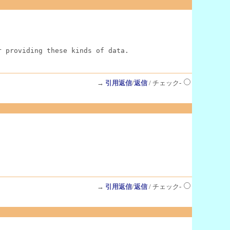
r providing these kinds of data.
→
引用返信
/
返信
/ チェック-
→
引用返信
/
返信
/ チェック-