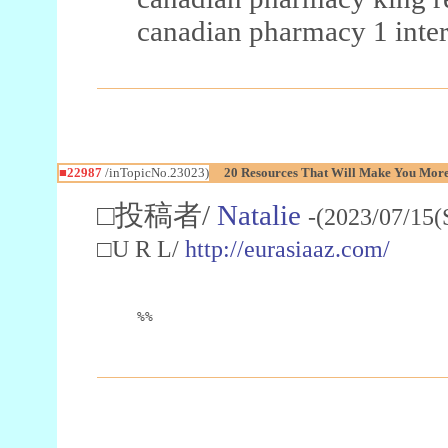
canadian pharmacy 1 inter
■22987
/inTopicNo.23023)
20 Resources That Will Make You More 
□投稿者/
Natalie
-(2023/07/15(
□U R L/
http://eurasiaaz.com/
%%