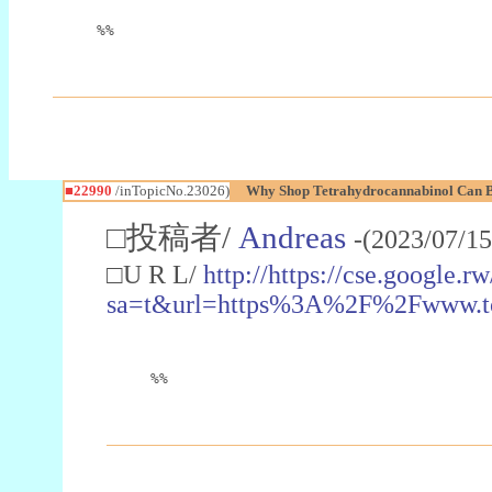
%%
■22990
/inTopicNo.23026)
Why Shop Tetrahydrocannabinol Can B
□投稿者/
Andreas
-(2023/07/15
□U R L/
http://https://cse.google.rw
sa=t&url=https%3A%2F%2Fwww.t
%%