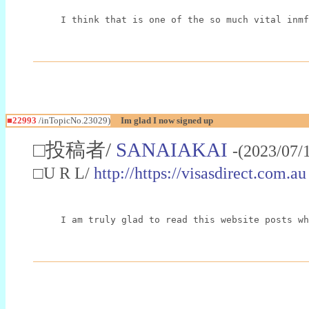
I think that is one of the so much vital inmf
■22993
/inTopicNo.23029)
Im glad I now signed up
□投稿者/
SANAIAKAI
-(2023/07/
□U R L/
http://https://visasdirect.com.au
I am truly glad to read this website posts wh