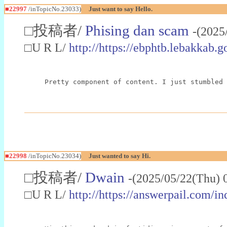
■22997
/inTopicNo.23033)
Just want to say Hello.
□投稿者/
Phising dan scam
-(2025
□U R L/
http://https://ebphtb.lebakk
Pretty component of content. I just stumbled 
■22998
/inTopicNo.23034)
Just wanted to say Hi.
□投稿者/
Dwain
-(2025/05/22(Thu) 
□U R L/
http://https://answerpail.com/i