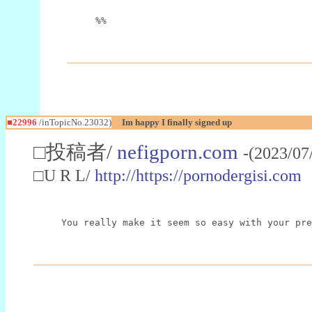
%%
■22996
/inTopicNo.23032)
Im happy I finally signed up
□投稿者/
nefigporn.com
-(2023/07
□U R L/
http://https://pornodergisi.com
You really make it seem so easy with your pre