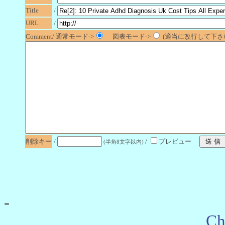
Title
/
URL
/
Comment/ 通常モード->
図表モード->
(適当に改行して下さい
削除キー
/
/
プレビュー
(半角8文字以内)
-
Ch