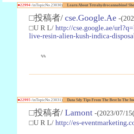
■22994
/inTopicNo.23030)
Learn About Tetrahydrocannabinol S
□投稿者/
cse.Google.Ae
-(202
□U R L/
http://cse.google.ae/url?q
live-resin-alien-kush-indica-dispo
%%
■22995
/inTopicNo.23031)
Data Sdy Tips From The Best In The In
□投稿者/
Lamont
-(2023/07/15
□U R L/
http://es-eventmarketin