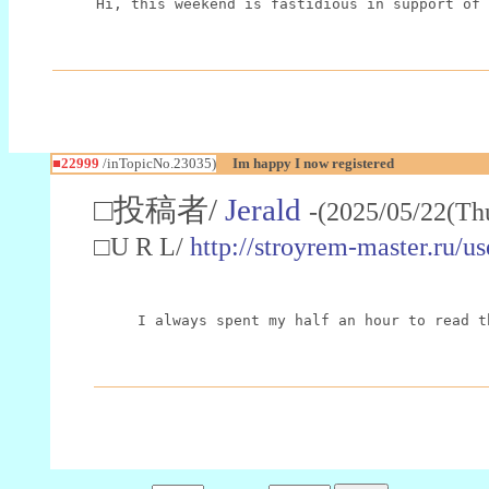
Hi, this weekend is fastidious in support of 
■22999
/inTopicNo.23035)
Im happy I now registered
□投稿者/
Jerald
-(2025/05/22(Th
□U R L/
http://stroyrem-master.ru/u
I always spent my half an hour to read t