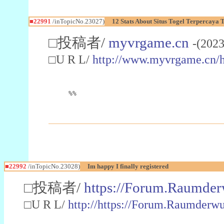
■22991
/inTopicNo.23027)
12 Stats About Situs Togel Terpercaya
□投稿者/
myvrgame.cn
-(2023
□U R L/
http://www.myvrgame.cn
%%
■22992
/inTopicNo.23028)
Im happy I finally registered
□投稿者/
https://Forum.Raumder
□U R L/
http://https://Forum.Raumder