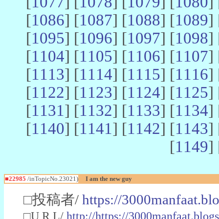
[
1077
] [
1078
] [
1079
] [
1080
] 
[
1086
] [
1087
] [
1088
] [
1089
] 
[
1095
] [
1096
] [
1097
] [
1098
] 
[
1104
] [
1105
] [
1106
] [
1107
] 
[
1113
] [
1114
] [
1115
] [
1116
] 
[
1122
] [
1123
] [
1124
] [
1125
] 
[
1131
] [
1132
] [
1133
] [
1134
] 
[
1140
] [
1141
] [
1142
] [
1143
] 
[
1149
] 
■22985
/inTopicNo.23021)
I am the new guy
□投稿者/
https://3000manfaat.bl
□U R L/
http://https://3000manfaat.blog