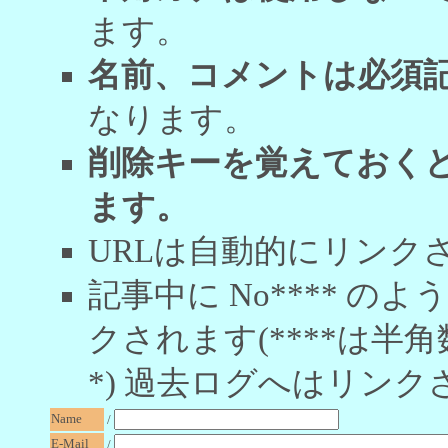
ます。
名前、コメントは必須
なります。
削除キーを覚えておく
ます。
URLは自動的にリンク
記事中に No**** 
クされます(****は半角
*) 過去ログへはリンク
Name
/
E-Mail
/