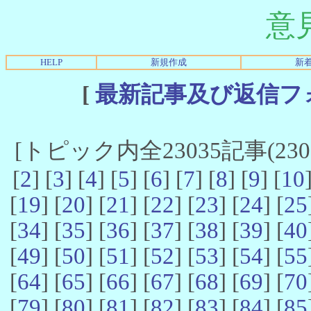
意
HELP
新規作成
新
[
最新記事及び返信フ
[トピック内全23035記事(23021
[
2
] [
3
] [
4
] [
5
] [
6
] [
7
] [
8
] [
9
] [
10
[
19
] [
20
] [
21
] [
22
] [
23
] [
24
] [
25
[
34
] [
35
] [
36
] [
37
] [
38
] [
39
] [
40
[
49
] [
50
] [
51
] [
52
] [
53
] [
54
] [
55
[
64
] [
65
] [
66
] [
67
] [
68
] [
69
] [
70
[
79
] [
80
] [
81
] [
82
] [
83
] [
84
] [
85