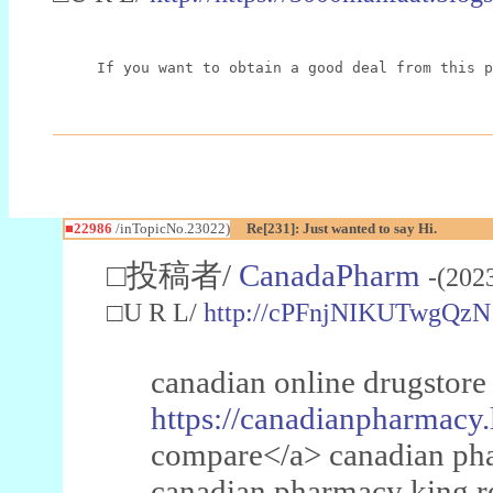
If you want to obtain a good deal from this p
■22986
/inTopicNo.23022)
Re[231]: Just wanted to say Hi.
□投稿者/
CanadaPharm
-(202
□U R L/
http://cPFnjNIKUTwgQzN
canadian online drugstore
https://canadianpharmacy.
compare</a> canadian pha
canadian pharmacy king 