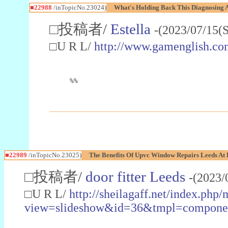
■22988
/inTopicNo.23024)
What's Holding Back This Diagnosing A
□投稿者/
Estella
-(2023/07/15(
□U R L/
http://www.gamenglish.co
%%
■22989
/inTopicNo.23025)
The Benefits Of Upvc Window Repairs Leeds At 
□投稿者/
door fitter Leeds
-(2023/
□U R L/
http://sheilagaff.net/index.php/
view=slideshow&id=36&tmpl=comp