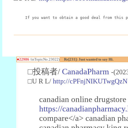
If you want to obtain a good deal from this p
■22986
/inTopicNo.23022)
Re[231]: Just wanted to say Hi.
□投稿者/
CanadaPharm
-(202
□U R L/
http://cPFnjNIKUTwgQzN
canadian online drugstore
https://canadianpharmacy.
compare</a> canadian pha
canadian pharmacy king 