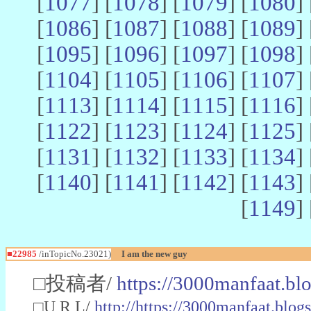
[
1077
] [
1078
] [
1079
] [
1080
] 
[
1086
] [
1087
] [
1088
] [
1089
] 
[
1095
] [
1096
] [
1097
] [
1098
] 
[
1104
] [
1105
] [
1106
] [
1107
] 
[
1113
] [
1114
] [
1115
] [
1116
] 
[
1122
] [
1123
] [
1124
] [
1125
] 
[
1131
] [
1132
] [
1133
] [
1134
] 
[
1140
] [
1141
] [
1142
] [
1143
] 
[
1149
] 
■22985
/inTopicNo.23021)
I am the new guy
□投稿者/
https://3000manfaat.bl
□U R L/
http://https://3000manfaat.blog