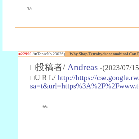
%%
■22990
/inTopicNo.23026)
Why Shop Tetrahydrocannabinol Can B
□投稿者/
Andreas
-(2023/07/15
□U R L/
http://https://cse.google.rw
sa=t&url=https%3A%2F%2Fwww.t
%%