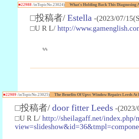
■22988
/inTopicNo.23024)
What's Holding Back This Diagnosing A
□投稿者/
Estella
-(2023/07/15(
□U R L/
http://www.gamenglish.co
%%
■22989
/inTopicNo.23025)
The Benefits Of Upvc Window Repairs Leeds At 
□投稿者/
door fitter Leeds
-(2023/
□U R L/
http://sheilagaff.net/index.php/
view=slideshow&id=36&tmpl=comp