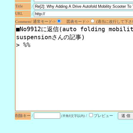
Title
/
URL
/
Comment/ 通常モード->
図表モード->
(適当に改行して下さい
削除キー
/
/
プレビュー
(半角8文字以内)