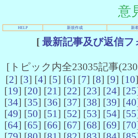
意
HELP
新規作成
新
[
最新記事及び返信フ
[トピック内全23035記事(23021
[
2
] [
3
] [
4
] [
5
] [
6
] [
7
] [
8
] [
9
] [
10
[
19
] [
20
] [
21
] [
22
] [
23
] [
24
] [
25
[
34
] [
35
] [
36
] [
37
] [
38
] [
39
] [
40
[
49
] [
50
] [
51
] [
52
] [
53
] [
54
] [
55
[
64
] [
65
] [
66
] [
67
] [
68
] [
69
] [
70
[
79
] [
80
] [
81
] [
82
] [
83
] [
84
] [
85