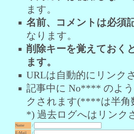
ます。
名前、コメントは必須
なります。
削除キーを覚えておく
ます。
URLは自動的にリンク
記事中に No**** 
クされます(****は半角
*) 過去ログへはリンク
Name
/
E-Mail
/