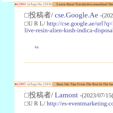
■22994
/inTopicNo.23030)
Learn About Tetrahydrocannabinol S
□投稿者/
cse.Google.Ae
-(202
□U R L/
http://cse.google.ae/url?q
live-resin-alien-kush-indica-dispo
%%
■22995
/inTopicNo.23031)
Data Sdy Tips From The Best In The In
□投稿者/
Lamont
-(2023/07/15
□U R L/
http://es-eventmarketin