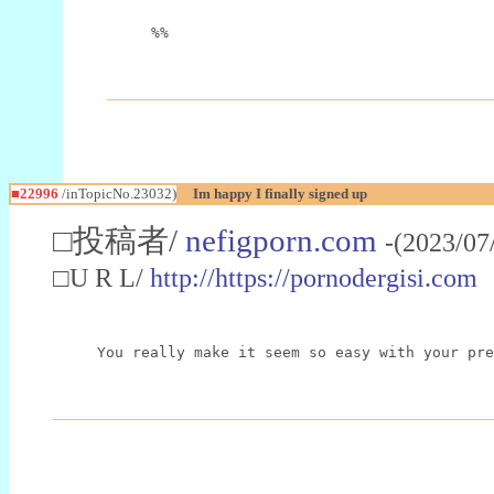
%%
■22996
/inTopicNo.23032)
Im happy I finally signed up
□投稿者/
nefigporn.com
-(2023/07
□U R L/
http://https://pornodergisi.com
You really make it seem so easy with your pre