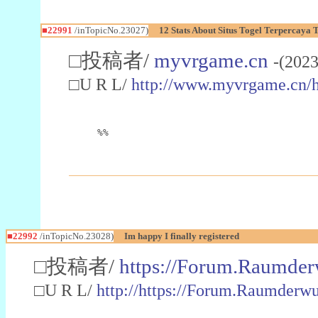
■22991
/inTopicNo.23027)
12 Stats About Situs Togel Terpercaya
□投稿者/
myvrgame.cn
-(2023
□U R L/
http://www.myvrgame.cn
%%
■22992
/inTopicNo.23028)
Im happy I finally registered
□投稿者/
https://Forum.Raumder
□U R L/
http://https://Forum.Raumder