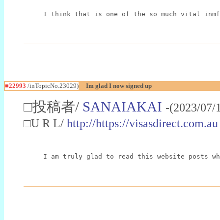
I think that is one of the so much vital inmf
■22993
/inTopicNo.23029)
Im glad I now signed up
□投稿者/
SANAIAKAI
-(2023/07/
□U R L/
http://https://visasdirect.com.au
I am truly glad to read this website posts wh