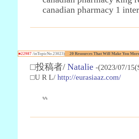
canadian pharmacy 1 inter
■22987
/inTopicNo.23023)
20 Resources That Will Make You More 
□投稿者/
Natalie
-(2023/07/15(
□U R L/
http://eurasiaaz.com/
%%