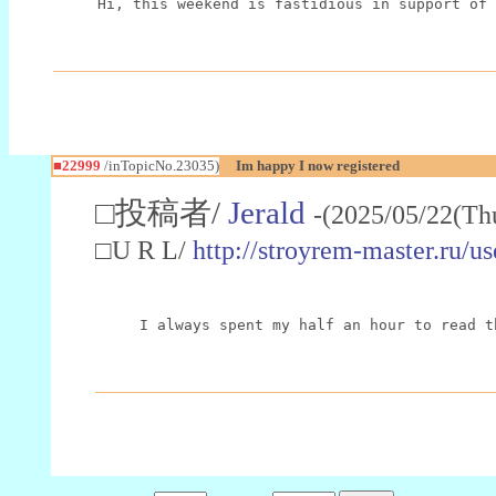
Hi, this weekend is fastidious in support of 
■22999
/inTopicNo.23035)
Im happy I now registered
□投稿者/
Jerald
-(2025/05/22(Th
□U R L/
http://stroyrem-master.ru/u
I always spent my half an hour to read t