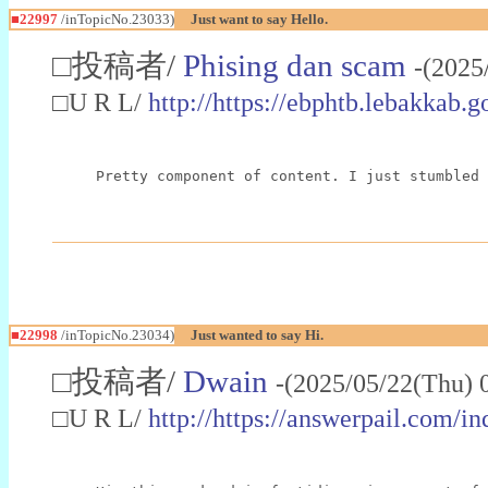
■22997
/inTopicNo.23033)
Just want to say Hello.
□投稿者/
Phising dan scam
-(2025
□U R L/
http://https://ebphtb.lebakk
Pretty component of content. I just stumbled 
■22998
/inTopicNo.23034)
Just wanted to say Hi.
□投稿者/
Dwain
-(2025/05/22(Thu) 
□U R L/
http://https://answerpail.com/i