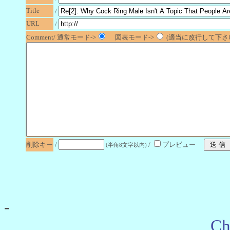
Title
/
URL
/
Comment/ 通常モード->
図表モード->
(適当に改行して下さい
削除キー
/
/
プレビュー
(半角8文字以内)
-
Ch