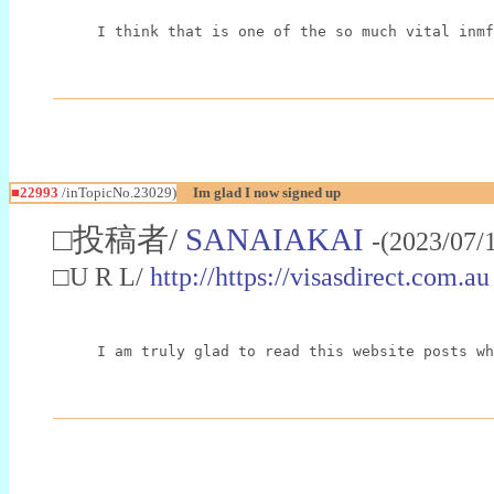
I think that is one of the so much vital inmf
■22993
/inTopicNo.23029)
Im glad I now signed up
□投稿者/
SANAIAKAI
-(2023/07/
□U R L/
http://https://visasdirect.com.au
I am truly glad to read this website posts wh