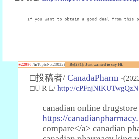
If you want to obtain a good deal from this p
■22986
/inTopicNo.23022)
Re[231]: Just wanted to say Hi.
□投稿者/
CanadaPharm
-(202
□U R L/
http://cPFnjNIKUTwgQzN
canadian online drugstore
https://canadianpharmacy.
compare</a> canadian pha
canadian pharmacy king 