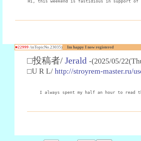
Hi, this weekend is fastidious in support of 
■22999
/inTopicNo.23035)
Im happy I now registered
□投稿者/
Jerald
-(2025/05/22(Th
□U R L/
http://stroyrem-master.ru/u
I always spent my half an hour to read t