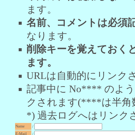
ます。
名前、コメントは必須
なります。
削除キーを覚えておく
ます。
URLは自動的にリンク
記事中に No**** 
クされます(****は半角
*) 過去ログへはリンク
Name
/
E-Mail
/