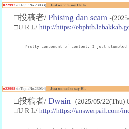
■22997
/inTopicNo.23033)
Just want to say Hello.
□投稿者/
Phising dan scam
-(2025
□U R L/
http://https://ebphtb.lebakk
Pretty component of content. I just stumbled 
■22998
/inTopicNo.23034)
Just wanted to say Hi.
□投稿者/
Dwain
-(2025/05/22(Thu) 
□U R L/
http://https://answerpail.com/i