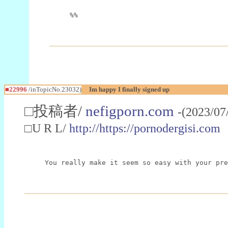
%%
■22996
/inTopicNo.23032)
Im happy I finally signed up
□投稿者/
nefigporn.com
-(2023/07
□U R L/
http://https://pornodergisi.com
You really make it seem so easy with your pre