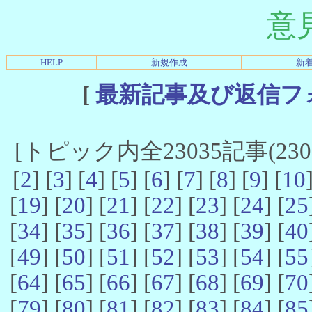
意
HELP
新規作成
新
[
最新記事及び返信フ
[トピック内全23035記事(23021
[
2
] [
3
] [
4
] [
5
] [
6
] [
7
] [
8
] [
9
] [
10
[
19
] [
20
] [
21
] [
22
] [
23
] [
24
] [
25
[
34
] [
35
] [
36
] [
37
] [
38
] [
39
] [
40
[
49
] [
50
] [
51
] [
52
] [
53
] [
54
] [
55
[
64
] [
65
] [
66
] [
67
] [
68
] [
69
] [
70
[
79
] [
80
] [
81
] [
82
] [
83
] [
84
] [
85