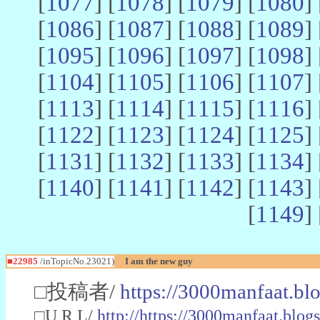
[
1077
] [
1078
] [
1079
] [
1080
] 
[
1086
] [
1087
] [
1088
] [
1089
] 
[
1095
] [
1096
] [
1097
] [
1098
] 
[
1104
] [
1105
] [
1106
] [
1107
] 
[
1113
] [
1114
] [
1115
] [
1116
] 
[
1122
] [
1123
] [
1124
] [
1125
] 
[
1131
] [
1132
] [
1133
] [
1134
] 
[
1140
] [
1141
] [
1142
] [
1143
] 
[
1149
] 
■22985
/inTopicNo.23021)
I am the new guy
□投稿者/
https://3000manfaat.bl
□U R L/
http://https://3000manfaat.blog