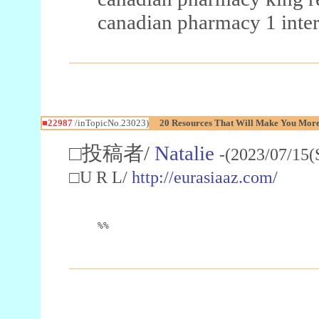
canadian pharmacy 1 inter
■22987
/inTopicNo.23023)
20 Resources That Will Make You More 
□投稿者/
Natalie
-(2023/07/15(
□U R L/
http://eurasiaaz.com/
%%