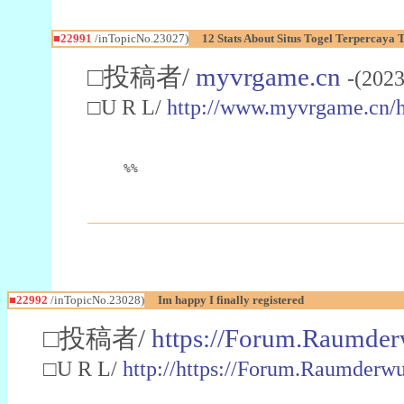
■22991
/inTopicNo.23027)
12 Stats About Situs Togel Terpercaya
□投稿者/
myvrgame.cn
-(2023
□U R L/
http://www.myvrgame.cn
%%
■22992
/inTopicNo.23028)
Im happy I finally registered
□投稿者/
https://Forum.Raumder
□U R L/
http://https://Forum.Raumder