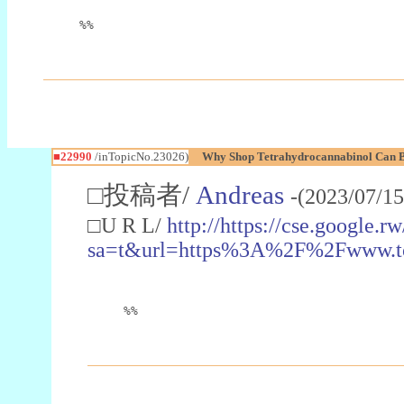
%%
■22990
/inTopicNo.23026)
Why Shop Tetrahydrocannabinol Can B
□投稿者/
Andreas
-(2023/07/15
□U R L/
http://https://cse.google.rw
sa=t&url=https%3A%2F%2Fwww.t
%%