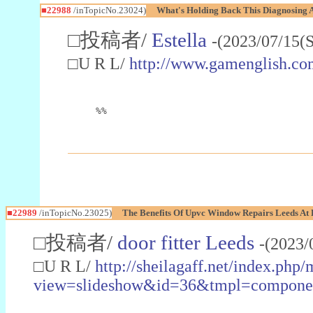
■22988
/inTopicNo.23024)
What's Holding Back This Diagnosing A
□投稿者/
Estella
-(2023/07/15(
□U R L/
http://www.gamenglish.co
%%
■22989
/inTopicNo.23025)
The Benefits Of Upvc Window Repairs Leeds At 
□投稿者/
door fitter Leeds
-(2023/
□U R L/
http://sheilagaff.net/index.php/
view=slideshow&id=36&tmpl=comp