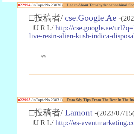
■22994
/inTopicNo.23030)
Learn About Tetrahydrocannabinol S
□投稿者/
cse.Google.Ae
-(202
□U R L/
http://cse.google.ae/url?q
live-resin-alien-kush-indica-dispo
%%
■22995
/inTopicNo.23031)
Data Sdy Tips From The Best In The In
□投稿者/
Lamont
-(2023/07/15
□U R L/
http://es-eventmarketin