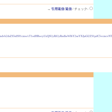
→
引用返信
/
返信
/ チェック-
VzLmdvb2dsZS5tdS91cmw/cT1odHRwcyUzQSUyRiUyRndheWJhY2suYXJjaGl2ZS1pdC5vcmc