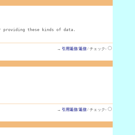
r providing these kinds of data.
→
引用返信
/
返信
/ チェック-
→
引用返信
/
返信
/ チェック-