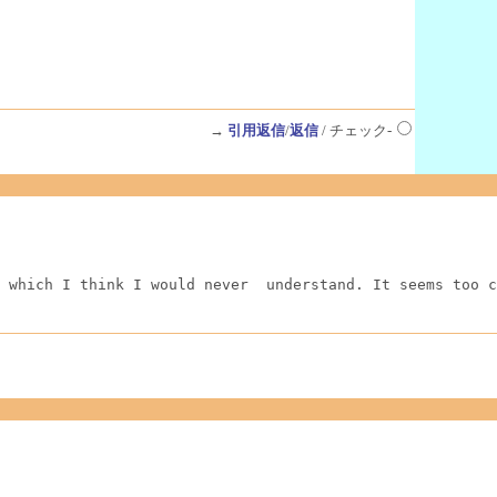
→
引用返信
/
返信
/ チェック-
 which I think I would never  understand. It seems too c