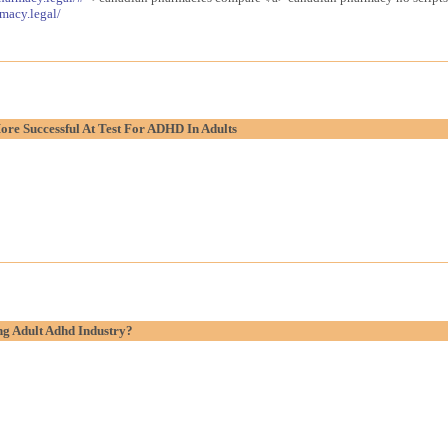
macy.legal/
re Successful At Test For ADHD In Adults
g Adult Adhd Industry?