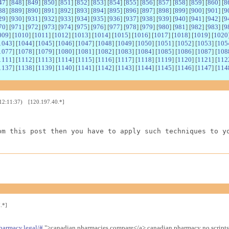
47
] [
848
] [
849
] [
850
] [
851
] [
852
] [
853
] [
854
] [
855
] [
856
] [
857
] [
858
] [
859
] [
860
] [
8
88
] [
889
] [
890
] [
891
] [
892
] [
893
] [
894
] [
895
] [
896
] [
897
] [
898
] [
899
] [
900
] [
901
] [
9
29
] [
930
] [
931
] [
932
] [
933
] [
934
] [
935
] [
936
] [
937
] [
938
] [
939
] [
940
] [
941
] [
942
] [
9
70
] [
971
] [
972
] [
973
] [
974
] [
975
] [
976
] [
977
] [
978
] [
979
] [
980
] [
981
] [
982
] [
983
] [
9
009
] [
1010
] [
1011
] [
1012
] [
1013
] [
1014
] [
1015
] [
1016
] [
1017
] [
1018
] [
1019
] [
1020
1043
] [
1044
] [
1045
] [
1046
] [
1047
] [
1048
] [
1049
] [
1050
] [
1051
] [
1052
] [
1053
] [
105
1077
] [
1078
] [
1079
] [
1080
] [
1081
] [
1082
] [
1083
] [
1084
] [
1085
] [
1086
] [
1087
] [
108
1111
] [
1112
] [
1113
] [
1114
] [
1115
] [
1116
] [
1117
] [
1118
] [
1119
] [
1120
] [
1121
] [
112
1137
] [
1138
] [
1139
] [
1140
] [
1141
] [
1142
] [
1143
] [
1144
] [
1145
] [
1146
] [
1147
] [
114
 12:11:37) [120.197.40.*]
om this post then you have to apply such techniques to y
.*]
harmacy.legal/#
">canadian pharmacies compare</a> canadian pharmacy no scripts