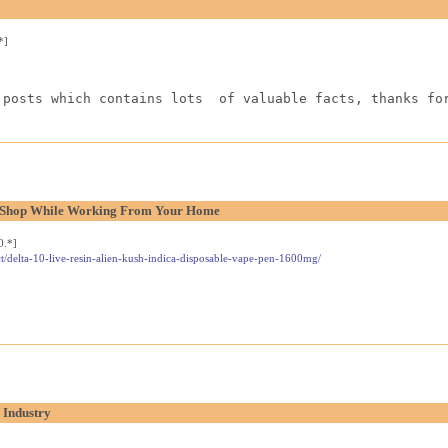
*]
 posts which contains lots  of valuable facts, thanks fo
l Shop While Working From Your Home
0.*]
t/delta-10-live-resin-alien-kush-indica-disposable-vape-pen-1600mg/
 Industry