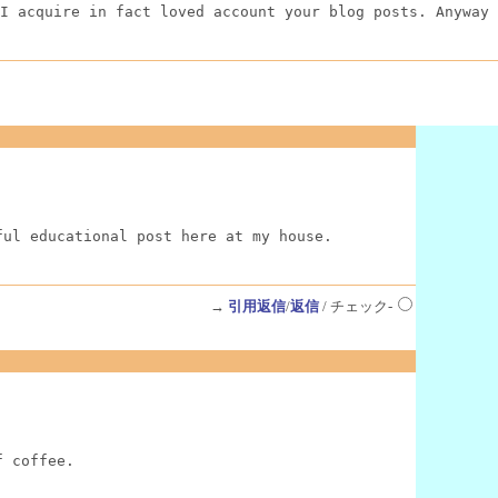
I acquire in fact loved account your blog posts. Anyway 
ful educational post here at my house.
→
引用返信
/
返信
/ チェック-
f coffee.