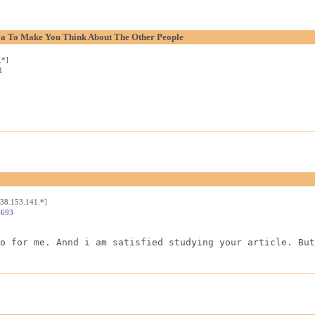
aya To Make You Think About The Other People
.*]
1
[38.153.141.*]
4693
o for me. Annd i am satisfied studying your article. But