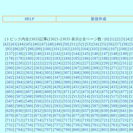
HELP
新規作成
[トピック内全23035記事(23021-23035 表示)] 全ページ数 / [
0
] [
1
] [
2
] [
3
] [
4
] [
[
42
] [
43
] [
44
] [
45
] [
46
] [
47
] [
48
] [
49
] [
50
] [
51
] [
52
] [
53
] [
54
] [
55
] [
56
] [
57
] [
58
] [
5
[
95
] [
96
] [
97
] [
98
] [
99
] [
100
] [
101
] [
102
] [
103
] [
104
] [
105
] [
106
] [
107
] [
108
] [
1
[
137
] [
138
] [
139
] [
140
] [
141
] [
142
] [
143
] [
144
] [
145
] [
146
] [
147
] [
148
] [
149
] [
1
[
178
] [
179
] [
180
] [
181
] [
182
] [
183
] [
184
] [
185
] [
186
] [
187
] [
188
] [
189
] [
190
] [
1
[
219
] [
220
] [
221
] [
222
] [
223
] [
224
] [
225
] [
226
] [
227
] [
228
] [
229
] [
230
] [
231
] [
2
[
260
] [
261
] [
262
] [
263
] [
264
] [
265
] [
266
] [
267
] [
268
] [
269
] [
270
] [
271
] [
272
] [
2
[
301
] [
302
] [
303
] [
304
] [
305
] [
306
] [
307
] [
308
] [
309
] [
310
] [
311
] [
312
] [
313
] [
3
[
342
] [
343
] [
344
] [
345
] [
346
] [
347
] [
348
] [
349
] [
350
] [
351
] [
352
] [
353
] [
354
] [
3
[
383
] [
384
] [
385
] [
386
] [
387
] [
388
] [
389
] [
390
] [
391
] [
392
] [
393
] [
394
] [
395
] [
3
[
424
] [
425
] [
426
] [
427
] [
428
] [
429
] [
430
] [
431
] [
432
] [
433
] [
434
] [
435
] [
436
] [
4
[
465
] [
466
] [
467
] [
468
] [
469
] [
470
] [
471
] [
472
] [
473
] [
474
] [
475
] [
476
] [
477
] [
4
[
506
] [
507
] [
508
] [
509
] [
510
] [
511
] [
512
] [
513
] [
514
] [
515
] [
516
] [
517
] [
518
] [
5
[
547
] [
548
] [
549
] [
550
] [
551
] [
552
] [
553
] [
554
] [
555
] [
556
] [
557
] [
558
] [
559
] [
5
[
588
] [
589
] [
590
] [
591
] [
592
] [
593
] [
594
] [
595
] [
596
] [
597
] [
598
] [
599
] [
600
] [
6
[
629
] [
630
] [
631
] [
632
] [
633
] [
634
] [
635
] [
636
] [
637
] [
638
] [
639
] [
640
] [
641
] [
6
[
670
] [
671
] [
672
] [
673
] [
674
] [
675
] [
676
] [
677
] [
678
] [
679
] [
680
] [
681
] [
682
] [
6
[
711
] [
712
] [
713
] [
714
] [
715
] [
716
] [
717
] [
718
] [
719
] [
720
] [
721
] [
722
] [
723
] [
7
[
752
] [
753
] [
754
] [
755
] [
756
] [
757
] [
758
] [
759
] [
760
] [
761
] [
762
] [
763
] [
764
] [
7
[
793
] [
794
] [
795
] [
796
] [
797
] [
798
] [
799
] [
800
] [
801
] [
802
] [
803
] [
804
] [
805
] [
8