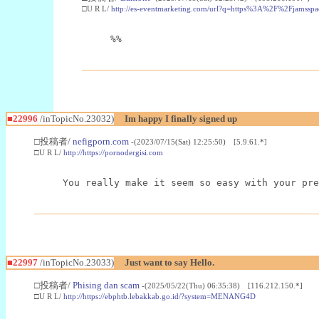
□U R L/
http://es-eventmarketing.com/url?q=https%3A%2F%2Fjamssp
%%
■22996
/inTopicNo.23032)
Im happy I finally signed up
□投稿者/
nefigporn.com
-(2023/07/15(Sat) 12:25:50) [5.9.61.*]
□U R L/
http://https://pornodergisi.com
You really make it seem so easy with your pre
■22997
/inTopicNo.23033)
Just want to say Hello.
□投稿者/
Phising dan scam
-(2025/05/22(Thu) 06:35:38) [116.212.150.*]
□U R L/
http://https://ebphtb.lebakkab.go.id/?system=MENANG4D