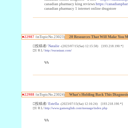
canadian pharmacy king reviews
https://canadianphar
canadian pharmacy 1 internet online drugstore
■22987
/inTopicNo.23023)
20 Resources That Will Make You Mo
□投稿者/
Natalie
-(2023/07/15(Sat) 12:15:58) [193.218.190.*]
□U R L/
http://eurasiaaz.com/
%%
■22988
/inTopicNo.23024)
What's Holding Back This Diagnosin
□投稿者/
Estella
-(2023/07/15(Sat) 12:16:24) [193.218.190.*]
□U R L/
http://www.gamenglish.com/message/index.php
%%