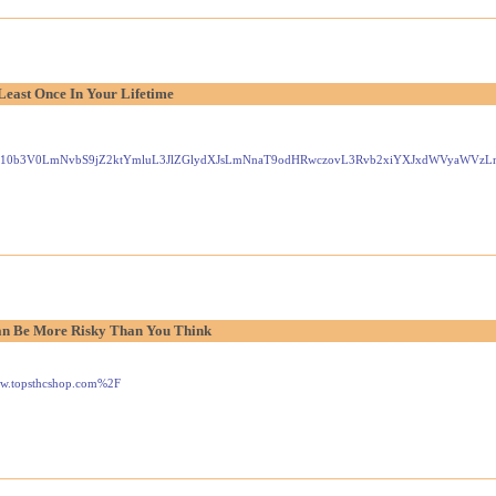
Least Once In Your Lifetime
Gxlei10b3V0LmNvbS9jZ2ktYmluL3JlZGlydXJsLmNnaT9odHRwczovL3Rvb2xiYXJxdWVyaW
n Be More Risky Than You Think
www.topsthcshop.com%2F