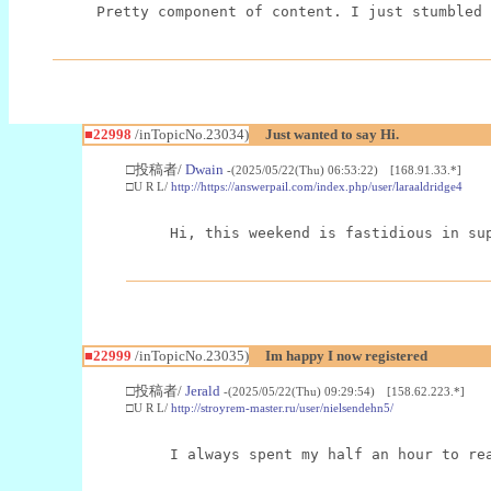
Pretty component of content. I just stumbled 
■22998
/inTopicNo.23034)
Just wanted to say Hi.
□投稿者/
Dwain
-(2025/05/22(Thu) 06:53:22) [168.91.33.*]
□U R L/
http://https://answerpail.com/index.php/user/laraaldridge4
Hi, this weekend is fastidious in su
■22999
/inTopicNo.23035)
Im happy I now registered
□投稿者/
Jerald
-(2025/05/22(Thu) 09:29:54) [158.62.223.*]
□U R L/
http://stroyrem-master.ru/user/nielsendehn5/
I always spent my half an hour to re