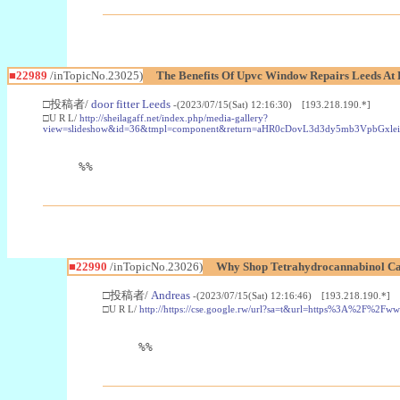
■22989
/inTopicNo.23025)
The Benefits Of Upvc Window Repairs Leeds At 
□投稿者/
door fitter Leeds
-(2023/07/15(Sat) 12:16:30) [193.218.190.*]
□U R L/
http://sheilagaff.net/index.php/media-gallery?
view=slideshow&id=36&tmpl=component&return=aHR0cDovL3d3dy5mb3Vpb
%%
■22990
/inTopicNo.23026)
Why Shop Tetrahydrocannabinol Ca
□投稿者/
Andreas
-(2023/07/15(Sat) 12:16:46) [193.218.190.*]
□U R L/
http://https://cse.google.rw/url?sa=t&url=https%3A%2F%2F
%%