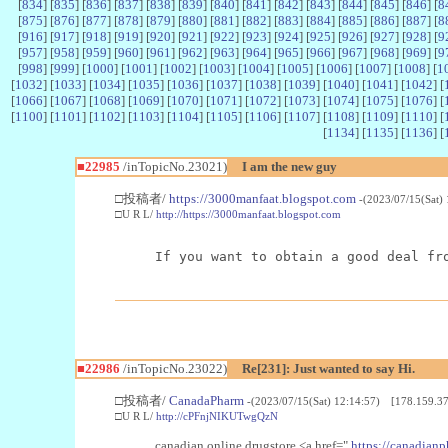
[
834
] [
835
] [
836
] [
837
] [
838
] [
839
] [
840
] [
841
] [
842
] [
843
] [
844
] [
845
] [
846
] [
8
[
875
] [
876
] [
877
] [
878
] [
879
] [
880
] [
881
] [
882
] [
883
] [
884
] [
885
] [
886
] [
887
] [
8
[
916
] [
917
] [
918
] [
919
] [
920
] [
921
] [
922
] [
923
] [
924
] [
925
] [
926
] [
927
] [
928
] [
9
[
957
] [
958
] [
959
] [
960
] [
961
] [
962
] [
963
] [
964
] [
965
] [
966
] [
967
] [
968
] [
969
] [
9
[
998
] [
999
] [
1000
] [
1001
] [
1002
] [
1003
] [
1004
] [
1005
] [
1006
] [
1007
] [
1008
] [
1
[
1032
] [
1033
] [
1034
] [
1035
] [
1036
] [
1037
] [
1038
] [
1039
] [
1040
] [
1041
] [
1042
] [
[
1066
] [
1067
] [
1068
] [
1069
] [
1070
] [
1071
] [
1072
] [
1073
] [
1074
] [
1075
] [
1076
] [
[
1100
] [
1101
] [
1102
] [
1103
] [
1104
] [
1105
] [
1106
] [
1107
] [
1108
] [
1109
] [
1110
] [
[
1134
] [
1135
] [
1136
] [
■22985
/inTopicNo.23021)
I am the new guy
□投稿者/
https://3000manfaat.blogspot.com
-(2023/07/15(Sat)
□U R L/
http://https://3000manfaat.blogspot.com
If you want to obtain a good deal fr
■22986
/inTopicNo.23022)
Re[231]: Just wanted to say Hi.
□投稿者/
CanadaPharm
-(2023/07/15(Sat) 12:14:57) [178.159.37
□U R L/
http://cPFnjNIKUTwgQzN
canadian online drugstore <a href="
https://canadianp