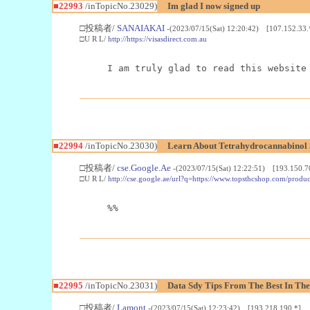
■22993
/inTopicNo.23029)
Im glad I now signed up
□投稿者/
SANAIAKAI
-(2023/07/15(Sat) 12:20:42) [107.152.33.
□U R L/
http://https://visasdirect.com.au
I am truly glad to read this website
■22994
/inTopicNo.23030)
Learn About Tetrahydrocannabino
□投稿者/
cse.Google.Ae
-(2023/07/15(Sat) 12:22:51) [193.150.7
□U R L/
http://cse.google.ae/url?q=https://www.topsthcshop.com/produc
%%
■22995
/inTopicNo.23031)
Data Sdy Tips From The Best In The
□投稿者/
Lamont
-(2023/07/15(Sat) 12:23:42) [193.218.190.*]