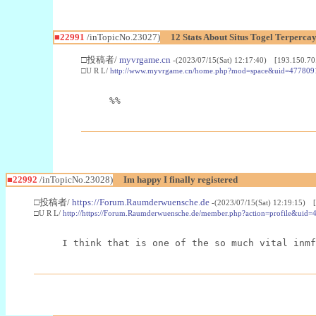
■22991
/inTopicNo.23027)
12 Stats About Situs Togel Terperc
□投稿者/
myvrgame.cn
-(2023/07/15(Sat) 12:17:40) [193.150.70
□U R L/
http://www.myvrgame.cn/home.php?mod=space&uid=477809
%%
■22992
/inTopicNo.23028)
Im happy I finally registered
□投稿者/
https://Forum.Raumderwuensche.de
-(2023/07/15(Sat) 12:19:15) 
□U R L/
http://https://Forum.Raumderwuensche.de/member.php?action=profile&uid=
I think that is one of the so much vital inmf